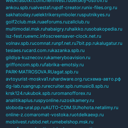
webkrasotki.com
cherinvest.ru
detskiy-ostrov.ru
ankou.spb.ru
alvesta1.ru
pdf-creator.ru
nix-files.org.ru
sakhatoday.ru
elektrikersymboler.ru
sputnikyes.ru
golf2club.msk.ru
aeforums.ru
zallclub.ru
multimodal.msk.ru
habaigry.ru
haikko.ru
sobakopedia.ru
isz-fest.ru
ewnc.info
screensaver-clock.net.ru
volnav.spb.ru
comnat.ru
npf.net.ru
7bit.pp.ru
kalugatur.ru
tesiaes.ru
card.com.ru
kazanka.spb.ru
gildiya-kuznecov.ru
kameryboavision.ru
griffoncom.spb.ru
fabrika-emotsiy.ru
PARK-MATROSOVA.RU
agat.spb.ru
avtoyurist-moskva1.ru
hardware.org.ru
схема-авто.рф
dg-lab.ru
angrup.ru
recruiter.spb.ru
music8.spb.ru
krsk124.ru
kubok.spb.ru
romanofforex.ru
analitikaplus.ru
spyonline.ru
zosikamery.ru
sloboda-ural.pp.ru
AUTO-COM.SU
hohota.net
alimy.ru
online-z.com
aromat-vostoka.ru
otdelkaexp.ru
mobilvest.ru
bbd.net.ru
mebelshop.msk.ru