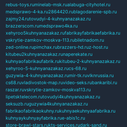
rebus-toys.ru
minelab-msk.ru
alabuga-cityhotel.ru
medsprawo-4-ka.ru
2864420.ru
blagodarenie-spb.ru
zajmy24.ru
tovudyi-4-kuhnyanazakaz.ru
brazzerscom.ru
medsprawo4ka.ru
xehyroo5kuhnyanazakaz.ru
fabrikayfabrikaefabrika.ru
vskrytie-zamkov-moskva-113.ru
biletnadom.ru
zed-online.ru
pimchax.ru
brazzers-hd.ru
z-host.ru
kitubeu2kuhnyanazakaz.ru
naperekate.ru
kuhnyaofabrikaufabrik.ru
kitubeu-2-kuhnyanazakaz.ru
xehyroo-5-kuhnyanazakaz.ru
cs-68.ru
guzywia-4-kuhnyanazakaz.ru
mir-tk.ru
vlknrussia.ru
cs68.ru
vladivostok-map.ru
video-seks.ru
bankaribi.ru
raszar.ru
vskrytie-zamkov-moskva113.ru
lipetsktelecom.ru
tovudyi4kuhnyanazakaz.ru
seksuzb.ru
guzywia4kuhnyanazakaz.ru
fabrikaofabrikaokuhny.ru
kuhnyaekuhnyaafabrika.ru
kuhnyaykuhnyayfabrika.ru
e-abis1c.ru
store-brawl-stars.ru
kts-services.ru
dark-sand.ru