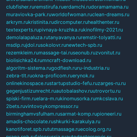
clubfisher.ru
remstirufa.ru
erdamchi.ru
doramamama.ru
muraviovka-park.ru
worldofwoman.ru
clean-dreams.ru
arkrym.ru
kristinita.ru
dircomputer.ru
healthenter.ru
textexperts.ru
pivnaya-kruzhka.ru
kinofilmy-2021.ru
demolalapaluza.ru
tanyavanya.ru
remstir-tolyatti.ru
msdip.ru
jdol.ru
sokolovr.ru
newtech-spb.ru
rezemkleim.ru
massage-tai.ru
seonub.ru
zvonitut.ru
biolisichka24.ru
mncraft-download.ru
algoritm-sistema.ru
godflesh.ru
ru-industria.ru
zebra-tlt.ru
okna-proficom.ru
erynok.ru
onlinekinospace.ru
startupstudio-fefu.ru
zarges-ru.ru
gegenjustizunrecht.ru
autobalashov.ru
utrovortu.ru
spiski-firm.ru
elara-m.ru
kinomusorka.ru
mkcslava.ru
2bets.ru
vintovoykompressor.ru
birminghamvsfulham.ru
sarmat-komp.ru
pioneeri.ru
amadis-chocolate.ru
shkurki-karakulya.ru
kanotiforet.spb.ru
tutmassage.ru
ecolog.org.ru
praga.spb.ru
falcorussia.ru
autodoctorservis.ru