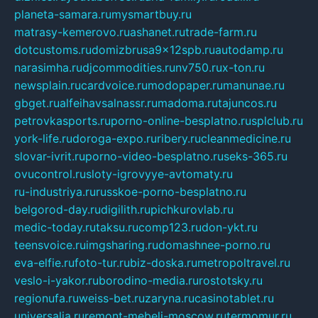
planeta-samara.ru
mysmartbuy.ru
matrasy-kemerovo.ru
ashanet.ru
trade-farm.ru
dotcustoms.ru
domizbrusa9x12spb.ru
autodamp.ru
narasimha.ru
djcommodities.ru
nv750.ru
x-ton.ru
newsplain.ru
cardvoice.ru
modopaper.ru
manunae.ru
gbget.ru
alfeihavsalnassr.ru
madoma.ru
tajuncos.ru
petrovkasports.ru
porno-online-besplatno.ru
splclub.ru
york-life.ru
doroga-expo.ru
ribery.ru
cleanmedicine.ru
slovar-ivrit.ru
porno-video-besplatno.ru
seks-365.ru
ovucontrol.ru
sloty-igrovyye-avtomaty.ru
ru-industriya.ru
russkoe-porno-besplatno.ru
belgorod-day.ru
digilith.ru
pichkurovlab.ru
medic-today.ru
taksu.ru
comp123.ru
don-ykt.ru
teensvoice.ru
imgsharing.ru
domashnee-porno.ru
eva-elfie.ru
foto-tur.ru
biz-doska.ru
metropoltravel.ru
veslo-i-yakor.ru
borodino-media.ru
rostotsky.ru
regionufa.ru
weiss-bet.ru
zaryna.ru
casinotablet.ru
universalia.ru
remont-mebeli-moscow.ru
termomur.ru