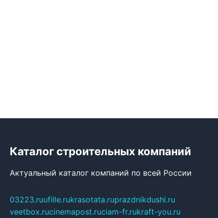
Каталог строительных компаний
Актуальный каталог компаний по всей России
03223.ru
ufille.ru
krasotata.ru
prazdnikdushi.ru
veetbox.ru
cinemapost.ru
ciam-fr.ru
kraft-you.ru