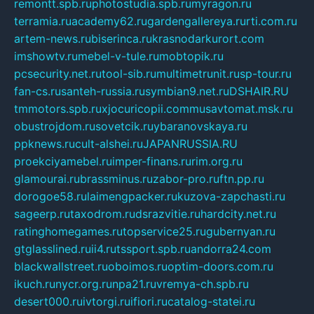
remontt.spb.ru
photostudia.spb.ru
myragon.ru
terramia.ru
academy62.ru
gardengallereya.ru
rti.com.ru
artem-news.ru
biserinca.ru
krasnodarkurort.com
imshowtv.ru
mebel-v-tule.ru
mobtopik.ru
pcsecurity.net.ru
tool-sib.ru
multimetrunit.ru
sp-tour.ru
fan-cs.ru
santeh-russia.ru
symbian9.net.ru
DSHAIR.RU
tmmotors.spb.ru
xjocuricopii.com
musavtomat.msk.ru
obustrojdom.ru
sovetcik.ru
ybaranovskaya.ru
ppknews.ru
cult-alshei.ru
JAPANRUSSIA.RU
proekciyamebel.ru
imper-finans.ru
rim.org.ru
glamourai.ru
brassminus.ru
zabor-pro.ru
ftn.pp.ru
dorogoe58.ru
laimengpacker.ru
kuzova-zapchasti.ru
sageerp.ru
taxodrom.ru
dsrazvitie.ru
hardcity.net.ru
ratinghomegames.ru
topservice25.ru
gubernyan.ru
gtglasslined.ru
ii4.ru
tssport.spb.ru
andorra24.com
blackwallstreet.ru
oboimos.ru
optim-doors.com.ru
ikuch.ru
nycr.org.ru
npa21.ru
vremya-ch.spb.ru
desert000.ru
ivtorgi.ru
ifiori.ru
catalog-statei.ru