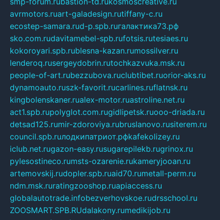
smp-forum.ru
bastion-td.ru
kosmoscreative.ru
avrmotors.ru
art-galadesign.ru
tiffany-c.ru
ecostep-samara.ru
d-p.spb.ru
галактика73.рф
sko.com.ru
davitamebel-spb.ru
fotsis.ru
tesiaes.ru
kokoroyari.spb.ru
blesna-kazan.ru
mossilver.ru
lenderoq.ru
sergeydobrin.ru
tochkazvuka.msk.ru
people-of-art.ru
bezzubova.ru
clubtibet.ru
orior-aks.ru
dynamoauto.ru
szk-favorit.ru
carlines.ru
flatnsk.ru
kingbolenskaner.ru
alex-motor.ru
astroline.net.ru
act1.spb.ru
polyglot.com.ru
gidlipetsk.ru
ooo-driada.ru
detsad125.ru
mir-zdoroviya.ru
bruslanovo.ru
siterem.ru
council.spb.ru
лодкипатриот.рф
kafekolizey.ru
iclub.net.ru
gazon-easy.ru
sugarepilekb.ru
grinox.ru
pylesostineco.ru
msts-ozarenie.ru
kameryjooan.ru
artemovskij.ru
dopler.spb.ru
aid70.ru
metall-perm.ru
ndm.msk.ru
ratingzooshop.ru
apiaccess.ru
globalautotrade.info
bezverhovskoe.ru
drsschool.ru
ZOOSMART.SPB.RU
dalakony.ru
medikijob.ru