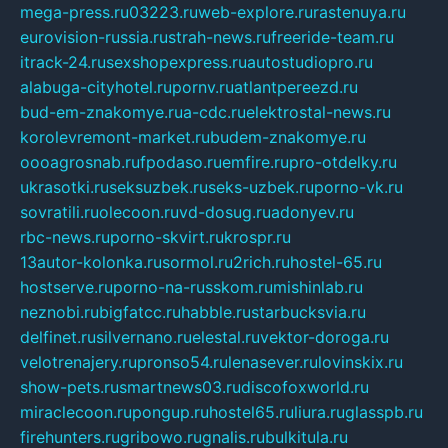
mega-press.ru
03223.ru
web-explore.ru
rastenuya.ru
eurovision-russia.ru
strah-news.ru
freeride-team.ru
itrack-24.ru
sexshopexpress.ru
autostudiopro.ru
alabuga-cityhotel.ru
pornv.ru
atlantpereezd.ru
bud-em-znakomye.ru
a-cdc.ru
elektrostal-news.ru
korolevremont-market.ru
budem-znakomye.ru
oooagrosnab.ru
fpodaso.ru
emfire.ru
pro-otdelky.ru
ukrasotki.ru
seksuzbek.ru
seks-uzbek.ru
porno-vk.ru
sovratili.ru
olecoon.ru
vd-dosug.ru
adonyev.ru
rbc-news.ru
porno-skvirt.ru
krospr.ru
13autor-kolonka.ru
sormol.ru
2rich.ru
hostel-65.ru
hostserve.ru
porno-na-russkom.ru
mishinlab.ru
neznobi.ru
bigfatcc.ru
habble.ru
starbucksvia.ru
delfinet.ru
silvernano.ru
elestal.ru
vektor-doroga.ru
velotrenajery.ru
pronso54.ru
lenasever.ru
lovinskix.ru
show-pets.ru
smartnews03.ru
discofoxworld.ru
miraclecoon.ru
pongup.ru
hostel65.ru
liura.ru
glasspb.ru
firehunters.ru
gribowo.ru
gnalis.ru
bulkitula.ru