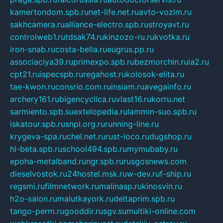
kamertondom.spb.ru
net-life.net.ru
avto-vozim.ru
sakhcamera.ru
alliance-electro.spb.ru
stroyavt.ru
controlweb1.ru
tdsak74.ru
kinzozo-ru.ru
kvotka.ru
iron-snab.ru
costa-bella.ru
eugrus.pp.ru
associaciya39.ru
primexpo.spb.ru
bezmorchin.ru
ia2.ru
cpt21.ru
ispecspb.ru
regahost.ru
kolosok-elita.ru
tae-kwon.ru
consrio.com.ru
insiam.ru
avegainfo.ru
archery161.ru
bigencyclica.ru
vlast16.ru
korru.net
sarmiento.spb.su
extelopedia.ru
lammin-suo.spb.ru
iskatour.spb.ru
snpi.org.ru
running-line.ru
krygeva-spa.ru
chel.net.ru
rust-loco.ru
dugshop.ru
hl-beta.spb.ru
school494.spb.ru
mymubaby.ru
epoha-metalband.ru
ngr.spb.ru
rusgosnews.com
dieselvostok.ru
24hostel.msk.ru
w-dev.ru
f-ship.ru
regsmi.ru
filmnetwork.ru
malinasp.ru
kinosvin.ru
h2o-salon.ru
malutkayork.ru
deltaprim.spb.ru
tango-perm.ru
gooddir.ru
sgv.su
multiki-online.com