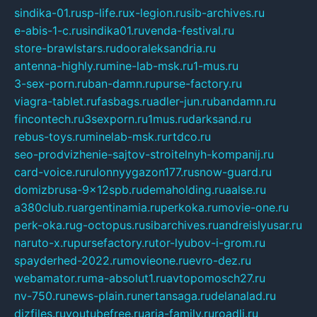
sindika-01.ru
sp-life.ru
x-legion.ru
sib-archives.ru
e-abis-1-c.ru
sindika01.ru
venda-festival.ru
store-brawlstars.ru
dooraleksandria.ru
antenna-highly.ru
mine-lab-msk.ru
1-mus.ru
3-sex-porn.ru
ban-damn.ru
purse-factory.ru
viagra-tablet.ru
fasbags.ru
adler-jun.ru
bandamn.ru
fincontech.ru
3sexporn.ru
1mus.ru
darksand.ru
rebus-toys.ru
minelab-msk.ru
rtdco.ru
seo-prodvizhenie-sajtov-stroitelnyh-kompanij.ru
card-voice.ru
rulonnyygazon177.ru
snow-guard.ru
domizbrusa-9x12spb.ru
demaholding.ru
aalse.ru
a380club.ru
argentinamia.ru
perkoka.ru
movie-one.ru
perk-oka.ru
g-octopus.ru
sibarchives.ru
andreislyusar.ru
naruto-x.ru
pursefactory.ru
tor-lyubov-i-grom.ru
spayderhed-2022.ru
movieone.ru
evro-dez.ru
webamator.ru
ma-absolut1.ru
avtopomosch27.ru
nv-750.ru
news-plain.ru
nertansaga.ru
delanalad.ru
dizfiles.ru
youtubefree.ru
aria-family.ru
roadli.ru