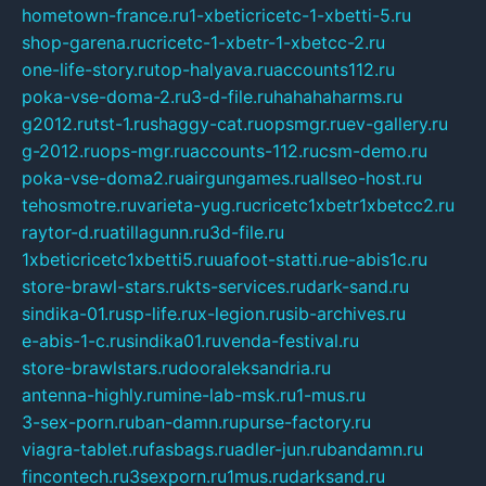
hometown-france.ru
1-xbeticricetc-1-xbetti-5.ru
shop-garena.ru
cricetc-1-xbetr-1-xbetcc-2.ru
one-life-story.ru
top-halyava.ru
accounts112.ru
poka-vse-doma-2.ru
3-d-file.ru
hahahaharms.ru
g2012.ru
tst-1.ru
shaggy-cat.ru
opsmgr.ru
ev-gallery.ru
g-2012.ru
ops-mgr.ru
accounts-112.ru
csm-demo.ru
poka-vse-doma2.ru
airgungames.ru
allseo-host.ru
tehosmotre.ru
varieta-yug.ru
cricetc1xbetr1xbetcc2.ru
raytor-d.ru
atillagunn.ru
3d-file.ru
1xbeticricetc1xbetti5.ru
uafoot-statti.ru
e-abis1c.ru
store-brawl-stars.ru
kts-services.ru
dark-sand.ru
sindika-01.ru
sp-life.ru
x-legion.ru
sib-archives.ru
e-abis-1-c.ru
sindika01.ru
venda-festival.ru
store-brawlstars.ru
dooraleksandria.ru
antenna-highly.ru
mine-lab-msk.ru
1-mus.ru
3-sex-porn.ru
ban-damn.ru
purse-factory.ru
viagra-tablet.ru
fasbags.ru
adler-jun.ru
bandamn.ru
fincontech.ru
3sexporn.ru
1mus.ru
darksand.ru