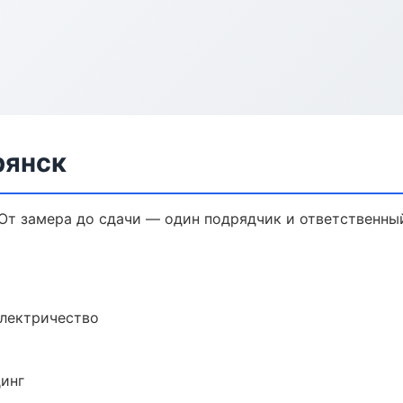
рянск
От замера до сдачи — один подрядчик и ответственны
электричество
динг