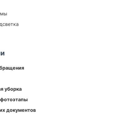
емы
одсветка
ми
обращения
ая уборка
 фотоэтапы
их документов