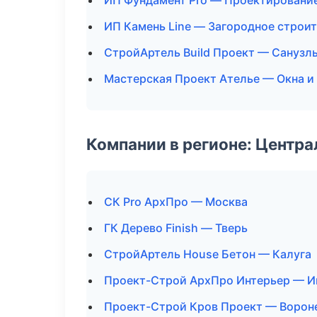
ИП Фундамент Pro — Проектировани
ИП Камень Line — Загородное строи
СтройАртель Build Проект — Санузл
Мастерская Проект Ателье — Окна и
Компании в регионе: Центр
СК Pro АрхПро — Москва
ГК Дерево Finish — Тверь
СтройАртель House Бетон — Калуга
Проект-Строй АрхПро Интерьер — И
Проект-Строй Кров Проект — Воро