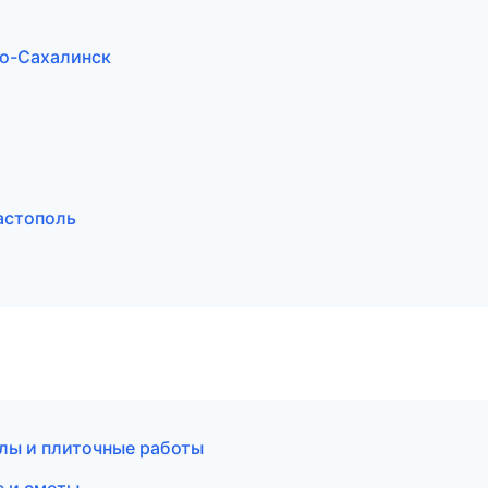
о-Сахалинск
астополь
ы и плиточные работы