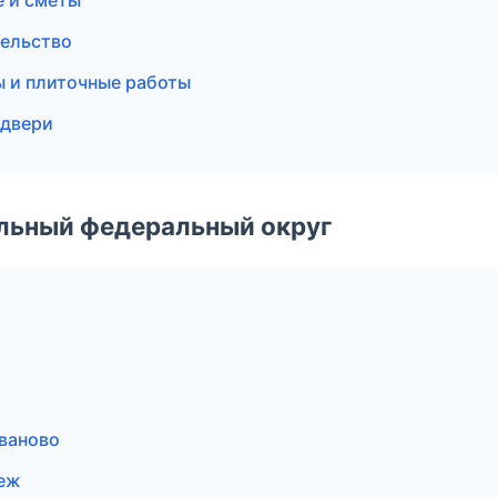
е и сметы
тельство
ы и плиточные работы
 двери
альный федеральный округ
ваново
неж