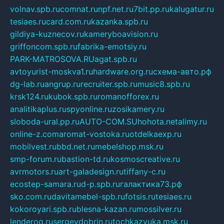
volnav.spb.ru
comnat.ru
npf.net.ru
7bit.pp.ru
kalugatur.ru
tesiaes.ru
card.com.ru
kazanka.spb.ru
gildiya-kuznecov.ru
kameryboavision.ru
griffoncom.spb.ru
fabrika-emotsiy.ru
PARK-MATROSOVA.RU
agat.spb.ru
avtoyurist-moskva1.ru
hardware.org.ru
схема-авто.рф
dg-lab.ru
angrup.ru
recruiter.spb.ru
music8.spb.ru
krsk124.ru
kubok.spb.ru
romanofforex.ru
analitikaplus.ru
spyonline.ru
zosikamery.ru
sloboda-ural.pp.ru
AUTO-COM.SU
hohota.net
alimy.ru
online-z.com
aromat-vostoka.ru
otdelkaexp.ru
mobilvest.ru
bbd.net.ru
mebelshop.msk.ru
smp-forum.ru
bastion-td.ru
kosmoscreative.ru
avrmotors.ru
art-galadesign.ru
tiffany-c.ru
ecostep-samara.ru
d-p.spb.ru
галактика73.рф
sko.com.ru
davitamebel-spb.ru
fotsis.ru
tesiaes.ru
kokoroyari.spb.ru
blesna-kazan.ru
mossilver.ru
lenderoq.ru
sergeydobrin.ru
tochkazvuka.msk.ru