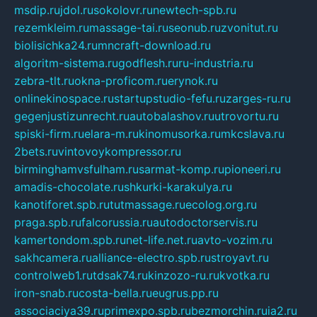
msdip.ru
jdol.ru
sokolovr.ru
newtech-spb.ru
rezemkleim.ru
massage-tai.ru
seonub.ru
zvonitut.ru
biolisichka24.ru
mncraft-download.ru
algoritm-sistema.ru
godflesh.ru
ru-industria.ru
zebra-tlt.ru
okna-proficom.ru
erynok.ru
onlinekinospace.ru
startupstudio-fefu.ru
zarges-ru.ru
gegenjustizunrecht.ru
autobalashov.ru
utrovortu.ru
spiski-firm.ru
elara-m.ru
kinomusorka.ru
mkcslava.ru
2bets.ru
vintovoykompressor.ru
birminghamvsfulham.ru
sarmat-komp.ru
pioneeri.ru
amadis-chocolate.ru
shkurki-karakulya.ru
kanotiforet.spb.ru
tutmassage.ru
ecolog.org.ru
praga.spb.ru
falcorussia.ru
autodoctorservis.ru
kamertondom.spb.ru
net-life.net.ru
avto-vozim.ru
sakhcamera.ru
alliance-electro.spb.ru
stroyavt.ru
controlweb1.ru
tdsak74.ru
kinzozo-ru.ru
kvotka.ru
iron-snab.ru
costa-bella.ru
eugrus.pp.ru
associaciya39.ru
primexpo.spb.ru
bezmorchin.ru
ia2.ru