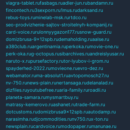
viagra-tablet.ru
fasbags.ru
adler-jun.ru
bandamn.ru
fincontech.ru
3sexporn.ru
1mus.ru
darksand.ru
rebus-toys.ru
minelab-msk.ru
rtdco.ru
seo-prodvizhenie-sajtov-stroitelnyh-kompanij.ru
card-voice.ru
rulonnyygazon177.ru
snow-guard.ru
domizbrusa-9x12spb.ru
demaholding.ru
aalse.ru
a380club.ru
argentinamia.ru
perkoka.ru
movie-one.ru
perk-oka.ru
g-octopus.ru
sibarchives.ru
andreislyusar.ru
naruto-x.ru
pursefactory.ru
tor-lyubov-i-grom.ru
spayderhed-2022.ru
movieone.ru
evro-dez.ru
webamator.ru
ma-absolut1.ru
avtopomosch27.ru
nv-750.ru
news-plain.ru
nertansaga.ru
delanalad.ru
dizfiles.ru
youtubefree.ru
aria-family.ru
roadli.ru
planeta-samara.ru
mysmartbuy.ru
matrasy-kemerovo.ru
ashanet.ru
trade-farm.ru
dotcustoms.ru
domizbrusa9x12spb.ru
autodamp.ru
narasimha.ru
djcommodities.ru
nv750.ru
x-ton.ru
newsplain.ru
cardvoice.ru
modopaper.ru
manunae.ru