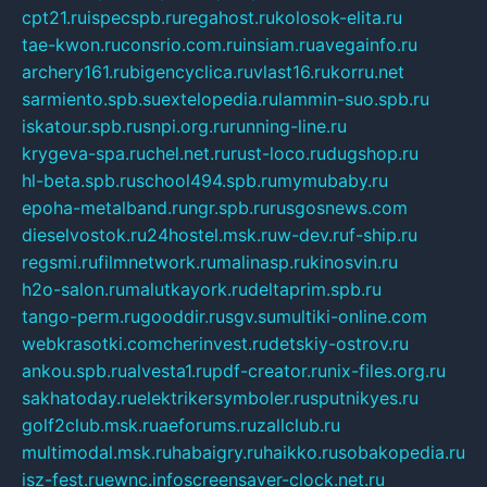
cpt21.ru
ispecspb.ru
regahost.ru
kolosok-elita.ru
tae-kwon.ru
consrio.com.ru
insiam.ru
avegainfo.ru
archery161.ru
bigencyclica.ru
vlast16.ru
korru.net
sarmiento.spb.su
extelopedia.ru
lammin-suo.spb.ru
iskatour.spb.ru
snpi.org.ru
running-line.ru
krygeva-spa.ru
chel.net.ru
rust-loco.ru
dugshop.ru
hl-beta.spb.ru
school494.spb.ru
mymubaby.ru
epoha-metalband.ru
ngr.spb.ru
rusgosnews.com
dieselvostok.ru
24hostel.msk.ru
w-dev.ru
f-ship.ru
regsmi.ru
filmnetwork.ru
malinasp.ru
kinosvin.ru
h2o-salon.ru
malutkayork.ru
deltaprim.spb.ru
tango-perm.ru
gooddir.ru
sgv.su
multiki-online.com
webkrasotki.com
cherinvest.ru
detskiy-ostrov.ru
ankou.spb.ru
alvesta1.ru
pdf-creator.ru
nix-files.org.ru
sakhatoday.ru
elektrikersymboler.ru
sputnikyes.ru
golf2club.msk.ru
aeforums.ru
zallclub.ru
multimodal.msk.ru
habaigry.ru
haikko.ru
sobakopedia.ru
isz-fest.ru
ewnc.info
screensaver-clock.net.ru