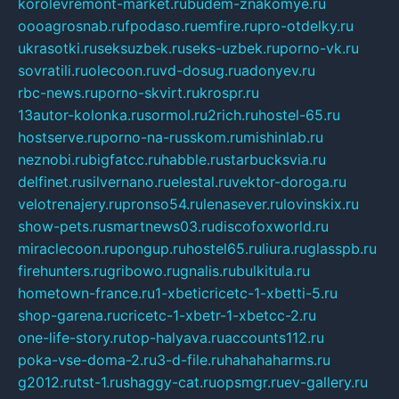
korolevremont-market.ru
budem-znakomye.ru
oooagrosnab.ru
fpodaso.ru
emfire.ru
pro-otdelky.ru
ukrasotki.ru
seksuzbek.ru
seks-uzbek.ru
porno-vk.ru
sovratili.ru
olecoon.ru
vd-dosug.ru
adonyev.ru
rbc-news.ru
porno-skvirt.ru
krospr.ru
13autor-kolonka.ru
sormol.ru
2rich.ru
hostel-65.ru
hostserve.ru
porno-na-russkom.ru
mishinlab.ru
neznobi.ru
bigfatcc.ru
habble.ru
starbucksvia.ru
delfinet.ru
silvernano.ru
elestal.ru
vektor-doroga.ru
velotrenajery.ru
pronso54.ru
lenasever.ru
lovinskix.ru
show-pets.ru
smartnews03.ru
discofoxworld.ru
miraclecoon.ru
pongup.ru
hostel65.ru
liura.ru
glasspb.ru
firehunters.ru
gribowo.ru
gnalis.ru
bulkitula.ru
hometown-france.ru
1-xbeticricetc-1-xbetti-5.ru
shop-garena.ru
cricetc-1-xbetr-1-xbetcc-2.ru
one-life-story.ru
top-halyava.ru
accounts112.ru
poka-vse-doma-2.ru
3-d-file.ru
hahahaharms.ru
g2012.ru
tst-1.ru
shaggy-cat.ru
opsmgr.ru
ev-gallery.ru