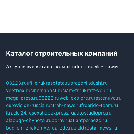
Каталог строительных компаний
Актуальный каталог компаний по всей России
03223.ru
ufille.ru
krasotata.ru
prazdnikdushi.ru
veetbox.ru
cinemapost.ru
ciam-fr.ru
kraft-you.ru
mega-press.ru
03223.ru
web-explore.ru
rastenuya.ru
eurovision-russia.ru
strah-news.ru
freeride-team.ru
itrack-24.ru
sexshopexpress.ru
autostudiopro.ru
alabuga-cityhotel.ru
pornv.ru
atlantpereezd.ru
bud-em-znakomye.ru
a-cdc.ru
elektrostal-news.ru