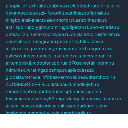
people-of-art.ru
bezzubova.ru
clubtibet.ru
orior-aks.ru
dynamoauto.ru
szk-favorit.ru
carlines.ru
flatnsk.ru
kingbolenskaner.ru
alex-motor.ru
astroline.net.ru
act1.spb.ru
polyglot.com.ru
gidlipetsk.ru
ooo-driada.ru
detsad125.ru
mir-zdoroviya.ru
bruslanovo.ru
siterem.ru
council.spb.ru
лодкипатриот.рф
kafekolizey.ru
iclub.net.ru
gazon-easy.ru
sugarepilekb.ru
grinox.ru
pylesostineco.ru
msts-ozarenie.ru
kameryjooan.ru
artemovskij.ru
dopler.spb.ru
aid70.ru
metall-perm.ru
ndm.msk.ru
ratingzooshop.ru
apiaccess.ru
globalautotrade.info
bezverhovskoe.ru
drsschool.ru
ZOOSMART.SPB.RU
dalakony.ru
medikijob.ru
remontt.spb.ru
photostudia.spb.ru
myragon.ru
terramia.ru
academy62.ru
gardengallereya.ru
rti.com.ru
artem-news.ru
biserinca.ru
krasnodarkurort.com
imshowtv.ru
mebel-v-tule.ru
mobtopik.ru
pcsecurity.net.ru
tool-sib.ru
multimetrunit.ru
sp-tour.ru
fan-cs.ru
santeh-russia.ru
symbian9.net.ru
DSHAIR.RU