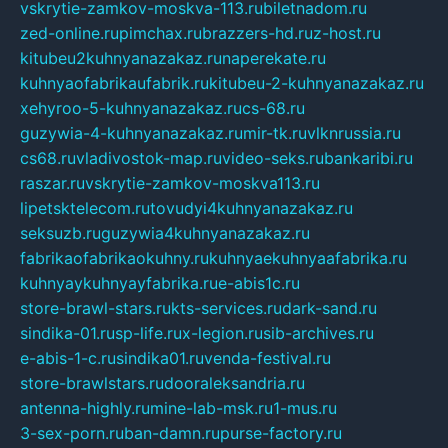
vskrytie-zamkov-moskva-113.ru
biletnadom.ru
zed-online.ru
pimchax.ru
brazzers-hd.ru
z-host.ru
kitubeu2kuhnyanazakaz.ru
naperekate.ru
kuhnyaofabrikaufabrik.ru
kitubeu-2-kuhnyanazakaz.ru
xehyroo-5-kuhnyanazakaz.ru
cs-68.ru
guzywia-4-kuhnyanazakaz.ru
mir-tk.ru
vlknrussia.ru
cs68.ru
vladivostok-map.ru
video-seks.ru
bankaribi.ru
raszar.ru
vskrytie-zamkov-moskva113.ru
lipetsktelecom.ru
tovudyi4kuhnyanazakaz.ru
seksuzb.ru
guzywia4kuhnyanazakaz.ru
fabrikaofabrikaokuhny.ru
kuhnyaekuhnyaafabrika.ru
kuhnyaykuhnyayfabrika.ru
e-abis1c.ru
store-brawl-stars.ru
kts-services.ru
dark-sand.ru
sindika-01.ru
sp-life.ru
x-legion.ru
sib-archives.ru
e-abis-1-c.ru
sindika01.ru
venda-festival.ru
store-brawlstars.ru
dooraleksandria.ru
antenna-highly.ru
mine-lab-msk.ru
1-mus.ru
3-sex-porn.ru
ban-damn.ru
purse-factory.ru