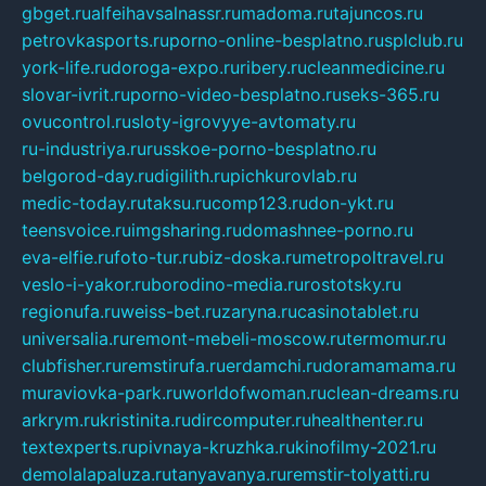
gbget.ru
alfeihavsalnassr.ru
madoma.ru
tajuncos.ru
petrovkasports.ru
porno-online-besplatno.ru
splclub.ru
york-life.ru
doroga-expo.ru
ribery.ru
cleanmedicine.ru
slovar-ivrit.ru
porno-video-besplatno.ru
seks-365.ru
ovucontrol.ru
sloty-igrovyye-avtomaty.ru
ru-industriya.ru
russkoe-porno-besplatno.ru
belgorod-day.ru
digilith.ru
pichkurovlab.ru
medic-today.ru
taksu.ru
comp123.ru
don-ykt.ru
teensvoice.ru
imgsharing.ru
domashnee-porno.ru
eva-elfie.ru
foto-tur.ru
biz-doska.ru
metropoltravel.ru
veslo-i-yakor.ru
borodino-media.ru
rostotsky.ru
regionufa.ru
weiss-bet.ru
zaryna.ru
casinotablet.ru
universalia.ru
remont-mebeli-moscow.ru
termomur.ru
clubfisher.ru
remstirufa.ru
erdamchi.ru
doramamama.ru
muraviovka-park.ru
worldofwoman.ru
clean-dreams.ru
arkrym.ru
kristinita.ru
dircomputer.ru
healthenter.ru
textexperts.ru
pivnaya-kruzhka.ru
kinofilmy-2021.ru
demolalapaluza.ru
tanyavanya.ru
remstir-tolyatti.ru