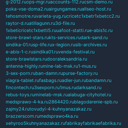
g-2012.ru
ops-mgr.ru
accounts-112.ru
csm-demo.ru
poka-vse-doma2.ru
airgungames.ru
allseo-host.ru
tehosmotre.ru
varieta-yug.ru
cricetc1xbetr1xbetcc2.ru
raytor-d.ru
atillagunn.ru
3d-file.ru
1xbeticricetc1xbetti5.ru
uafoot-statti.ru
e-abis1c.ru
store-brawl-stars.ru
kts-services.ru
dark-sand.ru
sindika-01.ru
sp-life.ru
x-legion.ru
sib-archives.ru
e-abis-1-c.ru
sindika01.ru
venda-festival.ru
store-brawlstars.ru
dooraleksandria.ru
antenna-highly.ru
mine-lab-msk.ru
1-mus.ru
3-sex-porn.ru
ban-damn.ru
purse-factory.ru
viagra-tablet.ru
fasbags.ru
adler-jun.ru
bandamn.ru
fincontech.ru
3sexporn.ru
1mus.ru
darksand.ru
rebus-toys.ru
minelab-msk.ru
alabuga-cityhotel.ru
medsprawo-4-ka.ru
2864420.ru
blagodarenie-spb.ru
zajmy24.ru
tovudyi-4-kuhnyanazakaz.ru
brazzerscom.ru
medsprawo4ka.ru
xehyroo5kuhnyanazakaz.ru
fabrikayfabrikaefabrika.ru