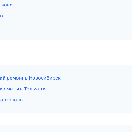
аново
га
к
ий ремонт в Новосибирск
и сметы в Тольятти
вастополь