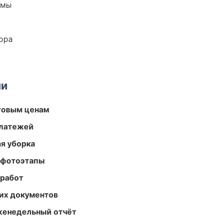
емы
ора
ми
птовым ценам
платежей
ая уборка
 фотоэтапы
 работ
их документов
женедельный отчёт