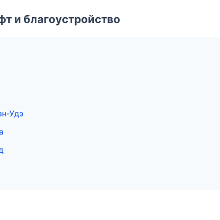
т и благоустройство
ан-Удэ
а
д