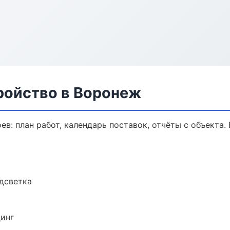
ройство в Воронеж
в: план работ, календарь поставок, отчёты с объекта. 
одсветка
динг