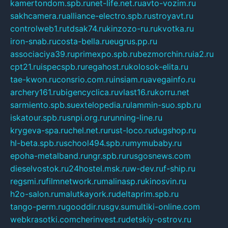
kamertondom.spb.ru
net-life.net.ru
avto-vozim.ru
sakhcamera.ru
alliance-electro.spb.ru
stroyavt.ru
controlweb1.ru
tdsak74.ru
kinzozo-ru.ru
kvotka.ru
iron-snab.ru
costa-bella.ru
eugrus.pp.ru
associaciya39.ru
primexpo.spb.ru
bezmorchin.ru
ia2.ru
cpt21.ru
ispecspb.ru
regahost.ru
kolosok-elita.ru
tae-kwon.ru
consrio.com.ru
insiam.ru
avegainfo.ru
archery161.ru
bigencyclica.ru
vlast16.ru
korru.net
sarmiento.spb.su
extelopedia.ru
lammin-suo.spb.ru
iskatour.spb.ru
snpi.org.ru
running-line.ru
krygeva-spa.ru
chel.net.ru
rust-loco.ru
dugshop.ru
hl-beta.spb.ru
school494.spb.ru
mymubaby.ru
epoha-metalband.ru
ngr.spb.ru
rusgosnews.com
dieselvostok.ru
24hostel.msk.ru
w-dev.ru
f-ship.ru
regsmi.ru
filmnetwork.ru
malinasp.ru
kinosvin.ru
h2o-salon.ru
malutkayork.ru
deltaprim.spb.ru
tango-perm.ru
gooddir.ru
sgv.su
multiki-online.com
webkrasotki.com
cherinvest.ru
detskiy-ostrov.ru