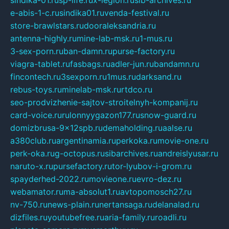
e-abis-1-c.ru
sindika01.ru
venda-festival.ru
store-brawlstars.ru
dooraleksandria.ru
antenna-highly.ru
mine-lab-msk.ru
1-mus.ru
3-sex-porn.ru
ban-damn.ru
purse-factory.ru
viagra-tablet.ru
fasbags.ru
adler-jun.ru
bandamn.ru
fincontech.ru
3sexporn.ru
1mus.ru
darksand.ru
rebus-toys.ru
minelab-msk.ru
rtdco.ru
seo-prodvizhenie-sajtov-stroitelnyh-kompanij.ru
card-voice.ru
rulonnyygazon177.ru
snow-guard.ru
domizbrusa-9x12spb.ru
demaholding.ru
aalse.ru
a380club.ru
argentinamia.ru
perkoka.ru
movie-one.ru
perk-oka.ru
g-octopus.ru
sibarchives.ru
andreislyusar.ru
naruto-x.ru
pursefactory.ru
tor-lyubov-i-grom.ru
spayderhed-2022.ru
movieone.ru
evro-dez.ru
webamator.ru
ma-absolut1.ru
avtopomosch27.ru
nv-750.ru
news-plain.ru
nertansaga.ru
delanalad.ru
dizfiles.ru
youtubefree.ru
aria-family.ru
roadli.ru