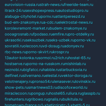
eurovision-russia.ru
strah-news.ru
freeride-team.ru
itrack-24.ru
sexshopexpress.ru
autostudiopro.ru
alabuga-cityhotel.ru
pornv.ru
atlantpereezd.ru
bud-em-znakomye.ru
a-cdc.ru
elektrostal-news.ru
korolevremont-market.ru
budem-znakomye.ru
oooagrosnab.ru
fpodaso.ru
emfire.ru
pro-otdelky.ru
ukrasotki.ru
seksuzbek.ru
seks-uzbek.ru
porno-vk.ru
sovratili.ru
olecoon.ru
vd-dosug.ru
adonyev.ru
rbc-news.ru
porno-skvirt.ru
krospr.ru
13autor-kolonka.ru
sormol.ru
2rich.ru
hostel-65.ru
hostserve.ru
porno-na-russkom.ru
mishinlab.ru
neznobi.ru
bigfatcc.ru
habble.ru
starbucksvia.ru
delfinet.ru
silvernano.ru
elestal.ru
vektor-doroga.ru
velotrenajery.ru
pronso54.ru
lenasever.ru
lovinskix.ru
show-pets.ru
smartnews03.ru
discofoxworld.ru
miraclecoon.ru
pongup.ru
hostel65.ru
liura.ru
glasspb.ru
firehunters.ru
gribowo.ru
gnalis.ru
bulkitula.ru
hometown-france.ru
1-xbeticricetc-1-xbetti-5.ru