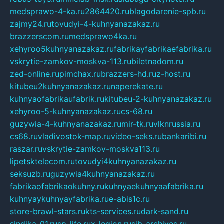
medsprawo-4-ka.ru
2864420.ru
blagodarenie-spb.ru
zajmy24.ru
tovudyi-4-kuhnyanazakaz.ru
brazzerscom.ru
medsprawo4ka.ru
xehyroo5kuhnyanazakaz.ru
fabrikayfabrikaefabrika.ru
vskrytie-zamkov-moskva-113.ru
biletnadom.ru
zed-online.ru
pimchax.ru
brazzers-hd.ru
z-host.ru
kitubeu2kuhnyanazakaz.ru
naperekate.ru
kuhnyaofabrikaufabrik.ru
kitubeu-2-kuhnyanazakaz.ru
xehyroo-5-kuhnyanazakaz.ru
cs-68.ru
guzywia-4-kuhnyanazakaz.ru
mir-tk.ru
vlknrussia.ru
cs68.ru
vladivostok-map.ru
video-seks.ru
bankaribi.ru
raszar.ru
vskrytie-zamkov-moskva113.ru
lipetsktelecom.ru
tovudyi4kuhnyanazakaz.ru
seksuzb.ru
guzywia4kuhnyanazakaz.ru
fabrikaofabrikaokuhny.ru
kuhnyaekuhnyaafabrika.ru
kuhnyaykuhnyayfabrika.ru
e-abis1c.ru
store-brawl-stars.ru
kts-services.ru
dark-sand.ru
sindika-01.ru
sp-life.ru
x-legion.ru
sib-archives.ru