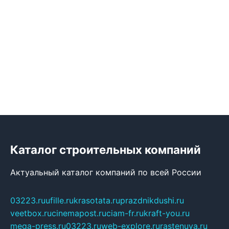
Каталог строительных компаний
Актуальный каталог компаний по всей России
03223.ru
ufille.ru
krasotata.ru
prazdnikdushi.ru
veetbox.ru
cinemapost.ru
ciam-fr.ru
kraft-you.ru
mega-press.ru
03223.ru
web-explore.ru
rastenuya.ru