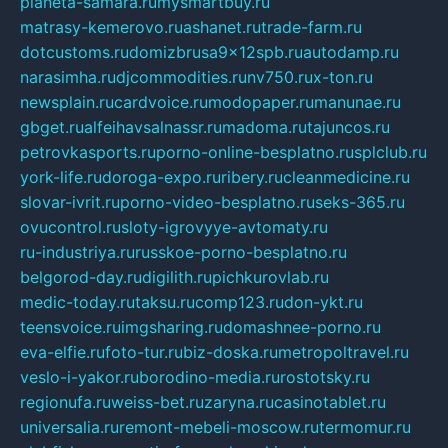
planeta-samara.ru
mysmartbuy.ru
matrasy-kemerovo.ru
ashanet.ru
trade-farm.ru
dotcustoms.ru
domizbrusa9x12spb.ru
autodamp.ru
narasimha.ru
djcommodities.ru
nv750.ru
x-ton.ru
newsplain.ru
cardvoice.ru
modopaper.ru
manunae.ru
gbget.ru
alfeihavsalnassr.ru
madoma.ru
tajuncos.ru
petrovkasports.ru
porno-online-besplatno.ru
splclub.ru
york-life.ru
doroga-expo.ru
ribery.ru
cleanmedicine.ru
slovar-ivrit.ru
porno-video-besplatno.ru
seks-365.ru
ovucontrol.ru
sloty-igrovyye-avtomaty.ru
ru-industriya.ru
russkoe-porno-besplatno.ru
belgorod-day.ru
digilith.ru
pichkurovlab.ru
medic-today.ru
taksu.ru
comp123.ru
don-ykt.ru
teensvoice.ru
imgsharing.ru
domashnee-porno.ru
eva-elfie.ru
foto-tur.ru
biz-doska.ru
metropoltravel.ru
veslo-i-yakor.ru
borodino-media.ru
rostotsky.ru
regionufa.ru
weiss-bet.ru
zaryna.ru
casinotablet.ru
universalia.ru
remont-mebeli-moscow.ru
termomur.ru