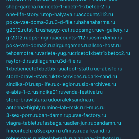
shop-garena.ru
cricetc-1-xbetr-1-xbetcc-2.ru
one-life-story.ru
top-halyava.ru
accounts112.ru
poka-vse-doma-2.ru
3-d-file.ru
hahahaharms.ru
g2012.ru
tst-1.ru
shaggy-cat.ru
opsmgr.ru
ev-gallery.ru
g-2012.ru
ops-mgr.ru
accounts-112.ru
csm-demo.ru
poka-vse-doma2.ru
airgungames.ru
allseo-host.ru
tehosmotre.ru
varieta-yug.ru
cricetc1xbetr1xbetcc2.ru
raytor-d.ru
atillagunn.ru
3d-file.ru
1xbeticricetc1xbetti5.ru
uafoot-statti.ru
e-abis1c.ru
store-brawl-stars.ru
kts-services.ru
dark-sand.ru
sindika-01.ru
sp-life.ru
x-legion.ru
sib-archives.ru
e-abis-1-c.ru
sindika01.ru
venda-festival.ru
store-brawlstars.ru
dooraleksandria.ru
antenna-highly.ru
mine-lab-msk.ru
1-mus.ru
3-sex-porn.ru
ban-damn.ru
purse-factory.ru
viagra-tablet.ru
fasbags.ru
adler-jun.ru
bandamn.ru
fincontech.ru
3sexporn.ru
1mus.ru
darksand.ru
rebus-toys.ru
minelab-msk.ru
alabuga-cityhotel.ru