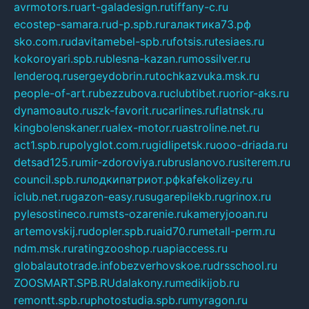
avrmotors.ru
art-galadesign.ru
tiffany-c.ru
ecostep-samara.ru
d-p.spb.ru
галактика73.рф
sko.com.ru
davitamebel-spb.ru
fotsis.ru
tesiaes.ru
kokoroyari.spb.ru
blesna-kazan.ru
mossilver.ru
lenderoq.ru
sergeydobrin.ru
tochkazvuka.msk.ru
people-of-art.ru
bezzubova.ru
clubtibet.ru
orior-aks.ru
dynamoauto.ru
szk-favorit.ru
carlines.ru
flatnsk.ru
kingbolenskaner.ru
alex-motor.ru
astroline.net.ru
act1.spb.ru
polyglot.com.ru
gidlipetsk.ru
ooo-driada.ru
detsad125.ru
mir-zdoroviya.ru
bruslanovo.ru
siterem.ru
council.spb.ru
лодкипатриот.рф
kafekolizey.ru
iclub.net.ru
gazon-easy.ru
sugarepilekb.ru
grinox.ru
pylesostineco.ru
msts-ozarenie.ru
kameryjooan.ru
artemovskij.ru
dopler.spb.ru
aid70.ru
metall-perm.ru
ndm.msk.ru
ratingzooshop.ru
apiaccess.ru
globalautotrade.info
bezverhovskoe.ru
drsschool.ru
ZOOSMART.SPB.RU
dalakony.ru
medikijob.ru
remontt.spb.ru
photostudia.spb.ru
myragon.ru