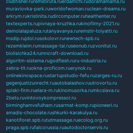
clubfisher.ru
remstirufa.ru
erdamchi.ru
doramamama.ru
muraviovka-park.ru
worldofwoman.ru
clean-dreams.ru
arkrym.ru
kristinita.ru
dircomputer.ru
healthenter.ru
textexperts.ru
pivnaya-kruzhka.ru
kinofilmy-2021.ru
demolalapaluza.ru
tanyavanya.ru
remstir-tolyatti.ru
msdip.ru
jdol.ru
sokolovr.ru
newtech-spb.ru
rezemkleim.ru
massage-tai.ru
seonub.ru
zvonitut.ru
biolisichka24.ru
mncraft-download.ru
algoritm-sistema.ru
godflesh.ru
ru-industria.ru
zebra-tlt.ru
okna-proficom.ru
erynok.ru
onlinekinospace.ru
startupstudio-fefu.ru
zarges-ru.ru
gegenjustizunrecht.ru
autobalashov.ru
utrovortu.ru
spiski-firm.ru
elara-m.ru
kinomusorka.ru
mkcslava.ru
2bets.ru
vintovoykompressor.ru
birminghamvsfulham.ru
sarmat-komp.ru
pioneeri.ru
amadis-chocolate.ru
shkurki-karakulya.ru
kanotiforet.spb.ru
tutmassage.ru
ecolog.org.ru
praga.spb.ru
falcorussia.ru
autodoctorservis.ru