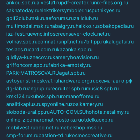
ankou.spb.ru
alvesta1.ru
pdf-creator.ru
nix-files.org.ru
sakhatoday.ru
elektrikersymboler.ru
sputnikyes.ru
golf2club.msk.ru
aeforums.ru
zallclub.ru
multimodal.msk.ru
habaigry.ru
haikko.ru
sobakopedia.ru
isz-fest.ru
ewnc.info
screensaver-clock.net.ru
volnav.spb.ru
comnat.ru
npf.net.ru
7bit.pp.ru
kalugatur.ru
tesiaes.ru
card.com.ru
kazanka.spb.ru
gildiya-kuznecov.ru
kameryboavision.ru
griffoncom.spb.ru
fabrika-emotsiy.ru
PARK-MATROSOVA.RU
agat.spb.ru
avtoyurist-moskva1.ru
hardware.org.ru
схема-авто.рф
dg-lab.ru
angrup.ru
recruiter.spb.ru
music8.spb.ru
krsk124.ru
kubok.spb.ru
romanofforex.ru
analitikaplus.ru
spyonline.ru
zosikamery.ru
sloboda-ural.pp.ru
AUTO-COM.SU
hohota.net
alimy.ru
online-z.com
aromat-vostoka.ru
otdelkaexp.ru
mobilvest.ru
bbd.net.ru
mebelshop.msk.ru
smp-forum.ru
bastion-td.ru
kosmoscreative.ru