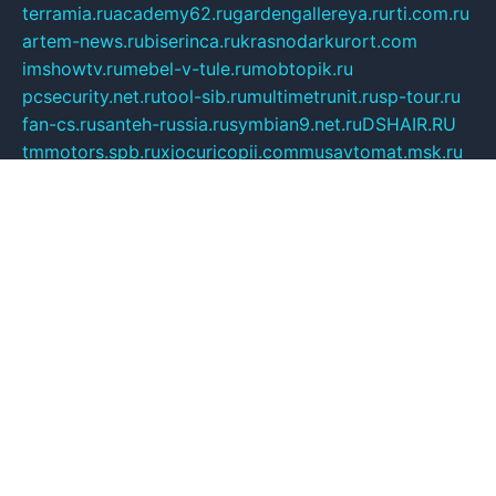
terramia.ru
academy62.ru
gardengallereya.ru
rti.com.ru
artem-news.ru
biserinca.ru
krasnodarkurort.com
imshowtv.ru
mebel-v-tule.ru
mobtopik.ru
pcsecurity.net.ru
tool-sib.ru
multimetrunit.ru
sp-tour.ru
fan-cs.ru
santeh-russia.ru
symbian9.net.ru
DSHAIR.RU
tmmotors.spb.ru
xjocuricopii.com
musavtomat.msk.ru
obustrojdom.ru
sovetcik.ru
ybaranovskaya.ru
ppknews.ru
cult-alshei.ru
JAPANRUSSIA.RU
proekciyamebel.ru
imper-finans.ru
rim.org.ru
glamourai.ru
brassminus.ru
zabor-pro.ru
ftn.pp.ru
dorogoe58.ru
laimengpacker.ru
kuzova-zapchasti.ru
sageerp.ru
taxodrom.ru
dsrazvitie.ru
hardcity.net.ru
ratinghomegames.ru
topservice25.ru
gubernyan.ru
gtglasslined.ru
ii4.ru
tssport.spb.ru
andorra24.com
blackwallstreet.ru
oboimos.ru
optim-doors.com.ru
ikuch.ru
nycr.org.ru
npa21.ru
vremya-ch.spb.ru
desert000.ru
ivtorgi.ru
ifiori.ru
catalog-statei.ru
dcv.org.ru
spetsmaster174.ru
ipkameryhiseeu.ru