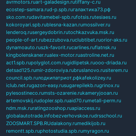
avrmotors.ru
art-galadesign.ru
tiffany-c.ru
ecostep-samara.ru
d-p.spb.ru
галактика73.рф
sko.com.ru
davitamebel-spb.ru
fotsis.ru
tesiaes.ru
kokoroyari.spb.ru
blesna-kazan.ru
mossilver.ru
lenderoq.ru
sergeydobrin.ru
tochkazvuka.msk.ru
people-of-art.ru
bezzubova.ru
clubtibet.ru
orior-aks.ru
dynamoauto.ru
szk-favorit.ru
carlines.ru
flatnsk.ru
kingbolenskaner.ru
alex-motor.ru
astroline.net.ru
act1.spb.ru
polyglot.com.ru
gidlipetsk.ru
ooo-driada.ru
detsad125.ru
mir-zdoroviya.ru
bruslanovo.ru
siterem.ru
council.spb.ru
лодкипатриот.рф
kafekolizey.ru
iclub.net.ru
gazon-easy.ru
sugarepilekb.ru
grinox.ru
pylesostineco.ru
msts-ozarenie.ru
kameryjooan.ru
artemovskij.ru
dopler.spb.ru
aid70.ru
metall-perm.ru
ndm.msk.ru
ratingzooshop.ru
apiaccess.ru
globalautotrade.info
bezverhovskoe.ru
drsschool.ru
ZOOSMART.SPB.RU
dalakony.ru
medikijob.ru
remontt.spb.ru
photostudia.spb.ru
myragon.ru