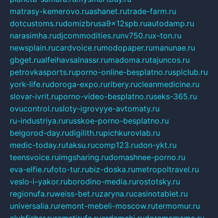
matrasy-kemerovo.ru
ashanet.ru
trade-farm.ru
dotcustoms.ru
domizbrusa9x12spb.ru
autodamp.ru
narasimha.ru
djcommodities.ru
nv750.ru
x-ton.ru
newsplain.ru
cardvoice.ru
modopaper.ru
manunae.ru
gbget.ru
alfeihavsalnassr.ru
madoma.ru
tajuncos.ru
petrovkasports.ru
porno-online-besplatno.ru
splclub.ru
york-life.ru
doroga-expo.ru
ribery.ru
cleanmedicine.ru
slovar-ivrit.ru
porno-video-besplatno.ru
seks-365.ru
ovucontrol.ru
sloty-igrovyye-avtomaty.ru
ru-industriya.ru
russkoe-porno-besplatno.ru
belgorod-day.ru
digilith.ru
pichkurovlab.ru
medic-today.ru
taksu.ru
comp123.ru
don-ykt.ru
teensvoice.ru
imgsharing.ru
domashnee-porno.ru
eva-elfie.ru
foto-tur.ru
biz-doska.ru
metropoltravel.ru
veslo-i-yakor.ru
borodino-media.ru
rostotsky.ru
regionufa.ru
weiss-bet.ru
zaryna.ru
casinotablet.ru
universalia.ru
remont-mebeli-moscow.ru
termomur.ru
clubfisher.ru
remstirufa.ru
erdamchi.ru
doramamama.ru