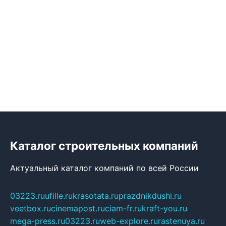
Каталог строительных компаний
Актуальный каталог компаний по всей России
03223.ru
ufille.ru
krasotata.ru
prazdnikdushi.ru
veetbox.ru
cinemapost.ru
ciam-fr.ru
kraft-you.ru
mega-press.ru
03223.ru
web-explore.ru
rastenuya.ru