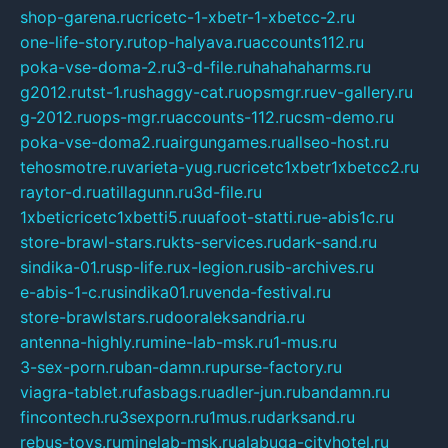
shop-garena.ru
cricetc-1-xbetr-1-xbetcc-2.ru
one-life-story.ru
top-halyava.ru
accounts112.ru
poka-vse-doma-2.ru
3-d-file.ru
hahahaharms.ru
g2012.ru
tst-1.ru
shaggy-cat.ru
opsmgr.ru
ev-gallery.ru
g-2012.ru
ops-mgr.ru
accounts-112.ru
csm-demo.ru
poka-vse-doma2.ru
airgungames.ru
allseo-host.ru
tehosmotre.ru
varieta-yug.ru
cricetc1xbetr1xbetcc2.ru
raytor-d.ru
atillagunn.ru
3d-file.ru
1xbeticricetc1xbetti5.ru
uafoot-statti.ru
e-abis1c.ru
store-brawl-stars.ru
kts-services.ru
dark-sand.ru
sindika-01.ru
sp-life.ru
x-legion.ru
sib-archives.ru
e-abis-1-c.ru
sindika01.ru
venda-festival.ru
store-brawlstars.ru
dooraleksandria.ru
antenna-highly.ru
mine-lab-msk.ru
1-mus.ru
3-sex-porn.ru
ban-damn.ru
purse-factory.ru
viagra-tablet.ru
fasbags.ru
adler-jun.ru
bandamn.ru
fincontech.ru
3sexporn.ru
1mus.ru
darksand.ru
rebus-toys.ru
minelab-msk.ru
alabuga-cityhotel.ru