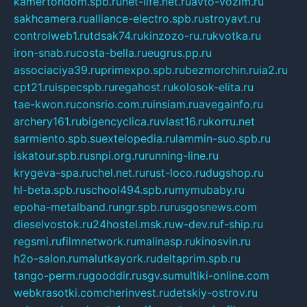
kamertondom.spb.ru
net-life.net.ru
avto-vozim.ru
sakhcamera.ru
alliance-electro.spb.ru
stroyavt.ru
controlweb1.ru
tdsak74.ru
kinzozo-ru.ru
kvotka.ru
iron-snab.ru
costa-bella.ru
eugrus.pp.ru
associaciya39.ru
primexpo.spb.ru
bezmorchin.ru
ia2.ru
cpt21.ru
ispecspb.ru
regahost.ru
kolosok-elita.ru
tae-kwon.ru
consrio.com.ru
insiam.ru
avegainfo.ru
archery161.ru
bigencyclica.ru
vlast16.ru
korru.net
sarmiento.spb.su
extelopedia.ru
lammin-suo.spb.ru
iskatour.spb.ru
snpi.org.ru
running-line.ru
krygeva-spa.ru
chel.net.ru
rust-loco.ru
dugshop.ru
hl-beta.spb.ru
school494.spb.ru
mymubaby.ru
epoha-metalband.ru
ngr.spb.ru
rusgosnews.com
dieselvostok.ru
24hostel.msk.ru
w-dev.ru
f-ship.ru
regsmi.ru
filmnetwork.ru
malinasp.ru
kinosvin.ru
h2o-salon.ru
malutkayork.ru
deltaprim.spb.ru
tango-perm.ru
gooddir.ru
sgv.su
multiki-online.com
webkrasotki.com
cherinvest.ru
detskiy-ostrov.ru