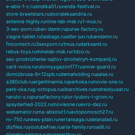
e-abis-1-c.ru
sindika01.ru
venda-festival.ru
store-brawlstars.ru
dooraleksandria.ru
antenna-highly.ru
mine-lab-msk.ru
1-mus.ru
3-sex-porn.ru
ban-damn.ru
purse-factory.ru
viagra-tablet.ru
fasbags.ru
adler-jun.ru
bandamn.ru
fincontech.ru
3sexporn.ru
1mus.ru
darksand.ru
rebus-toys.ru
minelab-msk.ru
rtdco.ru
seo-prodvizhenie-sajtov-stroitelnyh-kompanij.ru
card-voice.ru
rulonnyygazon177.ru
snow-guard.ru
domizbrusa-9x12spb.ru
demaholding.ru
aalse.ru
a380club.ru
argentinamia.ru
perkoka.ru
movie-one.ru
perk-oka.ru
g-octopus.ru
sibarchives.ru
andreislyusar.ru
naruto-x.ru
pursefactory.ru
tor-lyubov-i-grom.ru
spayderhed-2022.ru
movieone.ru
evro-dez.ru
webamator.ru
ma-absolut1.ru
avtopomosch27.ru
nv-750.ru
news-plain.ru
nertansaga.ru
delanalad.ru
dizfiles.ru
youtubefree.ru
aria-family.ru
roadli.ru
planeta-samara.ru
mysmartbuy.ru