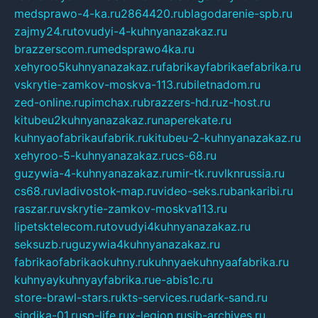
medsprawo-4-ka.ru
2864420.ru
blagodarenie-spb.ru
zajmy24.ru
tovudyi-4-kuhnyanazakaz.ru
brazzerscom.ru
medsprawo4ka.ru
xehyroo5kuhnyanazakaz.ru
fabrikayfabrikaefabrika.ru
vskrytie-zamkov-moskva-113.ru
biletnadom.ru
zed-online.ru
pimchax.ru
brazzers-hd.ru
z-host.ru
kitubeu2kuhnyanazakaz.ru
naperekate.ru
kuhnyaofabrikaufabrik.ru
kitubeu-2-kuhnyanazakaz.ru
xehyroo-5-kuhnyanazakaz.ru
cs-68.ru
guzywia-4-kuhnyanazakaz.ru
mir-tk.ru
vlknrussia.ru
cs68.ru
vladivostok-map.ru
video-seks.ru
bankaribi.ru
raszar.ru
vskrytie-zamkov-moskva113.ru
lipetsktelecom.ru
tovudyi4kuhnyanazakaz.ru
seksuzb.ru
guzywia4kuhnyanazakaz.ru
fabrikaofabrikaokuhny.ru
kuhnyaekuhnyaafabrika.ru
kuhnyaykuhnyayfabrika.ru
e-abis1c.ru
store-brawl-stars.ru
kts-services.ru
dark-sand.ru
sindika-01.ru
sp-life.ru
x-legion.ru
sib-archives.ru