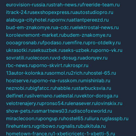
eurovision-russia.ru
strah-news.ru
freeride-team.ru
itrack-24.ru
sexshopexpress.ru
autostudiopro.ru
alabuga-cityhotel.ru
pornv.ru
atlantpereezd.ru
bud-em-znakomye.ru
a-cdc.ru
elektrostal-news.ru
korolevremont-market.ru
budem-znakomye.ru
oooagrosnab.ru
fpodaso.ru
emfire.ru
pro-otdelky.ru
ukrasotki.ru
seksuzbek.ru
seks-uzbek.ru
porno-vk.ru
sovratili.ru
olecoon.ru
vd-dosug.ru
adonyev.ru
rbc-news.ru
porno-skvirt.ru
krospr.ru
13autor-kolonka.ru
sormol.ru
2rich.ru
hostel-65.ru
hostserve.ru
porno-na-russkom.ru
mishinlab.ru
neznobi.ru
bigfatcc.ru
habble.ru
starbucksvia.ru
delfinet.ru
silvernano.ru
elestal.ru
vektor-doroga.ru
velotrenajery.ru
pronso54.ru
lenasever.ru
lovinskix.ru
show-pets.ru
smartnews03.ru
discofoxworld.ru
miraclecoon.ru
pongup.ru
hostel65.ru
liura.ru
glasspb.ru
firehunters.ru
gribowo.ru
gnalis.ru
bulkitula.ru
hometown-france.ru
1-xbeticricetc-1-xbetti-5.ru