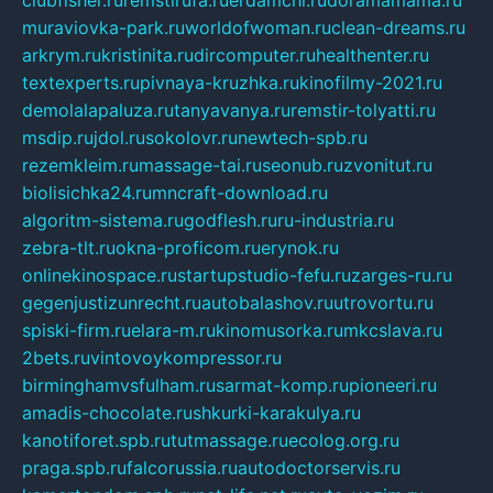
muraviovka-park.ru
worldofwoman.ru
clean-dreams.ru
arkrym.ru
kristinita.ru
dircomputer.ru
healthenter.ru
textexperts.ru
pivnaya-kruzhka.ru
kinofilmy-2021.ru
demolalapaluza.ru
tanyavanya.ru
remstir-tolyatti.ru
msdip.ru
jdol.ru
sokolovr.ru
newtech-spb.ru
rezemkleim.ru
massage-tai.ru
seonub.ru
zvonitut.ru
biolisichka24.ru
mncraft-download.ru
algoritm-sistema.ru
godflesh.ru
ru-industria.ru
zebra-tlt.ru
okna-proficom.ru
erynok.ru
onlinekinospace.ru
startupstudio-fefu.ru
zarges-ru.ru
gegenjustizunrecht.ru
autobalashov.ru
utrovortu.ru
spiski-firm.ru
elara-m.ru
kinomusorka.ru
mkcslava.ru
2bets.ru
vintovoykompressor.ru
birminghamvsfulham.ru
sarmat-komp.ru
pioneeri.ru
amadis-chocolate.ru
shkurki-karakulya.ru
kanotiforet.spb.ru
tutmassage.ru
ecolog.org.ru
praga.spb.ru
falcorussia.ru
autodoctorservis.ru