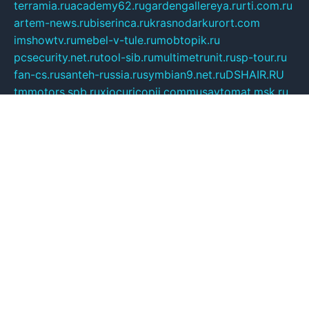
terramia.ru
academy62.ru
gardengallereya.ru
rti.com.ru
artem-news.ru
biserinca.ru
krasnodarkurort.com
imshowtv.ru
mebel-v-tule.ru
mobtopik.ru
pcsecurity.net.ru
tool-sib.ru
multimetrunit.ru
sp-tour.ru
fan-cs.ru
santeh-russia.ru
symbian9.net.ru
DSHAIR.RU
tmmotors.spb.ru
xjocuricopii.com
musavtomat.msk.ru
obustrojdom.ru
sovetcik.ru
ybaranovskaya.ru
ppknews.ru
cult-alshei.ru
JAPANRUSSIA.RU
proekciyamebel.ru
imper-finans.ru
rim.org.ru
glamourai.ru
brassminus.ru
zabor-pro.ru
ftn.pp.ru
dorogoe58.ru
laimengpacker.ru
kuzova-zapchasti.ru
sageerp.ru
taxodrom.ru
dsrazvitie.ru
hardcity.net.ru
ratinghomegames.ru
topservice25.ru
gubernyan.ru
gtglasslined.ru
ii4.ru
tssport.spb.ru
andorra24.com
blackwallstreet.ru
oboimos.ru
optim-doors.com.ru
ikuch.ru
nycr.org.ru
npa21.ru
vremya-ch.spb.ru
desert000.ru
ivtorgi.ru
ifiori.ru
catalog-statei.ru
dcv.org.ru
spetsmaster174.ru
ipkameryhiseeu.ru