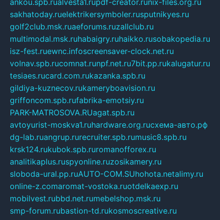
ankou.spb.ru
alvesta1.ru
pdf-creator.ru
nix-files.org.ru
sakhatoday.ru
elektrikersymboler.ru
sputnikyes.ru
golf2club.msk.ru
aeforums.ru
zallclub.ru
multimodal.msk.ru
habaigry.ru
haikko.ru
sobakopedia.ru
isz-fest.ru
ewnc.info
screensaver-clock.net.ru
volnav.spb.ru
comnat.ru
npf.net.ru
7bit.pp.ru
kalugatur.ru
tesiaes.ru
card.com.ru
kazanka.spb.ru
gildiya-kuznecov.ru
kameryboavision.ru
griffoncom.spb.ru
fabrika-emotsiy.ru
PARK-MATROSOVA.RU
agat.spb.ru
avtoyurist-moskva1.ru
hardware.org.ru
схема-авто.рф
dg-lab.ru
angrup.ru
recruiter.spb.ru
music8.spb.ru
krsk124.ru
kubok.spb.ru
romanofforex.ru
analitikaplus.ru
spyonline.ru
zosikamery.ru
sloboda-ural.pp.ru
AUTO-COM.SU
hohota.net
alimy.ru
online-z.com
aromat-vostoka.ru
otdelkaexp.ru
mobilvest.ru
bbd.net.ru
mebelshop.msk.ru
smp-forum.ru
bastion-td.ru
kosmoscreative.ru