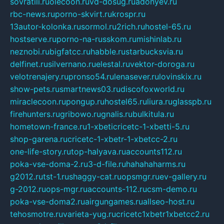
sovratili.ru
olecoon.ru
vd-dosug.ru
adonyev.ru
rbc-news.ru
porno-skvirt.ru
krospr.ru
13autor-kolonka.ru
sormol.ru
2rich.ru
hostel-65.ru
hostserve.ru
porno-na-russkom.ru
mishinlab.ru
neznobi.ru
bigfatcc.ru
habble.ru
starbucksvia.ru
delfinet.ru
silvernano.ru
elestal.ru
vektor-doroga.ru
velotrenajery.ru
pronso54.ru
lenasever.ru
lovinskix.ru
show-pets.ru
smartnews03.ru
discofoxworld.ru
miraclecoon.ru
pongup.ru
hostel65.ru
liura.ru
glasspb.ru
firehunters.ru
gribowo.ru
gnalis.ru
bulkitula.ru
hometown-france.ru
1-xbeticricetc-1-xbetti-5.ru
shop-garena.ru
cricetc-1-xbetr-1-xbetcc-2.ru
one-life-story.ru
top-halyava.ru
accounts112.ru
poka-vse-doma-2.ru
3-d-file.ru
hahahaharms.ru
g2012.ru
tst-1.ru
shaggy-cat.ru
opsmgr.ru
ev-gallery.ru
g-2012.ru
ops-mgr.ru
accounts-112.ru
csm-demo.ru
poka-vse-doma2.ru
airgungames.ru
allseo-host.ru
tehosmotre.ru
varieta-yug.ru
cricetc1xbetr1xbetcc2.ru