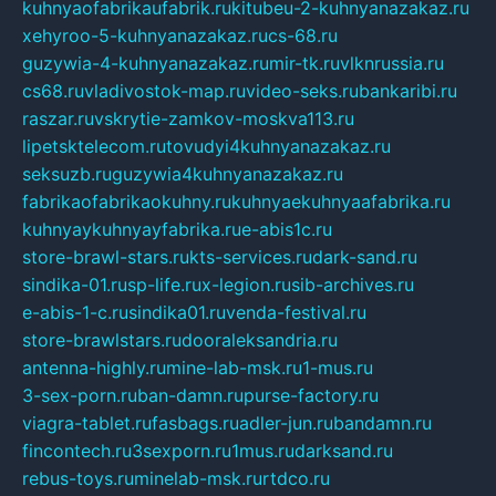
kuhnyaofabrikaufabrik.ru
kitubeu-2-kuhnyanazakaz.ru
xehyroo-5-kuhnyanazakaz.ru
cs-68.ru
guzywia-4-kuhnyanazakaz.ru
mir-tk.ru
vlknrussia.ru
cs68.ru
vladivostok-map.ru
video-seks.ru
bankaribi.ru
raszar.ru
vskrytie-zamkov-moskva113.ru
lipetsktelecom.ru
tovudyi4kuhnyanazakaz.ru
seksuzb.ru
guzywia4kuhnyanazakaz.ru
fabrikaofabrikaokuhny.ru
kuhnyaekuhnyaafabrika.ru
kuhnyaykuhnyayfabrika.ru
e-abis1c.ru
store-brawl-stars.ru
kts-services.ru
dark-sand.ru
sindika-01.ru
sp-life.ru
x-legion.ru
sib-archives.ru
e-abis-1-c.ru
sindika01.ru
venda-festival.ru
store-brawlstars.ru
dooraleksandria.ru
antenna-highly.ru
mine-lab-msk.ru
1-mus.ru
3-sex-porn.ru
ban-damn.ru
purse-factory.ru
viagra-tablet.ru
fasbags.ru
adler-jun.ru
bandamn.ru
fincontech.ru
3sexporn.ru
1mus.ru
darksand.ru
rebus-toys.ru
minelab-msk.ru
rtdco.ru