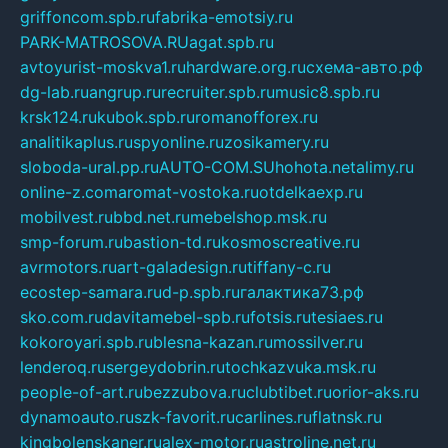
griffoncom.spb.ru
fabrika-emotsiy.ru
PARK-MATROSOVA.RU
agat.spb.ru
avtoyurist-moskva1.ru
hardware.org.ru
схема-авто.рф
dg-lab.ru
angrup.ru
recruiter.spb.ru
music8.spb.ru
krsk124.ru
kubok.spb.ru
romanofforex.ru
analitikaplus.ru
spyonline.ru
zosikamery.ru
sloboda-ural.pp.ru
AUTO-COM.SU
hohota.net
alimy.ru
online-z.com
aromat-vostoka.ru
otdelkaexp.ru
mobilvest.ru
bbd.net.ru
mebelshop.msk.ru
smp-forum.ru
bastion-td.ru
kosmoscreative.ru
avrmotors.ru
art-galadesign.ru
tiffany-c.ru
ecostep-samara.ru
d-p.spb.ru
галактика73.рф
sko.com.ru
davitamebel-spb.ru
fotsis.ru
tesiaes.ru
kokoroyari.spb.ru
blesna-kazan.ru
mossilver.ru
lenderoq.ru
sergeydobrin.ru
tochkazvuka.msk.ru
people-of-art.ru
bezzubova.ru
clubtibet.ru
orior-aks.ru
dynamoauto.ru
szk-favorit.ru
carlines.ru
flatnsk.ru
kingbolenskaner.ru
alex-motor.ru
astroline.net.ru