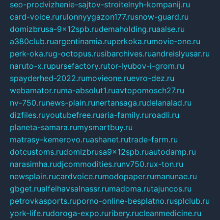
seo-prodvizhenie-sajtov-stroitelnyh-kompanij.ru
card-voice.ru
rulonnyygazon177.ru
snow-guard.ru
domizbrusa-9x12spb.ru
demaholding.ru
aalse.ru
a380club.ru
argentinamia.ru
perkoka.ru
movie-one.ru
perk-oka.ru
g-octopus.ru
sibarchives.ru
andreislyusar.ru
naruto-x.ru
pursefactory.ru
tor-lyubov-i-grom.ru
spayderhed-2022.ru
movieone.ru
evro-dez.ru
webamator.ru
ma-absolut1.ru
avtopomosch27.ru
nv-750.ru
news-plain.ru
nertansaga.ru
delanalad.ru
dizfiles.ru
youtubefree.ru
aria-family.ru
roadli.ru
planeta-samara.ru
mysmartbuy.ru
matrasy-kemerovo.ru
ashanet.ru
trade-farm.ru
dotcustoms.ru
domizbrusa9x12spb.ru
autodamp.ru
narasimha.ru
djcommodities.ru
nv750.ru
x-ton.ru
newsplain.ru
cardvoice.ru
modopaper.ru
manunae.ru
gbget.ru
alfeihavsalnassr.ru
madoma.ru
tajuncos.ru
petrovkasports.ru
porno-online-besplatno.ru
splclub.ru
york-life.ru
doroga-expo.ru
ribery.ru
cleanmedicine.ru