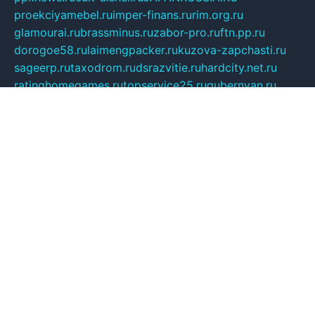
proekciyamebel.ru
imper-finans.ru
rim.org.ru
glamourai.ru
brassminus.ru
zabor-pro.ru
ftn.pp.ru
dorogoe58.ru
laimengpacker.ru
kuzova-zapchasti.ru
sageerp.ru
taxodrom.ru
dsrazvitie.ru
hardcity.net.ru
ratinghomegames.ru
topservice25.ru
gubernyan.ru
gtglasslined.ru
ii4.ru
tssport.spb.ru
andorra24.com
blackwallstreet.ru
oboimos.ru
optim-doors.com.ru
ikuch.ru
nycr.org.ru
npa21.ru
vremya-ch.spb.ru
desert000.ru
ivtorgi.ru
ifiori.ru
catalog-statei.ru
dcv.org.ru
spetsmaster174.ru
ipkameryhiseeu.ru
dum26.ru
ruspol.spb.ru
fr-opendp.ru
kam-solnyshko.ru
cheyenne-arapaho.ru
sevzapmetal.spb.ru
ted-lapidus.spb.ru
parasite-eliminator.ru
sigma-complete.ru
modernworld.ru
dama-moda.ru
eholot-group.ru
sk-nvkz.ru
DRONGOLD.RU
democratia2.ru
i-farmer.ru
mass-sport.org
jablonex.spb.ru
bookmess.ru
linkword.ru
refineua.com.ru
cs-spec.net.ru
altay-mebel.ru