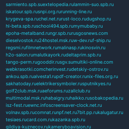
sarmiento.spb.su
extelopedia.ru
lammin-suo.spb.ru
iskatour.spb.ru
snpi.org.ru
running-line.ru
krygeva-spa.ru
chel.net.ru
rust-loco.ru
dugshop.ru
hl-beta.spb.ru
school494.spb.ru
mymubaby.ru
epoha-metalband.ru
ngr.spb.ru
rusgosnews.com
dieselvostok.ru
24hostel.msk.ru
w-dev.ru
f-ship.ru
regsmi.ru
filmnetwork.ru
malinasp.ru
kinosvin.ru
h2o-salon.ru
malutkayork.ru
deltaprim.spb.ru
tango-perm.ru
gooddir.ru
sgv.su
multiki-online.com
webkrasotki.com
cherinvest.ru
detskiy-ostrov.ru
ankou.spb.ru
alvesta1.ru
pdf-creator.ru
nix-files.org.ru
sakhatoday.ru
elektrikersymboler.ru
sputnikyes.ru
golf2club.msk.ru
aeforums.ru
zallclub.ru
multimodal.msk.ru
habaigry.ru
haikko.ru
sobakopedia.ru
isz-fest.ru
ewnc.info
screensaver-clock.net.ru
volnav.spb.ru
comnat.ru
npf.net.ru
7bit.pp.ru
kalugatur.ru
tesiaes.ru
card.com.ru
kazanka.spb.ru
gildiya-kuznecov.ru
kameryboavision.ru