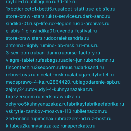
raytor-d.ru
atillagunn.ru
3d-file.ru
1xbeticricetc1xbetti5.ru
uafoot-statti.ru
e-abis1c.ru
store-brawl-stars.ru
kts-services.ru
dark-sand.ru
sindika-01.ru
sp-life.ru
x-legion.ru
sib-archives.ru
e-abis-1-c.ru
sindika01.ru
venda-festival.ru
store-brawlstars.ru
dooraleksandria.ru
antenna-highly.ru
mine-lab-msk.ru
1-mus.ru
3-sex-porn.ru
ban-damn.ru
purse-factory.ru
viagra-tablet.ru
fasbags.ru
adler-jun.ru
bandamn.ru
fincontech.ru
3sexporn.ru
1mus.ru
darksand.ru
rebus-toys.ru
minelab-msk.ru
alabuga-cityhotel.ru
medsprawo-4-ka.ru
2864420.ru
blagodarenie-spb.ru
zajmy24.ru
tovudyi-4-kuhnyanazakaz.ru
brazzerscom.ru
medsprawo4ka.ru
xehyroo5kuhnyanazakaz.ru
fabrikayfabrikaefabrika.ru
vskrytie-zamkov-moskva-113.ru
biletnadom.ru
zed-online.ru
pimchax.ru
brazzers-hd.ru
z-host.ru
kitubeu2kuhnyanazakaz.ru
naperekate.ru