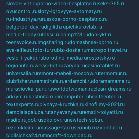
slovar-ivrit.ru
porno-video-besplatno.ru
seks-365.ru
ovucontrol.ru
sloty-igrovyye-avtomaty.ru
ru-industriya.ru
russkoe-porno-besplatno.ru
belgorod-day.ru
digilith.ru
pichkurovlab.ru
medic-today.ru
taksu.ru
comp123.ru
don-ykt.ru
teensvoice.ru
imgsharing.ru
domashnee-porno.ru
eva-elfie.ru
foto-tur.ru
biz-doska.ru
metropoltravel.ru
veslo-i-yakor.ru
borodino-media.ru
rostotsky.ru
regionufa.ru
weiss-bet.ru
zaryna.ru
casinotablet.ru
universalia.ru
remont-mebeli-moscow.ru
termomur.ru
clubfisher.ru
remstirufa.ru
erdamchi.ru
doramamama.ru
muraviovka-park.ru
worldofwoman.ru
clean-dreams.ru
arkrym.ru
kristinita.ru
dircomputer.ru
healthenter.ru
textexperts.ru
pivnaya-kruzhka.ru
kinofilmy-2021.ru
demolalapaluza.ru
tanyavanya.ru
remstir-tolyatti.ru
msdip.ru
jdol.ru
sokolovr.ru
newtech-spb.ru
rezemkleim.ru
massage-tai.ru
seonub.ru
zvonitut.ru
biolisichka24.ru
mncraft-download.ru