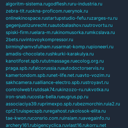
algoritm-sistema.ru
godflesh.ru
ru-industria.ru
zebra-tlt.ru
okna-proficom.ru
erynok.ru
onlinekinospace.ru
startupstudio-fefu.ru
zarges-ru.ru
gegenjustizunrecht.ru
autobalashov.ru
utrovortu.ru
spiski-firm.ru
elara-m.ru
kinomusorka.ru
mkcslava.ru
2bets.ru
vintovoykompressor.ru
birminghamvsfulham.ru
sarmat-komp.ru
pioneeri.ru
amadis-chocolate.ru
shkurki-karakulya.ru
kanotiforet.spb.ru
tutmassage.ru
ecolog.org.ru
praga.spb.ru
falcorussia.ru
autodoctorservis.ru
kamertondom.spb.ru
net-life.net.ru
avto-vozim.ru
sakhcamera.ru
alliance-electro.spb.ru
stroyavt.ru
controlweb1.ru
tdsak74.ru
kinzozo-ru.ru
kvotka.ru
iron-snab.ru
costa-bella.ru
eugrus.pp.ru
associaciya39.ru
primexpo.spb.ru
bezmorchin.ru
ia2.ru
cpt21.ru
ispecspb.ru
regahost.ru
kolosok-elita.ru
tae-kwon.ru
consrio.com.ru
insiam.ru
avegainfo.ru
archery161.ru
bigencyclica.ru
vlast16.ru
korru.net