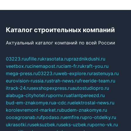
Каталог строительных компаний
Актуальный каталог компаний по всей России
03223.ru
ufille.ru
krasotata.ru
prazdnikdushi.ru
veetbox.ru
cinemapost.ru
ciam-fr.ru
kraft-you.ru
mega-press.ru
03223.ru
web-explore.ru
rastenuya.ru
eurovision-russia.ru
strah-news.ru
freeride-team.ru
itrack-24.ru
sexshopexpress.ru
autostudiopro.ru
alabuga-cityhotel.ru
pornv.ru
atlantpereezd.ru
bud-em-znakomye.ru
a-cdc.ru
elektrostal-news.ru
korolevremont-market.ru
budem-znakomye.ru
oooagrosnab.ru
fpodaso.ru
emfire.ru
pro-otdelky.ru
ukrasotki.ru
seksuzbek.ru
seks-uzbek.ru
porno-vk.ru