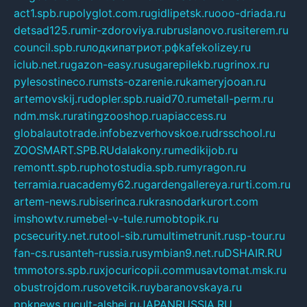
act1.spb.ru
polyglot.com.ru
gidlipetsk.ru
ooo-driada.ru
detsad125.ru
mir-zdoroviya.ru
bruslanovo.ru
siterem.ru
council.spb.ru
лодкипатриот.рф
kafekolizey.ru
iclub.net.ru
gazon-easy.ru
sugarepilekb.ru
grinox.ru
pylesostineco.ru
msts-ozarenie.ru
kameryjooan.ru
artemovskij.ru
dopler.spb.ru
aid70.ru
metall-perm.ru
ndm.msk.ru
ratingzooshop.ru
apiaccess.ru
globalautotrade.info
bezverhovskoe.ru
drsschool.ru
ZOOSMART.SPB.RU
dalakony.ru
medikijob.ru
remontt.spb.ru
photostudia.spb.ru
myragon.ru
terramia.ru
academy62.ru
gardengallereya.ru
rti.com.ru
artem-news.ru
biserinca.ru
krasnodarkurort.com
imshowtv.ru
mebel-v-tule.ru
mobtopik.ru
pcsecurity.net.ru
tool-sib.ru
multimetrunit.ru
sp-tour.ru
fan-cs.ru
santeh-russia.ru
symbian9.net.ru
DSHAIR.RU
tmmotors.spb.ru
xjocuricopii.com
musavtomat.msk.ru
obustrojdom.ru
sovetcik.ru
ybaranovskaya.ru
ppknews.ru
cult-alshei.ru
JAPANRUSSIA.RU