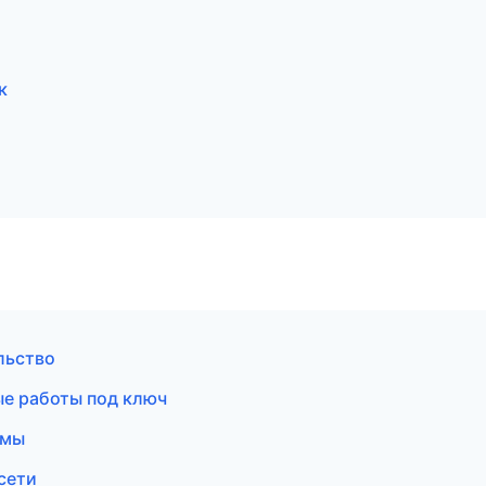
к
льство
ые работы под ключ
емы
сети