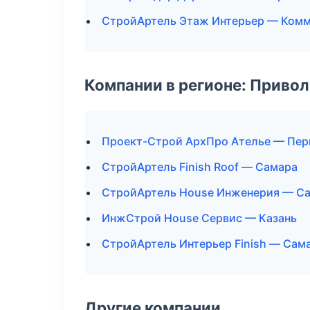
СтройАртель Этаж Интерьер — Комм
Компании в регионе: Приво
Проект-Строй АрхПро Ателье — Пе
СтройАртель Finish Roof — Самара
СтройАртель House Инженерия — С
ИнжСтрой House Сервис — Казань
СтройАртель Интерьер Finish — Сам
Другие компании