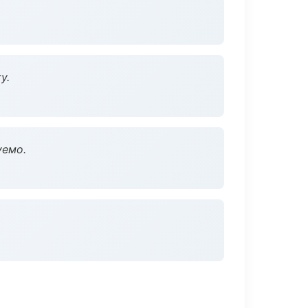
у.
уемо.