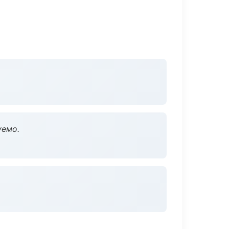
уемо.