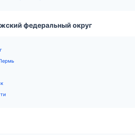
лжский федеральный округ
г
Пермь
ск
тти