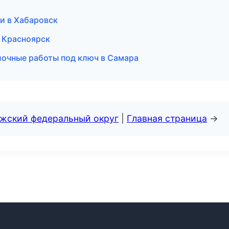
и в Хабаровск
в Красноярск
очные работы под ключ в Самара
лжский федеральный округ
|
Главная страница
→