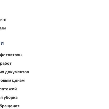
динг
емы
ми
 фотоэтапы
 работ
их документов
птовым ценам
платежей
ая уборка
обращения