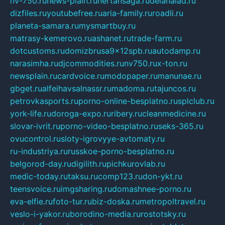
nv-750.ru
news-plain.ru
nertansaga.ru
delanalad.ru
dizfiles.ru
youtubefree.ru
aria-family.ru
roadli.ru
planeta-samara.ru
mysmartbuy.ru
matrasy-kemerovo.ru
ashanet.ru
trade-farm.ru
dotcustoms.ru
domizbrusa9x12spb.ru
autodamp.ru
narasimha.ru
djcommodities.ru
nv750.ru
x-ton.ru
newsplain.ru
cardvoice.ru
modopaper.ru
manunae.ru
gbget.ru
alfeihavsalnassr.ru
madoma.ru
tajuncos.ru
petrovkasports.ru
porno-online-besplatno.ru
splclub.ru
york-life.ru
doroga-expo.ru
ribery.ru
cleanmedicine.ru
slovar-ivrit.ru
porno-video-besplatno.ru
seks-365.ru
ovucontrol.ru
sloty-igrovyye-avtomaty.ru
ru-industriya.ru
russkoe-porno-besplatno.ru
belgorod-day.ru
digilith.ru
pichkurovlab.ru
medic-today.ru
taksu.ru
comp123.ru
don-ykt.ru
teensvoice.ru
imgsharing.ru
domashnee-porno.ru
eva-elfie.ru
foto-tur.ru
biz-doska.ru
metropoltravel.ru
veslo-i-yakor.ru
borodino-media.ru
rostotsky.ru