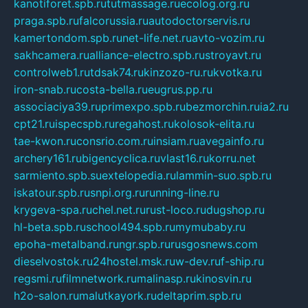
kanotiforet.spb.ru
tutmassage.ru
ecolog.org.ru
praga.spb.ru
falcorussia.ru
autodoctorservis.ru
kamertondom.spb.ru
net-life.net.ru
avto-vozim.ru
sakhcamera.ru
alliance-electro.spb.ru
stroyavt.ru
controlweb1.ru
tdsak74.ru
kinzozo-ru.ru
kvotka.ru
iron-snab.ru
costa-bella.ru
eugrus.pp.ru
associaciya39.ru
primexpo.spb.ru
bezmorchin.ru
ia2.ru
cpt21.ru
ispecspb.ru
regahost.ru
kolosok-elita.ru
tae-kwon.ru
consrio.com.ru
insiam.ru
avegainfo.ru
archery161.ru
bigencyclica.ru
vlast16.ru
korru.net
sarmiento.spb.su
extelopedia.ru
lammin-suo.spb.ru
iskatour.spb.ru
snpi.org.ru
running-line.ru
krygeva-spa.ru
chel.net.ru
rust-loco.ru
dugshop.ru
hl-beta.spb.ru
school494.spb.ru
mymubaby.ru
epoha-metalband.ru
ngr.spb.ru
rusgosnews.com
dieselvostok.ru
24hostel.msk.ru
w-dev.ru
f-ship.ru
regsmi.ru
filmnetwork.ru
malinasp.ru
kinosvin.ru
h2o-salon.ru
malutkayork.ru
deltaprim.spb.ru