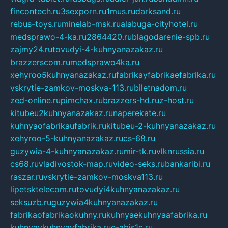
fincontech.ru
3sexporn.ru
1mus.ru
darksand.ru
rebus-toys.ru
minelab-msk.ru
alabuga-cityhotel.ru
medsprawo-4-ka.ru
2864420.ru
blagodarenie-spb.ru
zajmy24.ru
tovudyi-4-kuhnyanazakaz.ru
brazzerscom.ru
medsprawo4ka.ru
xehyroo5kuhnyanazakaz.ru
fabrikayfabrikaefabrika.ru
vskrytie-zamkov-moskva-113.ru
biletnadom.ru
zed-online.ru
pimchax.ru
brazzers-hd.ru
z-host.ru
kitubeu2kuhnyanazakaz.ru
naperekate.ru
kuhnyaofabrikaufabrik.ru
kitubeu-2-kuhnyanazakaz.ru
xehyroo-5-kuhnyanazakaz.ru
cs-68.ru
guzywia-4-kuhnyanazakaz.ru
mir-tk.ru
vlknrussia.ru
cs68.ru
vladivostok-map.ru
video-seks.ru
bankaribi.ru
raszar.ru
vskrytie-zamkov-moskva113.ru
lipetsktelecom.ru
tovudyi4kuhnyanazakaz.ru
seksuzb.ru
guzywia4kuhnyanazakaz.ru
fabrikaofabrikaokuhny.ru
kuhnyaekuhnyaafabrika.ru
kuhnyaykuhnyayfabrika.ru
e-abis1c.ru