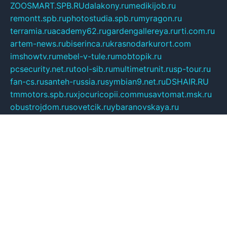
ZOOSMART.SPB.RU
dalakony.ru
medikijob.ru
remontt.spb.ru
photostudia.spb.ru
myragon.ru
terramia.ru
academy62.ru
gardengallereya.ru
rti.com.ru
artem-news.ru
biserinca.ru
krasnodarkurort.com
imshowtv.ru
mebel-v-tule.ru
mobtopik.ru
pcsecurity.net.ru
tool-sib.ru
multimetrunit.ru
sp-tour.ru
fan-cs.ru
santeh-russia.ru
symbian9.net.ru
DSHAIR.RU
tmmotors.spb.ru
xjocuricopii.com
musavtomat.msk.ru
obustrojdom.ru
sovetcik.ru
ybaranovskaya.ru
ppknews.ru
cult-alshei.ru
JAPANRUSSIA.RU
proekciyamebel.ru
imper-finans.ru
rim.org.ru
glamourai.ru
brassminus.ru
zabor-pro.ru
ftn.pp.ru
dorogoe58.ru
laimengpacker.ru
kuzova-zapchasti.ru
sageerp.ru
taxodrom.ru
dsrazvitie.ru
hardcity.net.ru
ratinghomegames.ru
topservice25.ru
gubernyan.ru
gtglasslined.ru
ii4.ru
tssport.spb.ru
andorra24.com
blackwallstreet.ru
oboimos.ru
optim-doors.com.ru
ikuch.ru
nycr.org.ru
npa21.ru
vremya-ch.spb.ru