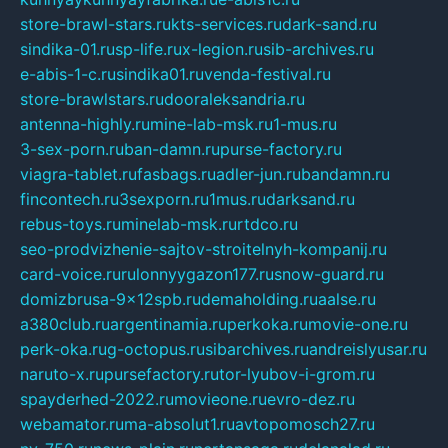
store-brawl-stars.ru
kts-services.ru
dark-sand.ru
sindika-01.ru
sp-life.ru
x-legion.ru
sib-archives.ru
e-abis-1-c.ru
sindika01.ru
venda-festival.ru
store-brawlstars.ru
dooraleksandria.ru
antenna-highly.ru
mine-lab-msk.ru
1-mus.ru
3-sex-porn.ru
ban-damn.ru
purse-factory.ru
viagra-tablet.ru
fasbags.ru
adler-jun.ru
bandamn.ru
fincontech.ru
3sexporn.ru
1mus.ru
darksand.ru
rebus-toys.ru
minelab-msk.ru
rtdco.ru
seo-prodvizhenie-sajtov-stroitelnyh-kompanij.ru
card-voice.ru
rulonnyygazon177.ru
snow-guard.ru
domizbrusa-9x12spb.ru
demaholding.ru
aalse.ru
a380club.ru
argentinamia.ru
perkoka.ru
movie-one.ru
perk-oka.ru
g-octopus.ru
sibarchives.ru
andreislyusar.ru
naruto-x.ru
pursefactory.ru
tor-lyubov-i-grom.ru
spayderhed-2022.ru
movieone.ru
evro-dez.ru
webamator.ru
ma-absolut1.ru
avtopomosch27.ru