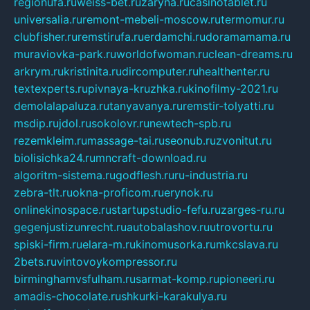
regionufa.ru
weiss-bet.ru
zaryna.ru
casinotablet.ru
universalia.ru
remont-mebeli-moscow.ru
termomur.ru
clubfisher.ru
remstirufa.ru
erdamchi.ru
doramamama.ru
muraviovka-park.ru
worldofwoman.ru
clean-dreams.ru
arkrym.ru
kristinita.ru
dircomputer.ru
healthenter.ru
textexperts.ru
pivnaya-kruzhka.ru
kinofilmy-2021.ru
demolalapaluza.ru
tanyavanya.ru
remstir-tolyatti.ru
msdip.ru
jdol.ru
sokolovr.ru
newtech-spb.ru
rezemkleim.ru
massage-tai.ru
seonub.ru
zvonitut.ru
biolisichka24.ru
mncraft-download.ru
algoritm-sistema.ru
godflesh.ru
ru-industria.ru
zebra-tlt.ru
okna-proficom.ru
erynok.ru
onlinekinospace.ru
startupstudio-fefu.ru
zarges-ru.ru
gegenjustizunrecht.ru
autobalashov.ru
utrovortu.ru
spiski-firm.ru
elara-m.ru
kinomusorka.ru
mkcslava.ru
2bets.ru
vintovoykompressor.ru
birminghamvsfulham.ru
sarmat-komp.ru
pioneeri.ru
amadis-chocolate.ru
shkurki-karakulya.ru