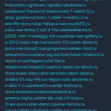
firehunters.ru
gribowo.ru
gnalis.ru
bulkitula.ru
hometown-france.ru
1-xbeticricetc-1-xbetti-5.ru
shop-garena.ru
cricetc-1-xbetr-1-xbetcc-2.ru
one-life-story.ru
top-halyava.ru
accounts112.ru
poka-vse-doma-2.ru
3-d-file.ru
hahahaharms.ru
g2012.ru
tst-1.ru
shaggy-cat.ru
opsmgr.ru
ev-gallery.ru
g-2012.ru
ops-mgr.ru
accounts-112.ru
csm-demo.ru
poka-vse-doma2.ru
airgungames.ru
allseo-host.ru
tehosmotre.ru
varieta-yug.ru
cricetc1xbetr1xbetcc2.ru
raytor-d.ru
atillagunn.ru
3d-file.ru
1xbeticricetc1xbetti5.ru
uafoot-statti.ru
e-abis1c.ru
store-brawl-stars.ru
kts-services.ru
dark-sand.ru
sindika-01.ru
sp-life.ru
x-legion.ru
sib-archives.ru
e-abis-1-c.ru
sindika01.ru
venda-festival.ru
store-brawlstars.ru
dooraleksandria.ru
antenna-highly.ru
mine-lab-msk.ru
1-mus.ru
3-sex-porn.ru
ban-damn.ru
purse-factory.ru
viagra-tablet.ru
fasbags.ru
adler-jun.ru
bandamn.ru