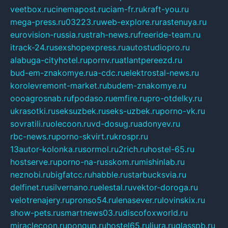
veetbox.ru
cinemapost.ru
ciam-fr.ru
kraft-you.ru
mega-press.ru
03223.ru
web-explore.ru
rastenuya.ru
eurovision-russia.ru
strah-news.ru
freeride-team.ru
itrack-24.ru
sexshopexpress.ru
autostudiopro.ru
alabuga-cityhotel.ru
pornv.ru
atlantpereezd.ru
bud-em-znakomye.ru
a-cdc.ru
elektrostal-news.ru
korolevremont-market.ru
budem-znakomye.ru
oooagrosnab.ru
fpodaso.ru
emfire.ru
pro-otdelky.ru
ukrasotki.ru
seksuzbek.ru
seks-uzbek.ru
porno-vk.ru
sovratili.ru
olecoon.ru
vd-dosug.ru
adonyev.ru
rbc-news.ru
porno-skvirt.ru
krospr.ru
13autor-kolonka.ru
sormol.ru
2rich.ru
hostel-65.ru
hostserve.ru
porno-na-russkom.ru
mishinlab.ru
neznobi.ru
bigfatcc.ru
habble.ru
starbucksvia.ru
delfinet.ru
silvernano.ru
elestal.ru
vektor-doroga.ru
velotrenajery.ru
pronso54.ru
lenasever.ru
lovinskix.ru
show-pets.ru
smartnews03.ru
discofoxworld.ru
miraclecoon.ru
pongup.ru
hostel65.ru
liura.ru
glasspb.ru