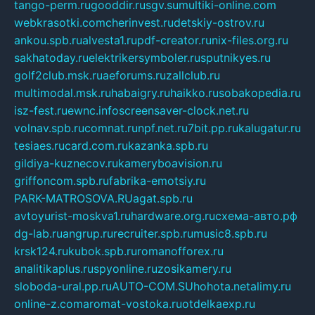
tango-perm.ru
gooddir.ru
sgv.su
multiki-online.com
webkrasotki.com
cherinvest.ru
detskiy-ostrov.ru
ankou.spb.ru
alvesta1.ru
pdf-creator.ru
nix-files.org.ru
sakhatoday.ru
elektrikersymboler.ru
sputnikyes.ru
golf2club.msk.ru
aeforums.ru
zallclub.ru
multimodal.msk.ru
habaigry.ru
haikko.ru
sobakopedia.ru
isz-fest.ru
ewnc.info
screensaver-clock.net.ru
volnav.spb.ru
comnat.ru
npf.net.ru
7bit.pp.ru
kalugatur.ru
tesiaes.ru
card.com.ru
kazanka.spb.ru
gildiya-kuznecov.ru
kameryboavision.ru
griffoncom.spb.ru
fabrika-emotsiy.ru
PARK-MATROSOVA.RU
agat.spb.ru
avtoyurist-moskva1.ru
hardware.org.ru
схема-авто.рф
dg-lab.ru
angrup.ru
recruiter.spb.ru
music8.spb.ru
krsk124.ru
kubok.spb.ru
romanofforex.ru
analitikaplus.ru
spyonline.ru
zosikamery.ru
sloboda-ural.pp.ru
AUTO-COM.SU
hohota.net
alimy.ru
online-z.com
aromat-vostoka.ru
otdelkaexp.ru