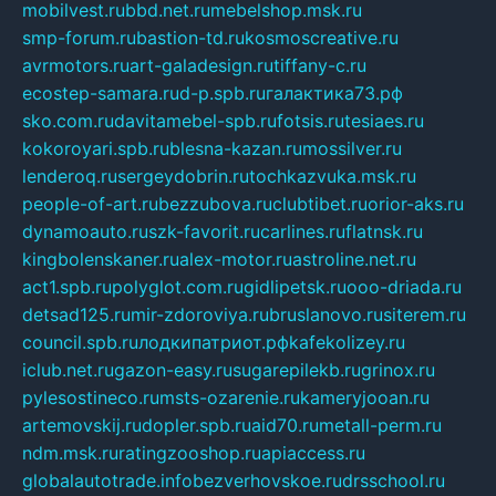
mobilvest.ru
bbd.net.ru
mebelshop.msk.ru
smp-forum.ru
bastion-td.ru
kosmoscreative.ru
avrmotors.ru
art-galadesign.ru
tiffany-c.ru
ecostep-samara.ru
d-p.spb.ru
галактика73.рф
sko.com.ru
davitamebel-spb.ru
fotsis.ru
tesiaes.ru
kokoroyari.spb.ru
blesna-kazan.ru
mossilver.ru
lenderoq.ru
sergeydobrin.ru
tochkazvuka.msk.ru
people-of-art.ru
bezzubova.ru
clubtibet.ru
orior-aks.ru
dynamoauto.ru
szk-favorit.ru
carlines.ru
flatnsk.ru
kingbolenskaner.ru
alex-motor.ru
astroline.net.ru
act1.spb.ru
polyglot.com.ru
gidlipetsk.ru
ooo-driada.ru
detsad125.ru
mir-zdoroviya.ru
bruslanovo.ru
siterem.ru
council.spb.ru
лодкипатриот.рф
kafekolizey.ru
iclub.net.ru
gazon-easy.ru
sugarepilekb.ru
grinox.ru
pylesostineco.ru
msts-ozarenie.ru
kameryjooan.ru
artemovskij.ru
dopler.spb.ru
aid70.ru
metall-perm.ru
ndm.msk.ru
ratingzooshop.ru
apiaccess.ru
globalautotrade.info
bezverhovskoe.ru
drsschool.ru