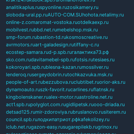
analitikaplus.ru
spyonline.ru
zosikamery.ru
sloboda-ural.pp.ru
AUTO-COM.SU
hohota.net
alimy.ru
online-z.com
aromat-vostoka.ru
otdelkaexp.ru
mobilvest.ru
bbd.net.ru
mebelshop.msk.ru
smp-forum.ru
bastion-td.ru
kosmoscreative.ru
avrmotors.ru
art-galadesign.ru
tiffany-c.ru
ecostep-samara.ru
d-p.spb.ru
галактика73.рф
sko.com.ru
davitamebel-spb.ru
fotsis.ru
tesiaes.ru
kokoroyari.spb.ru
blesna-kazan.ru
mossilver.ru
lenderoq.ru
sergeydobrin.ru
tochkazvuka.msk.ru
people-of-art.ru
bezzubova.ru
clubtibet.ru
orior-aks.ru
dynamoauto.ru
szk-favorit.ru
carlines.ru
flatnsk.ru
kingbolenskaner.ru
alex-motor.ru
astroline.net.ru
act1.spb.ru
polyglot.com.ru
gidlipetsk.ru
ooo-driada.ru
detsad125.ru
mir-zdoroviya.ru
bruslanovo.ru
siterem.ru
council.spb.ru
лодкипатриот.рф
kafekolizey.ru
iclub.net.ru
gazon-easy.ru
sugarepilekb.ru
grinox.ru