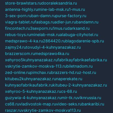
store-brawlstars.ru
dooraleksandria.ru
antenna-highly.ru
mine-lab-msk.ru
1-mus.ru
3-sex-porn.ru
ban-damn.ru
purse-factory.ru
viagra-tablet.ru
fasbags.ru
adler-jun.ru
bandamn.ru
fincontech.ru
3sexporn.ru
1mus.ru
darksand.ru
rebus-toys.ru
minelab-msk.ru
alabuga-cityhotel.ru
medsprawo-4-ka.ru
2864420.ru
blagodarenie-spb.ru
zajmy24.ru
tovudyi-4-kuhnyanazakaz.ru
brazzerscom.ru
medsprawo4ka.ru
xehyroo5kuhnyanazakaz.ru
fabrikayfabrikaefabrika.ru
vskrytie-zamkov-moskva-113.ru
biletnadom.ru
zed-online.ru
pimchax.ru
brazzers-hd.ru
z-host.ru
kitubeu2kuhnyanazakaz.ru
naperekate.ru
kuhnyaofabrikaufabrik.ru
kitubeu-2-kuhnyanazakaz.ru
xehyroo-5-kuhnyanazakaz.ru
cs-68.ru
guzywia-4-kuhnyanazakaz.ru
mir-tk.ru
vlknrussia.ru
cs68.ru
vladivostok-map.ru
video-seks.ru
bankaribi.ru
raszar.ru
vskrytie-zamkov-moskva113.ru