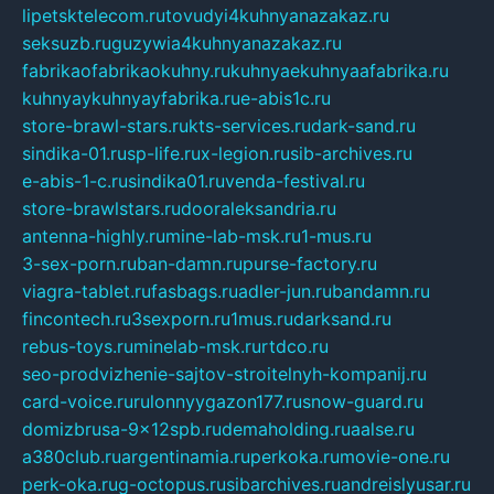
lipetsktelecom.ru
tovudyi4kuhnyanazakaz.ru
seksuzb.ru
guzywia4kuhnyanazakaz.ru
fabrikaofabrikaokuhny.ru
kuhnyaekuhnyaafabrika.ru
kuhnyaykuhnyayfabrika.ru
e-abis1c.ru
store-brawl-stars.ru
kts-services.ru
dark-sand.ru
sindika-01.ru
sp-life.ru
x-legion.ru
sib-archives.ru
e-abis-1-c.ru
sindika01.ru
venda-festival.ru
store-brawlstars.ru
dooraleksandria.ru
antenna-highly.ru
mine-lab-msk.ru
1-mus.ru
3-sex-porn.ru
ban-damn.ru
purse-factory.ru
viagra-tablet.ru
fasbags.ru
adler-jun.ru
bandamn.ru
fincontech.ru
3sexporn.ru
1mus.ru
darksand.ru
rebus-toys.ru
minelab-msk.ru
rtdco.ru
seo-prodvizhenie-sajtov-stroitelnyh-kompanij.ru
card-voice.ru
rulonnyygazon177.ru
snow-guard.ru
domizbrusa-9x12spb.ru
demaholding.ru
aalse.ru
a380club.ru
argentinamia.ru
perkoka.ru
movie-one.ru
perk-oka.ru
g-octopus.ru
sibarchives.ru
andreislyusar.ru