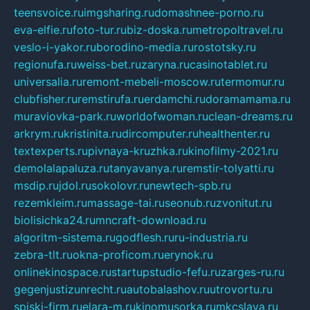
teensvoice.ru
imgsharing.ru
domashnee-porno.ru
eva-elfie.ru
foto-tur.ru
biz-doska.ru
metropoltravel.ru
veslo-i-yakor.ru
borodino-media.ru
rostotsky.ru
regionufa.ru
weiss-bet.ru
zaryna.ru
casinotablet.ru
universalia.ru
remont-mebeli-moscow.ru
termomur.ru
clubfisher.ru
remstirufa.ru
erdamchi.ru
doramamama.ru
muraviovka-park.ru
worldofwoman.ru
clean-dreams.ru
arkrym.ru
kristinita.ru
dircomputer.ru
healthenter.ru
textexperts.ru
pivnaya-kruzhka.ru
kinofilmy-2021.ru
demolalapaluza.ru
tanyavanya.ru
remstir-tolyatti.ru
msdip.ru
jdol.ru
sokolovr.ru
newtech-spb.ru
rezemkleim.ru
massage-tai.ru
seonub.ru
zvonitut.ru
biolisichka24.ru
mncraft-download.ru
algoritm-sistema.ru
godflesh.ru
ru-industria.ru
zebra-tlt.ru
okna-proficom.ru
erynok.ru
onlinekinospace.ru
startupstudio-fefu.ru
zarges-ru.ru
gegenjustizunrecht.ru
autobalashov.ru
utrovortu.ru
spiski-firm.ru
elara-m.ru
kinomusorka.ru
mkcslava.ru