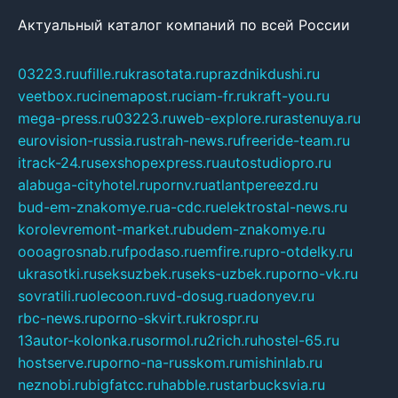
Актуальный каталог компаний по всей России
03223.ru
ufille.ru
krasotata.ru
prazdnikdushi.ru
veetbox.ru
cinemapost.ru
ciam-fr.ru
kraft-you.ru
mega-press.ru
03223.ru
web-explore.ru
rastenuya.ru
eurovision-russia.ru
strah-news.ru
freeride-team.ru
itrack-24.ru
sexshopexpress.ru
autostudiopro.ru
alabuga-cityhotel.ru
pornv.ru
atlantpereezd.ru
bud-em-znakomye.ru
a-cdc.ru
elektrostal-news.ru
korolevremont-market.ru
budem-znakomye.ru
oooagrosnab.ru
fpodaso.ru
emfire.ru
pro-otdelky.ru
ukrasotki.ru
seksuzbek.ru
seks-uzbek.ru
porno-vk.ru
sovratili.ru
olecoon.ru
vd-dosug.ru
adonyev.ru
rbc-news.ru
porno-skvirt.ru
krospr.ru
13autor-kolonka.ru
sormol.ru
2rich.ru
hostel-65.ru
hostserve.ru
porno-na-russkom.ru
mishinlab.ru
neznobi.ru
bigfatcc.ru
habble.ru
starbucksvia.ru