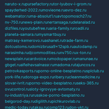
naruto-x.ru
pursefactory.ru
tor-lyubov-i-grom.ru
spayderhed-2022.ru
movieone.ru
evro-dez.ru
webamator.ru
ma-absolut1.ru
avtopomosch27.ru
nv-750.ru
news-plain.ru
nertansaga.ru
delanalad.ru
dizfiles.ru
youtubefree.ru
aria-family.ru
roadli.ru
planeta-samara.ru
mysmartbuy.ru
matrasy-kemerovo.ru
ashanet.ru
trade-farm.ru
dotcustoms.ru
domizbrusa9x12spb.ru
autodamp.ru
narasimha.ru
djcommodities.ru
nv750.ru
x-ton.ru
newsplain.ru
cardvoice.ru
modopaper.ru
manunae.ru
gbget.ru
alfeihavsalnassr.ru
madoma.ru
tajuncos.ru
petrovkasports.ru
porno-online-besplatno.ru
splclub.ru
york-life.ru
doroga-expo.ru
ribery.ru
cleanmedicine.ru
slovar-ivrit.ru
porno-video-besplatno.ru
seks-365.ru
ovucontrol.ru
sloty-igrovyye-avtomaty.ru
ru-industriya.ru
russkoe-porno-besplatno.ru
belgorod-day.ru
digilith.ru
pichkurovlab.ru
medic-today.ru
taksu.ru
comp123.ru
don-ykt.ru