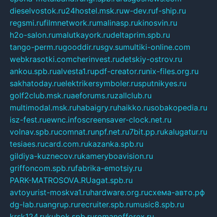
dieselvostok.ru
24hostel.msk.ru
w-dev.ru
f-ship.ru
regsmi.ru
filmnetwork.ru
malinasp.ru
kinosvin.ru
h2o-salon.ru
malutkayork.ru
deltaprim.spb.ru
tango-perm.ru
gooddir.ru
sgv.su
multiki-online.com
webkrasotki.com
cherinvest.ru
detskiy-ostrov.ru
ankou.spb.ru
alvesta1.ru
pdf-creator.ru
nix-files.org.ru
sakhatoday.ru
elektrikersymboler.ru
sputnikyes.ru
golf2club.msk.ru
aeforums.ru
zallclub.ru
multimodal.msk.ru
habaigry.ru
haikko.ru
sobakopedia.ru
isz-fest.ru
ewnc.info
screensaver-clock.net.ru
volnav.spb.ru
comnat.ru
npf.net.ru
7bit.pp.ru
kalugatur.ru
tesiaes.ru
card.com.ru
kazanka.spb.ru
gildiya-kuznecov.ru
kameryboavision.ru
griffoncom.spb.ru
fabrika-emotsiy.ru
PARK-MATROSOVA.RU
agat.spb.ru
avtoyurist-moskva1.ru
hardware.org.ru
схема-авто.рф
dg-lab.ru
angrup.ru
recruiter.spb.ru
music8.spb.ru
krsk124.ru
kubok.spb.ru
romanofforex.ru