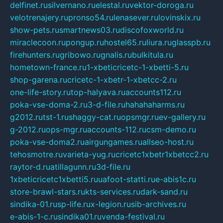
delfinet.ru
silvernano.ru
elestal.ru
vektor-doroga.ru
velotrenajery.ru
pronso54.ru
lenasever.ru
lovinskix.ru
show-pets.ru
smartnews03.ru
discofoxworld.ru
miraclecoon.ru
pongup.ru
hostel65.ru
liura.ru
glasspb.ru
firehunters.ru
gribowo.ru
gnalis.ru
bulkitula.ru
hometown-france.ru
1-xbeticricetc-1-xbetti-5.ru
shop-garena.ru
cricetc-1-xbetr-1-xbetcc-2.ru
one-life-story.ru
top-halyava.ru
accounts112.ru
poka-vse-doma-2.ru
3-d-file.ru
hahahaharms.ru
g2012.ru
tst-1.ru
shaggy-cat.ru
opsmgr.ru
ev-gallery.ru
g-2012.ru
ops-mgr.ru
accounts-112.ru
csm-demo.ru
poka-vse-doma2.ru
airgungames.ru
allseo-host.ru
tehosmotre.ru
varieta-yug.ru
cricetc1xbetr1xbetcc2.ru
raytor-d.ru
atillagunn.ru
3d-file.ru
1xbeticricetc1xbetti5.ru
uafoot-statti.ru
e-abis1c.ru
store-brawl-stars.ru
kts-services.ru
dark-sand.ru
sindika-01.ru
sp-life.ru
x-legion.ru
sib-archives.ru
e-abis-1-c.ru
sindika01.ru
venda-festival.ru