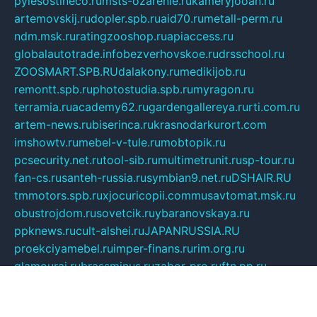
pylesostineco.ru
msts-ozarenie.ru
kameryjooan.ru
artemovskij.ru
dopler.spb.ru
aid70.ru
metall-perm.ru
ndm.msk.ru
ratingzooshop.ru
apiaccess.ru
globalautotrade.info
bezverhovskoe.ru
drsschool.ru
ZOOSMART.SPB.RU
dalakony.ru
medikijob.ru
remontt.spb.ru
photostudia.spb.ru
myragon.ru
terramia.ru
academy62.ru
gardengallereya.ru
rti.com.ru
artem-news.ru
biserinca.ru
krasnodarkurort.com
imshowtv.ru
mebel-v-tule.ru
mobtopik.ru
pcsecurity.net.ru
tool-sib.ru
multimetrunit.ru
sp-tour.ru
fan-cs.ru
santeh-russia.ru
symbian9.net.ru
DSHAIR.RU
tmmotors.spb.ru
xjocuricopii.com
musavtomat.msk.ru
obustrojdom.ru
sovetcik.ru
ybaranovskaya.ru
ppknews.ru
cult-alshei.ru
JAPANRUSSIA.RU
proekciyamebel.ru
imper-finans.ru
rim.org.ru
glamourai.ru
brassminus.ru
zabor-pro.ru
ftn.pp.ru
dorogoe58.ru
laimengpacker.ru
kuzova-zapchasti.ru
sageerp.ru
taxodrom.ru
dsrazvitie.ru
hardcity.net.ru