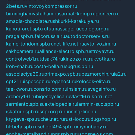
2bets.ru
vintovoykompressor.ru
birminghamvsfulham.ru
sarmat-komp.ru
pioneeri.ru
amadis-chocolate.ru
shkurki-karakulya.ru
kanotiforet.spb.ru
tutmassage.ru
ecolog.org.ru
praga.spb.ru
falcorussia.ru
autodoctorservis.ru
kamertondom.spb.ru
net-life.net.ru
avto-vozim.ru
sakhcamera.ru
alliance-electro.spb.ru
stroyavt.ru
controlweb1.ru
tdsak74.ru
kinzozo-ru.ru
kvotka.ru
iron-snab.ru
costa-bella.ru
eugrus.pp.ru
associaciya39.ru
primexpo.spb.ru
bezmorchin.ru
ia2.ru
cpt21.ru
ispecspb.ru
regahost.ru
kolosok-elita.ru
tae-kwon.ru
consrio.com.ru
insiam.ru
avegainfo.ru
archery161.ru
bigencyclica.ru
vlast16.ru
korru.net
sarmiento.spb.su
extelopedia.ru
lammin-suo.spb.ru
iskatour.spb.ru
snpi.org.ru
running-line.ru
krygeva-spa.ru
chel.net.ru
rust-loco.ru
dugshop.ru
hl-beta.spb.ru
school494.spb.ru
mymubaby.ru
epoha-metalband.ru
ngr.spb.ru
rusgosnews.com