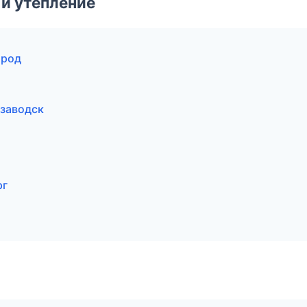
и утепление
ород
озаводск
рг