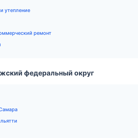
и утепление
оммерческий ремонт
и
лжский федеральный округ
Самара
льятти