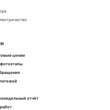
ора
электричество
ми
птовым ценам
 фотоэтапы
обращения
платежей
женедельный отчёт
 работ