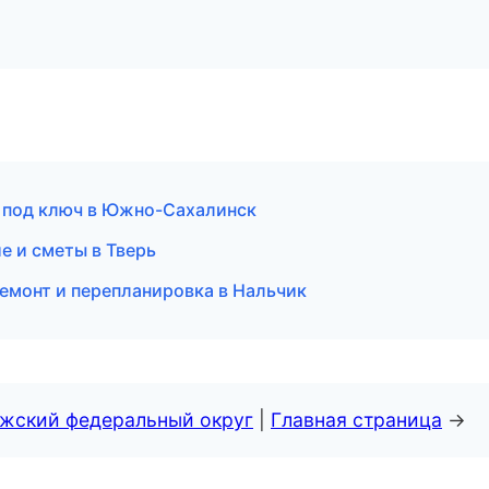
 под ключ в Южно-Сахалинск
 и сметы в Тверь
монт и перепланировка в Нальчик
лжский федеральный округ
|
Главная страница
→