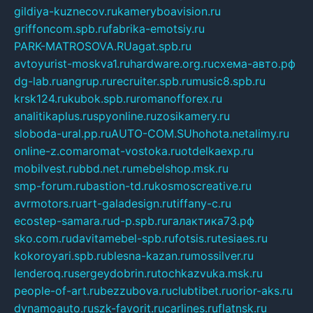
gildiya-kuznecov.ru
kameryboavision.ru
griffoncom.spb.ru
fabrika-emotsiy.ru
PARK-MATROSOVA.RU
agat.spb.ru
avtoyurist-moskva1.ru
hardware.org.ru
схема-авто.рф
dg-lab.ru
angrup.ru
recruiter.spb.ru
music8.spb.ru
krsk124.ru
kubok.spb.ru
romanofforex.ru
analitikaplus.ru
spyonline.ru
zosikamery.ru
sloboda-ural.pp.ru
AUTO-COM.SU
hohota.net
alimy.ru
online-z.com
aromat-vostoka.ru
otdelkaexp.ru
mobilvest.ru
bbd.net.ru
mebelshop.msk.ru
smp-forum.ru
bastion-td.ru
kosmoscreative.ru
avrmotors.ru
art-galadesign.ru
tiffany-c.ru
ecostep-samara.ru
d-p.spb.ru
галактика73.рф
sko.com.ru
davitamebel-spb.ru
fotsis.ru
tesiaes.ru
kokoroyari.spb.ru
blesna-kazan.ru
mossilver.ru
lenderoq.ru
sergeydobrin.ru
tochkazvuka.msk.ru
people-of-art.ru
bezzubova.ru
clubtibet.ru
orior-aks.ru
dynamoauto.ru
szk-favorit.ru
carlines.ru
flatnsk.ru