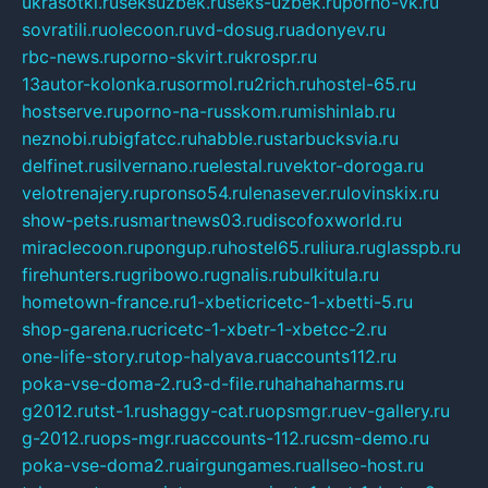
ukrasotki.ru
seksuzbek.ru
seks-uzbek.ru
porno-vk.ru
sovratili.ru
olecoon.ru
vd-dosug.ru
adonyev.ru
rbc-news.ru
porno-skvirt.ru
krospr.ru
13autor-kolonka.ru
sormol.ru
2rich.ru
hostel-65.ru
hostserve.ru
porno-na-russkom.ru
mishinlab.ru
neznobi.ru
bigfatcc.ru
habble.ru
starbucksvia.ru
delfinet.ru
silvernano.ru
elestal.ru
vektor-doroga.ru
velotrenajery.ru
pronso54.ru
lenasever.ru
lovinskix.ru
show-pets.ru
smartnews03.ru
discofoxworld.ru
miraclecoon.ru
pongup.ru
hostel65.ru
liura.ru
glasspb.ru
firehunters.ru
gribowo.ru
gnalis.ru
bulkitula.ru
hometown-france.ru
1-xbeticricetc-1-xbetti-5.ru
shop-garena.ru
cricetc-1-xbetr-1-xbetcc-2.ru
one-life-story.ru
top-halyava.ru
accounts112.ru
poka-vse-doma-2.ru
3-d-file.ru
hahahaharms.ru
g2012.ru
tst-1.ru
shaggy-cat.ru
opsmgr.ru
ev-gallery.ru
g-2012.ru
ops-mgr.ru
accounts-112.ru
csm-demo.ru
poka-vse-doma2.ru
airgungames.ru
allseo-host.ru