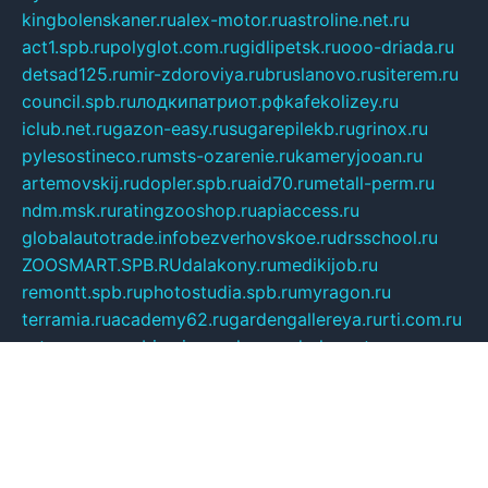
kingbolenskaner.ru
alex-motor.ru
astroline.net.ru
act1.spb.ru
polyglot.com.ru
gidlipetsk.ru
ooo-driada.ru
detsad125.ru
mir-zdoroviya.ru
bruslanovo.ru
siterem.ru
council.spb.ru
лодкипатриот.рф
kafekolizey.ru
iclub.net.ru
gazon-easy.ru
sugarepilekb.ru
grinox.ru
pylesostineco.ru
msts-ozarenie.ru
kameryjooan.ru
artemovskij.ru
dopler.spb.ru
aid70.ru
metall-perm.ru
ndm.msk.ru
ratingzooshop.ru
apiaccess.ru
globalautotrade.info
bezverhovskoe.ru
drsschool.ru
ZOOSMART.SPB.RU
dalakony.ru
medikijob.ru
remontt.spb.ru
photostudia.spb.ru
myragon.ru
terramia.ru
academy62.ru
gardengallereya.ru
rti.com.ru
artem-news.ru
biserinca.ru
krasnodarkurort.com
imshowtv.ru
mebel-v-tule.ru
mobtopik.ru
pcsecurity.net.ru
tool-sib.ru
multimetrunit.ru
sp-tour.ru
fan-cs.ru
santeh-russia.ru
symbian9.net.ru
DSHAIR.RU
tmmotors.spb.ru
xjocuricopii.com
musavtomat.msk.ru
obustrojdom.ru
sovetcik.ru
ybaranovskaya.ru