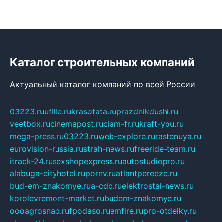
Каталог строительных компаний
Актуальный каталог компаний по всей России
03223.ru
ufille.ru
krasotata.ru
prazdnikdushi.ru
veetbox.ru
cinemapost.ru
ciam-fr.ru
kraft-you.ru
mega-press.ru
03223.ru
web-explore.ru
rastenuya.ru
eurovision-russia.ru
strah-news.ru
freeride-team.ru
itrack-24.ru
sexshopexpress.ru
autostudiopro.ru
alabuga-cityhotel.ru
pornv.ru
atlantpereezd.ru
bud-em-znakomye.ru
a-cdc.ru
elektrostal-news.ru
korolevremont-market.ru
budem-znakomye.ru
oooagrosnab.ru
fpodaso.ru
emfire.ru
pro-otdelky.ru