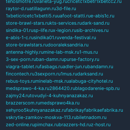
tehosmotre.ru
varieta-yug.ru
cricetc1xbetr1xbetcc2.ru
raytor-d.ru
atillagunn.ru
3d-file.ru
1xbeticricetc1xbetti5.ru
uafoot-statti.ru
e-abis1c.ru
store-brawl-stars.ru
kts-services.ru
dark-sand.ru
sindika-01.ru
sp-life.ru
x-legion.ru
sib-archives.ru
e-abis-1-c.ru
sindika01.ru
venda-festival.ru
store-brawlstars.ru
dooraleksandria.ru
antenna-highly.ru
mine-lab-msk.ru
1-mus.ru
3-sex-porn.ru
ban-damn.ru
purse-factory.ru
viagra-tablet.ru
fasbags.ru
adler-jun.ru
bandamn.ru
fincontech.ru
3sexporn.ru
1mus.ru
darksand.ru
rebus-toys.ru
minelab-msk.ru
alabuga-cityhotel.ru
medsprawo-4-ka.ru
2864420.ru
blagodarenie-spb.ru
zajmy24.ru
tovudyi-4-kuhnyanazakaz.ru
brazzerscom.ru
medsprawo4ka.ru
xehyroo5kuhnyanazakaz.ru
fabrikayfabrikaefabrika.ru
vskrytie-zamkov-moskva-113.ru
biletnadom.ru
zed-online.ru
pimchax.ru
brazzers-hd.ru
z-host.ru