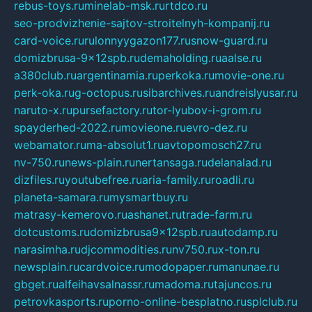
rebus-toys.ru
minelab-msk.ru
rtdco.ru
seo-prodvizhenie-sajtov-stroitelnyh-kompanij.ru
card-voice.ru
rulonnyygazon177.ru
snow-guard.ru
domizbrusa-9x12spb.ru
demaholding.ru
aalse.ru
a380club.ru
argentinamia.ru
perkoka.ru
movie-one.ru
perk-oka.ru
g-octopus.ru
sibarchives.ru
andreislyusar.ru
naruto-x.ru
pursefactory.ru
tor-lyubov-i-grom.ru
spayderhed-2022.ru
movieone.ru
evro-dez.ru
webamator.ru
ma-absolut1.ru
avtopomosch27.ru
nv-750.ru
news-plain.ru
nertansaga.ru
delanalad.ru
dizfiles.ru
youtubefree.ru
aria-family.ru
roadli.ru
planeta-samara.ru
mysmartbuy.ru
matrasy-kemerovo.ru
ashanet.ru
trade-farm.ru
dotcustoms.ru
domizbrusa9x12spb.ru
autodamp.ru
narasimha.ru
djcommodities.ru
nv750.ru
x-ton.ru
newsplain.ru
cardvoice.ru
modopaper.ru
manunae.ru
gbget.ru
alfeihavsalnassr.ru
madoma.ru
tajuncos.ru
petrovkasports.ru
porno-online-besplatno.ru
splclub.ru