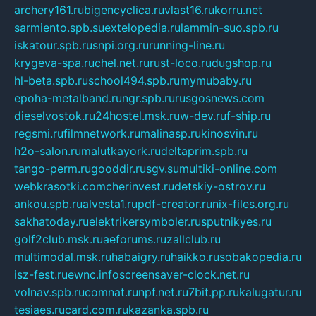
archery161.ru
bigencyclica.ru
vlast16.ru
korru.net
sarmiento.spb.su
extelopedia.ru
lammin-suo.spb.ru
iskatour.spb.ru
snpi.org.ru
running-line.ru
krygeva-spa.ru
chel.net.ru
rust-loco.ru
dugshop.ru
hl-beta.spb.ru
school494.spb.ru
mymubaby.ru
epoha-metalband.ru
ngr.spb.ru
rusgosnews.com
dieselvostok.ru
24hostel.msk.ru
w-dev.ru
f-ship.ru
regsmi.ru
filmnetwork.ru
malinasp.ru
kinosvin.ru
h2o-salon.ru
malutkayork.ru
deltaprim.spb.ru
tango-perm.ru
gooddir.ru
sgv.su
multiki-online.com
webkrasotki.com
cherinvest.ru
detskiy-ostrov.ru
ankou.spb.ru
alvesta1.ru
pdf-creator.ru
nix-files.org.ru
sakhatoday.ru
elektrikersymboler.ru
sputnikyes.ru
golf2club.msk.ru
aeforums.ru
zallclub.ru
multimodal.msk.ru
habaigry.ru
haikko.ru
sobakopedia.ru
isz-fest.ru
ewnc.info
screensaver-clock.net.ru
volnav.spb.ru
comnat.ru
npf.net.ru
7bit.pp.ru
kalugatur.ru
tesiaes.ru
card.com.ru
kazanka.spb.ru