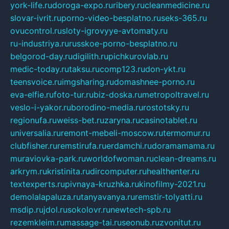
york-life.ru
doroga-expo.ru
ribery.ru
cleanmedicine.ru
slovar-ivrit.ru
porno-video-besplatno.ru
seks-365.ru
ovucontrol.ru
sloty-igrovyye-avtomaty.ru
ru-industriya.ru
russkoe-porno-besplatno.ru
belgorod-day.ru
digilith.ru
pichkurovlab.ru
medic-today.ru
taksu.ru
comp123.ru
don-ykt.ru
teensvoice.ru
imgsharing.ru
domashnee-porno.ru
eva-elfie.ru
foto-tur.ru
biz-doska.ru
metropoltravel.ru
veslo-i-yakor.ru
borodino-media.ru
rostotsky.ru
regionufa.ru
weiss-bet.ru
zaryna.ru
casinotablet.ru
universalia.ru
remont-mebeli-moscow.ru
termomur.ru
clubfisher.ru
remstirufa.ru
erdamchi.ru
doramamama.ru
muraviovka-park.ru
worldofwoman.ru
clean-dreams.ru
arkrym.ru
kristinita.ru
dircomputer.ru
healthenter.ru
textexperts.ru
pivnaya-kruzhka.ru
kinofilmy-2021.ru
demolalapaluza.ru
tanyavanya.ru
remstir-tolyatti.ru
msdip.ru
jdol.ru
sokolovr.ru
newtech-spb.ru
rezemkleim.ru
massage-tai.ru
seonub.ru
zvonitut.ru