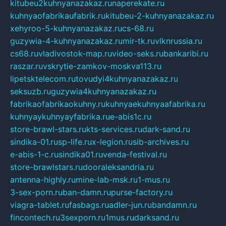
kitubeu2kuhnyanazakaz.ru
naperekate.ru
kuhnyaofabrikaufabrik.ru
kitubeu-2-kuhnyanazakaz.ru
xehyroo-5-kuhnyanazakaz.ru
cs-68.ru
guzywia-4-kuhnyanazakaz.ru
mir-tk.ru
vlknrussia.ru
cs68.ru
vladivostok-map.ru
video-seks.ru
bankaribi.ru
raszar.ru
vskrytie-zamkov-moskva113.ru
lipetsktelecom.ru
tovudyi4kuhnyanazakaz.ru
seksuzb.ru
guzywia4kuhnyanazakaz.ru
fabrikaofabrikaokuhny.ru
kuhnyaekuhnyaafabrika.ru
kuhnyaykuhnyayfabrika.ru
e-abis1c.ru
store-brawl-stars.ru
kts-services.ru
dark-sand.ru
sindika-01.ru
sp-life.ru
x-legion.ru
sib-archives.ru
e-abis-1-c.ru
sindika01.ru
venda-festival.ru
store-brawlstars.ru
dooraleksandria.ru
antenna-highly.ru
mine-lab-msk.ru
1-mus.ru
3-sex-porn.ru
ban-damn.ru
purse-factory.ru
viagra-tablet.ru
fasbags.ru
adler-jun.ru
bandamn.ru
fincontech.ru
3sexporn.ru
1mus.ru
darksand.ru