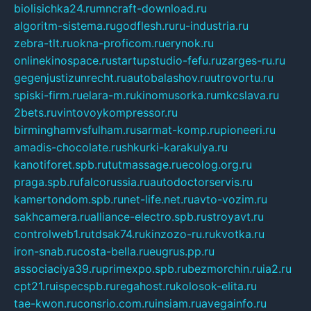
biolisichka24.ru
mncraft-download.ru
algoritm-sistema.ru
godflesh.ru
ru-industria.ru
zebra-tlt.ru
okna-proficom.ru
erynok.ru
onlinekinospace.ru
startupstudio-fefu.ru
zarges-ru.ru
gegenjustizunrecht.ru
autobalashov.ru
utrovortu.ru
spiski-firm.ru
elara-m.ru
kinomusorka.ru
mkcslava.ru
2bets.ru
vintovoykompressor.ru
birminghamvsfulham.ru
sarmat-komp.ru
pioneeri.ru
amadis-chocolate.ru
shkurki-karakulya.ru
kanotiforet.spb.ru
tutmassage.ru
ecolog.org.ru
praga.spb.ru
falcorussia.ru
autodoctorservis.ru
kamertondom.spb.ru
net-life.net.ru
avto-vozim.ru
sakhcamera.ru
alliance-electro.spb.ru
stroyavt.ru
controlweb1.ru
tdsak74.ru
kinzozo-ru.ru
kvotka.ru
iron-snab.ru
costa-bella.ru
eugrus.pp.ru
associaciya39.ru
primexpo.spb.ru
bezmorchin.ru
ia2.ru
cpt21.ru
ispecspb.ru
regahost.ru
kolosok-elita.ru
tae-kwon.ru
consrio.com.ru
insiam.ru
avegainfo.ru