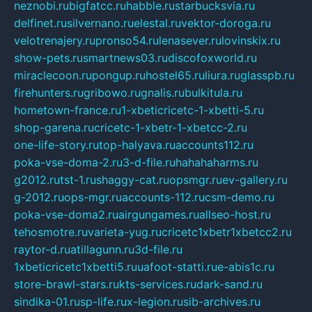
neznobi.ru
bigfatcc.ru
habble.ru
starbucksvia.ru
delfinet.ru
silvernano.ru
elestal.ru
vektor-doroga.ru
velotrenajery.ru
pronso54.ru
lenasever.ru
lovinskix.ru
show-pets.ru
smartnews03.ru
discofoxworld.ru
miraclecoon.ru
pongup.ru
hostel65.ru
liura.ru
glasspb.ru
firehunters.ru
gribowo.ru
gnalis.ru
bulkitula.ru
hometown-france.ru
1-xbeticricetc-1-xbetti-5.ru
shop-garena.ru
cricetc-1-xbetr-1-xbetcc-2.ru
one-life-story.ru
top-halyava.ru
accounts112.ru
poka-vse-doma-2.ru
3-d-file.ru
hahahaharms.ru
g2012.ru
tst-1.ru
shaggy-cat.ru
opsmgr.ru
ev-gallery.ru
g-2012.ru
ops-mgr.ru
accounts-112.ru
csm-demo.ru
poka-vse-doma2.ru
airgungames.ru
allseo-host.ru
tehosmotre.ru
varieta-yug.ru
cricetc1xbetr1xbetcc2.ru
raytor-d.ru
atillagunn.ru
3d-file.ru
1xbeticricetc1xbetti5.ru
uafoot-statti.ru
e-abis1c.ru
store-brawl-stars.ru
kts-services.ru
dark-sand.ru
sindika-01.ru
sp-life.ru
x-legion.ru
sib-archives.ru