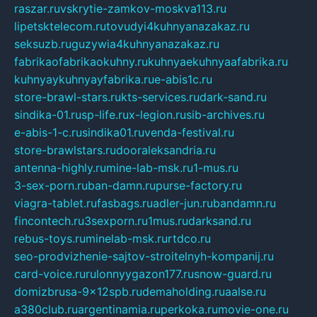
raszar.ru
vskrytie-zamkov-moskva113.ru
lipetsktelecom.ru
tovudyi4kuhnyanazakaz.ru
seksuzb.ru
guzywia4kuhnyanazakaz.ru
fabrikaofabrikaokuhny.ru
kuhnyaekuhnyaafabrika.ru
kuhnyaykuhnyayfabrika.ru
e-abis1c.ru
store-brawl-stars.ru
kts-services.ru
dark-sand.ru
sindika-01.ru
sp-life.ru
x-legion.ru
sib-archives.ru
e-abis-1-c.ru
sindika01.ru
venda-festival.ru
store-brawlstars.ru
dooraleksandria.ru
antenna-highly.ru
mine-lab-msk.ru
1-mus.ru
3-sex-porn.ru
ban-damn.ru
purse-factory.ru
viagra-tablet.ru
fasbags.ru
adler-jun.ru
bandamn.ru
fincontech.ru
3sexporn.ru
1mus.ru
darksand.ru
rebus-toys.ru
minelab-msk.ru
rtdco.ru
seo-prodvizhenie-sajtov-stroitelnyh-kompanij.ru
card-voice.ru
rulonnyygazon177.ru
snow-guard.ru
domizbrusa-9x12spb.ru
demaholding.ru
aalse.ru
a380club.ru
argentinamia.ru
perkoka.ru
movie-one.ru