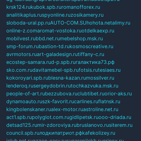
krsk124.ru
kubok.spb.ru
romanofforex.ru
analitikaplus.ru
spyonline.ru
zosikamery.ru
sloboda-ural.pp.ru
AUTO-COM.SU
hohota.net
alimy.ru
online-z.com
aromat-vostoka.ru
otdelkaexp.ru
mobilvest.ru
bbd.net.ru
mebelshop.msk.ru
smp-forum.ru
bastion-td.ru
kosmoscreative.ru
avrmotors.ru
art-galadesign.ru
tiffany-c.ru
ecostep-samara.ru
d-p.spb.ru
галактика73.рф
sko.com.ru
davitamebel-spb.ru
fotsis.ru
tesiaes.ru
kokoroyari.spb.ru
blesna-kazan.ru
mossilver.ru
lenderoq.ru
sergeydobrin.ru
tochkazvuka.msk.ru
people-of-art.ru
bezzubova.ru
clubtibet.ru
orior-aks.ru
dynamoauto.ru
szk-favorit.ru
carlines.ru
flatnsk.ru
kingbolenskaner.ru
alex-motor.ru
astroline.net.ru
act1.spb.ru
polyglot.com.ru
gidlipetsk.ru
ooo-driada.ru
detsad125.ru
mir-zdoroviya.ru
bruslanovo.ru
siterem.ru
council.spb.ru
лодкипатриот.рф
kafekolizey.ru
iclub.net.ru
gazon-easy.ru
sugarepilekb.ru
grinox.ru