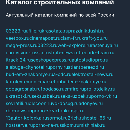
Каталог строительных компаний
Актуальный каталог компаний по всей России
03223.ru
ufille.ru
krasotata.ru
prazdnikdushi.ru
veetbox.ru
cinemapost.ru
ciam-fr.ru
kraft-you.ru
mega-press.ru
03223.ru
web-explore.ru
rastenuya.ru
eurovision-russia.ru
strah-news.ru
freeride-team.ru
itrack-24.ru
sexshopexpress.ru
autostudiopro.ru
alabuga-cityhotel.ru
pornv.ru
atlantpereezd.ru
bud-em-znakomye.ru
a-cdc.ru
elektrostal-news.ru
korolevremont-market.ru
budem-znakomye.ru
oooagrosnab.ru
fpodaso.ru
emfire.ru
pro-otdelky.ru
ukrasotki.ru
seksuzbek.ru
seks-uzbek.ru
porno-vk.ru
sovratili.ru
olecoon.ru
vd-dosug.ru
adonyev.ru
rbc-news.ru
porno-skvirt.ru
krospr.ru
13autor-kolonka.ru
sormol.ru
2rich.ru
hostel-65.ru
hostserve.ru
porno-na-russkom.ru
mishinlab.ru