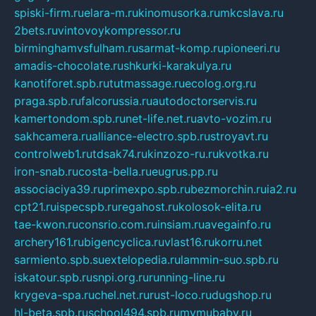
spiski-firm.ru
elara-m.ru
kinomusorka.ru
mkcslava.ru
2bets.ru
vintovoykompressor.ru
birminghamvsfulham.ru
sarmat-komp.ru
pioneeri.ru
amadis-chocolate.ru
shkurki-karakulya.ru
kanotiforet.spb.ru
tutmassage.ru
ecolog.org.ru
praga.spb.ru
falcorussia.ru
autodoctorservis.ru
kamertondom.spb.ru
net-life.net.ru
avto-vozim.ru
sakhcamera.ru
alliance-electro.spb.ru
stroyavt.ru
controlweb1.ru
tdsak74.ru
kinzozo-ru.ru
kvotka.ru
iron-snab.ru
costa-bella.ru
eugrus.pp.ru
associaciya39.ru
primexpo.spb.ru
bezmorchin.ru
ia2.ru
cpt21.ru
ispecspb.ru
regahost.ru
kolosok-elita.ru
tae-kwon.ru
consrio.com.ru
insiam.ru
avegainfo.ru
archery161.ru
bigencyclica.ru
vlast16.ru
korru.net
sarmiento.spb.su
extelopedia.ru
lammin-suo.spb.ru
iskatour.spb.ru
snpi.org.ru
running-line.ru
krygeva-spa.ru
chel.net.ru
rust-loco.ru
dugshop.ru
hl-beta.spb.ru
school494.spb.ru
mymubaby.ru