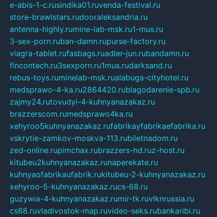
e-abis-1-c.ru
sindika01.ru
venda-festival.ru
store-brawlstars.ru
dooraleksandria.ru
antenna-highly.ru
mine-lab-msk.ru
1-mus.ru
3-sex-porn.ru
ban-damn.ru
purse-factory.ru
viagra-tablet.ru
fasbags.ru
adler-jun.ru
bandamn.ru
fincontech.ru
3sexporn.ru
1mus.ru
darksand.ru
rebus-toys.ru
minelab-msk.ru
alabuga-cityhotel.ru
medsprawo-4-ka.ru
2864420.ru
blagodarenie-spb.ru
zajmy24.ru
tovudyi-4-kuhnyanazakaz.ru
brazzerscom.ru
medsprawo4ka.ru
xehyroo5kuhnyanazakaz.ru
fabrikayfabrikaefabrika.ru
vskrytie-zamkov-moskva-113.ru
biletnadom.ru
zed-online.ru
pimchax.ru
brazzers-hd.ru
z-host.ru
kitubeu2kuhnyanazakaz.ru
naperekate.ru
kuhnyaofabrikaufabrik.ru
kitubeu-2-kuhnyanazakaz.ru
xehyroo-5-kuhnyanazakaz.ru
cs-68.ru
guzywia-4-kuhnyanazakaz.ru
mir-tk.ru
vlknrussia.ru
cs68.ru
vladivostok-map.ru
video-seks.ru
bankaribi.ru