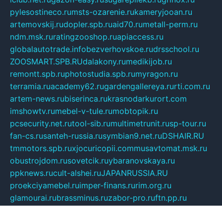
pylesostineco.ru
msts-ozarenie.ru
kameryjooan.ru
artemovskij.ru
dopler.spb.ru
aid70.ru
metall-perm.ru
ndm.msk.ru
ratingzooshop.ru
apiaccess.ru
globalautotrade.info
bezverhovskoe.ru
drsschool.ru
ZOOSMART.SPB.RU
dalakony.ru
medikijob.ru
remontt.spb.ru
photostudia.spb.ru
myragon.ru
terramia.ru
academy62.ru
gardengallereya.ru
rti.com.ru
artem-news.ru
biserinca.ru
krasnodarkurort.com
imshowtv.ru
mebel-v-tule.ru
mobtopik.ru
pcsecurity.net.ru
tool-sib.ru
multimetrunit.ru
sp-tour.ru
fan-cs.ru
santeh-russia.ru
symbian9.net.ru
DSHAIR.RU
tmmotors.spb.ru
xjocuricopii.com
musavtomat.msk.ru
obustrojdom.ru
sovetcik.ru
ybaranovskaya.ru
ppknews.ru
cult-alshei.ru
JAPANRUSSIA.RU
proekciyamebel.ru
imper-finans.ru
rim.org.ru
glamourai.ru
brassminus.ru
zabor-pro.ru
ftn.pp.ru
dorogoe58.ru
laimengpacker.ru
kuzova-zapchasti.ru