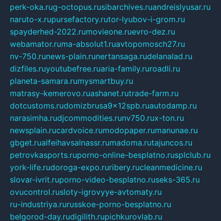
perk-oka.ru
g-octopus.ru
sibarchives.ru
andreislyusar.ru
naruto-x.ru
pursefactory.ru
tor-lyubov-i-grom.ru
spayderhed-2022.ru
movieone.ru
evro-dez.ru
webamator.ru
ma-absolut1.ru
avtopomosch27.ru
nv-750.ru
news-plain.ru
nertansaga.ru
delanalad.ru
dizfiles.ru
youtubefree.ru
aria-family.ru
roadli.ru
planeta-samara.ru
mysmartbuy.ru
matrasy-kemerovo.ru
ashanet.ru
trade-farm.ru
dotcustoms.ru
domizbrusa9x12spb.ru
autodamp.ru
narasimha.ru
djcommodities.ru
nv750.ru
x-ton.ru
newsplain.ru
cardvoice.ru
modopaper.ru
manunae.ru
gbget.ru
alfeihavsalnassr.ru
madoma.ru
tajuncos.ru
petrovkasports.ru
porno-online-besplatno.ru
splclub.ru
york-life.ru
doroga-expo.ru
ribery.ru
cleanmedicine.ru
slovar-ivrit.ru
porno-video-besplatno.ru
seks-365.ru
ovucontrol.ru
sloty-igrovyye-avtomaty.ru
ru-industriya.ru
russkoe-porno-besplatno.ru
belgorod-day.ru
digilith.ru
pichkurovlab.ru