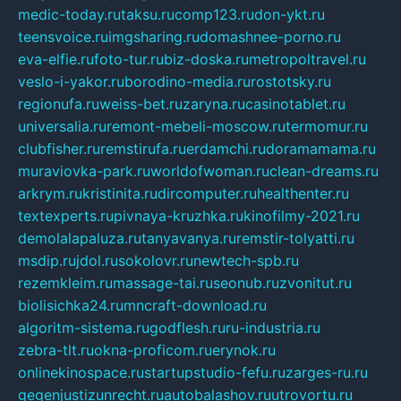
medic-today.ru
taksu.ru
comp123.ru
don-ykt.ru
teensvoice.ru
imgsharing.ru
domashnee-porno.ru
eva-elfie.ru
foto-tur.ru
biz-doska.ru
metropoltravel.ru
veslo-i-yakor.ru
borodino-media.ru
rostotsky.ru
regionufa.ru
weiss-bet.ru
zaryna.ru
casinotablet.ru
universalia.ru
remont-mebeli-moscow.ru
termomur.ru
clubfisher.ru
remstirufa.ru
erdamchi.ru
doramamama.ru
muraviovka-park.ru
worldofwoman.ru
clean-dreams.ru
arkrym.ru
kristinita.ru
dircomputer.ru
healthenter.ru
textexperts.ru
pivnaya-kruzhka.ru
kinofilmy-2021.ru
demolalapaluza.ru
tanyavanya.ru
remstir-tolyatti.ru
msdip.ru
jdol.ru
sokolovr.ru
newtech-spb.ru
rezemkleim.ru
massage-tai.ru
seonub.ru
zvonitut.ru
biolisichka24.ru
mncraft-download.ru
algoritm-sistema.ru
godflesh.ru
ru-industria.ru
zebra-tlt.ru
okna-proficom.ru
erynok.ru
onlinekinospace.ru
startupstudio-fefu.ru
zarges-ru.ru
gegenjustizunrecht.ru
autobalashov.ru
utrovortu.ru