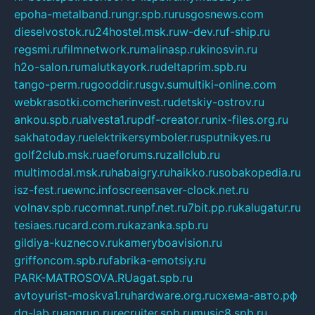
epoha-metalband.ru
ngr.spb.ru
rusgosnews.com
dieselvostok.ru
24hostel.msk.ru
w-dev.ru
f-ship.ru
regsmi.ru
filmnetwork.ru
malinasp.ru
kinosvin.ru
h2o-salon.ru
malutkayork.ru
deltaprim.spb.ru
tango-perm.ru
gooddir.ru
sgv.su
multiki-online.com
webkrasotki.com
cherinvest.ru
detskiy-ostrov.ru
ankou.spb.ru
alvesta1.ru
pdf-creator.ru
nix-files.org.ru
sakhatoday.ru
elektrikersymboler.ru
sputnikyes.ru
golf2club.msk.ru
aeforums.ru
zallclub.ru
multimodal.msk.ru
habaigry.ru
haikko.ru
sobakopedia.ru
isz-fest.ru
ewnc.info
screensaver-clock.net.ru
volnav.spb.ru
comnat.ru
npf.net.ru
7bit.pp.ru
kalugatur.ru
tesiaes.ru
card.com.ru
kazanka.spb.ru
gildiya-kuznecov.ru
kameryboavision.ru
griffoncom.spb.ru
fabrika-emotsiy.ru
PARK-MATROSOVA.RU
agat.spb.ru
avtoyurist-moskva1.ru
hardware.org.ru
схема-авто.рф
dg-lab.ru
angrup.ru
recruiter.spb.ru
music8.spb.ru