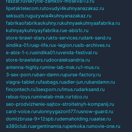
raszar.ru
vskrytie-zamkov-moskva113.ru
lipetsktelecom.ru
tovudyi4kuhnyanazakaz.ru
seksuzb.ru
guzywia4kuhnyanazakaz.ru
fabrikaofabrikaokuhny.ru
kuhnyaekuhnyaafabrika.ru
kuhnyaykuhnyayfabrika.ru
e-abis1c.ru
store-brawl-stars.ru
kts-services.ru
dark-sand.ru
sindika-01.ru
sp-life.ru
x-legion.ru
sib-archives.ru
e-abis-1-c.ru
sindika01.ru
venda-festival.ru
store-brawlstars.ru
dooraleksandria.ru
antenna-highly.ru
mine-lab-msk.ru
1-mus.ru
3-sex-porn.ru
ban-damn.ru
purse-factory.ru
viagra-tablet.ru
fasbags.ru
adler-jun.ru
bandamn.ru
fincontech.ru
3sexporn.ru
1mus.ru
darksand.ru
rebus-toys.ru
minelab-msk.ru
rtdco.ru
seo-prodvizhenie-sajtov-stroitelnyh-kompanij.ru
card-voice.ru
rulonnyygazon177.ru
snow-guard.ru
domizbrusa-9x12spb.ru
demaholding.ru
aalse.ru
a380club.ru
argentinamia.ru
perkoka.ru
movie-one.ru