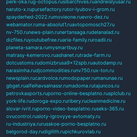
perk-oka.ru
g-octopus.ru
sibarchives.ru
andreislyusar.ru
naruto-x.ru
pursefactory.ru
tor-lyubov-i-grom.ru
spayderhed-2022.ru
movieone.ru
evro-dez.ru
webamator.ru
ma-absolut1.ru
avtopomosch27.ru
nv-750.ru
news-plain.ru
nertansaga.ru
delanalad.ru
dizfiles.ru
youtubefree.ru
aria-family.ru
roadli.ru
planeta-samara.ru
mysmartbuy.ru
matrasy-kemerovo.ru
ashanet.ru
trade-farm.ru
dotcustoms.ru
domizbrusa9x12spb.ru
autodamp.ru
narasimha.ru
djcommodities.ru
nv750.ru
x-ton.ru
newsplain.ru
cardvoice.ru
modopaper.ru
manunae.ru
gbget.ru
alfeihavsalnassr.ru
madoma.ru
tajuncos.ru
petrovkasports.ru
porno-online-besplatno.ru
splclub.ru
york-life.ru
doroga-expo.ru
ribery.ru
cleanmedicine.ru
slovar-ivrit.ru
porno-video-besplatno.ru
seks-365.ru
ovucontrol.ru
sloty-igrovyye-avtomaty.ru
ru-industriya.ru
russkoe-porno-besplatno.ru
belgorod-day.ru
digilith.ru
pichkurovlab.ru