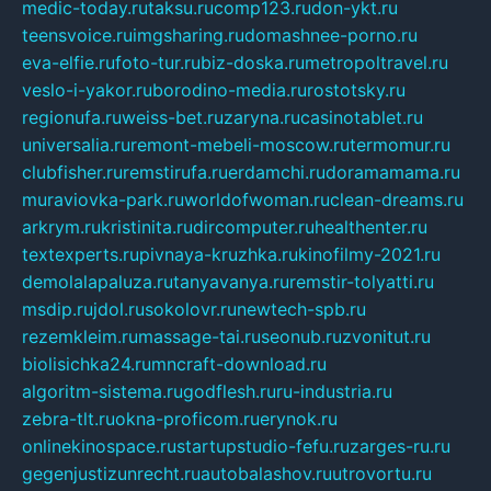
medic-today.ru
taksu.ru
comp123.ru
don-ykt.ru
teensvoice.ru
imgsharing.ru
domashnee-porno.ru
eva-elfie.ru
foto-tur.ru
biz-doska.ru
metropoltravel.ru
veslo-i-yakor.ru
borodino-media.ru
rostotsky.ru
regionufa.ru
weiss-bet.ru
zaryna.ru
casinotablet.ru
universalia.ru
remont-mebeli-moscow.ru
termomur.ru
clubfisher.ru
remstirufa.ru
erdamchi.ru
doramamama.ru
muraviovka-park.ru
worldofwoman.ru
clean-dreams.ru
arkrym.ru
kristinita.ru
dircomputer.ru
healthenter.ru
textexperts.ru
pivnaya-kruzhka.ru
kinofilmy-2021.ru
demolalapaluza.ru
tanyavanya.ru
remstir-tolyatti.ru
msdip.ru
jdol.ru
sokolovr.ru
newtech-spb.ru
rezemkleim.ru
massage-tai.ru
seonub.ru
zvonitut.ru
biolisichka24.ru
mncraft-download.ru
algoritm-sistema.ru
godflesh.ru
ru-industria.ru
zebra-tlt.ru
okna-proficom.ru
erynok.ru
onlinekinospace.ru
startupstudio-fefu.ru
zarges-ru.ru
gegenjustizunrecht.ru
autobalashov.ru
utrovortu.ru