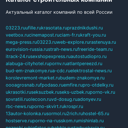
Актуальный каталог компаний по всей России
03223.ru
ufille.ru
krasotata.ru
prazdnikdushi.ru
veetbox.ru
cinemapost.ru
ciam-fr.ru
kraft-you.ru
mega-press.ru
03223.ru
web-explore.ru
rastenuya.ru
eurovision-russia.ru
strah-news.ru
freeride-team.ru
itrack-24.ru
sexshopexpress.ru
autostudiopro.ru
alabuga-cityhotel.ru
pornv.ru
atlantpereezd.ru
bud-em-znakomye.ru
a-cdc.ru
elektrostal-news.ru
korolevremont-market.ru
budem-znakomye.ru
oooagrosnab.ru
fpodaso.ru
emfire.ru
pro-otdelky.ru
ukrasotki.ru
seksuzbek.ru
seks-uzbek.ru
porno-vk.ru
sovratili.ru
olecoon.ru
vd-dosug.ru
adonyev.ru
rbc-news.ru
porno-skvirt.ru
krospr.ru
13autor-kolonka.ru
sormol.ru
2rich.ru
hostel-65.ru
hostserve.ru
porno-na-russkom.ru
mishinlab.ru
neznobi.ru
bigfatcc.ru
habble.ru
starbucksvia.ru