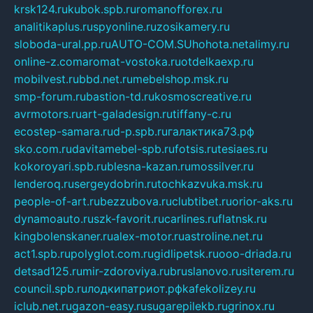
krsk124.ru
kubok.spb.ru
romanofforex.ru
analitikaplus.ru
spyonline.ru
zosikamery.ru
sloboda-ural.pp.ru
AUTO-COM.SU
hohota.net
alimy.ru
online-z.com
aromat-vostoka.ru
otdelkaexp.ru
mobilvest.ru
bbd.net.ru
mebelshop.msk.ru
smp-forum.ru
bastion-td.ru
kosmoscreative.ru
avrmotors.ru
art-galadesign.ru
tiffany-c.ru
ecostep-samara.ru
d-p.spb.ru
галактика73.рф
sko.com.ru
davitamebel-spb.ru
fotsis.ru
tesiaes.ru
kokoroyari.spb.ru
blesna-kazan.ru
mossilver.ru
lenderoq.ru
sergeydobrin.ru
tochkazvuka.msk.ru
people-of-art.ru
bezzubova.ru
clubtibet.ru
orior-aks.ru
dynamoauto.ru
szk-favorit.ru
carlines.ru
flatnsk.ru
kingbolenskaner.ru
alex-motor.ru
astroline.net.ru
act1.spb.ru
polyglot.com.ru
gidlipetsk.ru
ooo-driada.ru
detsad125.ru
mir-zdoroviya.ru
bruslanovo.ru
siterem.ru
council.spb.ru
лодкипатриот.рф
kafekolizey.ru
iclub.net.ru
gazon-easy.ru
sugarepilekb.ru
grinox.ru