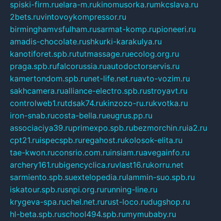
spiski-firm.ru
elara-m.ru
kinomusorka.ru
mkcslava.ru
2bets.ru
vintovoykompressor.ru
birminghamvsfulham.ru
sarmat-komp.ru
pioneeri.ru
amadis-chocolate.ru
shkurki-karakulya.ru
kanotiforet.spb.ru
tutmassage.ru
ecolog.org.ru
praga.spb.ru
falcorussia.ru
autodoctorservis.ru
kamertondom.spb.ru
net-life.net.ru
avto-vozim.ru
sakhcamera.ru
alliance-electro.spb.ru
stroyavt.ru
controlweb1.ru
tdsak74.ru
kinzozo-ru.ru
kvotka.ru
iron-snab.ru
costa-bella.ru
eugrus.pp.ru
associaciya39.ru
primexpo.spb.ru
bezmorchin.ru
ia2.ru
cpt21.ru
ispecspb.ru
regahost.ru
kolosok-elita.ru
tae-kwon.ru
consrio.com.ru
insiam.ru
avegainfo.ru
archery161.ru
bigencyclica.ru
vlast16.ru
korru.net
sarmiento.spb.su
extelopedia.ru
lammin-suo.spb.ru
iskatour.spb.ru
snpi.org.ru
running-line.ru
krygeva-spa.ru
chel.net.ru
rust-loco.ru
dugshop.ru
hl-beta.spb.ru
school494.spb.ru
mymubaby.ru