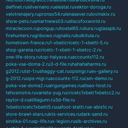
delfinet.ru
silvernano.ru
elestal.ru
vektor-doroga.ru
velotrenajery.ru
pronso54.ru
lenasever.ru
lovinskix.ru
show-pets.ru
smartnews03.ru
discofoxworld.ru
miraclecoon.ru
pongup.ru
hostel65.ru
liura.ru
glasspb.ru
firehunters.ru
gribowo.ru
gnalis.ru
bulkitula.ru
hometown-france.ru
1-xbeticricetc-1-xbetti-5.ru
shop-garena.ru
cricetc-1-xbetr-1-xbetcc-2.ru
one-life-story.ru
top-halyava.ru
accounts112.ru
poka-vse-doma-2.ru
3-d-file.ru
hahahaharms.ru
g2012.ru
tst-1.ru
shaggy-cat.ru
opsmgr.ru
ev-gallery.ru
g-2012.ru
ops-mgr.ru
accounts-112.ru
csm-demo.ru
poka-vse-doma2.ru
airgungames.ru
allseo-host.ru
tehosmotre.ru
varieta-yug.ru
cricetc1xbetr1xbetcc2.ru
raytor-d.ru
atillagunn.ru
3d-file.ru
1xbeticricetc1xbetti5.ru
uafoot-statti.ru
e-abis1c.ru
store-brawl-stars.ru
kts-services.ru
dark-sand.ru
sindika-01.ru
sp-life.ru
x-legion.ru
sib-archives.ru