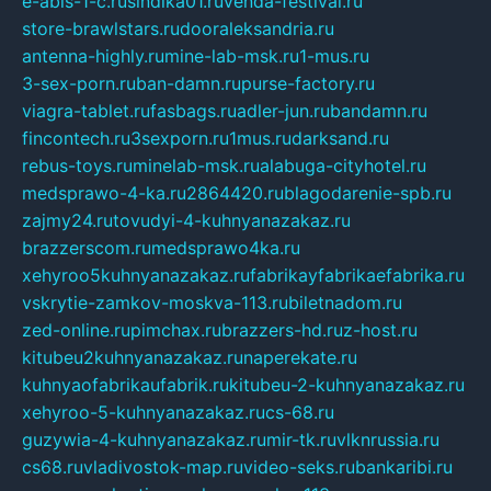
e-abis-1-c.ru
sindika01.ru
venda-festival.ru
store-brawlstars.ru
dooraleksandria.ru
antenna-highly.ru
mine-lab-msk.ru
1-mus.ru
3-sex-porn.ru
ban-damn.ru
purse-factory.ru
viagra-tablet.ru
fasbags.ru
adler-jun.ru
bandamn.ru
fincontech.ru
3sexporn.ru
1mus.ru
darksand.ru
rebus-toys.ru
minelab-msk.ru
alabuga-cityhotel.ru
medsprawo-4-ka.ru
2864420.ru
blagodarenie-spb.ru
zajmy24.ru
tovudyi-4-kuhnyanazakaz.ru
brazzerscom.ru
medsprawo4ka.ru
xehyroo5kuhnyanazakaz.ru
fabrikayfabrikaefabrika.ru
vskrytie-zamkov-moskva-113.ru
biletnadom.ru
zed-online.ru
pimchax.ru
brazzers-hd.ru
z-host.ru
kitubeu2kuhnyanazakaz.ru
naperekate.ru
kuhnyaofabrikaufabrik.ru
kitubeu-2-kuhnyanazakaz.ru
xehyroo-5-kuhnyanazakaz.ru
cs-68.ru
guzywia-4-kuhnyanazakaz.ru
mir-tk.ru
vlknrussia.ru
cs68.ru
vladivostok-map.ru
video-seks.ru
bankaribi.ru