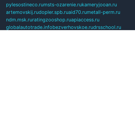
pylesostineco.ru
msts-ozarenie.ru
kameryjooan.ru
artemovskij.ru
dopler.spb.ru
aid70.ru
metall-perm.ru
ndm.msk.ru
ratingzooshop.ru
apiaccess.ru
globalautotrade.info
bezverhovskoe.ru
drsschool.ru
ZOOSMART.SPB.RU
dalakony.ru
medikijob.ru
remontt.spb.ru
photostudia.spb.ru
myragon.ru
terramia.ru
academy62.ru
gardengallereya.ru
rti.com.ru
artem-news.ru
biserinca.ru
krasnodarkurort.com
imshowtv.ru
mebel-v-tule.ru
mobtopik.ru
pcsecurity.net.ru
tool-sib.ru
multimetrunit.ru
sp-tour.ru
fan-cs.ru
santeh-russia.ru
symbian9.net.ru
DSHAIR.RU
tmmotors.spb.ru
xjocuricopii.com
musavtomat.msk.ru
obustrojdom.ru
sovetcik.ru
ybaranovskaya.ru
ppknews.ru
cult-alshei.ru
JAPANRUSSIA.RU
proekciyamebel.ru
imper-finans.ru
rim.org.ru
glamourai.ru
brassminus.ru
zabor-pro.ru
ftn.pp.ru
dorogoe58.ru
laimengpacker.ru
kuzova-zapchasti.ru
sageerp.ru
taxodrom.ru
dsrazvitie.ru
hardcity.net.ru