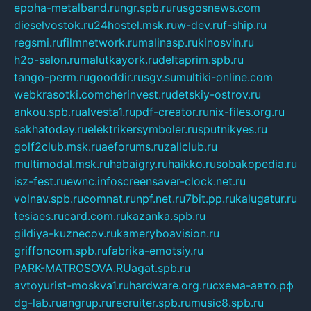
epoha-metalband.ru
ngr.spb.ru
rusgosnews.com
dieselvostok.ru
24hostel.msk.ru
w-dev.ru
f-ship.ru
regsmi.ru
filmnetwork.ru
malinasp.ru
kinosvin.ru
h2o-salon.ru
malutkayork.ru
deltaprim.spb.ru
tango-perm.ru
gooddir.ru
sgv.su
multiki-online.com
webkrasotki.com
cherinvest.ru
detskiy-ostrov.ru
ankou.spb.ru
alvesta1.ru
pdf-creator.ru
nix-files.org.ru
sakhatoday.ru
elektrikersymboler.ru
sputnikyes.ru
golf2club.msk.ru
aeforums.ru
zallclub.ru
multimodal.msk.ru
habaigry.ru
haikko.ru
sobakopedia.ru
isz-fest.ru
ewnc.info
screensaver-clock.net.ru
volnav.spb.ru
comnat.ru
npf.net.ru
7bit.pp.ru
kalugatur.ru
tesiaes.ru
card.com.ru
kazanka.spb.ru
gildiya-kuznecov.ru
kameryboavision.ru
griffoncom.spb.ru
fabrika-emotsiy.ru
PARK-MATROSOVA.RU
agat.spb.ru
avtoyurist-moskva1.ru
hardware.org.ru
схема-авто.рф
dg-lab.ru
angrup.ru
recruiter.spb.ru
music8.spb.ru