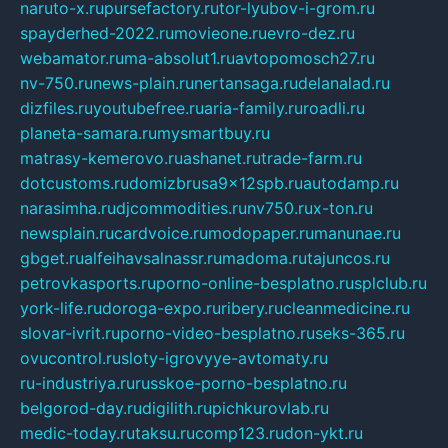
naruto-x.ru
pursefactory.ru
tor-lyubov-i-grom.ru
spayderhed-2022.ru
movieone.ru
evro-dez.ru
webamator.ru
ma-absolut1.ru
avtopomosch27.ru
nv-750.ru
news-plain.ru
nertansaga.ru
delanalad.ru
dizfiles.ru
youtubefree.ru
aria-family.ru
roadli.ru
planeta-samara.ru
mysmartbuy.ru
matrasy-kemerovo.ru
ashanet.ru
trade-farm.ru
dotcustoms.ru
domizbrusa9x12spb.ru
autodamp.ru
narasimha.ru
djcommodities.ru
nv750.ru
x-ton.ru
newsplain.ru
cardvoice.ru
modopaper.ru
manunae.ru
gbget.ru
alfeihavsalnassr.ru
madoma.ru
tajuncos.ru
petrovkasports.ru
porno-online-besplatno.ru
splclub.ru
york-life.ru
doroga-expo.ru
ribery.ru
cleanmedicine.ru
slovar-ivrit.ru
porno-video-besplatno.ru
seks-365.ru
ovucontrol.ru
sloty-igrovyye-avtomaty.ru
ru-industriya.ru
russkoe-porno-besplatno.ru
belgorod-day.ru
digilith.ru
pichkurovlab.ru
medic-today.ru
taksu.ru
comp123.ru
don-ykt.ru