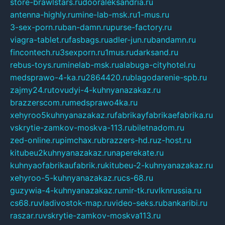
store-brawlstars.ru
dooraleksandria.ru
antenna-highly.ru
mine-lab-msk.ru
1-mus.ru
3-sex-porn.ru
ban-damn.ru
purse-factory.ru
viagra-tablet.ru
fasbags.ru
adler-jun.ru
bandamn.ru
fincontech.ru
3sexporn.ru
1mus.ru
darksand.ru
rebus-toys.ru
minelab-msk.ru
alabuga-cityhotel.ru
medsprawo-4-ka.ru
2864420.ru
blagodarenie-spb.ru
zajmy24.ru
tovudyi-4-kuhnyanazakaz.ru
brazzerscom.ru
medsprawo4ka.ru
xehyroo5kuhnyanazakaz.ru
fabrikayfabrikaefabrika.ru
vskrytie-zamkov-moskva-113.ru
biletnadom.ru
zed-online.ru
pimchax.ru
brazzers-hd.ru
z-host.ru
kitubeu2kuhnyanazakaz.ru
naperekate.ru
kuhnyaofabrikaufabrik.ru
kitubeu-2-kuhnyanazakaz.ru
xehyroo-5-kuhnyanazakaz.ru
cs-68.ru
guzywia-4-kuhnyanazakaz.ru
mir-tk.ru
vlknrussia.ru
cs68.ru
vladivostok-map.ru
video-seks.ru
bankaribi.ru
raszar.ru
vskrytie-zamkov-moskva113.ru