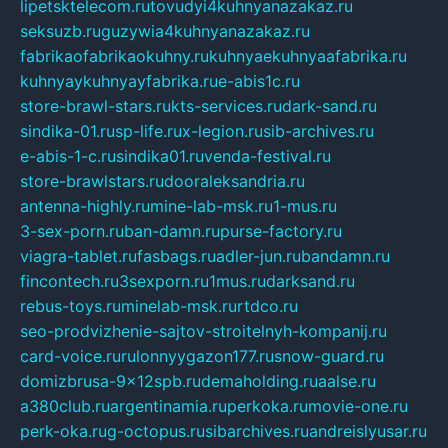
lipetsktelecom.ru
tovudyi4kuhnyanazakaz.ru
seksuzb.ru
guzywia4kuhnyanazakaz.ru
fabrikaofabrikaokuhny.ru
kuhnyaekuhnyaafabrika.ru
kuhnyaykuhnyayfabrika.ru
e-abis1c.ru
store-brawl-stars.ru
kts-services.ru
dark-sand.ru
sindika-01.ru
sp-life.ru
x-legion.ru
sib-archives.ru
e-abis-1-c.ru
sindika01.ru
venda-festival.ru
store-brawlstars.ru
dooraleksandria.ru
antenna-highly.ru
mine-lab-msk.ru
1-mus.ru
3-sex-porn.ru
ban-damn.ru
purse-factory.ru
viagra-tablet.ru
fasbags.ru
adler-jun.ru
bandamn.ru
fincontech.ru
3sexporn.ru
1mus.ru
darksand.ru
rebus-toys.ru
minelab-msk.ru
rtdco.ru
seo-prodvizhenie-sajtov-stroitelnyh-kompanij.ru
card-voice.ru
rulonnyygazon177.ru
snow-guard.ru
domizbrusa-9x12spb.ru
demaholding.ru
aalse.ru
a380club.ru
argentinamia.ru
perkoka.ru
movie-one.ru
perk-oka.ru
g-octopus.ru
sibarchives.ru
andreislyusar.ru