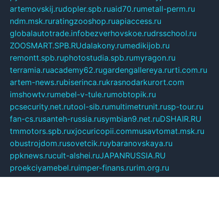
artemovskij.ru
dopler.spb.ru
aid70.ru
metall-perm.ru
ndm.msk.ru
ratingzooshop.ru
apiaccess.ru
globalautotrade.info
bezverhovskoe.ru
drsschool.ru
ZOOSMART.SPB.RU
dalakony.ru
medikijob.ru
remontt.spb.ru
photostudia.spb.ru
myragon.ru
terramia.ru
academy62.ru
gardengallereya.ru
rti.com.ru
artem-news.ru
biserinca.ru
krasnodarkurort.com
imshowtv.ru
mebel-v-tule.ru
mobtopik.ru
pcsecurity.net.ru
tool-sib.ru
multimetrunit.ru
sp-tour.ru
fan-cs.ru
santeh-russia.ru
symbian9.net.ru
DSHAIR.RU
tmmotors.spb.ru
xjocuricopii.com
musavtomat.msk.ru
obustrojdom.ru
sovetcik.ru
ybaranovskaya.ru
ppknews.ru
cult-alshei.ru
JAPANRUSSIA.RU
proekciyamebel.ru
imper-finans.ru
rim.org.ru
glamourai.ru
brassminus.ru
zabor-pro.ru
ftn.pp.ru
dorogoe58.ru
laimengpacker.ru
kuzova-zapchasti.ru
sageerp.ru
taxodrom.ru
dsrazvitie.ru
hardcity.net.ru
ratinghomegames.ru
topservice25.ru
gubernyan.ru