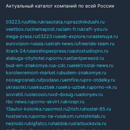
Актуальный каталог компаний по всей России
03223.ru
ufille.ru
krasotata.ru
prazdnikdushi.ru
veetbox.ru
cinemapost.ru
ciam-fr.ru
kraft-you.ru
mega-press.ru
03223.ru
web-explore.ru
rastenuya.ru
eurovision-russia.ru
strah-news.ru
freeride-team.ru
itrack-24.ru
sexshopexpress.ru
autostudiopro.ru
alabuga-cityhotel.ru
pornv.ru
atlantpereezd.ru
bud-em-znakomye.ru
a-cdc.ru
elektrostal-news.ru
korolevremont-market.ru
budem-znakomye.ru
oooagrosnab.ru
fpodaso.ru
emfire.ru
pro-otdelky.ru
ukrasotki.ru
seksuzbek.ru
seks-uzbek.ru
porno-vk.ru
sovratili.ru
olecoon.ru
vd-dosug.ru
adonyev.ru
rbc-news.ru
porno-skvirt.ru
krospr.ru
13autor-kolonka.ru
sormol.ru
2rich.ru
hostel-65.ru
hostserve.ru
porno-na-russkom.ru
mishinlab.ru
neznobi.ru
bigfatcc.ru
habble.ru
starbucksvia.ru