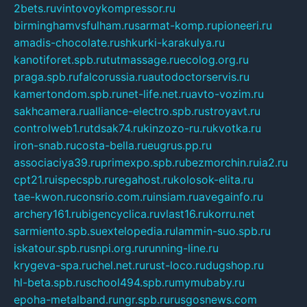
2bets.ru
vintovoykompressor.ru
birminghamvsfulham.ru
sarmat-komp.ru
pioneeri.ru
amadis-chocolate.ru
shkurki-karakulya.ru
kanotiforet.spb.ru
tutmassage.ru
ecolog.org.ru
praga.spb.ru
falcorussia.ru
autodoctorservis.ru
kamertondom.spb.ru
net-life.net.ru
avto-vozim.ru
sakhcamera.ru
alliance-electro.spb.ru
stroyavt.ru
controlweb1.ru
tdsak74.ru
kinzozo-ru.ru
kvotka.ru
iron-snab.ru
costa-bella.ru
eugrus.pp.ru
associaciya39.ru
primexpo.spb.ru
bezmorchin.ru
ia2.ru
cpt21.ru
ispecspb.ru
regahost.ru
kolosok-elita.ru
tae-kwon.ru
consrio.com.ru
insiam.ru
avegainfo.ru
archery161.ru
bigencyclica.ru
vlast16.ru
korru.net
sarmiento.spb.su
extelopedia.ru
lammin-suo.spb.ru
iskatour.spb.ru
snpi.org.ru
running-line.ru
krygeva-spa.ru
chel.net.ru
rust-loco.ru
dugshop.ru
hl-beta.spb.ru
school494.spb.ru
mymubaby.ru
epoha-metalband.ru
ngr.spb.ru
rusgosnews.com