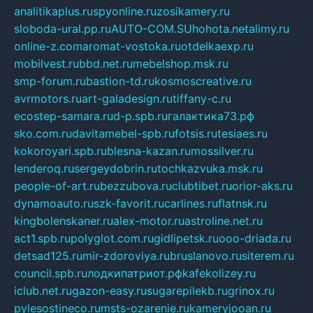
analitikaplus.ru
spyonline.ru
zosikamery.ru
sloboda-ural.pp.ru
AUTO-COM.SU
hohota.net
alimy.ru
online-z.com
aromat-vostoka.ru
otdelkaexp.ru
mobilvest.ru
bbd.net.ru
mebelshop.msk.ru
smp-forum.ru
bastion-td.ru
kosmoscreative.ru
avrmotors.ru
art-galadesign.ru
tiffany-c.ru
ecostep-samara.ru
d-p.spb.ru
галактика73.рф
sko.com.ru
davitamebel-spb.ru
fotsis.ru
tesiaes.ru
kokoroyari.spb.ru
blesna-kazan.ru
mossilver.ru
lenderoq.ru
sergeydobrin.ru
tochkazvuka.msk.ru
people-of-art.ru
bezzubova.ru
clubtibet.ru
orior-aks.ru
dynamoauto.ru
szk-favorit.ru
carlines.ru
flatnsk.ru
kingbolenskaner.ru
alex-motor.ru
astroline.net.ru
act1.spb.ru
polyglot.com.ru
gidlipetsk.ru
ooo-driada.ru
detsad125.ru
mir-zdoroviya.ru
bruslanovo.ru
siterem.ru
council.spb.ru
лодкипатриот.рф
kafekolizey.ru
iclub.net.ru
gazon-easy.ru
sugarepilekb.ru
grinox.ru
pylesostineco.ru
msts-ozarenie.ru
kameryjooan.ru