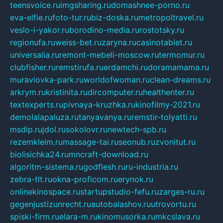
teensvoice.ru
imgsharing.ru
domashnee-porno.ru
eva-elfie.ru
foto-tur.ru
biz-doska.ru
metropoltravel.ru
veslo-i-yakor.ru
borodino-media.ru
rostotsky.ru
regionufa.ru
weiss-bet.ru
zaryna.ru
casinotablet.ru
universalia.ru
remont-mebeli-moscow.ru
termomur.ru
clubfisher.ru
remstirufa.ru
erdamchi.ru
doramamama.ru
muraviovka-park.ru
worldofwoman.ru
clean-dreams.ru
arkrym.ru
kristinita.ru
dircomputer.ru
healthenter.ru
textexperts.ru
pivnaya-kruzhka.ru
kinofilmy-2021.ru
demolalapaluza.ru
tanyavanya.ru
remstir-tolyatti.ru
msdip.ru
jdol.ru
sokolovr.ru
newtech-spb.ru
rezemkleim.ru
massage-tai.ru
seonub.ru
zvonitut.ru
biolisichka24.ru
mncraft-download.ru
algoritm-sistema.ru
godflesh.ru
ru-industria.ru
zebra-tlt.ru
okna-proficom.ru
erynok.ru
onlinekinospace.ru
startupstudio-fefu.ru
zarges-ru.ru
gegenjustizunrecht.ru
autobalashov.ru
utrovortu.ru
spiski-firm.ru
elara-m.ru
kinomusorka.ru
mkcslava.ru