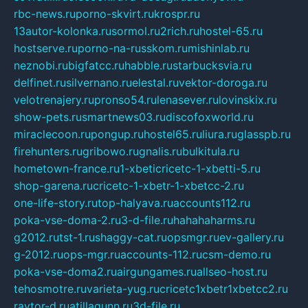
rbc-news.ru
porno-skvirt.ru
krospr.ru
13autor-kolonka.ru
sormol.ru
2rich.ru
hostel-65.ru
hostserve.ru
porno-na-russkom.ru
mishinlab.ru
neznobi.ru
bigfatcc.ru
habble.ru
starbucksvia.ru
delfinet.ru
silvernano.ru
elestal.ru
vektor-doroga.ru
velotrenajery.ru
pronso54.ru
lenasever.ru
lovinskix.ru
show-pets.ru
smartnews03.ru
discofoxworld.ru
miraclecoon.ru
pongup.ru
hostel65.ru
liura.ru
glasspb.ru
firehunters.ru
gribowo.ru
gnalis.ru
bulkitula.ru
hometown-france.ru
1-xbeticricetc-1-xbetti-5.ru
shop-garena.ru
cricetc-1-xbetr-1-xbetcc-2.ru
one-life-story.ru
top-halyava.ru
accounts112.ru
poka-vse-doma-2.ru
3-d-file.ru
hahahaharms.ru
g2012.ru
tst-1.ru
shaggy-cat.ru
opsmgr.ru
ev-gallery.ru
g-2012.ru
ops-mgr.ru
accounts-112.ru
csm-demo.ru
poka-vse-doma2.ru
airgungames.ru
allseo-host.ru
tehosmotre.ru
varieta-yug.ru
cricetc1xbetr1xbetcc2.ru
raytor-d.ru
atillagunn.ru
3d-file.ru