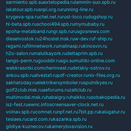
sarmiento.spb.su
extelopedia.ru
lammin-suo.spb.ru
iskatour.spb.ru
snpi.org.ru
running-line.ru
krygeva-spa.ru
chel.net.ru
rust-loco.ru
dugshop.ru
hl-beta.spb.ru
school494.spb.ru
mymubaby.ru
epoha-metalband.ru
ngr.spb.ru
rusgosnews.com
dieselvostok.ru
24hostel.msk.ru
w-dev.ru
f-ship.ru
regsmi.ru
filmnetwork.ru
malinasp.ru
kinosvin.ru
h2o-salon.ru
malutkayork.ru
deltaprim.spb.ru
tango-perm.ru
gooddir.ru
sgv.su
multiki-online.com
webkrasotki.com
cherinvest.ru
detskiy-ostrov.ru
ankou.spb.ru
alvesta1.ru
pdf-creator.ru
nix-files.org.ru
sakhatoday.ru
elektrikersymboler.ru
sputnikyes.ru
golf2club.msk.ru
aeforums.ru
zallclub.ru
multimodal.msk.ru
habaigry.ru
haikko.ru
sobakopedia.ru
isz-fest.ru
ewnc.info
screensaver-clock.net.ru
volnav.spb.ru
comnat.ru
npf.net.ru
7bit.pp.ru
kalugatur.ru
tesiaes.ru
card.com.ru
kazanka.spb.ru
gildiya-kuznecov.ru
kameryboavision.ru