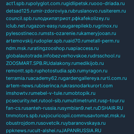
act1.spb.ru
polyglot.com.ru
gidlipetsk.ru
ooo-driada.ru
detsad125.ru
mir-zdoroviya.ru
bruslanovo.ru
siterem.ru
council.spb.ru
лодкипатриот.рф
kafekolizey.ru
iclub.net.ru
gazon-easy.ru
sugarepilekb.ru
grinox.ru
pylesostineco.ru
msts-ozarenie.ru
kameryjooan.ru
artemovskij.ru
dopler.spb.ru
aid70.ru
metall-perm.ru
ndm.msk.ru
ratingzooshop.ru
apiaccess.ru
globalautotrade.info
bezverhovskoe.ru
drsschool.ru
ZOOSMART.SPB.RU
dalakony.ru
medikijob.ru
remontt.spb.ru
photostudia.spb.ru
myragon.ru
terramia.ru
academy62.ru
gardengallereya.ru
rti.com.ru
artem-news.ru
biserinca.ru
krasnodarkurort.com
imshowtv.ru
mebel-v-tule.ru
mobtopik.ru
pcsecurity.net.ru
tool-sib.ru
multimetrunit.ru
sp-tour.ru
fan-cs.ru
santeh-russia.ru
symbian9.net.ru
DSHAIR.RU
tmmotors.spb.ru
xjocuricopii.com
musavtomat.msk.ru
obustrojdom.ru
sovetcik.ru
ybaranovskaya.ru
ppknews.ru
cult-alshei.ru
JAPANRUSSIA.RU