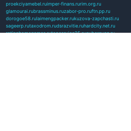
proekciyamebel.ru
imper-finans.ru
rim.org.ru
glamourai.ru
brassminus.ru
zabor-pro.ru
ftn.pp.ru
dorogoe58.ru
laimengpacker.ru
kuzova-zapchasti.ru
sageerp.ru
taxodrom.ru
dsrazvitie.ru
hardcity.net.ru
ratinghomegames.ru
topservice25.ru
gubernyan.ru
gtglasslined.ru
ii4.ru
tssport.spb.ru
andorra24.com
blackwallstreet.ru
oboimos.ru
optim-doors.com.ru
ikuch.ru
nycr.org.ru
npa21.ru
vremya-ch.spb.ru
desert000.ru
ivtorgi.ru
ifiori.ru
catalog-statei.ru
dcv.org.ru
spetsmaster174.ru
ipkameryhiseeu.ru
dum26.ru
ruspol.spb.ru
fr-opendp.ru
kam-solnyshko.ru
cheyenne-arapaho.ru
sevzapmetal.spb.ru
ted-lapidus.spb.ru
parasite-eliminator.ru
sigma-complete.ru
modernworld.ru
dama-moda.ru
eholot-group.ru
sk-nvkz.ru
DRONGOLD.RU
democratia2.ru
i-farmer.ru
mass-sport.org
jablonex.spb.ru
bookmess.ru
linkword.ru
refineua.com.ru
cs-spec.net.ru
altay-mebel.ru