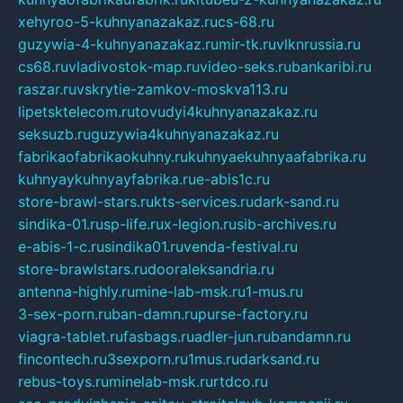
xehyroo-5-kuhnyanazakaz.ru
cs-68.ru
guzywia-4-kuhnyanazakaz.ru
mir-tk.ru
vlknrussia.ru
cs68.ru
vladivostok-map.ru
video-seks.ru
bankaribi.ru
raszar.ru
vskrytie-zamkov-moskva113.ru
lipetsktelecom.ru
tovudyi4kuhnyanazakaz.ru
seksuzb.ru
guzywia4kuhnyanazakaz.ru
fabrikaofabrikaokuhny.ru
kuhnyaekuhnyaafabrika.ru
kuhnyaykuhnyayfabrika.ru
e-abis1c.ru
store-brawl-stars.ru
kts-services.ru
dark-sand.ru
sindika-01.ru
sp-life.ru
x-legion.ru
sib-archives.ru
e-abis-1-c.ru
sindika01.ru
venda-festival.ru
store-brawlstars.ru
dooraleksandria.ru
antenna-highly.ru
mine-lab-msk.ru
1-mus.ru
3-sex-porn.ru
ban-damn.ru
purse-factory.ru
viagra-tablet.ru
fasbags.ru
adler-jun.ru
bandamn.ru
fincontech.ru
3sexporn.ru
1mus.ru
darksand.ru
rebus-toys.ru
minelab-msk.ru
rtdco.ru