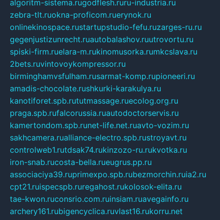
algoritm-sistema.ru
godflesh.ru
ru-industria.ru
zebra-tlt.ru
okna-proficom.ru
erynok.ru
onlinekinospace.ru
startupstudio-fefu.ru
zarges-ru.ru
gegenjustizunrecht.ru
autobalashov.ru
utrovortu.ru
spiski-firm.ru
elara-m.ru
kinomusorka.ru
mkcslava.ru
2bets.ru
vintovoykompressor.ru
birminghamvsfulham.ru
sarmat-komp.ru
pioneeri.ru
amadis-chocolate.ru
shkurki-karakulya.ru
kanotiforet.spb.ru
tutmassage.ru
ecolog.org.ru
praga.spb.ru
falcorussia.ru
autodoctorservis.ru
kamertondom.spb.ru
net-life.net.ru
avto-vozim.ru
sakhcamera.ru
alliance-electro.spb.ru
stroyavt.ru
controlweb1.ru
tdsak74.ru
kinzozo-ru.ru
kvotka.ru
iron-snab.ru
costa-bella.ru
eugrus.pp.ru
associaciya39.ru
primexpo.spb.ru
bezmorchin.ru
ia2.ru
cpt21.ru
ispecspb.ru
regahost.ru
kolosok-elita.ru
tae-kwon.ru
consrio.com.ru
insiam.ru
avegainfo.ru
archery161.ru
bigencyclica.ru
vlast16.ru
korru.net