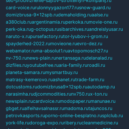
seo-prodvizhenie-sajtov-stroitelnyh-kompanij.ru
card-voice.ru
rulonnyygazon177.ru
snow-guard.ru
domizbrusa-9x12spb.ru
demaholding.ru
aalse.ru
a380club.ru
argentinamia.ru
perkoka.ru
movie-one.ru
perk-oka.ru
g-octopus.ru
sibarchives.ru
andreislyusar.ru
naruto-x.ru
pursefactory.ru
tor-lyubov-i-grom.ru
spayderhed-2022.ru
movieone.ru
evro-dez.ru
webamator.ru
ma-absolut1.ru
avtopomosch27.ru
nv-750.ru
news-plain.ru
nertansaga.ru
delanalad.ru
dizfiles.ru
youtubefree.ru
aria-family.ru
roadli.ru
planeta-samara.ru
mysmartbuy.ru
matrasy-kemerovo.ru
ashanet.ru
trade-farm.ru
dotcustoms.ru
domizbrusa9x12spb.ru
autodamp.ru
narasimha.ru
djcommodities.ru
nv750.ru
x-ton.ru
newsplain.ru
cardvoice.ru
modopaper.ru
manunae.ru
gbget.ru
alfeihavsalnassr.ru
madoma.ru
tajuncos.ru
petrovkasports.ru
porno-online-besplatno.ru
splclub.ru
york-life.ru
doroga-expo.ru
ribery.ru
cleanmedicine.ru