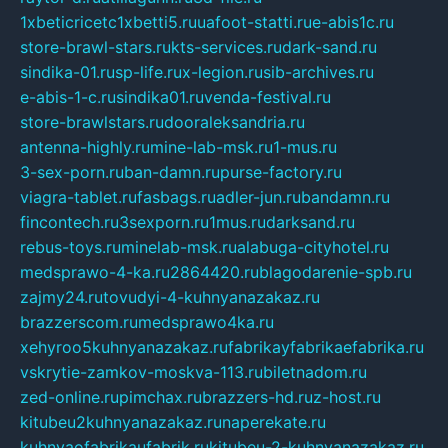
1xbeticricetc1xbetti5.ru
uafoot-statti.ru
e-abis1c.ru
store-brawl-stars.ru
kts-services.ru
dark-sand.ru
sindika-01.ru
sp-life.ru
x-legion.ru
sib-archives.ru
e-abis-1-c.ru
sindika01.ru
venda-festival.ru
store-brawlstars.ru
dooraleksandria.ru
antenna-highly.ru
mine-lab-msk.ru
1-mus.ru
3-sex-porn.ru
ban-damn.ru
purse-factory.ru
viagra-tablet.ru
fasbags.ru
adler-jun.ru
bandamn.ru
fincontech.ru
3sexporn.ru
1mus.ru
darksand.ru
rebus-toys.ru
minelab-msk.ru
alabuga-cityhotel.ru
medsprawo-4-ka.ru
2864420.ru
blagodarenie-spb.ru
zajmy24.ru
tovudyi-4-kuhnyanazakaz.ru
brazzerscom.ru
medsprawo4ka.ru
xehyroo5kuhnyanazakaz.ru
fabrikayfabrikaefabrika.ru
vskrytie-zamkov-moskva-113.ru
biletnadom.ru
zed-online.ru
pimchax.ru
brazzers-hd.ru
z-host.ru
kitubeu2kuhnyanazakaz.ru
naperekate.ru
kuhnyaofabrikaufabrik.ru
kitubeu-2-kuhnyanazakaz.ru