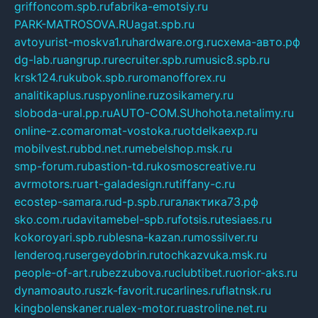
griffoncom.spb.ru
fabrika-emotsiy.ru
PARK-MATROSOVA.RU
agat.spb.ru
avtoyurist-moskva1.ru
hardware.org.ru
схема-авто.рф
dg-lab.ru
angrup.ru
recruiter.spb.ru
music8.spb.ru
krsk124.ru
kubok.spb.ru
romanofforex.ru
analitikaplus.ru
spyonline.ru
zosikamery.ru
sloboda-ural.pp.ru
AUTO-COM.SU
hohota.net
alimy.ru
online-z.com
aromat-vostoka.ru
otdelkaexp.ru
mobilvest.ru
bbd.net.ru
mebelshop.msk.ru
smp-forum.ru
bastion-td.ru
kosmoscreative.ru
avrmotors.ru
art-galadesign.ru
tiffany-c.ru
ecostep-samara.ru
d-p.spb.ru
галактика73.рф
sko.com.ru
davitamebel-spb.ru
fotsis.ru
tesiaes.ru
kokoroyari.spb.ru
blesna-kazan.ru
mossilver.ru
lenderoq.ru
sergeydobrin.ru
tochkazvuka.msk.ru
people-of-art.ru
bezzubova.ru
clubtibet.ru
orior-aks.ru
dynamoauto.ru
szk-favorit.ru
carlines.ru
flatnsk.ru
kingbolenskaner.ru
alex-motor.ru
astroline.net.ru