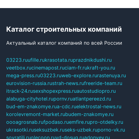
Каталог строительных компаний
Актуальный каталог компаний по всей России
03223.ru
ufille.ru
krasotata.ru
prazdnikdushi.ru
veetbox.ru
cinemapost.ru
ciam-fr.ru
kraft-you.ru
mega-press.ru
03223.ru
web-explore.ru
rastenuya.ru
eurovision-russia.ru
strah-news.ru
freeride-team.ru
itrack-24.ru
sexshopexpress.ru
autostudiopro.ru
alabuga-cityhotel.ru
pornv.ru
atlantpereezd.ru
bud-em-znakomye.ru
a-cdc.ru
elektrostal-news.ru
korolevremont-market.ru
budem-znakomye.ru
oooagrosnab.ru
fpodaso.ru
emfire.ru
pro-otdelky.ru
ukrasotki.ru
seksuzbek.ru
seks-uzbek.ru
porno-vk.ru
sovratili.ru
olecoon.ru
vd-dosug.ru
adonyev.ru