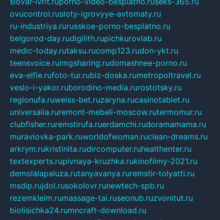
slovar-ivrit.ru
porno-video-besplatno.ru
seks-365.ru
ovucontrol.ru
sloty-igrovyye-avtomaty.ru
ru-industriya.ru
russkoe-porno-besplatno.ru
belgorod-day.ru
digilith.ru
pichkurovlab.ru
medic-today.ru
taksu.ru
comp123.ru
don-ykt.ru
teensvoice.ru
imgsharing.ru
domashnee-porno.ru
eva-elfie.ru
foto-tur.ru
biz-doska.ru
metropoltravel.ru
veslo-i-yakor.ru
borodino-media.ru
rostotsky.ru
regionufa.ru
weiss-bet.ru
zaryna.ru
casinotablet.ru
universalia.ru
remont-mebeli-moscow.ru
termomur.ru
clubfisher.ru
remstirufa.ru
erdamchi.ru
doramamama.ru
muraviovka-park.ru
worldofwoman.ru
clean-dreams.ru
arkrym.ru
kristinita.ru
dircomputer.ru
healthenter.ru
textexperts.ru
pivnaya-kruzhka.ru
kinofilmy-2021.ru
demolalapaluza.ru
tanyavanya.ru
remstir-tolyatti.ru
msdip.ru
jdol.ru
sokolovr.ru
newtech-spb.ru
rezemkleim.ru
massage-tai.ru
seonub.ru
zvonitut.ru
biolisichka24.ru
mncraft-download.ru