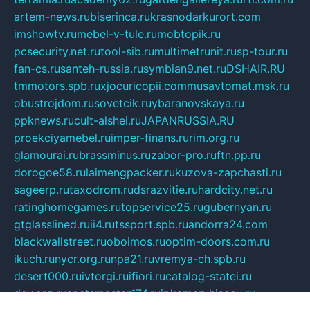
artem-news.ru
biserinca.ru
krasnodarkurort.com
imshowtv.ru
mebel-v-tule.ru
mobtopik.ru
pcsecurity.net.ru
tool-sib.ru
multimetrunit.ru
sp-tour.ru
fan-cs.ru
santeh-russia.ru
symbian9.net.ru
DSHAIR.RU
tmmotors.spb.ru
xjocuricopii.com
musavtomat.msk.ru
obustrojdom.ru
sovetcik.ru
ybaranovskaya.ru
ppknews.ru
cult-alshei.ru
JAPANRUSSIA.RU
proekciyamebel.ru
imper-finans.ru
rim.org.ru
glamourai.ru
brassminus.ru
zabor-pro.ru
ftn.pp.ru
dorogoe58.ru
laimengpacker.ru
kuzova-zapchasti.ru
sageerp.ru
taxodrom.ru
dsrazvitie.ru
hardcity.net.ru
ratinghomegames.ru
topservice25.ru
gubernyan.ru
gtglasslined.ru
ii4.ru
tssport.spb.ru
andorra24.com
blackwallstreet.ru
oboimos.ru
optim-doors.com.ru
ikuch.ru
nycr.org.ru
npa21.ru
vremya-ch.spb.ru
desert000.ru
ivtorgi.ru
ifiori.ru
catalog-statei.ru
dcv.org.ru
spetsmaster174.ru
ipkameryhiseeu.ru