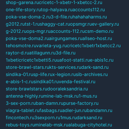
shop-garena.ru
cricetc-1-xbetr-1-xbetcc-2.ru
one-life-story.ru
top-halyava.ru
accounts112.ru
poka-vse-doma-2.ru
3-d-file.ru
hahahaharms.ru
g2012.ru
tst-1.ru
shaggy-cat.ru
opsmgr.ru
ev-gallery.ru
g-2012.ru
ops-mgr.ru
accounts-112.ru
csm-demo.ru
poka-vse-doma2.ru
airgungames.ru
allseo-host.ru
tehosmotre.ru
varieta-yug.ru
cricetc1xbetr1xbetcc2.ru
raytor-d.ru
atillagunn.ru
3d-file.ru
1xbeticricetc1xbetti5.ru
uafoot-statti.ru
e-abis1c.ru
store-brawl-stars.ru
kts-services.ru
dark-sand.ru
sindika-01.ru
sp-life.ru
x-legion.ru
sib-archives.ru
e-abis-1-c.ru
sindika01.ru
venda-festival.ru
store-brawlstars.ru
dooraleksandria.ru
antenna-highly.ru
mine-lab-msk.ru
1-mus.ru
3-sex-porn.ru
ban-damn.ru
purse-factory.ru
viagra-tablet.ru
fasbags.ru
adler-jun.ru
bandamn.ru
fincontech.ru
3sexporn.ru
1mus.ru
darksand.ru
rebus-toys.ru
minelab-msk.ru
alabuga-cityhotel.ru