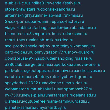
e-abis-1-c.ru
sindika01.ru
venda-festival.ru
store-brawlstars.ru
dooraleksandria.ru
antenna-highly.ru
mine-lab-msk.ru
1-mus.ru
3-sex-porn.ru
ban-damn.ru
purse-factory.ru
viagra-tablet.ru
fasbags.ru
adler-jun.ru
bandamn.ru
fincontech.ru
3sexporn.ru
1mus.ru
darksand.ru
rebus-toys.ru
minelab-msk.ru
rtdco.ru
seo-prodvizhenie-sajtov-stroitelnyh-kompanij.ru
card-voice.ru
rulonnyygazon177.ru
snow-guard.ru
domizbrusa-9x12spb.ru
demaholding.ru
aalse.ru
a380club.ru
argentinamia.ru
perkoka.ru
movie-one.ru
perk-oka.ru
g-octopus.ru
sibarchives.ru
andreislyusar.ru
naruto-x.ru
pursefactory.ru
tor-lyubov-i-grom.ru
spayderhed-2022.ru
movieone.ru
evro-dez.ru
webamator.ru
ma-absolut1.ru
avtopomosch27.ru
nv-750.ru
news-plain.ru
nertansaga.ru
delanalad.ru
dizfiles.ru
youtubefree.ru
aria-family.ru
roadli.ru
planeta-samara.ru
mysmartbuy.ru