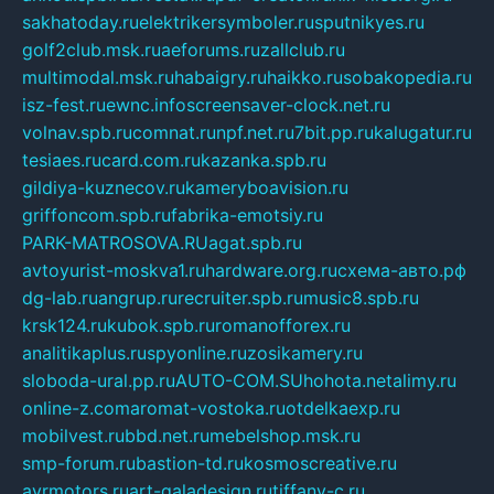
sakhatoday.ru
elektrikersymboler.ru
sputnikyes.ru
golf2club.msk.ru
aeforums.ru
zallclub.ru
multimodal.msk.ru
habaigry.ru
haikko.ru
sobakopedia.ru
isz-fest.ru
ewnc.info
screensaver-clock.net.ru
volnav.spb.ru
comnat.ru
npf.net.ru
7bit.pp.ru
kalugatur.ru
tesiaes.ru
card.com.ru
kazanka.spb.ru
gildiya-kuznecov.ru
kameryboavision.ru
griffoncom.spb.ru
fabrika-emotsiy.ru
PARK-MATROSOVA.RU
agat.spb.ru
avtoyurist-moskva1.ru
hardware.org.ru
схема-авто.рф
dg-lab.ru
angrup.ru
recruiter.spb.ru
music8.spb.ru
krsk124.ru
kubok.spb.ru
romanofforex.ru
analitikaplus.ru
spyonline.ru
zosikamery.ru
sloboda-ural.pp.ru
AUTO-COM.SU
hohota.net
alimy.ru
online-z.com
aromat-vostoka.ru
otdelkaexp.ru
mobilvest.ru
bbd.net.ru
mebelshop.msk.ru
smp-forum.ru
bastion-td.ru
kosmoscreative.ru
avrmotors.ru
art-galadesign.ru
tiffany-c.ru