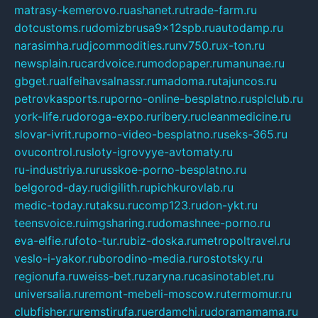
matrasy-kemerovo.ru
ashanet.ru
trade-farm.ru
dotcustoms.ru
domizbrusa9x12spb.ru
autodamp.ru
narasimha.ru
djcommodities.ru
nv750.ru
x-ton.ru
newsplain.ru
cardvoice.ru
modopaper.ru
manunae.ru
gbget.ru
alfeihavsalnassr.ru
madoma.ru
tajuncos.ru
petrovkasports.ru
porno-online-besplatno.ru
splclub.ru
york-life.ru
doroga-expo.ru
ribery.ru
cleanmedicine.ru
slovar-ivrit.ru
porno-video-besplatno.ru
seks-365.ru
ovucontrol.ru
sloty-igrovyye-avtomaty.ru
ru-industriya.ru
russkoe-porno-besplatno.ru
belgorod-day.ru
digilith.ru
pichkurovlab.ru
medic-today.ru
taksu.ru
comp123.ru
don-ykt.ru
teensvoice.ru
imgsharing.ru
domashnee-porno.ru
eva-elfie.ru
foto-tur.ru
biz-doska.ru
metropoltravel.ru
veslo-i-yakor.ru
borodino-media.ru
rostotsky.ru
regionufa.ru
weiss-bet.ru
zaryna.ru
casinotablet.ru
universalia.ru
remont-mebeli-moscow.ru
termomur.ru
clubfisher.ru
remstirufa.ru
erdamchi.ru
doramamama.ru