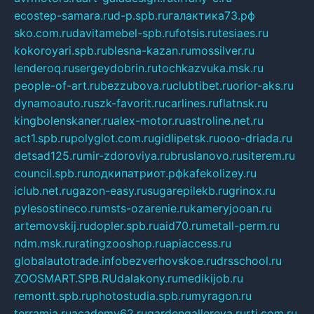
ecostep-samara.ru
d-p.spb.ru
галактика73.рф
sko.com.ru
davitamebel-spb.ru
fotsis.ru
tesiaes.ru
kokoroyari.spb.ru
blesna-kazan.ru
mossilver.ru
lenderoq.ru
sergeydobrin.ru
tochkazvuka.msk.ru
people-of-art.ru
bezzubova.ru
clubtibet.ru
orior-aks.ru
dynamoauto.ru
szk-favorit.ru
carlines.ru
flatnsk.ru
kingbolenskaner.ru
alex-motor.ru
astroline.net.ru
act1.spb.ru
polyglot.com.ru
gidlipetsk.ru
ooo-driada.ru
detsad125.ru
mir-zdoroviya.ru
bruslanovo.ru
siterem.ru
council.spb.ru
лодкипатриот.рф
kafekolizey.ru
iclub.net.ru
gazon-easy.ru
sugarepilekb.ru
grinox.ru
pylesostineco.ru
msts-ozarenie.ru
kameryjooan.ru
artemovskij.ru
dopler.spb.ru
aid70.ru
metall-perm.ru
ndm.msk.ru
ratingzooshop.ru
apiaccess.ru
globalautotrade.info
bezverhovskoe.ru
drsschool.ru
ZOOSMART.SPB.RU
dalakony.ru
medikijob.ru
remontt.spb.ru
photostudia.spb.ru
myragon.ru
terramia.ru
academy62.ru
gardengallereya.ru
rti.com.ru