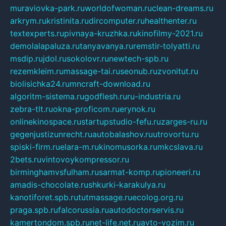
muraviovka-park.ru
worldofwoman.ru
clean-dreams.ru
arkrym.ru
kristinita.ru
dircomputer.ru
healthenter.ru
textexperts.ru
pivnaya-kruzhka.ru
kinofilmy-2021.ru
demolalapaluza.ru
tanyavanya.ru
remstir-tolyatti.ru
msdip.ru
jdol.ru
sokolovr.ru
newtech-spb.ru
rezemkleim.ru
massage-tai.ru
seonub.ru
zvonitut.ru
biolisichka24.ru
mncraft-download.ru
algoritm-sistema.ru
godflesh.ru
ru-industria.ru
zebra-tlt.ru
okna-proficom.ru
erynok.ru
onlinekinospace.ru
startupstudio-fefu.ru
zarges-ru.ru
gegenjustizunrecht.ru
autobalashov.ru
utrovortu.ru
spiski-firm.ru
elara-m.ru
kinomusorka.ru
mkcslava.ru
2bets.ru
vintovoykompressor.ru
birminghamvsfulham.ru
sarmat-komp.ru
pioneeri.ru
amadis-chocolate.ru
shkurki-karakulya.ru
kanotiforet.spb.ru
tutmassage.ru
ecolog.org.ru
praga.spb.ru
falcorussia.ru
autodoctorservis.ru
kamertondom.spb.ru
net-life.net.ru
avto-vozim.ru