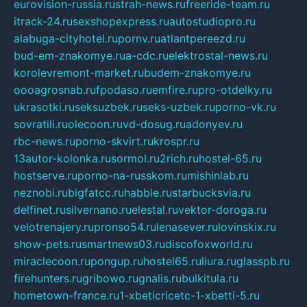
eurovision-russia.ru
strah-news.ru
freeride-team.ru
itrack-24.ru
sexshopexpress.ru
autostudiopro.ru
alabuga-cityhotel.ru
pornv.ru
atlantpereezd.ru
bud-em-znakomye.ru
a-cdc.ru
elektrostal-news.ru
korolevremont-market.ru
budem-znakomye.ru
oooagrosnab.ru
fpodaso.ru
emfire.ru
pro-otdelky.ru
ukrasotki.ru
seksuzbek.ru
seks-uzbek.ru
porno-vk.ru
sovratili.ru
olecoon.ru
vd-dosug.ru
adonyev.ru
rbc-news.ru
porno-skvirt.ru
krospr.ru
13autor-kolonka.ru
sormol.ru
2rich.ru
hostel-65.ru
hostserve.ru
porno-na-russkom.ru
mishinlab.ru
neznobi.ru
bigfatcc.ru
habble.ru
starbucksvia.ru
delfinet.ru
silvernano.ru
elestal.ru
vektor-doroga.ru
velotrenajery.ru
pronso54.ru
lenasever.ru
lovinskix.ru
show-pets.ru
smartnews03.ru
discofoxworld.ru
miraclecoon.ru
pongup.ru
hostel65.ru
liura.ru
glasspb.ru
firehunters.ru
gribowo.ru
gnalis.ru
bulkitula.ru
hometown-france.ru
1-xbeticricetc-1-xbetti-5.ru