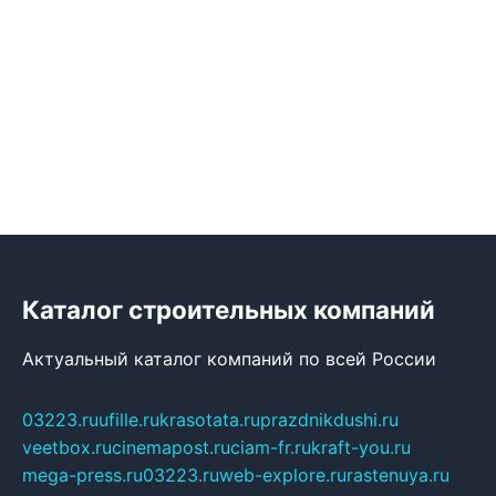
Каталог строительных компаний
Актуальный каталог компаний по всей России
03223.ru
ufille.ru
krasotata.ru
prazdnikdushi.ru
veetbox.ru
cinemapost.ru
ciam-fr.ru
kraft-you.ru
mega-press.ru
03223.ru
web-explore.ru
rastenuya.ru