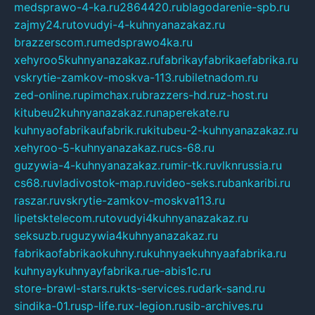
medsprawo-4-ka.ru
2864420.ru
blagodarenie-spb.ru
zajmy24.ru
tovudyi-4-kuhnyanazakaz.ru
brazzerscom.ru
medsprawo4ka.ru
xehyroo5kuhnyanazakaz.ru
fabrikayfabrikaefabrika.ru
vskrytie-zamkov-moskva-113.ru
biletnadom.ru
zed-online.ru
pimchax.ru
brazzers-hd.ru
z-host.ru
kitubeu2kuhnyanazakaz.ru
naperekate.ru
kuhnyaofabrikaufabrik.ru
kitubeu-2-kuhnyanazakaz.ru
xehyroo-5-kuhnyanazakaz.ru
cs-68.ru
guzywia-4-kuhnyanazakaz.ru
mir-tk.ru
vlknrussia.ru
cs68.ru
vladivostok-map.ru
video-seks.ru
bankaribi.ru
raszar.ru
vskrytie-zamkov-moskva113.ru
lipetsktelecom.ru
tovudyi4kuhnyanazakaz.ru
seksuzb.ru
guzywia4kuhnyanazakaz.ru
fabrikaofabrikaokuhny.ru
kuhnyaekuhnyaafabrika.ru
kuhnyaykuhnyayfabrika.ru
e-abis1c.ru
store-brawl-stars.ru
kts-services.ru
dark-sand.ru
sindika-01.ru
sp-life.ru
x-legion.ru
sib-archives.ru