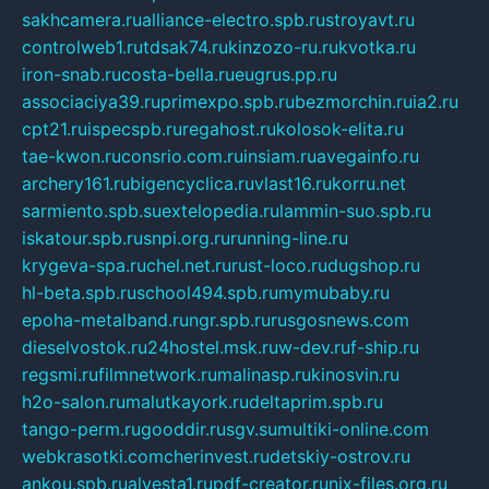
sakhcamera.ru
alliance-electro.spb.ru
stroyavt.ru
controlweb1.ru
tdsak74.ru
kinzozo-ru.ru
kvotka.ru
iron-snab.ru
costa-bella.ru
eugrus.pp.ru
associaciya39.ru
primexpo.spb.ru
bezmorchin.ru
ia2.ru
cpt21.ru
ispecspb.ru
regahost.ru
kolosok-elita.ru
tae-kwon.ru
consrio.com.ru
insiam.ru
avegainfo.ru
archery161.ru
bigencyclica.ru
vlast16.ru
korru.net
sarmiento.spb.su
extelopedia.ru
lammin-suo.spb.ru
iskatour.spb.ru
snpi.org.ru
running-line.ru
krygeva-spa.ru
chel.net.ru
rust-loco.ru
dugshop.ru
hl-beta.spb.ru
school494.spb.ru
mymubaby.ru
epoha-metalband.ru
ngr.spb.ru
rusgosnews.com
dieselvostok.ru
24hostel.msk.ru
w-dev.ru
f-ship.ru
regsmi.ru
filmnetwork.ru
malinasp.ru
kinosvin.ru
h2o-salon.ru
malutkayork.ru
deltaprim.spb.ru
tango-perm.ru
gooddir.ru
sgv.su
multiki-online.com
webkrasotki.com
cherinvest.ru
detskiy-ostrov.ru
ankou.spb.ru
alvesta1.ru
pdf-creator.ru
nix-files.org.ru