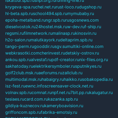
iskatour.spb.ru
snpi.org.ru
running-line.ru
krygeva-spa.ru
chel.net.ru
rust-loco.ru
dugshop.ru
hl-beta.spb.ru
school494.spb.ru
mymubaby.ru
epoha-metalband.ru
ngr.spb.ru
rusgosnews.com
dieselvostok.ru
24hostel.msk.ru
w-dev.ru
f-ship.ru
regsmi.ru
filmnetwork.ru
malinasp.ru
kinosvin.ru
h2o-salon.ru
malutkayork.ru
deltaprim.spb.ru
tango-perm.ru
gooddir.ru
sgv.su
multiki-online.com
webkrasotki.com
cherinvest.ru
detskiy-ostrov.ru
ankou.spb.ru
alvesta1.ru
pdf-creator.ru
nix-files.org.ru
sakhatoday.ru
elektrikersymboler.ru
sputnikyes.ru
golf2club.msk.ru
aeforums.ru
zallclub.ru
multimodal.msk.ru
habaigry.ru
haikko.ru
sobakopedia.ru
isz-fest.ru
ewnc.info
screensaver-clock.net.ru
volnav.spb.ru
comnat.ru
npf.net.ru
7bit.pp.ru
kalugatur.ru
tesiaes.ru
card.com.ru
kazanka.spb.ru
gildiya-kuznecov.ru
kameryboavision.ru
griffoncom.spb.ru
fabrika-emotsiy.ru