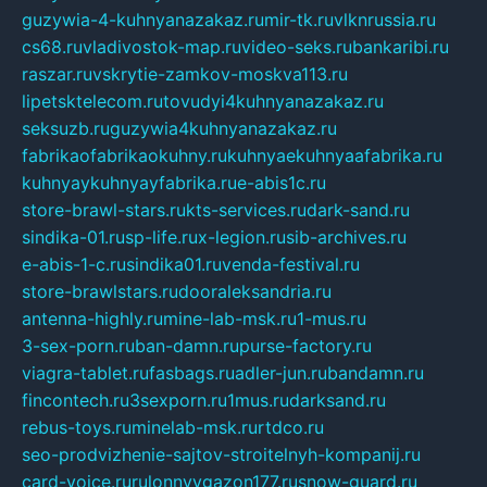
guzywia-4-kuhnyanazakaz.ru
mir-tk.ru
vlknrussia.ru
cs68.ru
vladivostok-map.ru
video-seks.ru
bankaribi.ru
raszar.ru
vskrytie-zamkov-moskva113.ru
lipetsktelecom.ru
tovudyi4kuhnyanazakaz.ru
seksuzb.ru
guzywia4kuhnyanazakaz.ru
fabrikaofabrikaokuhny.ru
kuhnyaekuhnyaafabrika.ru
kuhnyaykuhnyayfabrika.ru
e-abis1c.ru
store-brawl-stars.ru
kts-services.ru
dark-sand.ru
sindika-01.ru
sp-life.ru
x-legion.ru
sib-archives.ru
e-abis-1-c.ru
sindika01.ru
venda-festival.ru
store-brawlstars.ru
dooraleksandria.ru
antenna-highly.ru
mine-lab-msk.ru
1-mus.ru
3-sex-porn.ru
ban-damn.ru
purse-factory.ru
viagra-tablet.ru
fasbags.ru
adler-jun.ru
bandamn.ru
fincontech.ru
3sexporn.ru
1mus.ru
darksand.ru
rebus-toys.ru
minelab-msk.ru
rtdco.ru
seo-prodvizhenie-sajtov-stroitelnyh-kompanij.ru
card-voice.ru
rulonnyygazon177.ru
snow-guard.ru