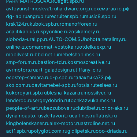
PARK-MATROSOVA.RU
agat.spb.ru
avtoyurist-moskva1.ru
hardware.org.ru
схема-авто.рф
dg-lab.ru
angrup.ru
recruiter.spb.ru
music8.spb.ru
krsk124.ru
kubok.spb.ru
romanofforex.ru
analitikaplus.ru
spyonline.ru
zosikamery.ru
sloboda-ural.pp.ru
AUTO-COM.SU
hohota.net
alimy.ru
online-z.com
aromat-vostoka.ru
otdelkaexp.ru
mobilvest.ru
bbd.net.ru
mebelshop.msk.ru
smp-forum.ru
bastion-td.ru
kosmoscreative.ru
avrmotors.ru
art-galadesign.ru
tiffany-c.ru
ecostep-samara.ru
d-p.spb.ru
галактика73.рф
sko.com.ru
davitamebel-spb.ru
fotsis.ru
tesiaes.ru
kokoroyari.spb.ru
blesna-kazan.ru
mossilver.ru
lenderoq.ru
sergeydobrin.ru
tochkazvuka.msk.ru
people-of-art.ru
bezzubova.ru
clubtibet.ru
orior-aks.ru
dynamoauto.ru
szk-favorit.ru
carlines.ru
flatnsk.ru
kingbolenskaner.ru
alex-motor.ru
astroline.net.ru
act1.spb.ru
polyglot.com.ru
gidlipetsk.ru
ooo-driada.ru