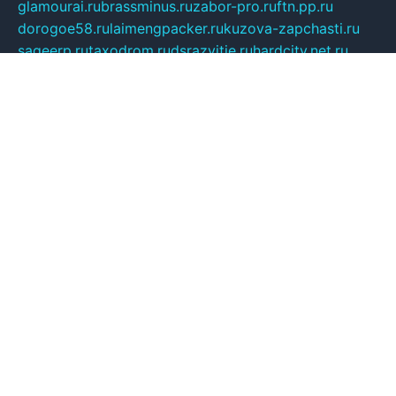
glamourai.ru
brassminus.ru
zabor-pro.ru
ftn.pp.ru
dorogoe58.ru
laimengpacker.ru
kuzova-zapchasti.ru
sageerp.ru
taxodrom.ru
dsrazvitie.ru
hardcity.net.ru
ratinghomegames.ru
topservice25.ru
gubernyan.ru
gtglasslined.ru
ii4.ru
tssport.spb.ru
andorra24.com
blackwallstreet.ru
oboimos.ru
optim-doors.com.ru
ikuch.ru
nycr.org.ru
npa21.ru
vremya-ch.spb.ru
desert000.ru
ivtorgi.ru
ifiori.ru
catalog-statei.ru
dcv.org.ru
spetsmaster174.ru
ipkameryhiseeu.ru
dum26.ru
ruspol.spb.ru
fr-opendp.ru
kam-solnyshko.ru
cheyenne-arapaho.ru
sevzapmetal.spb.ru
ted-lapidus.spb.ru
parasite-eliminator.ru
sigma-complete.ru
modernworld.ru
dama-moda.ru
eholot-group.ru
sk-nvkz.ru
DRONGOLD.RU
democratia2.ru
i-farmer.ru
mass-sport.org
jablonex.spb.ru
bookmess.ru
linkword.ru
refineua.com.ru
cs-spec.net.ru
altay-mebel.ru
DNK-THEATRE.RU
mechaniks.spb.ru
ipcamtechage.ru