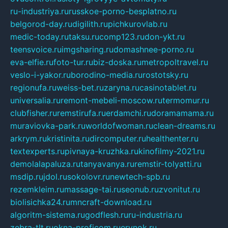
ru-industriya.ru
russkoe-porno-besplatno.ru
belgorod-day.ru
digilith.ru
pichkurovlab.ru
medic-today.ru
taksu.ru
comp123.ru
don-ykt.ru
teensvoice.ru
imgsharing.ru
domashnee-porno.ru
eva-elfie.ru
foto-tur.ru
biz-doska.ru
metropoltravel.ru
veslo-i-yakor.ru
borodino-media.ru
rostotsky.ru
regionufa.ru
weiss-bet.ru
zaryna.ru
casinotablet.ru
universalia.ru
remont-mebeli-moscow.ru
termomur.ru
clubfisher.ru
remstirufa.ru
erdamchi.ru
doramamama.ru
muraviovka-park.ru
worldofwoman.ru
clean-dreams.ru
arkrym.ru
kristinita.ru
dircomputer.ru
healthenter.ru
textexperts.ru
pivnaya-kruzhka.ru
kinofilmy-2021.ru
demolalapaluza.ru
tanyavanya.ru
remstir-tolyatti.ru
msdip.ru
jdol.ru
sokolovr.ru
newtech-spb.ru
rezemkleim.ru
massage-tai.ru
seonub.ru
zvonitut.ru
biolisichka24.ru
mncraft-download.ru
algoritm-sistema.ru
godflesh.ru
ru-industria.ru
zebra-tlt.ru
okna-proficom.ru
erynok.ru