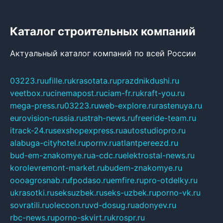
Каталог строительных компаний
Актуальный каталог компаний по всей России
03223.ru
ufille.ru
krasotata.ru
prazdnikdushi.ru
veetbox.ru
cinemapost.ru
ciam-fr.ru
kraft-you.ru
mega-press.ru
03223.ru
web-explore.ru
rastenuya.ru
eurovision-russia.ru
strah-news.ru
freeride-team.ru
itrack-24.ru
sexshopexpress.ru
autostudiopro.ru
alabuga-cityhotel.ru
pornv.ru
atlantpereezd.ru
bud-em-znakomye.ru
a-cdc.ru
elektrostal-news.ru
korolevremont-market.ru
budem-znakomye.ru
oooagrosnab.ru
fpodaso.ru
emfire.ru
pro-otdelky.ru
ukrasotki.ru
seksuzbek.ru
seks-uzbek.ru
porno-vk.ru
sovratili.ru
olecoon.ru
vd-dosug.ru
adonyev.ru
rbc-news.ru
porno-skvirt.ru
krospr.ru