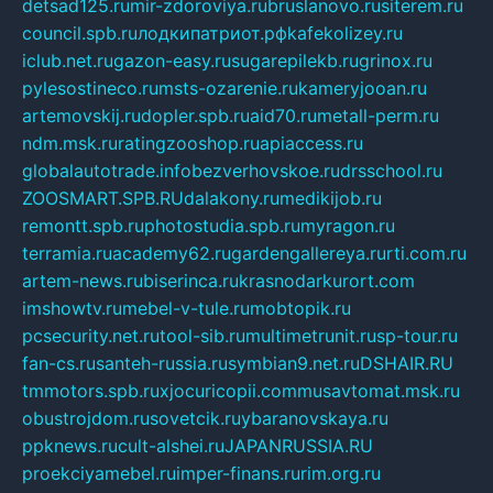
detsad125.ru
mir-zdoroviya.ru
bruslanovo.ru
siterem.ru
council.spb.ru
лодкипатриот.рф
kafekolizey.ru
iclub.net.ru
gazon-easy.ru
sugarepilekb.ru
grinox.ru
pylesostineco.ru
msts-ozarenie.ru
kameryjooan.ru
artemovskij.ru
dopler.spb.ru
aid70.ru
metall-perm.ru
ndm.msk.ru
ratingzooshop.ru
apiaccess.ru
globalautotrade.info
bezverhovskoe.ru
drsschool.ru
ZOOSMART.SPB.RU
dalakony.ru
medikijob.ru
remontt.spb.ru
photostudia.spb.ru
myragon.ru
terramia.ru
academy62.ru
gardengallereya.ru
rti.com.ru
artem-news.ru
biserinca.ru
krasnodarkurort.com
imshowtv.ru
mebel-v-tule.ru
mobtopik.ru
pcsecurity.net.ru
tool-sib.ru
multimetrunit.ru
sp-tour.ru
fan-cs.ru
santeh-russia.ru
symbian9.net.ru
DSHAIR.RU
tmmotors.spb.ru
xjocuricopii.com
musavtomat.msk.ru
obustrojdom.ru
sovetcik.ru
ybaranovskaya.ru
ppknews.ru
cult-alshei.ru
JAPANRUSSIA.RU
proekciyamebel.ru
imper-finans.ru
rim.org.ru