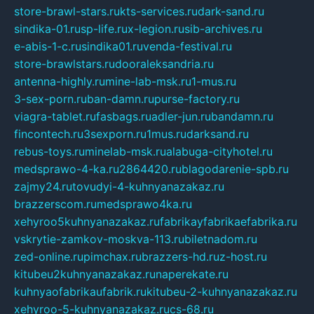
store-brawl-stars.ru
kts-services.ru
dark-sand.ru
sindika-01.ru
sp-life.ru
x-legion.ru
sib-archives.ru
e-abis-1-c.ru
sindika01.ru
venda-festival.ru
store-brawlstars.ru
dooraleksandria.ru
antenna-highly.ru
mine-lab-msk.ru
1-mus.ru
3-sex-porn.ru
ban-damn.ru
purse-factory.ru
viagra-tablet.ru
fasbags.ru
adler-jun.ru
bandamn.ru
fincontech.ru
3sexporn.ru
1mus.ru
darksand.ru
rebus-toys.ru
minelab-msk.ru
alabuga-cityhotel.ru
medsprawo-4-ka.ru
2864420.ru
blagodarenie-spb.ru
zajmy24.ru
tovudyi-4-kuhnyanazakaz.ru
brazzerscom.ru
medsprawo4ka.ru
xehyroo5kuhnyanazakaz.ru
fabrikayfabrikaefabrika.ru
vskrytie-zamkov-moskva-113.ru
biletnadom.ru
zed-online.ru
pimchax.ru
brazzers-hd.ru
z-host.ru
kitubeu2kuhnyanazakaz.ru
naperekate.ru
kuhnyaofabrikaufabrik.ru
kitubeu-2-kuhnyanazakaz.ru
xehyroo-5-kuhnyanazakaz.ru
cs-68.ru