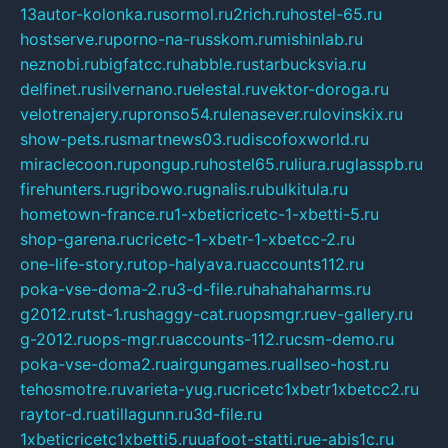
13autor-kolonka.ru
sormol.ru
2rich.ru
hostel-65.ru
hostserve.ru
porno-na-russkom.ru
mishinlab.ru
neznobi.ru
bigfatcc.ru
habble.ru
starbucksvia.ru
delfinet.ru
silvernano.ru
elestal.ru
vektor-doroga.ru
velotrenajery.ru
pronso54.ru
lenasever.ru
lovinskix.ru
show-pets.ru
smartnews03.ru
discofoxworld.ru
miraclecoon.ru
pongup.ru
hostel65.ru
liura.ru
glasspb.ru
firehunters.ru
gribowo.ru
gnalis.ru
bulkitula.ru
hometown-france.ru
1-xbeticricetc-1-xbetti-5.ru
shop-garena.ru
cricetc-1-xbetr-1-xbetcc-2.ru
one-life-story.ru
top-halyava.ru
accounts112.ru
poka-vse-doma-2.ru
3-d-file.ru
hahahaharms.ru
g2012.ru
tst-1.ru
shaggy-cat.ru
opsmgr.ru
ev-gallery.ru
g-2012.ru
ops-mgr.ru
accounts-112.ru
csm-demo.ru
poka-vse-doma2.ru
airgungames.ru
allseo-host.ru
tehosmotre.ru
varieta-yug.ru
cricetc1xbetr1xbetcc2.ru
raytor-d.ru
atillagunn.ru
3d-file.ru
1xbeticricetc1xbetti5.ru
uafoot-statti.ru
e-abis1c.ru