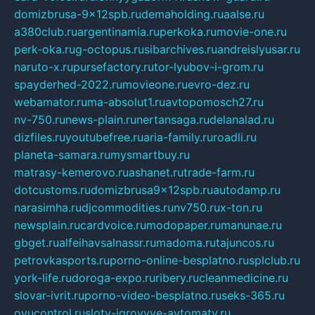
domizbrusa-9x12spb.ru
demaholding.ru
aalse.ru
a380club.ru
argentinamia.ru
perkoka.ru
movie-one.ru
perk-oka.ru
g-octopus.ru
sibarchives.ru
andreislyusar.ru
naruto-x.ru
pursefactory.ru
tor-lyubov-i-grom.ru
spayderhed-2022.ru
movieone.ru
evro-dez.ru
webamator.ru
ma-absolut1.ru
avtopomosch27.ru
nv-750.ru
news-plain.ru
nertansaga.ru
delanalad.ru
dizfiles.ru
youtubefree.ru
aria-family.ru
roadli.ru
planeta-samara.ru
mysmartbuy.ru
matrasy-kemerovo.ru
ashanet.ru
trade-farm.ru
dotcustoms.ru
domizbrusa9x12spb.ru
autodamp.ru
narasimha.ru
djcommodities.ru
nv750.ru
x-ton.ru
newsplain.ru
cardvoice.ru
modopaper.ru
manunae.ru
gbget.ru
alfeihavsalnassr.ru
madoma.ru
tajuncos.ru
petrovkasports.ru
porno-online-besplatno.ru
splclub.ru
york-life.ru
doroga-expo.ru
ribery.ru
cleanmedicine.ru
slovar-ivrit.ru
porno-video-besplatno.ru
seks-365.ru
ovucontrol.ru
sloty-igrovyye-avtomaty.ru