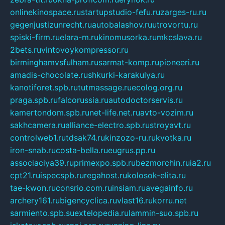
onlinekinospace.ru
startupstudio-fefu.ru
zarges-ru.ru
gegenjustizunrecht.ru
autobalashov.ru
utrovortu.ru
spiski-firm.ru
elara-m.ru
kinomusorka.ru
mkcslava.ru
2bets.ru
vintovoykompressor.ru
birminghamvsfulham.ru
sarmat-komp.ru
pioneeri.ru
amadis-chocolate.ru
shkurki-karakulya.ru
kanotiforet.spb.ru
tutmassage.ru
ecolog.org.ru
praga.spb.ru
falcorussia.ru
autodoctorservis.ru
kamertondom.spb.ru
net-life.net.ru
avto-vozim.ru
sakhcamera.ru
alliance-electro.spb.ru
stroyavt.ru
controlweb1.ru
tdsak74.ru
kinzozo-ru.ru
kvotka.ru
iron-snab.ru
costa-bella.ru
eugrus.pp.ru
associaciya39.ru
primexpo.spb.ru
bezmorchin.ru
ia2.ru
cpt21.ru
ispecspb.ru
regahost.ru
kolosok-elita.ru
tae-kwon.ru
consrio.com.ru
insiam.ru
avegainfo.ru
archery161.ru
bigencyclica.ru
vlast16.ru
korru.net
sarmiento.spb.su
extelopedia.ru
lammin-suo.spb.ru