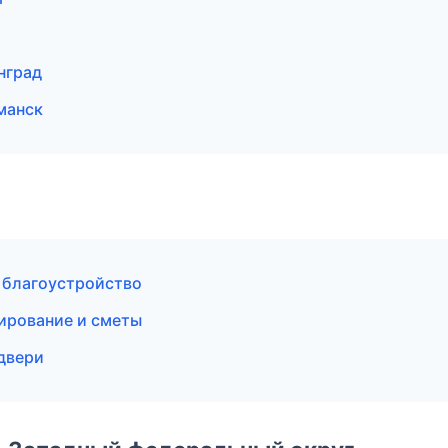
нград
манск
 благоустройство
ирование и сметы
двери