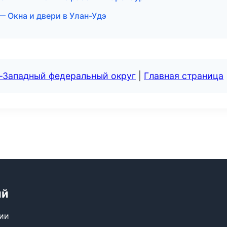
 Окна и двери в Улан-Удэ
о-Западный федеральный округ
|
Главная страница
ий
сии