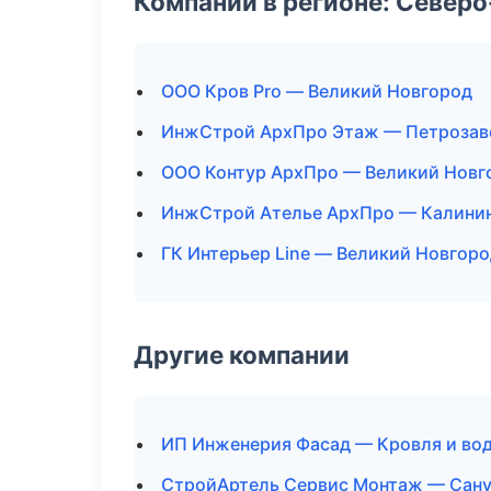
Компании в регионе: Север
ООО Кров Pro — Великий Новгород
ИнжСтрой АрхПро Этаж — Петрозав
ООО Контур АрхПро — Великий Новг
ИнжСтрой Ателье АрхПро — Калини
ГК Интерьер Line — Великий Новгор
Другие компании
ИП Инженерия Фасад — Кровля и вод
СтройАртель Сервис Монтаж — Сануз