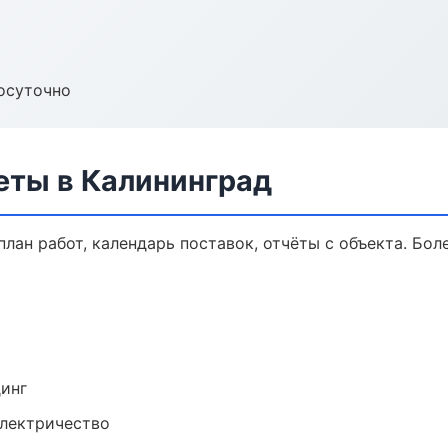
осуточно
еты в Калининград
лан работ, календарь поставок, отчёты с объекта. Боле
динг
электричество