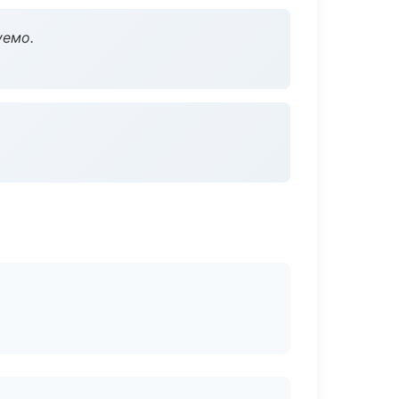
уемо.