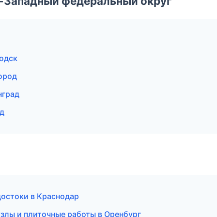
о-Западный федеральный округ
одск
ород
нград
од
остоки в Краснодар
лы и плиточные работы в Оренбург