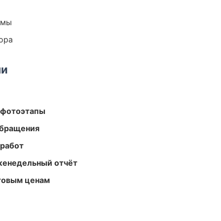
емы
ора
ми
 фотоэтапы
обращения
 работ
женедельный отчёт
птовым ценам