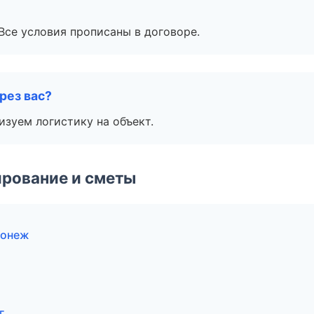
Все условия прописаны в договоре.
рез вас?
изуем логистику на объект.
рование и сметы
ронеж
г