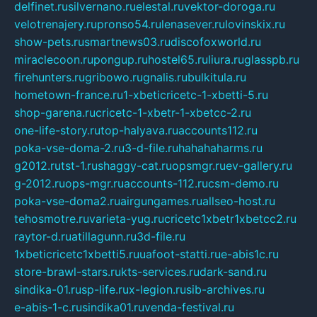
delfinet.ru
silvernano.ru
elestal.ru
vektor-doroga.ru
velotrenajery.ru
pronso54.ru
lenasever.ru
lovinskix.ru
show-pets.ru
smartnews03.ru
discofoxworld.ru
miraclecoon.ru
pongup.ru
hostel65.ru
liura.ru
glasspb.ru
firehunters.ru
gribowo.ru
gnalis.ru
bulkitula.ru
hometown-france.ru
1-xbeticricetc-1-xbetti-5.ru
shop-garena.ru
cricetc-1-xbetr-1-xbetcc-2.ru
one-life-story.ru
top-halyava.ru
accounts112.ru
poka-vse-doma-2.ru
3-d-file.ru
hahahaharms.ru
g2012.ru
tst-1.ru
shaggy-cat.ru
opsmgr.ru
ev-gallery.ru
g-2012.ru
ops-mgr.ru
accounts-112.ru
csm-demo.ru
poka-vse-doma2.ru
airgungames.ru
allseo-host.ru
tehosmotre.ru
varieta-yug.ru
cricetc1xbetr1xbetcc2.ru
raytor-d.ru
atillagunn.ru
3d-file.ru
1xbeticricetc1xbetti5.ru
uafoot-statti.ru
e-abis1c.ru
store-brawl-stars.ru
kts-services.ru
dark-sand.ru
sindika-01.ru
sp-life.ru
x-legion.ru
sib-archives.ru
e-abis-1-c.ru
sindika01.ru
venda-festival.ru