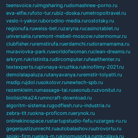
teensvoice.ru
imgsharing.ru
domashnee-porno.ru
eva-elfie.ru
foto-tur.ru
biz-doska.ru
metropoltravel.ru
veslo-i-yakor.ru
borodino-media.ru
rostotsky.ru
regionufa.ru
weiss-bet.ru
zaryna.ru
casinotablet.ru
universalia.ru
remont-mebeli-moscow.ru
termomur.ru
clubfisher.ru
remstirufa.ru
erdamchi.ru
doramamama.ru
muraviovka-park.ru
worldofwoman.ru
clean-dreams.ru
arkrym.ru
kristinita.ru
dircomputer.ru
healthenter.ru
textexperts.ru
pivnaya-kruzhka.ru
kinofilmy-2021.ru
demolalapaluza.ru
tanyavanya.ru
remstir-tolyatti.ru
msdip.ru
jdol.ru
sokolovr.ru
newtech-spb.ru
rezemkleim.ru
massage-tai.ru
seonub.ru
zvonitut.ru
biolisichka24.ru
mncraft-download.ru
algoritm-sistema.ru
godflesh.ru
ru-industria.ru
zebra-tlt.ru
okna-proficom.ru
erynok.ru
onlinekinospace.ru
startupstudio-fefu.ru
zarges-ru.ru
gegenjustizunrecht.ru
autobalashov.ru
utrovortu.ru
spiski-firm.ru
elara-m.ru
kinomusorka.ru
mkcslava.ru