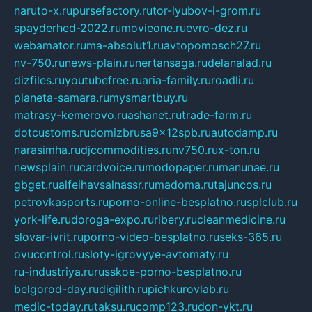
naruto-x.ru
pursefactory.ru
tor-lyubov-i-grom.ru
spayderhed-2022.ru
movieone.ru
evro-dez.ru
webamator.ru
ma-absolut1.ru
avtopomosch27.ru
nv-750.ru
news-plain.ru
nertansaga.ru
delanalad.ru
dizfiles.ru
youtubefree.ru
aria-family.ru
roadli.ru
planeta-samara.ru
mysmartbuy.ru
matrasy-kemerovo.ru
ashanet.ru
trade-farm.ru
dotcustoms.ru
domizbrusa9x12spb.ru
autodamp.ru
narasimha.ru
djcommodities.ru
nv750.ru
x-ton.ru
newsplain.ru
cardvoice.ru
modopaper.ru
manunae.ru
gbget.ru
alfeihavsalnassr.ru
madoma.ru
tajuncos.ru
petrovkasports.ru
porno-online-besplatno.ru
splclub.ru
york-life.ru
doroga-expo.ru
ribery.ru
cleanmedicine.ru
slovar-ivrit.ru
porno-video-besplatno.ru
seks-365.ru
ovucontrol.ru
sloty-igrovyye-avtomaty.ru
ru-industriya.ru
russkoe-porno-besplatno.ru
belgorod-day.ru
digilith.ru
pichkurovlab.ru
medic-today.ru
taksu.ru
comp123.ru
don-ykt.ru