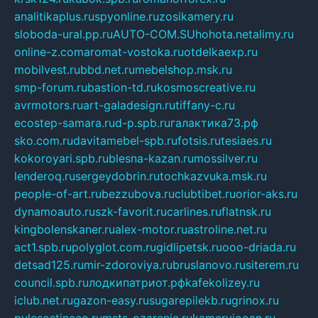
analitikaplus.ru
spyonline.ru
zosikamery.ru
sloboda-ural.pp.ru
AUTO-COM.SU
hohota.net
alimy.ru
online-z.com
aromat-vostoka.ru
otdelkaexp.ru
mobilvest.ru
bbd.net.ru
mebelshop.msk.ru
smp-forum.ru
bastion-td.ru
kosmoscreative.ru
avrmotors.ru
art-galadesign.ru
tiffany-c.ru
ecostep-samara.ru
d-p.spb.ru
галактика73.рф
sko.com.ru
davitamebel-spb.ru
fotsis.ru
tesiaes.ru
kokoroyari.spb.ru
blesna-kazan.ru
mossilver.ru
lenderoq.ru
sergeydobrin.ru
tochkazvuka.msk.ru
people-of-art.ru
bezzubova.ru
clubtibet.ru
orior-aks.ru
dynamoauto.ru
szk-favorit.ru
carlines.ru
flatnsk.ru
kingbolenskaner.ru
alex-motor.ru
astroline.net.ru
act1.spb.ru
polyglot.com.ru
gidlipetsk.ru
ooo-driada.ru
detsad125.ru
mir-zdoroviya.ru
bruslanovo.ru
siterem.ru
council.spb.ru
лодкипатриот.рф
kafekolizey.ru
iclub.net.ru
gazon-easy.ru
sugarepilekb.ru
grinox.ru
pylesostineco.ru
msts-ozarenie.ru
kameryjooan.ru