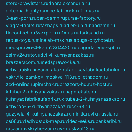
store-brawlstars.ru
dooraleksandria.ru
antenna-highly.ru
mine-lab-msk.ru
1-mus.ru
3-sex-porn.ru
ban-damn.ru
purse-factory.ru
viagra-tablet.ru
fasbags.ru
adler-jun.ru
bandamn.ru
fincontech.ru
3sexporn.ru
1mus.ru
darksand.ru
rebus-toys.ru
minelab-msk.ru
alabuga-cityhotel.ru
medsprawo-4-ka.ru
2864420.ru
blagodarenie-spb.ru
zajmy24.ru
tovudyi-4-kuhnyanazakaz.ru
brazzerscom.ru
medsprawo4ka.ru
xehyroo5kuhnyanazakaz.ru
fabrikayfabrikaefabrika.ru
vskrytie-zamkov-moskva-113.ru
biletnadom.ru
zed-online.ru
pimchax.ru
brazzers-hd.ru
z-host.ru
kitubeu2kuhnyanazakaz.ru
naperekate.ru
kuhnyaofabrikaufabrik.ru
kitubeu-2-kuhnyanazakaz.ru
xehyroo-5-kuhnyanazakaz.ru
cs-68.ru
guzywia-4-kuhnyanazakaz.ru
mir-tk.ru
vlknrussia.ru
cs68.ru
vladivostok-map.ru
video-seks.ru
bankaribi.ru
raszar.ru
vskrytie-zamkov-moskva113.ru