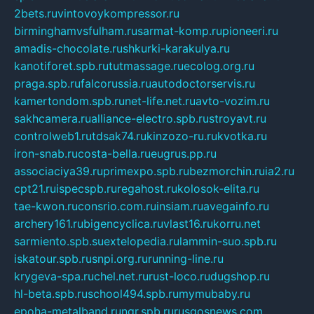
2bets.ru
vintovoykompressor.ru
birminghamvsfulham.ru
sarmat-komp.ru
pioneeri.ru
amadis-chocolate.ru
shkurki-karakulya.ru
kanotiforet.spb.ru
tutmassage.ru
ecolog.org.ru
praga.spb.ru
falcorussia.ru
autodoctorservis.ru
kamertondom.spb.ru
net-life.net.ru
avto-vozim.ru
sakhcamera.ru
alliance-electro.spb.ru
stroyavt.ru
controlweb1.ru
tdsak74.ru
kinzozo-ru.ru
kvotka.ru
iron-snab.ru
costa-bella.ru
eugrus.pp.ru
associaciya39.ru
primexpo.spb.ru
bezmorchin.ru
ia2.ru
cpt21.ru
ispecspb.ru
regahost.ru
kolosok-elita.ru
tae-kwon.ru
consrio.com.ru
insiam.ru
avegainfo.ru
archery161.ru
bigencyclica.ru
vlast16.ru
korru.net
sarmiento.spb.su
extelopedia.ru
lammin-suo.spb.ru
iskatour.spb.ru
snpi.org.ru
running-line.ru
krygeva-spa.ru
chel.net.ru
rust-loco.ru
dugshop.ru
hl-beta.spb.ru
school494.spb.ru
mymubaby.ru
epoha-metalband.ru
ngr.spb.ru
rusgosnews.com