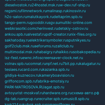
dieselvostok.ru
24hostel.msk.ru
w-dev.ru
f-ship.ru
regsmi.ru
filmnetwork.ru
malinasp.ru
kinosvin.ru
h2o-salon.ru
malutkayork.ru
deltaprim.spb.ru
tango-perm.ru
gooddir.ru
sgv.su
multiki-online.com
webkrasotki.com
cherinvest.ru
detskiy-ostrov.ru
ankou.spb.ru
alvesta1.ru
pdf-creator.ru
nix-files.org.ru
sakhatoday.ru
elektrikersymboler.ru
sputnikyes.ru
golf2club.msk.ru
aeforums.ru
zallclub.ru
multimodal.msk.ru
habaigry.ru
haikko.ru
sobakopedia.ru
isz-fest.ru
ewnc.info
screensaver-clock.net.ru
volnav.spb.ru
comnat.ru
npf.net.ru
7bit.pp.ru
kalugatur.ru
tesiaes.ru
card.com.ru
kazanka.spb.ru
gildiya-kuznecov.ru
kameryboavision.ru
griffoncom.spb.ru
fabrika-emotsiy.ru
PARK-MATROSOVA.RU
agat.spb.ru
avtoyurist-moskva1.ru
hardware.org.ru
схема-авто.рф
dg-lab.ru
angrup.ru
recruiter.spb.ru
music8.spb.ru
krsk124.ru
kubok.spb.ru
romanofforex.ru