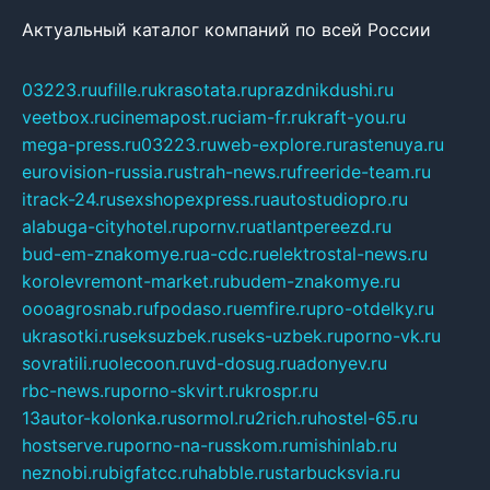
Актуальный каталог компаний по всей России
03223.ru
ufille.ru
krasotata.ru
prazdnikdushi.ru
veetbox.ru
cinemapost.ru
ciam-fr.ru
kraft-you.ru
mega-press.ru
03223.ru
web-explore.ru
rastenuya.ru
eurovision-russia.ru
strah-news.ru
freeride-team.ru
itrack-24.ru
sexshopexpress.ru
autostudiopro.ru
alabuga-cityhotel.ru
pornv.ru
atlantpereezd.ru
bud-em-znakomye.ru
a-cdc.ru
elektrostal-news.ru
korolevremont-market.ru
budem-znakomye.ru
oooagrosnab.ru
fpodaso.ru
emfire.ru
pro-otdelky.ru
ukrasotki.ru
seksuzbek.ru
seks-uzbek.ru
porno-vk.ru
sovratili.ru
olecoon.ru
vd-dosug.ru
adonyev.ru
rbc-news.ru
porno-skvirt.ru
krospr.ru
13autor-kolonka.ru
sormol.ru
2rich.ru
hostel-65.ru
hostserve.ru
porno-na-russkom.ru
mishinlab.ru
neznobi.ru
bigfatcc.ru
habble.ru
starbucksvia.ru