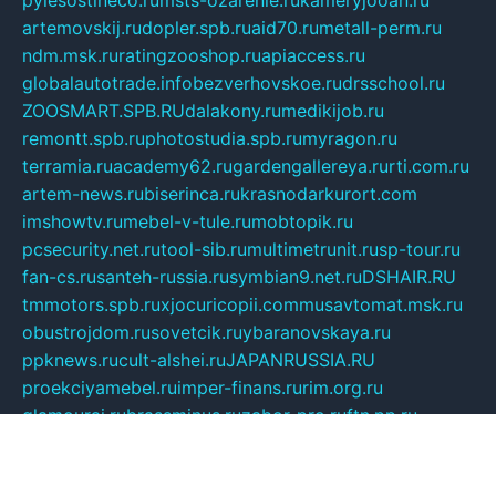
artemovskij.ru
dopler.spb.ru
aid70.ru
metall-perm.ru
ndm.msk.ru
ratingzooshop.ru
apiaccess.ru
globalautotrade.info
bezverhovskoe.ru
drsschool.ru
ZOOSMART.SPB.RU
dalakony.ru
medikijob.ru
remontt.spb.ru
photostudia.spb.ru
myragon.ru
terramia.ru
academy62.ru
gardengallereya.ru
rti.com.ru
artem-news.ru
biserinca.ru
krasnodarkurort.com
imshowtv.ru
mebel-v-tule.ru
mobtopik.ru
pcsecurity.net.ru
tool-sib.ru
multimetrunit.ru
sp-tour.ru
fan-cs.ru
santeh-russia.ru
symbian9.net.ru
DSHAIR.RU
tmmotors.spb.ru
xjocuricopii.com
musavtomat.msk.ru
obustrojdom.ru
sovetcik.ru
ybaranovskaya.ru
ppknews.ru
cult-alshei.ru
JAPANRUSSIA.RU
proekciyamebel.ru
imper-finans.ru
rim.org.ru
glamourai.ru
brassminus.ru
zabor-pro.ru
ftn.pp.ru
dorogoe58.ru
laimengpacker.ru
kuzova-zapchasti.ru
sageerp.ru
taxodrom.ru
dsrazvitie.ru
hardcity.net.ru