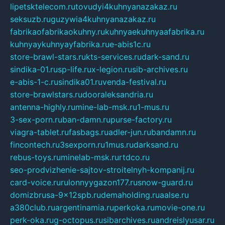
lipetsktelecom.ru
tovudyi4kuhnyanazakaz.ru
seksuzb.ru
guzywia4kuhnyanazakaz.ru
fabrikaofabrikaokuhny.ru
kuhnyaekuhnyaafabrika.ru
kuhnyaykuhnyayfabrika.ru
e-abis1c.ru
store-brawl-stars.ru
kts-services.ru
dark-sand.ru
sindika-01.ru
sp-life.ru
x-legion.ru
sib-archives.ru
e-abis-1-c.ru
sindika01.ru
venda-festival.ru
store-brawlstars.ru
dooraleksandria.ru
antenna-highly.ru
mine-lab-msk.ru
1-mus.ru
3-sex-porn.ru
ban-damn.ru
purse-factory.ru
viagra-tablet.ru
fasbags.ru
adler-jun.ru
bandamn.ru
fincontech.ru
3sexporn.ru
1mus.ru
darksand.ru
rebus-toys.ru
minelab-msk.ru
rtdco.ru
seo-prodvizhenie-sajtov-stroitelnyh-kompanij.ru
card-voice.ru
rulonnyygazon177.ru
snow-guard.ru
domizbrusa-9x12spb.ru
demaholding.ru
aalse.ru
a380club.ru
argentinamia.ru
perkoka.ru
movie-one.ru
perk-oka.ru
g-octopus.ru
sibarchives.ru
andreislyusar.ru