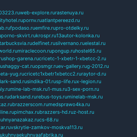
03223.ru
web-explore.ru
rastenuya.ru
tyhotel.ru
pornv.ru
atlantpereezd.ru
b.ru
fpodaso.ru
emfire.ru
pro-otdelky.ru
u
porno-skvirt.ru
krospr.ru
13autor-kolonka.ru
tarbucksvia.ru
delfinet.ru
silvernano.ru
elestal.ru
world.ru
miraclecoon.ru
pongup.ru
hostel65.ru
ru
shop-garena.ru
cricetc-1-xbetr-1-xbetcc-2.ru
ru
shaggy-cat.ru
opsmgr.ru
ev-gallery.ru
g-2012.ru
ieta-yug.ru
cricetc1xbetr1xbetcc2.ru
raytor-d.ru
dark-sand.ru
sindika-01.ru
sp-life.ru
x-legion.ru
ly.ru
mine-lab-msk.ru
1-mus.ru
3-sex-porn.ru
s.ru
darksand.ru
rebus-toys.ru
minelab-msk.ru
az.ru
brazzerscom.ru
medsprawo4ka.ru
line.ru
pimchax.ru
brazzers-hd.ru
z-host.ru
uhnyanazakaz.ru
cs-68.ru
ar.ru
vskrytie-zamkov-moskva113.ru
ru
kuhnyaekuhnyaafabrika.ru