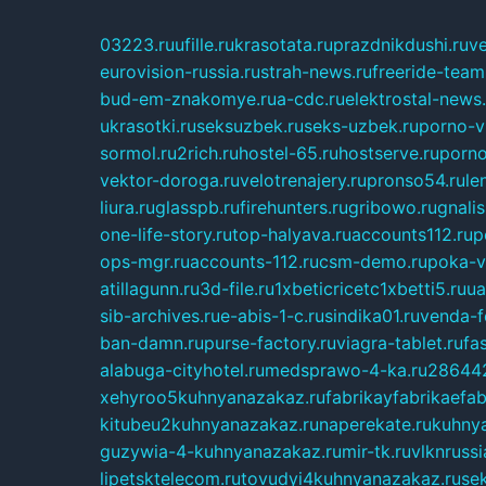
03223.ru
ufille.ru
krasotata.ru
prazdnikdushi.ru
v
eurovision-russia.ru
strah-news.ru
freeride-team
bud-em-znakomye.ru
a-cdc.ru
elektrostal-news.
ukrasotki.ru
seksuzbek.ru
seks-uzbek.ru
porno-v
sormol.ru
2rich.ru
hostel-65.ru
hostserve.ru
porno
vektor-doroga.ru
velotrenajery.ru
pronso54.ru
le
liura.ru
glasspb.ru
firehunters.ru
gribowo.ru
gnalis
one-life-story.ru
top-halyava.ru
accounts112.ru
p
ops-mgr.ru
accounts-112.ru
csm-demo.ru
poka-v
atillagunn.ru
3d-file.ru
1xbeticricetc1xbetti5.ru
ua
sib-archives.ru
e-abis-1-c.ru
sindika01.ru
venda-fe
ban-damn.ru
purse-factory.ru
viagra-tablet.ru
fa
alabuga-cityhotel.ru
medsprawo-4-ka.ru
286442
xehyroo5kuhnyanazakaz.ru
fabrikayfabrikaefab
kitubeu2kuhnyanazakaz.ru
naperekate.ru
kuhnya
guzywia-4-kuhnyanazakaz.ru
mir-tk.ru
vlknrussi
lipetsktelecom.ru
tovudyi4kuhnyanazakaz.ru
se