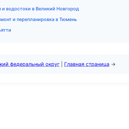
 и водостоки в Великий Новгород
монт и перепланировка в Тюмень
ьятти
ский федеральный округ
|
Главная страница
→