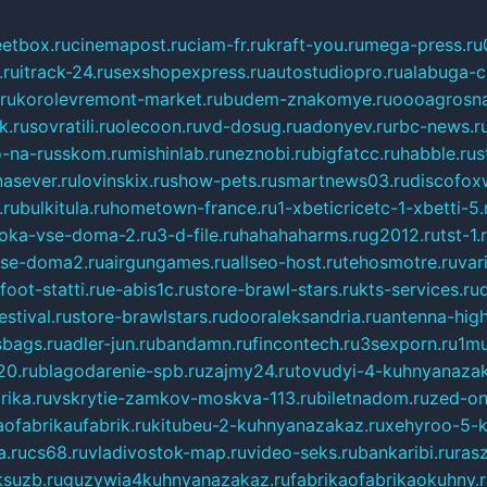
eetbox.ru
cinemapost.ru
ciam-fr.ru
kraft-you.ru
mega-press.ru
.ru
itrack-24.ru
sexshopexpress.ru
autostudiopro.ru
alabuga-ci
ru
korolevremont-market.ru
budem-znakomye.ru
oooagrosna
k.ru
sovratili.ru
olecoon.ru
vd-dosug.ru
adonyev.ru
rbc-news.r
-na-russkom.ru
mishinlab.ru
neznobi.ru
bigfatcc.ru
habble.ru
s
nasever.ru
lovinskix.ru
show-pets.ru
smartnews03.ru
discofox
.ru
bulkitula.ru
hometown-france.ru
1-xbeticricetc-1-xbetti-5.
oka-vse-doma-2.ru
3-d-file.ru
hahahaharms.ru
g2012.ru
tst-1.
se-doma2.ru
airgungames.ru
allseo-host.ru
tehosmotre.ru
var
foot-statti.ru
e-abis1c.ru
store-brawl-stars.ru
kts-services.ru
stival.ru
store-brawlstars.ru
dooraleksandria.ru
antenna-high
sbags.ru
adler-jun.ru
bandamn.ru
fincontech.ru
3sexporn.ru
1mu
0.ru
blagodarenie-spb.ru
zajmy24.ru
tovudyi-4-kuhnyanazak
rika.ru
vskrytie-zamkov-moskva-113.ru
biletnadom.ru
zed-on
ofabrikaufabrik.ru
kitubeu-2-kuhnyanazakaz.ru
xehyroo-5-k
a.ru
cs68.ru
vladivostok-map.ru
video-seks.ru
bankaribi.ru
rasz
ksuzb.ru
guzywia4kuhnyanazakaz.ru
fabrikaofabrikaokuhny.