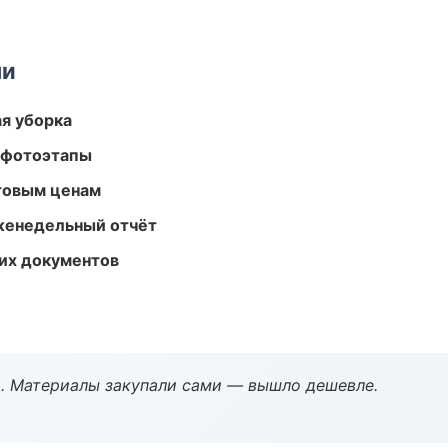
ми
ая уборка
 фотоэтапы
птовым ценам
женедельный отчёт
их документов
. Материалы закупали сами — вышло дешевле.