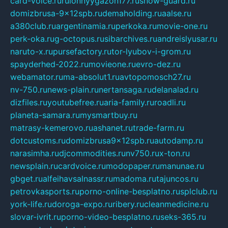
card-voice.ru
rulonnyygazon177.ru
snow-guard.ru
domizbrusa-9x12spb.ru
demaholding.ru
aalse.ru
a380club.ru
argentinamia.ru
perkoka.ru
movie-one.ru
perk-oka.ru
g-octopus.ru
sibarchives.ru
andreislyusar.ru
naruto-x.ru
pursefactory.ru
tor-lyubov-i-grom.ru
spayderhed-2022.ru
movieone.ru
evro-dez.ru
webamator.ru
ma-absolut1.ru
avtopomosch27.ru
nv-750.ru
news-plain.ru
nertansaga.ru
delanalad.ru
dizfiles.ru
youtubefree.ru
aria-family.ru
roadli.ru
planeta-samara.ru
mysmartbuy.ru
matrasy-kemerovo.ru
ashanet.ru
trade-farm.ru
dotcustoms.ru
domizbrusa9x12spb.ru
autodamp.ru
narasimha.ru
djcommodities.ru
nv750.ru
x-ton.ru
newsplain.ru
cardvoice.ru
modopaper.ru
manunae.ru
gbget.ru
alfeihavsalnassr.ru
madoma.ru
tajuncos.ru
petrovkasports.ru
porno-online-besplatno.ru
splclub.ru
york-life.ru
doroga-expo.ru
ribery.ru
cleanmedicine.ru
slovar-ivrit.ru
porno-video-besplatno.ru
seks-365.ru