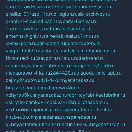
store-brawl-stars.ru
kts-services.ru
dark-sand.ru
sindika-01.ru
sp-life.ru
x-legion.ru
sib-archives.ru
e-abis-1-c.ru
sindika01.ru
venda-festival.ru
store-brawlstars.ru
dooraleksandria.ru
antenna-highly.ru
mine-lab-msk.ru
1-mus.ru
3-sex-porn.ru
ban-damn.ru
purse-factory.ru
viagra-tablet.ru
fasbags.ru
adler-jun.ru
bandamn.ru
fincontech.ru
3sexporn.ru
1mus.ru
darksand.ru
rebus-toys.ru
minelab-msk.ru
alabuga-cityhotel.ru
medsprawo-4-ka.ru
2864420.ru
blagodarenie-spb.ru
zajmy24.ru
tovudyi-4-kuhnyanazakaz.ru
brazzerscom.ru
medsprawo4ka.ru
xehyroo5kuhnyanazakaz.ru
fabrikayfabrikaefabrika.ru
vskrytie-zamkov-moskva-113.ru
biletnadom.ru
zed-online.ru
pimchax.ru
brazzers-hd.ru
z-host.ru
kitubeu2kuhnyanazakaz.ru
naperekate.ru
kuhnyaofabrikaufabrik.ru
kitubeu-2-kuhnyanazakaz.ru
xehyroo-5-kuhnyanazakaz.ru
cs-68.ru