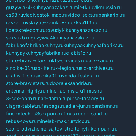
guzywia-4-kuhnyanazakaz.ru
mir-tk.ru
vlknrussia.ru
cs68.ru
vladivostok-map.ru
video-seks.ru
bankaribi.ru
raszar.ru
vskrytie-zamkov-moskva113.ru
lipetsktelecom.ru
tovudyi4kuhnyanazakaz.ru
seksuzb.ru
guzywia4kuhnyanazakaz.ru
fabrikaofabrikaokuhny.ru
kuhnyaekuhnyaafabrika.ru
kuhnyaykuhnyayfabrika.ru
e-abis1c.ru
store-brawl-stars.ru
kts-services.ru
dark-sand.ru
sindika-01.ru
sp-life.ru
x-legion.ru
sib-archives.ru
e-abis-1-c.ru
sindika01.ru
venda-festival.ru
store-brawlstars.ru
dooraleksandria.ru
antenna-highly.ru
mine-lab-msk.ru
1-mus.ru
3-sex-porn.ru
ban-damn.ru
purse-factory.ru
viagra-tablet.ru
fasbags.ru
adler-jun.ru
bandamn.ru
fincontech.ru
3sexporn.ru
1mus.ru
darksand.ru
rebus-toys.ru
minelab-msk.ru
rtdco.ru
seo-prodvizhenie-sajtov-stroitelnyh-kompanij.ru