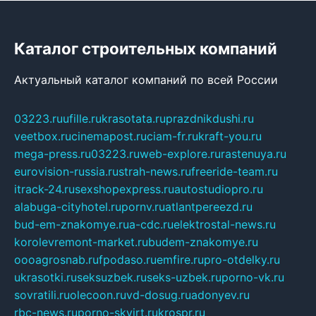
Каталог строительных компаний
Актуальный каталог компаний по всей России
03223.ru
ufille.ru
krasotata.ru
prazdnikdushi.ru
veetbox.ru
cinemapost.ru
ciam-fr.ru
kraft-you.ru
mega-press.ru
03223.ru
web-explore.ru
rastenuya.ru
eurovision-russia.ru
strah-news.ru
freeride-team.ru
itrack-24.ru
sexshopexpress.ru
autostudiopro.ru
alabuga-cityhotel.ru
pornv.ru
atlantpereezd.ru
bud-em-znakomye.ru
a-cdc.ru
elektrostal-news.ru
korolevremont-market.ru
budem-znakomye.ru
oooagrosnab.ru
fpodaso.ru
emfire.ru
pro-otdelky.ru
ukrasotki.ru
seksuzbek.ru
seks-uzbek.ru
porno-vk.ru
sovratili.ru
olecoon.ru
vd-dosug.ru
adonyev.ru
rbc-news.ru
porno-skvirt.ru
krospr.ru