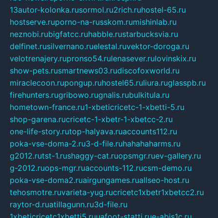
13autor-kolonka.ru
sormol.ru
2rich.ru
hostel-65.ru
hostserve.ru
porno-na-russkom.ru
mishinlab.ru
neznobi.ru
bigfatcc.ru
habble.ru
starbucksvia.ru
delfinet.ru
silvernano.ru
elestal.ru
vektor-doroga.ru
velotrenajery.ru
pronso54.ru
lenasever.ru
lovinskix.ru
show-pets.ru
smartnews03.ru
discofoxworld.ru
miraclecoon.ru
pongup.ru
hostel65.ru
liura.ru
glasspb.ru
firehunters.ru
gribowo.ru
gnalis.ru
bulkitula.ru
hometown-france.ru
1-xbeticricetc-1-xbetti-5.ru
shop-garena.ru
cricetc-1-xbetr-1-xbetcc-2.ru
one-life-story.ru
top-halyava.ru
accounts112.ru
poka-vse-doma-2.ru
3-d-file.ru
hahahaharms.ru
g2012.ru
tst-1.ru
shaggy-cat.ru
opsmgr.ru
ev-gallery.ru
g-2012.ru
ops-mgr.ru
accounts-112.ru
csm-demo.ru
poka-vse-doma2.ru
airgungames.ru
allseo-host.ru
tehosmotre.ru
varieta-yug.ru
cricetc1xbetr1xbetcc2.ru
raytor-d.ru
atillagunn.ru
3d-file.ru
1xbeticricetc1xbetti5.ru
uafoot-statti.ru
e-abis1c.ru