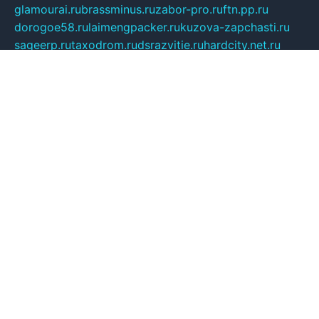
glamourai.ru
brassminus.ru
zabor-pro.ru
ftn.pp.ru
dorogoe58.ru
laimengpacker.ru
kuzova-zapchasti.ru
sageerp.ru
taxodrom.ru
dsrazvitie.ru
hardcity.net.ru
ratinghomegames.ru
topservice25.ru
gubernyan.ru
gtglasslined.ru
ii4.ru
tssport.spb.ru
andorra24.com
blackwallstreet.ru
oboimos.ru
optim-doors.com.ru
ikuch.ru
nycr.org.ru
npa21.ru
vremya-ch.spb.ru
desert000.ru
ivtorgi.ru
ifiori.ru
catalog-statei.ru
dcv.org.ru
spetsmaster174.ru
ipkameryhiseeu.ru
dum26.ru
ruspol.spb.ru
fr-opendp.ru
kam-solnyshko.ru
cheyenne-arapaho.ru
sevzapmetal.spb.ru
ted-lapidus.spb.ru
parasite-eliminator.ru
sigma-complete.ru
modernworld.ru
dama-moda.ru
eholot-group.ru
sk-nvkz.ru
DRONGOLD.RU
democratia2.ru
i-farmer.ru
mass-sport.org
jablonex.spb.ru
bookmess.ru
linkword.ru
refineua.com.ru
cs-spec.net.ru
altay-mebel.ru
DNK-THEATRE.RU
mechaniks.spb.ru
ipcamtechage.ru