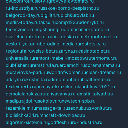
ovucontrol.ru
sloty-igrovyye-avtomaty.ru
ru-industriya.ru
russkoe-porno-besplatno.ru
belgorod-day.ru
digilith.ru
pichkurovlab.ru
medic-today.ru
taksu.ru
comp123.ru
don-ykt.ru
teensvoice.ru
imgsharing.ru
domashnee-porno.ru
eva-elfie.ru
foto-tur.ru
biz-doska.ru
metropoltravel.ru
veslo-i-yakor.ru
borodino-media.ru
rostotsky.ru
regionufa.ru
weiss-bet.ru
zaryna.ru
casinotablet.ru
universalia.ru
remont-mebeli-moscow.ru
termomur.ru
clubfisher.ru
remstirufa.ru
erdamchi.ru
doramamama.ru
muraviovka-park.ru
worldofwoman.ru
clean-dreams.ru
arkrym.ru
kristinita.ru
dircomputer.ru
healthenter.ru
textexperts.ru
pivnaya-kruzhka.ru
kinofilmy-2021.ru
demolalapaluza.ru
tanyavanya.ru
remstir-tolyatti.ru
msdip.ru
jdol.ru
sokolovr.ru
newtech-spb.ru
rezemkleim.ru
massage-tai.ru
seonub.ru
zvonitut.ru
biolisichka24.ru
mncraft-download.ru
algoritm-sistema.ru
godflesh.ru
ru-industria.ru