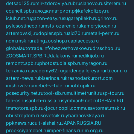
detsad125.ru
mir-zdoroviya.ru
bruslanovo.ru
siterem.ru
council.spb.ru
лодкипатриот.рф
kafekolizey.ru
iclub.net.ru
gazon-easy.ru
sugarepilekb.ru
grinox.ru
pylesostineco.ru
msts-ozarenie.ru
kameryjooan.ru
artemovskij.ru
dopler.spb.ru
aid70.ru
metall-perm.ru
ndm.msk.ru
ratingzooshop.ru
apiaccess.ru
globalautotrade.info
bezverhovskoe.ru
drsschool.ru
ZOOSMART.SPB.RU
dalakony.ru
medikijob.ru
remontt.spb.ru
photostudia.spb.ru
myragon.ru
terramia.ru
academy62.ru
gardengallereya.ru
rti.com.ru
artem-news.ru
biserinca.ru
krasnodarkurort.com
imshowtv.ru
mebel-v-tule.ru
mobtopik.ru
pcsecurity.net.ru
tool-sib.ru
multimetrunit.ru
sp-tour.ru
fan-cs.ru
santeh-russia.ru
symbian9.net.ru
DSHAIR.RU
tmmotors.spb.ru
xjocuricopii.com
musavtomat.msk.ru
obustrojdom.ru
sovetcik.ru
ybaranovskaya.ru
ppknews.ru
cult-alshei.ru
JAPANRUSSIA.RU
proekciyamebel.ru
imper-finans.ru
rim.org.ru