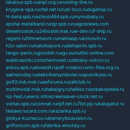
iskatour.spb.ru
snpi.org.ru
running-line.ru
krygeva-spa.ru
chel.net.ru
rust-loco.ru
dugshop.ru
hl-beta.spb.ru
school494.spb.ru
mymubaby.ru
epoha-metalband.ru
ngr.spb.ru
rusgosnews.com
dieselvostok.ru
24hostel.msk.ru
w-dev.ru
f-ship.ru
regsmi.ru
filmnetwork.ru
malinasp.ru
kinosvin.ru
h2o-salon.ru
malutkayork.ru
deltaprim.spb.ru
tango-perm.ru
gooddir.ru
sgv.su
multiki-online.com
webkrasotki.com
cherinvest.ru
detskiy-ostrov.ru
ankou.spb.ru
alvesta1.ru
pdf-creator.ru
nix-files.org.ru
sakhatoday.ru
elektrikersymboler.ru
sputnikyes.ru
golf2club.msk.ru
aeforums.ru
zallclub.ru
multimodal.msk.ru
habaigry.ru
haikko.ru
sobakopedia.ru
isz-fest.ru
ewnc.info
screensaver-clock.net.ru
volnav.spb.ru
comnat.ru
npf.net.ru
7bit.pp.ru
kalugatur.ru
tesiaes.ru
card.com.ru
kazanka.spb.ru
gildiya-kuznecov.ru
kameryboavision.ru
griffoncom.spb.ru
fabrika-emotsiy.ru