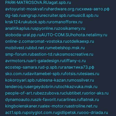
PARK-MATROSOVA.RU
agat.spb.ru
avtoyurist-moskva1.ru
hardware.org.ru
схема-авто.рф
dg-lab.ru
angrup.ru
recruiter.spb.ru
music8.spb.ru
krsk124.ru
kubok.spb.ru
romanofforex.ru
analitikaplus.ru
spyonline.ru
zosikamery.ru
sloboda-ural.pp.ru
AUTO-COM.SU
hohota.net
alimy.ru
online-z.com
aromat-vostoka.ru
otdelkaexp.ru
mobilvest.ru
bbd.net.ru
mebelshop.msk.ru
smp-forum.ru
bastion-td.ru
kosmoscreative.ru
avrmotors.ru
art-galadesign.ru
tiffany-c.ru
ecostep-samara.ru
d-p.spb.ru
галактика73.рф
sko.com.ru
davitamebel-spb.ru
fotsis.ru
tesiaes.ru
kokoroyari.spb.ru
blesna-kazan.ru
mossilver.ru
lenderoq.ru
sergeydobrin.ru
tochkazvuka.msk.ru
people-of-art.ru
bezzubova.ru
clubtibet.ru
orior-aks.ru
dynamoauto.ru
szk-favorit.ru
carlines.ru
flatnsk.ru
kingbolenskaner.ru
alex-motor.ru
astroline.net.ru
act1.spb.ru
polyglot.com.ru
gidlipetsk.ru
ooo-driada.ru