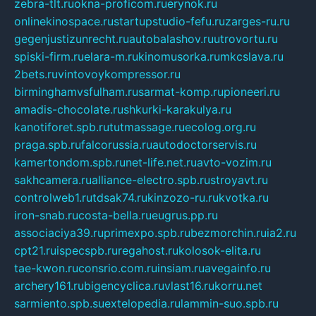
zebra-tlt.ru
okna-proficom.ru
erynok.ru
onlinekinospace.ru
startupstudio-fefu.ru
zarges-ru.ru
gegenjustizunrecht.ru
autobalashov.ru
utrovortu.ru
spiski-firm.ru
elara-m.ru
kinomusorka.ru
mkcslava.ru
2bets.ru
vintovoykompressor.ru
birminghamvsfulham.ru
sarmat-komp.ru
pioneeri.ru
amadis-chocolate.ru
shkurki-karakulya.ru
kanotiforet.spb.ru
tutmassage.ru
ecolog.org.ru
praga.spb.ru
falcorussia.ru
autodoctorservis.ru
kamertondom.spb.ru
net-life.net.ru
avto-vozim.ru
sakhcamera.ru
alliance-electro.spb.ru
stroyavt.ru
controlweb1.ru
tdsak74.ru
kinzozo-ru.ru
kvotka.ru
iron-snab.ru
costa-bella.ru
eugrus.pp.ru
associaciya39.ru
primexpo.spb.ru
bezmorchin.ru
ia2.ru
cpt21.ru
ispecspb.ru
regahost.ru
kolosok-elita.ru
tae-kwon.ru
consrio.com.ru
insiam.ru
avegainfo.ru
archery161.ru
bigencyclica.ru
vlast16.ru
korru.net
sarmiento.spb.su
extelopedia.ru
lammin-suo.spb.ru