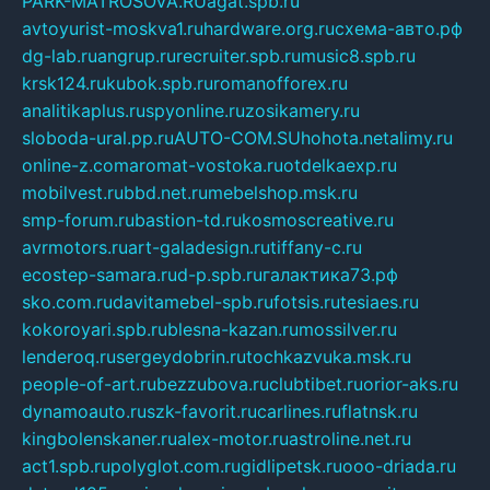
PARK-MATROSOVA.RU
agat.spb.ru
avtoyurist-moskva1.ru
hardware.org.ru
схема-авто.рф
dg-lab.ru
angrup.ru
recruiter.spb.ru
music8.spb.ru
krsk124.ru
kubok.spb.ru
romanofforex.ru
analitikaplus.ru
spyonline.ru
zosikamery.ru
sloboda-ural.pp.ru
AUTO-COM.SU
hohota.net
alimy.ru
online-z.com
aromat-vostoka.ru
otdelkaexp.ru
mobilvest.ru
bbd.net.ru
mebelshop.msk.ru
smp-forum.ru
bastion-td.ru
kosmoscreative.ru
avrmotors.ru
art-galadesign.ru
tiffany-c.ru
ecostep-samara.ru
d-p.spb.ru
галактика73.рф
sko.com.ru
davitamebel-spb.ru
fotsis.ru
tesiaes.ru
kokoroyari.spb.ru
blesna-kazan.ru
mossilver.ru
lenderoq.ru
sergeydobrin.ru
tochkazvuka.msk.ru
people-of-art.ru
bezzubova.ru
clubtibet.ru
orior-aks.ru
dynamoauto.ru
szk-favorit.ru
carlines.ru
flatnsk.ru
kingbolenskaner.ru
alex-motor.ru
astroline.net.ru
act1.spb.ru
polyglot.com.ru
gidlipetsk.ru
ooo-driada.ru