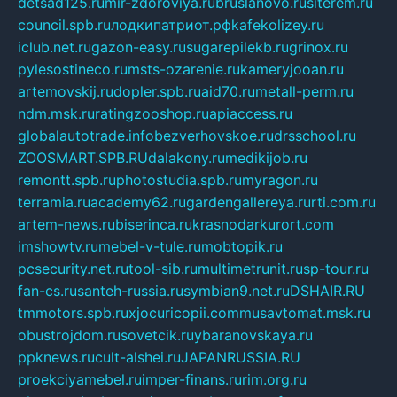
detsad125.ru
mir-zdoroviya.ru
bruslanovo.ru
siterem.ru
council.spb.ru
лодкипатриот.рф
kafekolizey.ru
iclub.net.ru
gazon-easy.ru
sugarepilekb.ru
grinox.ru
pylesostineco.ru
msts-ozarenie.ru
kameryjooan.ru
artemovskij.ru
dopler.spb.ru
aid70.ru
metall-perm.ru
ndm.msk.ru
ratingzooshop.ru
apiaccess.ru
globalautotrade.info
bezverhovskoe.ru
drsschool.ru
ZOOSMART.SPB.RU
dalakony.ru
medikijob.ru
remontt.spb.ru
photostudia.spb.ru
myragon.ru
terramia.ru
academy62.ru
gardengallereya.ru
rti.com.ru
artem-news.ru
biserinca.ru
krasnodarkurort.com
imshowtv.ru
mebel-v-tule.ru
mobtopik.ru
pcsecurity.net.ru
tool-sib.ru
multimetrunit.ru
sp-tour.ru
fan-cs.ru
santeh-russia.ru
symbian9.net.ru
DSHAIR.RU
tmmotors.spb.ru
xjocuricopii.com
musavtomat.msk.ru
obustrojdom.ru
sovetcik.ru
ybaranovskaya.ru
ppknews.ru
cult-alshei.ru
JAPANRUSSIA.RU
proekciyamebel.ru
imper-finans.ru
rim.org.ru