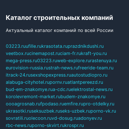
Каталог строительных компаний
Актуальный каталог компаний по всей России
03223.ru
ufille.ru
krasotata.ru
prazdnikdushi.ru
veetbox.ru
cinemapost.ru
ciam-fr.ru
kraft-you.ru
mega-press.ru
03223.ru
web-explore.ru
rastenuya.ru
eurovision-russia.ru
strah-news.ru
freeride-team.ru
itrack-24.ru
sexshopexpress.ru
autostudiopro.ru
alabuga-cityhotel.ru
pornv.ru
atlantpereezd.ru
bud-em-znakomye.ru
a-cdc.ru
elektrostal-news.ru
korolevremont-market.ru
budem-znakomye.ru
oooagrosnab.ru
fpodaso.ru
emfire.ru
pro-otdelky.ru
ukrasotki.ru
seksuzbek.ru
seks-uzbek.ru
porno-vk.ru
sovratili.ru
olecoon.ru
vd-dosug.ru
adonyev.ru
rbc-news.ru
porno-skvirt.ru
krospr.ru