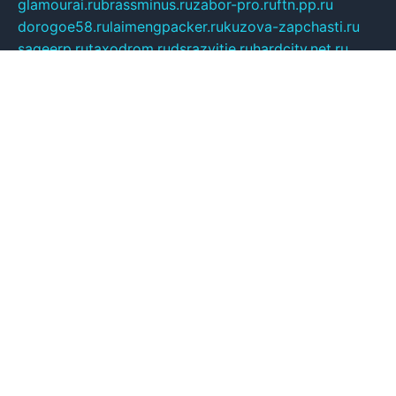
glamourai.ru
brassminus.ru
zabor-pro.ru
ftn.pp.ru
dorogoe58.ru
laimengpacker.ru
kuzova-zapchasti.ru
sageerp.ru
taxodrom.ru
dsrazvitie.ru
hardcity.net.ru
ratinghomegames.ru
topservice25.ru
gubernyan.ru
gtglasslined.ru
ii4.ru
tssport.spb.ru
andorra24.com
blackwallstreet.ru
oboimos.ru
optim-doors.com.ru
ikuch.ru
nycr.org.ru
npa21.ru
vremya-ch.spb.ru
desert000.ru
ivtorgi.ru
ifiori.ru
catalog-statei.ru
dcv.org.ru
spetsmaster174.ru
ipkameryhiseeu.ru
dum26.ru
ruspol.spb.ru
fr-opendp.ru
kam-solnyshko.ru
cheyenne-arapaho.ru
sevzapmetal.spb.ru
ted-lapidus.spb.ru
parasite-eliminator.ru
sigma-complete.ru
modernworld.ru
dama-moda.ru
eholot-group.ru
sk-nvkz.ru
DRONGOLD.RU
democratia2.ru
i-farmer.ru
mass-sport.org
jablonex.spb.ru
bookmess.ru
linkword.ru
refineua.com.ru
cs-spec.net.ru
altay-mebel.ru
DNK-THEATRE.RU
mechaniks.spb.ru
ipcamtechage.ru