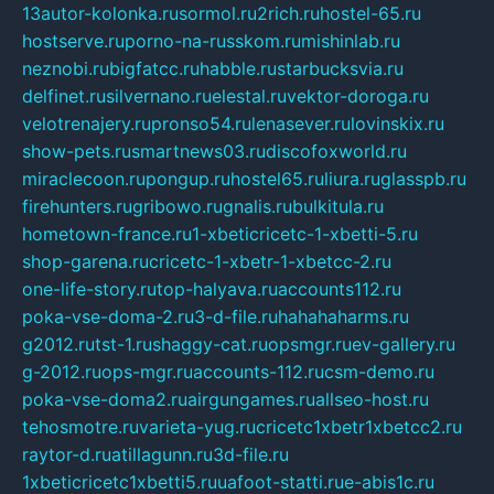
13autor-kolonka.ru
sormol.ru
2rich.ru
hostel-65.ru
hostserve.ru
porno-na-russkom.ru
mishinlab.ru
neznobi.ru
bigfatcc.ru
habble.ru
starbucksvia.ru
delfinet.ru
silvernano.ru
elestal.ru
vektor-doroga.ru
velotrenajery.ru
pronso54.ru
lenasever.ru
lovinskix.ru
show-pets.ru
smartnews03.ru
discofoxworld.ru
miraclecoon.ru
pongup.ru
hostel65.ru
liura.ru
glasspb.ru
firehunters.ru
gribowo.ru
gnalis.ru
bulkitula.ru
hometown-france.ru
1-xbeticricetc-1-xbetti-5.ru
shop-garena.ru
cricetc-1-xbetr-1-xbetcc-2.ru
one-life-story.ru
top-halyava.ru
accounts112.ru
poka-vse-doma-2.ru
3-d-file.ru
hahahaharms.ru
g2012.ru
tst-1.ru
shaggy-cat.ru
opsmgr.ru
ev-gallery.ru
g-2012.ru
ops-mgr.ru
accounts-112.ru
csm-demo.ru
poka-vse-doma2.ru
airgungames.ru
allseo-host.ru
tehosmotre.ru
varieta-yug.ru
cricetc1xbetr1xbetcc2.ru
raytor-d.ru
atillagunn.ru
3d-file.ru
1xbeticricetc1xbetti5.ru
uafoot-statti.ru
e-abis1c.ru