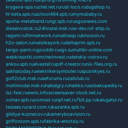
krygeva-spa.ru
chel.net.ru
rust-loco.ru
dugshop.ru
hl-beta.spb.ru
school494.spb.ru
mymubaby.ru
epoha-metalband.ru
ngr.spb.ru
rusgosnews.com
dieselvostok.ru
24hostel.msk.ru
w-dev.ru
f-ship.ru
regsmi.ru
filmnetwork.ru
malinasp.ru
kinosvin.ru
h2o-salon.ru
malutkayork.ru
deltaprim.spb.ru
tango-perm.ru
gooddir.ru
sgv.su
multiki-online.com
webkrasotki.com
cherinvest.ru
detskiy-ostrov.ru
ankou.spb.ru
alvesta1.ru
pdf-creator.ru
nix-files.org.ru
sakhatoday.ru
elektrikersymboler.ru
sputnikyes.ru
golf2club.msk.ru
aeforums.ru
zallclub.ru
multimodal.msk.ru
habaigry.ru
haikko.ru
sobakopedia.ru
isz-fest.ru
ewnc.info
screensaver-clock.net.ru
volnav.spb.ru
comnat.ru
npf.net.ru
7bit.pp.ru
kalugatur.ru
tesiaes.ru
card.com.ru
kazanka.spb.ru
gildiya-kuznecov.ru
kameryboavision.ru
griffoncom.spb.ru
fabrika-emotsiy.ru