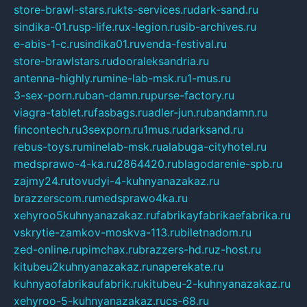
store-brawl-stars.ru
kts-services.ru
dark-sand.ru
sindika-01.ru
sp-life.ru
x-legion.ru
sib-archives.ru
e-abis-1-c.ru
sindika01.ru
venda-festival.ru
store-brawlstars.ru
dooraleksandria.ru
antenna-highly.ru
mine-lab-msk.ru
1-mus.ru
3-sex-porn.ru
ban-damn.ru
purse-factory.ru
viagra-tablet.ru
fasbags.ru
adler-jun.ru
bandamn.ru
fincontech.ru
3sexporn.ru
1mus.ru
darksand.ru
rebus-toys.ru
minelab-msk.ru
alabuga-cityhotel.ru
medsprawo-4-ka.ru
2864420.ru
blagodarenie-spb.ru
zajmy24.ru
tovudyi-4-kuhnyanazakaz.ru
brazzerscom.ru
medsprawo4ka.ru
xehyroo5kuhnyanazakaz.ru
fabrikayfabrikaefabrika.ru
vskrytie-zamkov-moskva-113.ru
biletnadom.ru
zed-online.ru
pimchax.ru
brazzers-hd.ru
z-host.ru
kitubeu2kuhnyanazakaz.ru
naperekate.ru
kuhnyaofabrikaufabrik.ru
kitubeu-2-kuhnyanazakaz.ru
xehyroo-5-kuhnyanazakaz.ru
cs-68.ru