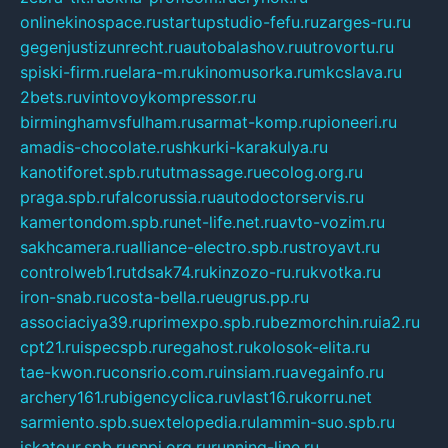
onlinekinospace.ru
startupstudio-fefu.ru
zarges-ru.ru
gegenjustizunrecht.ru
autobalashov.ru
utrovortu.ru
spiski-firm.ru
elara-m.ru
kinomusorka.ru
mkcslava.ru
2bets.ru
vintovoykompressor.ru
birminghamvsfulham.ru
sarmat-komp.ru
pioneeri.ru
amadis-chocolate.ru
shkurki-karakulya.ru
kanotiforet.spb.ru
tutmassage.ru
ecolog.org.ru
praga.spb.ru
falcorussia.ru
autodoctorservis.ru
kamertondom.spb.ru
net-life.net.ru
avto-vozim.ru
sakhcamera.ru
alliance-electro.spb.ru
stroyavt.ru
controlweb1.ru
tdsak74.ru
kinzozo-ru.ru
kvotka.ru
iron-snab.ru
costa-bella.ru
eugrus.pp.ru
associaciya39.ru
primexpo.spb.ru
bezmorchin.ru
ia2.ru
cpt21.ru
ispecspb.ru
regahost.ru
kolosok-elita.ru
tae-kwon.ru
consrio.com.ru
insiam.ru
avegainfo.ru
archery161.ru
bigencyclica.ru
vlast16.ru
korru.net
sarmiento.spb.su
extelopedia.ru
lammin-suo.spb.ru
iskatour.spb.ru
snpi.org.ru
running-line.ru