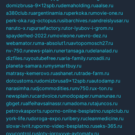
domizbrusa-9x12spb.ru
demaholding.ru
aalse.ru
a380club.ru
argentinamia.ru
perkoka.ru
movie-one.ru
perk-oka.ru
g-octopus.ru
sibarchives.ru
andreislyusar.ru
naruto-x.ru
pursefactory.ru
tor-lyubov-i-grom.ru
spayderhed-2022.ru
movieone.ru
evro-dez.ru
webamator.ru
ma-absolut1.ru
avtopomosch27.ru
nv-750.ru
news-plain.ru
nertansaga.ru
delanalad.ru
dizfiles.ru
youtubefree.ru
aria-family.ru
roadli.ru
planeta-samara.ru
mysmartbuy.ru
matrasy-kemerovo.ru
ashanet.ru
trade-farm.ru
dotcustoms.ru
domizbrusa9x12spb.ru
autodamp.ru
narasimha.ru
djcommodities.ru
nv750.ru
x-ton.ru
newsplain.ru
cardvoice.ru
modopaper.ru
manunae.ru
gbget.ru
alfeihavsalnassr.ru
madoma.ru
tajuncos.ru
petrovkasports.ru
porno-online-besplatno.ru
splclub.ru
york-life.ru
doroga-expo.ru
ribery.ru
cleanmedicine.ru
slovar-ivrit.ru
porno-video-besplatno.ru
seks-365.ru
ovucontrol.ru
sloty-igrovyye-avtomaty.ru