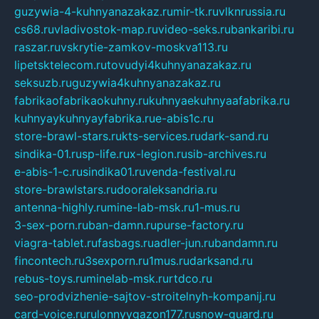
guzywia-4-kuhnyanazakaz.ru
mir-tk.ru
vlknrussia.ru
cs68.ru
vladivostok-map.ru
video-seks.ru
bankaribi.ru
raszar.ru
vskrytie-zamkov-moskva113.ru
lipetsktelecom.ru
tovudyi4kuhnyanazakaz.ru
seksuzb.ru
guzywia4kuhnyanazakaz.ru
fabrikaofabrikaokuhny.ru
kuhnyaekuhnyaafabrika.ru
kuhnyaykuhnyayfabrika.ru
e-abis1c.ru
store-brawl-stars.ru
kts-services.ru
dark-sand.ru
sindika-01.ru
sp-life.ru
x-legion.ru
sib-archives.ru
e-abis-1-c.ru
sindika01.ru
venda-festival.ru
store-brawlstars.ru
dooraleksandria.ru
antenna-highly.ru
mine-lab-msk.ru
1-mus.ru
3-sex-porn.ru
ban-damn.ru
purse-factory.ru
viagra-tablet.ru
fasbags.ru
adler-jun.ru
bandamn.ru
fincontech.ru
3sexporn.ru
1mus.ru
darksand.ru
rebus-toys.ru
minelab-msk.ru
rtdco.ru
seo-prodvizhenie-sajtov-stroitelnyh-kompanij.ru
card-voice.ru
rulonnyygazon177.ru
snow-guard.ru