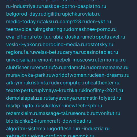
ru-industriya.ru
russkoe-porno-besplatno.ru
belgorod-day.ru
digilith.ru
pichkurovlab.ru
medic-today.ru
taksu.ru
comp123.ru
don-ykt.ru
teensvoice.ru
imgsharing.ru
domashnee-porno.ru
eva-elfie.ru
foto-tur.ru
biz-doska.ru
metropoltravel.ru
veslo-i-yakor.ru
borodino-media.ru
rostotsky.ru
regionufa.ru
weiss-bet.ru
zaryna.ru
casinotablet.ru
universalia.ru
remont-mebeli-moscow.ru
termomur.ru
clubfisher.ru
remstirufa.ru
erdamchi.ru
doramamama.ru
muraviovka-park.ru
worldofwoman.ru
clean-dreams.ru
arkrym.ru
kristinita.ru
dircomputer.ru
healthenter.ru
textexperts.ru
pivnaya-kruzhka.ru
kinofilmy-2021.ru
demolalapaluza.ru
tanyavanya.ru
remstir-tolyatti.ru
msdip.ru
jdol.ru
sokolovr.ru
newtech-spb.ru
rezemkleim.ru
massage-tai.ru
seonub.ru
zvonitut.ru
biolisichka24.ru
mncraft-download.ru
algoritm-sistema.ru
godflesh.ru
ru-industria.ru
zebra-tlt.ru
okna-proficom.ru
erynok.ru