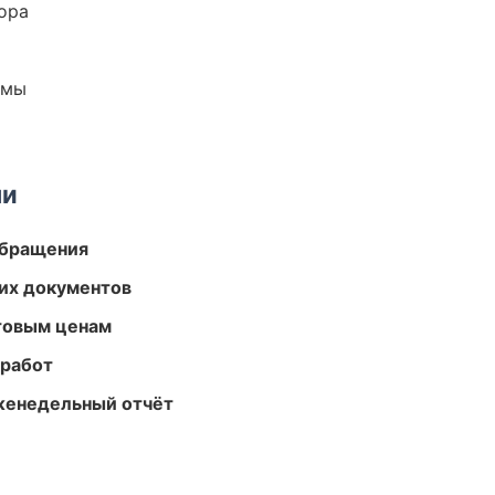
ора
емы
ми
обращения
их документов
птовым ценам
 работ
женедельный отчёт