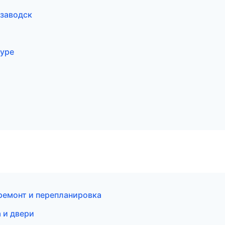
озаводск
муре
ремонт и перепланировка
 и двери