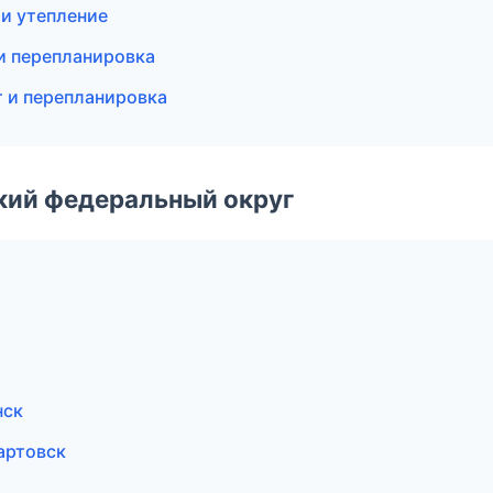
и утепление
и перепланировка
т и перепланировка
ский федеральный округ
нск
артовск