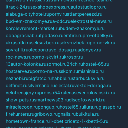
itrack-24.ru
sexshopexpress.ru
autostudiopro.ru
alabuga-cityhotel.ru
pornv.ru
atlantpereezd.ru
bud-em-znakomye.ru
a-cdc.ru
elektrostal-news.ru
korolevremont-market.ru
budem-znakomye.ru
oooagrosnab.ru
fpodaso.ru
emfire.ru
pro-otdelky.ru
ukrasotki.ru
seksuzbek.ru
seks-uzbek.ru
porno-vk.ru
sovratili.ru
olecoon.ru
vd-dosug.ru
adonyev.ru
rbc-news.ru
porno-skvirt.ru
krospr.ru
13autor-kolonka.ru
sormol.ru
2rich.ru
hostel-65.ru
hostserve.ru
porno-na-russkom.ru
mishinlab.ru
neznobi.ru
bigfatcc.ru
habble.ru
starbucksvia.ru
delfinet.ru
silvernano.ru
elestal.ru
vektor-doroga.ru
velotrenajery.ru
pronso54.ru
lenasever.ru
lovinskix.ru
show-pets.ru
smartnews03.ru
discofoxworld.ru
miraclecoon.ru
pongup.ru
hostel65.ru
liura.ru
glasspb.ru
firehunters.ru
gribowo.ru
gnalis.ru
bulkitula.ru
hometown-france.ru
1-xbeticricetc-1-xbetti-5.ru