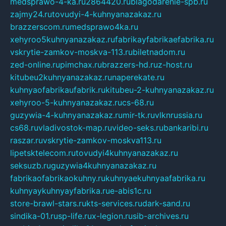
medsprawo-4-ka.ru
2864420.ru
blagodarenie-spb.ru
zajmy24.ru
tovudyi-4-kuhnyanazakaz.ru
brazzerscom.ru
medsprawo4ka.ru
xehyroo5kuhnyanazakaz.ru
fabrikayfabrikaefabrika.ru
vskrytie-zamkov-moskva-113.ru
biletnadom.ru
zed-online.ru
pimchax.ru
brazzers-hd.ru
z-host.ru
kitubeu2kuhnyanazakaz.ru
naperekate.ru
kuhnyaofabrikaufabrik.ru
kitubeu-2-kuhnyanazakaz.ru
xehyroo-5-kuhnyanazakaz.ru
cs-68.ru
guzywia-4-kuhnyanazakaz.ru
mir-tk.ru
vlknrussia.ru
cs68.ru
vladivostok-map.ru
video-seks.ru
bankaribi.ru
raszar.ru
vskrytie-zamkov-moskva113.ru
lipetsktelecom.ru
tovudyi4kuhnyanazakaz.ru
seksuzb.ru
guzywia4kuhnyanazakaz.ru
fabrikaofabrikaokuhny.ru
kuhnyaekuhnyaafabrika.ru
kuhnyaykuhnyayfabrika.ru
e-abis1c.ru
store-brawl-stars.ru
kts-services.ru
dark-sand.ru
sindika-01.ru
sp-life.ru
x-legion.ru
sib-archives.ru