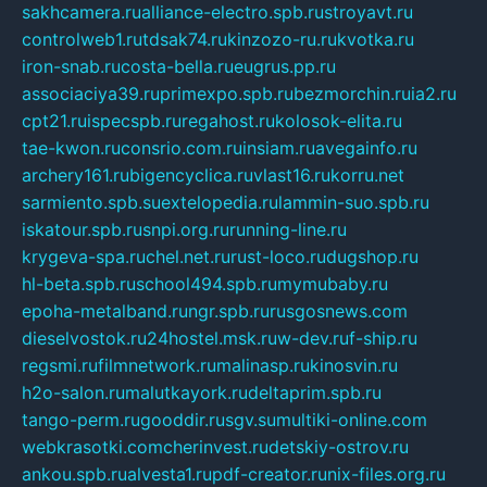
sakhcamera.ru
alliance-electro.spb.ru
stroyavt.ru
controlweb1.ru
tdsak74.ru
kinzozo-ru.ru
kvotka.ru
iron-snab.ru
costa-bella.ru
eugrus.pp.ru
associaciya39.ru
primexpo.spb.ru
bezmorchin.ru
ia2.ru
cpt21.ru
ispecspb.ru
regahost.ru
kolosok-elita.ru
tae-kwon.ru
consrio.com.ru
insiam.ru
avegainfo.ru
archery161.ru
bigencyclica.ru
vlast16.ru
korru.net
sarmiento.spb.su
extelopedia.ru
lammin-suo.spb.ru
iskatour.spb.ru
snpi.org.ru
running-line.ru
krygeva-spa.ru
chel.net.ru
rust-loco.ru
dugshop.ru
hl-beta.spb.ru
school494.spb.ru
mymubaby.ru
epoha-metalband.ru
ngr.spb.ru
rusgosnews.com
dieselvostok.ru
24hostel.msk.ru
w-dev.ru
f-ship.ru
regsmi.ru
filmnetwork.ru
malinasp.ru
kinosvin.ru
h2o-salon.ru
malutkayork.ru
deltaprim.spb.ru
tango-perm.ru
gooddir.ru
sgv.su
multiki-online.com
webkrasotki.com
cherinvest.ru
detskiy-ostrov.ru
ankou.spb.ru
alvesta1.ru
pdf-creator.ru
nix-files.org.ru