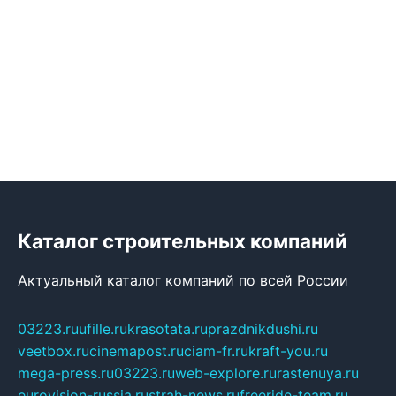
Каталог строительных компаний
Актуальный каталог компаний по всей России
03223.ru
ufille.ru
krasotata.ru
prazdnikdushi.ru
veetbox.ru
cinemapost.ru
ciam-fr.ru
kraft-you.ru
mega-press.ru
03223.ru
web-explore.ru
rastenuya.ru
eurovision-russia.ru
strah-news.ru
freeride-team.ru