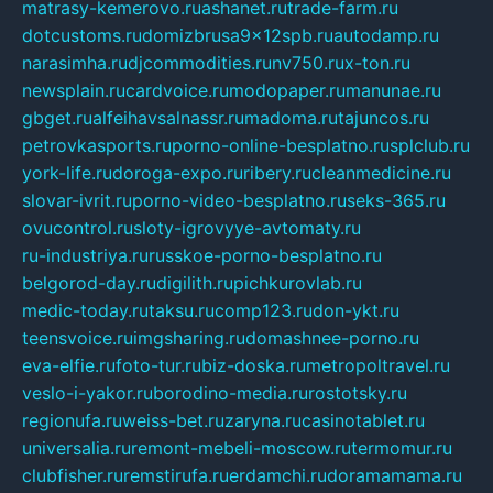
matrasy-kemerovo.ru
ashanet.ru
trade-farm.ru
dotcustoms.ru
domizbrusa9x12spb.ru
autodamp.ru
narasimha.ru
djcommodities.ru
nv750.ru
x-ton.ru
newsplain.ru
cardvoice.ru
modopaper.ru
manunae.ru
gbget.ru
alfeihavsalnassr.ru
madoma.ru
tajuncos.ru
petrovkasports.ru
porno-online-besplatno.ru
splclub.ru
york-life.ru
doroga-expo.ru
ribery.ru
cleanmedicine.ru
slovar-ivrit.ru
porno-video-besplatno.ru
seks-365.ru
ovucontrol.ru
sloty-igrovyye-avtomaty.ru
ru-industriya.ru
russkoe-porno-besplatno.ru
belgorod-day.ru
digilith.ru
pichkurovlab.ru
medic-today.ru
taksu.ru
comp123.ru
don-ykt.ru
teensvoice.ru
imgsharing.ru
domashnee-porno.ru
eva-elfie.ru
foto-tur.ru
biz-doska.ru
metropoltravel.ru
veslo-i-yakor.ru
borodino-media.ru
rostotsky.ru
regionufa.ru
weiss-bet.ru
zaryna.ru
casinotablet.ru
universalia.ru
remont-mebeli-moscow.ru
termomur.ru
clubfisher.ru
remstirufa.ru
erdamchi.ru
doramamama.ru