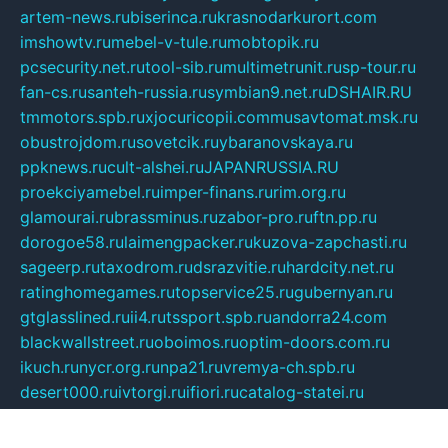
artem-news.ru
biserinca.ru
krasnodarkurort.com
imshowtv.ru
mebel-v-tule.ru
mobtopik.ru
pcsecurity.net.ru
tool-sib.ru
multimetrunit.ru
sp-tour.ru
fan-cs.ru
santeh-russia.ru
symbian9.net.ru
DSHAIR.RU
tmmotors.spb.ru
xjocuricopii.com
musavtomat.msk.ru
obustrojdom.ru
sovetcik.ru
ybaranovskaya.ru
ppknews.ru
cult-alshei.ru
JAPANRUSSIA.RU
proekciyamebel.ru
imper-finans.ru
rim.org.ru
glamourai.ru
brassminus.ru
zabor-pro.ru
ftn.pp.ru
dorogoe58.ru
laimengpacker.ru
kuzova-zapchasti.ru
sageerp.ru
taxodrom.ru
dsrazvitie.ru
hardcity.net.ru
ratinghomegames.ru
topservice25.ru
gubernyan.ru
gtglasslined.ru
ii4.ru
tssport.spb.ru
andorra24.com
blackwallstreet.ru
oboimos.ru
optim-doors.com.ru
ikuch.ru
nycr.org.ru
npa21.ru
vremya-ch.spb.ru
desert000.ru
ivtorgi.ru
ifiori.ru
catalog-statei.ru
dcv.org.ru
spetsmaster174.ru
ipkameryhiseeu.ru
dum26.ru
ruspol.spb.ru
fr-opendp.ru
kam-solnyshko.ru