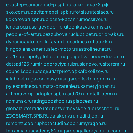
ecostep-samara.ru
d-p.spb.ru
галактика73.рф
sko.com.ru
davitamebel-spb.ru
fotsis.ru
tesiaes.ru
kokoroyari.spb.ru
blesna-kazan.ru
mossilver.ru
lenderoq.ru
sergeydobrin.ru
tochkazvuka.msk.ru
people-of-art.ru
bezzubova.ru
clubtibet.ru
orior-aks.ru
dynamoauto.ru
szk-favorit.ru
carlines.ru
flatnsk.ru
kingbolenskaner.ru
alex-motor.ru
astroline.net.ru
act1.spb.ru
polyglot.com.ru
gidlipetsk.ru
ooo-driada.ru
detsad125.ru
mir-zdoroviya.ru
bruslanovo.ru
siterem.ru
council.spb.ru
лодкипатриот.рф
kafekolizey.ru
iclub.net.ru
gazon-easy.ru
sugarepilekb.ru
grinox.ru
pylesostineco.ru
msts-ozarenie.ru
kameryjooan.ru
artemovskij.ru
dopler.spb.ru
aid70.ru
metall-perm.ru
ndm.msk.ru
ratingzooshop.ru
apiaccess.ru
globalautotrade.info
bezverhovskoe.ru
drsschool.ru
ZOOSMART.SPB.RU
dalakony.ru
medikijob.ru
remontt.spb.ru
photostudia.spb.ru
myragon.ru
terramia.ru
academy62.ru
gardengallereya.ru
rti.com.ru