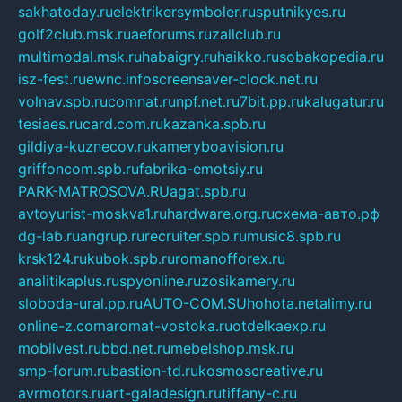
sakhatoday.ru
elektrikersymboler.ru
sputnikyes.ru
golf2club.msk.ru
aeforums.ru
zallclub.ru
multimodal.msk.ru
habaigry.ru
haikko.ru
sobakopedia.ru
isz-fest.ru
ewnc.info
screensaver-clock.net.ru
volnav.spb.ru
comnat.ru
npf.net.ru
7bit.pp.ru
kalugatur.ru
tesiaes.ru
card.com.ru
kazanka.spb.ru
gildiya-kuznecov.ru
kameryboavision.ru
griffoncom.spb.ru
fabrika-emotsiy.ru
PARK-MATROSOVA.RU
agat.spb.ru
avtoyurist-moskva1.ru
hardware.org.ru
схема-авто.рф
dg-lab.ru
angrup.ru
recruiter.spb.ru
music8.spb.ru
krsk124.ru
kubok.spb.ru
romanofforex.ru
analitikaplus.ru
spyonline.ru
zosikamery.ru
sloboda-ural.pp.ru
AUTO-COM.SU
hohota.net
alimy.ru
online-z.com
aromat-vostoka.ru
otdelkaexp.ru
mobilvest.ru
bbd.net.ru
mebelshop.msk.ru
smp-forum.ru
bastion-td.ru
kosmoscreative.ru
avrmotors.ru
art-galadesign.ru
tiffany-c.ru