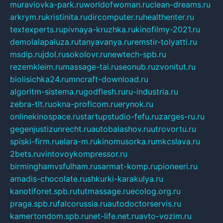
muraviovka-park.ru
worldofwoman.ru
clean-dreams.ru
arkrym.ru
kristinita.ru
dircomputer.ru
healthenter.ru
textexperts.ru
pivnaya-kruzhka.ru
kinofilmy-2021.ru
demolalapaluza.ru
tanyavanya.ru
remstir-tolyatti.ru
msdip.ru
jdol.ru
sokolovr.ru
newtech-spb.ru
rezemkleim.ru
massage-tai.ru
seonub.ru
zvonitut.ru
biolisichka24.ru
mncraft-download.ru
algoritm-sistema.ru
godflesh.ru
ru-industria.ru
zebra-tlt.ru
okna-proficom.ru
erynok.ru
onlinekinospace.ru
startupstudio-fefu.ru
zarges-ru.ru
gegenjustizunrecht.ru
autobalashov.ru
utrovortu.ru
spiski-firm.ru
elara-m.ru
kinomusorka.ru
mkcslava.ru
2bets.ru
vintovoykompressor.ru
birminghamvsfulham.ru
sarmat-komp.ru
pioneeri.ru
amadis-chocolate.ru
shkurki-karakulya.ru
kanotiforet.spb.ru
tutmassage.ru
ecolog.org.ru
praga.spb.ru
falcorussia.ru
autodoctorservis.ru
kamertondom.spb.ru
net-life.net.ru
avto-vozim.ru