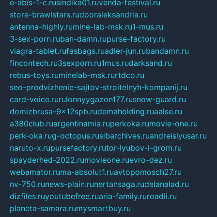
e-abis-1-c.ru
sindika01.ru
venda-festival.ru
store-brawlstars.ru
dooraleksandria.ru
antenna-highly.ru
mine-lab-msk.ru
1-mus.ru
3-sex-porn.ru
ban-damn.ru
purse-factory.ru
viagra-tablet.ru
fasbags.ru
adler-jun.ru
bandamn.ru
fincontech.ru
3sexporn.ru
1mus.ru
darksand.ru
rebus-toys.ru
minelab-msk.ru
rtdco.ru
seo-prodvizhenie-sajtov-stroitelnyh-kompanij.ru
card-voice.ru
rulonnyygazon177.ru
snow-guard.ru
domizbrusa-9x12spb.ru
demaholding.ru
aalse.ru
a380club.ru
argentinamia.ru
perkoka.ru
movie-one.ru
perk-oka.ru
g-octopus.ru
sibarchives.ru
andreislyusar.ru
naruto-x.ru
pursefactory.ru
tor-lyubov-i-grom.ru
spayderhed-2022.ru
movieone.ru
evro-dez.ru
webamator.ru
ma-absolut1.ru
avtopomosch27.ru
nv-750.ru
news-plain.ru
nertansaga.ru
delanalad.ru
dizfiles.ru
youtubefree.ru
aria-family.ru
roadli.ru
planeta-samara.ru
mysmartbuy.ru