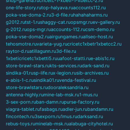
shop-garena.ru
cricetc-1-xbetr-1-xbetcc-2.ru
one-life-story.ru
top-halyava.ru
accounts112.ru
poka-vse-doma-2.ru
3-d-file.ru
hahahaharms.ru
g2012.ru
tst-1.ru
shaggy-cat.ru
opsmgr.ru
ev-gallery.ru
g-2012.ru
ops-mgr.ru
accounts-112.ru
csm-demo.ru
poka-vse-doma2.ru
airgungames.ru
allseo-host.ru
tehosmotre.ru
varieta-yug.ru
cricetc1xbetr1xbetcc2.ru
raytor-d.ru
atillagunn.ru
3d-file.ru
1xbeticricetc1xbetti5.ru
uafoot-statti.ru
e-abis1c.ru
store-brawl-stars.ru
kts-services.ru
dark-sand.ru
sindika-01.ru
sp-life.ru
x-legion.ru
sib-archives.ru
e-abis-1-c.ru
sindika01.ru
venda-festival.ru
store-brawlstars.ru
dooraleksandria.ru
antenna-highly.ru
mine-lab-msk.ru
1-mus.ru
3-sex-porn.ru
ban-damn.ru
purse-factory.ru
viagra-tablet.ru
fasbags.ru
adler-jun.ru
bandamn.ru
fincontech.ru
3sexporn.ru
1mus.ru
darksand.ru
rebus-toys.ru
minelab-msk.ru
alabuga-cityhotel.ru