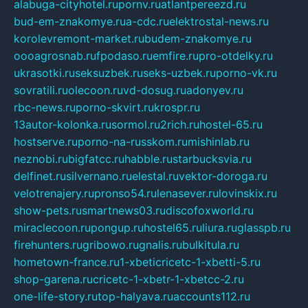
alabuga-cityhotel.ru
pornv.ru
atlantpereezd.ru
bud-em-znakomye.ru
a-cdc.ru
elektrostal-news.ru
korolevremont-market.ru
budem-znakomye.ru
oooagrosnab.ru
fpodaso.ru
emfire.ru
pro-otdelky.ru
ukrasotki.ru
seksuzbek.ru
seks-uzbek.ru
porno-vk.ru
sovratili.ru
olecoon.ru
vd-dosug.ru
adonyev.ru
rbc-news.ru
porno-skvirt.ru
krospr.ru
13autor-kolonka.ru
sormol.ru
2rich.ru
hostel-65.ru
hostserve.ru
porno-na-russkom.ru
mishinlab.ru
neznobi.ru
bigfatcc.ru
habble.ru
starbucksvia.ru
delfinet.ru
silvernano.ru
elestal.ru
vektor-doroga.ru
velotrenajery.ru
pronso54.ru
lenasever.ru
lovinskix.ru
show-pets.ru
smartnews03.ru
discofoxworld.ru
miraclecoon.ru
pongup.ru
hostel65.ru
liura.ru
glasspb.ru
firehunters.ru
gribowo.ru
gnalis.ru
bulkitula.ru
hometown-france.ru
1-xbeticricetc-1-xbetti-5.ru
shop-garena.ru
cricetc-1-xbetr-1-xbetcc-2.ru
one-life-story.ru
top-halyava.ru
accounts112.ru