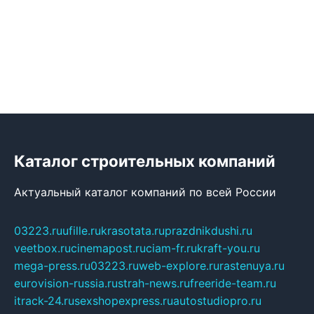
Каталог строительных компаний
Актуальный каталог компаний по всей России
03223.ru
ufille.ru
krasotata.ru
prazdnikdushi.ru
veetbox.ru
cinemapost.ru
ciam-fr.ru
kraft-you.ru
mega-press.ru
03223.ru
web-explore.ru
rastenuya.ru
eurovision-russia.ru
strah-news.ru
freeride-team.ru
itrack-24.ru
sexshopexpress.ru
autostudiopro.ru