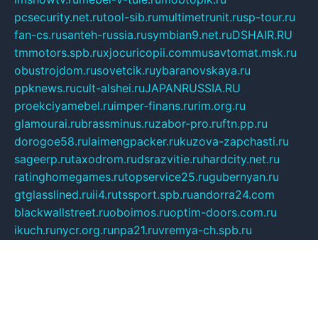
pcsecurity.net.ru
tool-sib.ru
multimetrunit.ru
sp-tour.ru
fan-cs.ru
santeh-russia.ru
symbian9.net.ru
DSHAIR.RU
tmmotors.spb.ru
xjocuricopii.com
musavtomat.msk.ru
obustrojdom.ru
sovetcik.ru
ybaranovskaya.ru
ppknews.ru
cult-alshei.ru
JAPANRUSSIA.RU
proekciyamebel.ru
imper-finans.ru
rim.org.ru
glamourai.ru
brassminus.ru
zabor-pro.ru
ftn.pp.ru
dorogoe58.ru
laimengpacker.ru
kuzova-zapchasti.ru
sageerp.ru
taxodrom.ru
dsrazvitie.ru
hardcity.net.ru
ratinghomegames.ru
topservice25.ru
gubernyan.ru
gtglasslined.ru
ii4.ru
tssport.spb.ru
andorra24.com
blackwallstreet.ru
oboimos.ru
optim-doors.com.ru
ikuch.ru
nycr.org.ru
npa21.ru
vremya-ch.spb.ru
desert000.ru
ivtorgi.ru
ifiori.ru
catalog-statei.ru
dcv.org.ru
spetsmaster174.ru
ipkameryhiseeu.ru
dum26.ru
ruspol.spb.ru
fr-opendp.ru
kam-solnyshko.ru
cheyenne-arapaho.ru
sevzapmetal.spb.ru