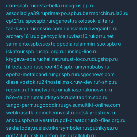
iron-snab.ru
costa-bella.ru
eugrus.pp.ru
associaciya39.ru
primexpo.spb.ru
bezmorchin.ru
ia2.ru
cpt21.ru
ispecspb.ru
regahost.ru
kolosok-elita.ru
tae-kwon.ru
consrio.com.ru
insiam.ru
avegainfo.ru
archery161.ru
bigencyclica.ru
vlast16.ru
korru.net
sarmiento.spb.su
extelopedia.ru
lammin-suo.spb.ru
iskatour.spb.ru
snpi.org.ru
running-line.ru
krygeva-spa.ru
chel.net.ru
rust-loco.ru
dugshop.ru
hl-beta.spb.ru
school494.spb.ru
mymubaby.ru
epoha-metalband.ru
ngr.spb.ru
rusgosnews.com
dieselvostok.ru
24hostel.msk.ru
w-dev.ru
f-ship.ru
regsmi.ru
filmnetwork.ru
malinasp.ru
kinosvin.ru
h2o-salon.ru
malutkayork.ru
deltaprim.spb.ru
tango-perm.ru
gooddir.ru
sgv.su
multiki-online.com
webkrasotki.com
cherinvest.ru
detskiy-ostrov.ru
ankou.spb.ru
alvesta1.ru
pdf-creator.ru
nix-files.org.ru
sakhatoday.ru
elektrikersymboler.ru
sputnikyes.ru
golf2club.msk.ru
aeforums.ru
zallclub.ru