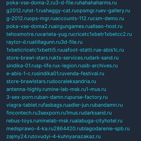
poka-vse-doma-2.ru
3-d-file.ru
hahahaharms.ru
g2012.ru
tst-1.ru
shaggy-cat.ru
opsmgr.ru
ev-gallery.ru
g-2012.ru
ops-mgr.ru
accounts-112.ru
csm-demo.ru
poka-vse-doma2.ru
airgungames.ru
allseo-host.ru
tehosmotre.ru
varieta-yug.ru
cricetc1xbetr1xbetcc2.ru
raytor-d.ru
atillagunn.ru
3d-file.ru
1xbeticricetc1xbetti5.ru
uafoot-statti.ru
e-abis1c.ru
store-brawl-stars.ru
kts-services.ru
dark-sand.ru
sindika-01.ru
sp-life.ru
x-legion.ru
sib-archives.ru
e-abis-1-c.ru
sindika01.ru
venda-festival.ru
store-brawlstars.ru
dooraleksandria.ru
antenna-highly.ru
mine-lab-msk.ru
1-mus.ru
3-sex-porn.ru
ban-damn.ru
purse-factory.ru
viagra-tablet.ru
fasbags.ru
adler-jun.ru
bandamn.ru
fincontech.ru
3sexporn.ru
1mus.ru
darksand.ru
rebus-toys.ru
minelab-msk.ru
alabuga-cityhotel.ru
medsprawo-4-ka.ru
2864420.ru
blagodarenie-spb.ru
zajmy24.ru
tovudyi-4-kuhnyanazakaz.ru