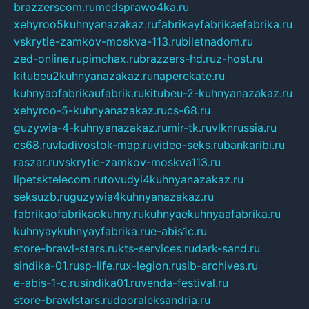
brazzerscom.ru
medsprawo4ka.ru
xehyroo5kuhnyanazakaz.ru
fabrikayfabrikaefabrika.ru
vskrytie-zamkov-moskva-113.ru
biletnadom.ru
zed-online.ru
pimchax.ru
brazzers-hd.ru
z-host.ru
kitubeu2kuhnyanazakaz.ru
naperekate.ru
kuhnyaofabrikaufabrik.ru
kitubeu-2-kuhnyanazakaz.ru
xehyroo-5-kuhnyanazakaz.ru
cs-68.ru
guzywia-4-kuhnyanazakaz.ru
mir-tk.ru
vlknrussia.ru
cs68.ru
vladivostok-map.ru
video-seks.ru
bankaribi.ru
raszar.ru
vskrytie-zamkov-moskva113.ru
lipetsktelecom.ru
tovudyi4kuhnyanazakaz.ru
seksuzb.ru
guzywia4kuhnyanazakaz.ru
fabrikaofabrikaokuhny.ru
kuhnyaekuhnyaafabrika.ru
kuhnyaykuhnyayfabrika.ru
e-abis1c.ru
store-brawl-stars.ru
kts-services.ru
dark-sand.ru
sindika-01.ru
sp-life.ru
x-legion.ru
sib-archives.ru
e-abis-1-c.ru
sindika01.ru
venda-festival.ru
store-brawlstars.ru
dooraleksandria.ru