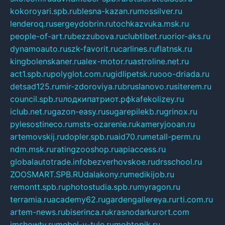
kokoroyari.spb.ru
blesna-kazan.ru
mossilver.ru
lenderoq.ru
sergeydobrin.ru
tochkazvuka.msk.ru
people-of-art.ru
bezzubova.ru
clubtibet.ru
orior-aks.ru
dynamoauto.ru
szk-favorit.ru
carlines.ru
flatnsk.ru
kingbolenskaner.ru
alex-motor.ru
astroline.net.ru
act1.spb.ru
polyglot.com.ru
gidlipetsk.ru
ooo-driada.ru
detsad125.ru
mir-zdoroviya.ru
bruslanovo.ru
siterem.ru
council.spb.ru
лодкипатриот.рф
kafekolizey.ru
iclub.net.ru
gazon-easy.ru
sugarepilekb.ru
grinox.ru
pylesostineco.ru
msts-ozarenie.ru
kameryjooan.ru
artemovskij.ru
dopler.spb.ru
aid70.ru
metall-perm.ru
ndm.msk.ru
ratingzooshop.ru
apiaccess.ru
globalautotrade.info
bezverhovskoe.ru
drsschool.ru
ZOOSMART.SPB.RU
dalakony.ru
medikijob.ru
remontt.spb.ru
photostudia.spb.ru
myragon.ru
terramia.ru
academy62.ru
gardengallereya.ru
rti.com.ru
artem-news.ru
biserinca.ru
krasnodarkurort.com
imshowtv.ru
mebel-v-tule.ru
mobtopik.ru