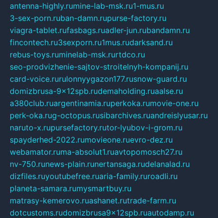
antenna-highly.ru
mine-lab-msk.ru
1-mus.ru
3-sex-porn.ru
ban-damn.ru
purse-factory.ru
viagra-tablet.ru
fasbags.ru
adler-jun.ru
bandamn.ru
fincontech.ru
3sexporn.ru
1mus.ru
darksand.ru
rebus-toys.ru
minelab-msk.ru
rtdco.ru
seo-prodvizhenie-sajtov-stroitelnyh-kompanij.ru
card-voice.ru
rulonnyygazon177.ru
snow-guard.ru
domizbrusa-9x12spb.ru
demaholding.ru
aalse.ru
a380club.ru
argentinamia.ru
perkoka.ru
movie-one.ru
perk-oka.ru
g-octopus.ru
sibarchives.ru
andreislyusar.ru
naruto-x.ru
pursefactory.ru
tor-lyubov-i-grom.ru
spayderhed-2022.ru
movieone.ru
evro-dez.ru
webamator.ru
ma-absolut1.ru
avtopomosch27.ru
nv-750.ru
news-plain.ru
nertansaga.ru
delanalad.ru
dizfiles.ru
youtubefree.ru
aria-family.ru
roadli.ru
planeta-samara.ru
mysmartbuy.ru
matrasy-kemerovo.ru
ashanet.ru
trade-farm.ru
dotcustoms.ru
domizbrusa9x12spb.ru
autodamp.ru