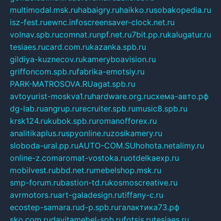
multimodal.msk.ru
habaigry.ru
haikko.ru
sobakopedia.ru
isz-fest.ru
ewnc.info
screensaver-clock.net.ru
volnav.spb.ru
comnat.ru
npf.net.ru
7bit.pp.ru
kalugatur.ru
tesiaes.ru
card.com.ru
kazanka.spb.ru
gildiya-kuznecov.ru
kameryboavision.ru
griffoncom.spb.ru
fabrika-emotsiy.ru
PARK-MATROSOVA.RU
agat.spb.ru
avtoyurist-moskva1.ru
hardware.org.ru
схема-авто.рф
dg-lab.ru
angrup.ru
recruiter.spb.ru
music8.spb.ru
krsk124.ru
kubok.spb.ru
romanofforex.ru
analitikaplus.ru
spyonline.ru
zosikamery.ru
sloboda-ural.pp.ru
AUTO-COM.SU
hohota.net
alimy.ru
online-z.com
aromat-vostoka.ru
otdelkaexp.ru
mobilvest.ru
bbd.net.ru
mebelshop.msk.ru
smp-forum.ru
bastion-td.ru
kosmoscreative.ru
avrmotors.ru
art-galadesign.ru
tiffany-c.ru
ecostep-samara.ru
d-p.spb.ru
галактика73.рф
sko.com.ru
davitamebel-spb.ru
fotsis.ru
tesiaes.ru