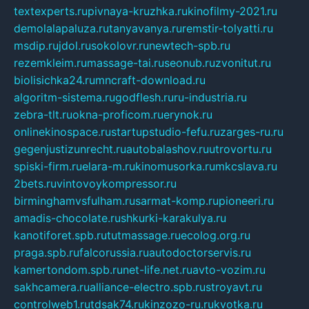
textexperts.ru
pivnaya-kruzhka.ru
kinofilmy-2021.ru
demolalapaluza.ru
tanyavanya.ru
remstir-tolyatti.ru
msdip.ru
jdol.ru
sokolovr.ru
newtech-spb.ru
rezemkleim.ru
massage-tai.ru
seonub.ru
zvonitut.ru
biolisichka24.ru
mncraft-download.ru
algoritm-sistema.ru
godflesh.ru
ru-industria.ru
zebra-tlt.ru
okna-proficom.ru
erynok.ru
onlinekinospace.ru
startupstudio-fefu.ru
zarges-ru.ru
gegenjustizunrecht.ru
autobalashov.ru
utrovortu.ru
spiski-firm.ru
elara-m.ru
kinomusorka.ru
mkcslava.ru
2bets.ru
vintovoykompressor.ru
birminghamvsfulham.ru
sarmat-komp.ru
pioneeri.ru
amadis-chocolate.ru
shkurki-karakulya.ru
kanotiforet.spb.ru
tutmassage.ru
ecolog.org.ru
praga.spb.ru
falcorussia.ru
autodoctorservis.ru
kamertondom.spb.ru
net-life.net.ru
avto-vozim.ru
sakhcamera.ru
alliance-electro.spb.ru
stroyavt.ru
controlweb1.ru
tdsak74.ru
kinzozo-ru.ru
kvotka.ru