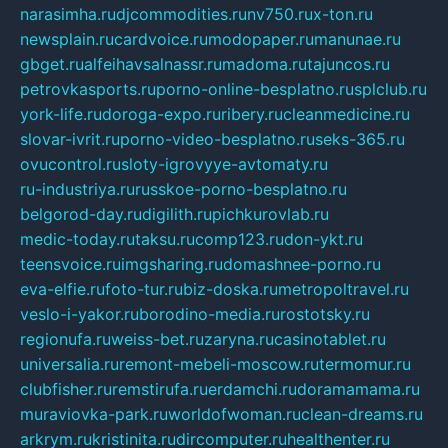
narasimha.ru
djcommodities.ru
nv750.ru
x-ton.ru
newsplain.ru
cardvoice.ru
modopaper.ru
manunae.ru
gbget.ru
alfeihavsalnassr.ru
madoma.ru
tajuncos.ru
petrovkasports.ru
porno-online-besplatno.ru
splclub.ru
york-life.ru
doroga-expo.ru
ribery.ru
cleanmedicine.ru
slovar-ivrit.ru
porno-video-besplatno.ru
seks-365.ru
ovucontrol.ru
sloty-igrovyye-avtomaty.ru
ru-industriya.ru
russkoe-porno-besplatno.ru
belgorod-day.ru
digilith.ru
pichkurovlab.ru
medic-today.ru
taksu.ru
comp123.ru
don-ykt.ru
teensvoice.ru
imgsharing.ru
domashnee-porno.ru
eva-elfie.ru
foto-tur.ru
biz-doska.ru
metropoltravel.ru
veslo-i-yakor.ru
borodino-media.ru
rostotsky.ru
regionufa.ru
weiss-bet.ru
zaryna.ru
casinotablet.ru
universalia.ru
remont-mebeli-moscow.ru
termomur.ru
clubfisher.ru
remstirufa.ru
erdamchi.ru
doramamama.ru
muraviovka-park.ru
worldofwoman.ru
clean-dreams.ru
arkrym.ru
kristinita.ru
dircomputer.ru
healthenter.ru