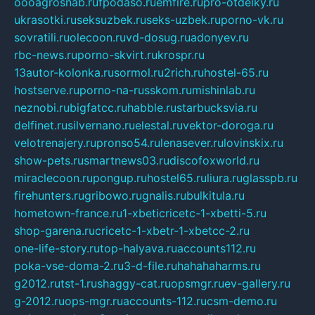
oooagrosnab.ru
fpodaso.ru
emfire.ru
pro-otdelky.ru
ukrasotki.ru
seksuzbek.ru
seks-uzbek.ru
porno-vk.ru
sovratili.ru
olecoon.ru
vd-dosug.ru
adonyev.ru
rbc-news.ru
porno-skvirt.ru
krospr.ru
13autor-kolonka.ru
sormol.ru
2rich.ru
hostel-65.ru
hostserve.ru
porno-na-russkom.ru
mishinlab.ru
neznobi.ru
bigfatcc.ru
habble.ru
starbucksvia.ru
delfinet.ru
silvernano.ru
elestal.ru
vektor-doroga.ru
velotrenajery.ru
pronso54.ru
lenasever.ru
lovinskix.ru
show-pets.ru
smartnews03.ru
discofoxworld.ru
miraclecoon.ru
pongup.ru
hostel65.ru
liura.ru
glasspb.ru
firehunters.ru
gribowo.ru
gnalis.ru
bulkitula.ru
hometown-france.ru
1-xbeticricetc-1-xbetti-5.ru
shop-garena.ru
cricetc-1-xbetr-1-xbetcc-2.ru
one-life-story.ru
top-halyava.ru
accounts112.ru
poka-vse-doma-2.ru
3-d-file.ru
hahahaharms.ru
g2012.ru
tst-1.ru
shaggy-cat.ru
opsmgr.ru
ev-gallery.ru
g-2012.ru
ops-mgr.ru
accounts-112.ru
csm-demo.ru