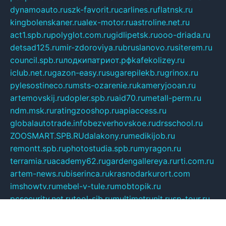
dynamoauto.ru
szk-favorit.ru
carlines.ru
flatnsk.ru
kingbolenskaner.ru
alex-motor.ru
astroline.net.ru
act1.spb.ru
polyglot.com.ru
gidlipetsk.ru
ooo-driada.ru
detsad125.ru
mir-zdoroviya.ru
bruslanovo.ru
siterem.ru
council.spb.ru
лодкипатриот.рф
kafekolizey.ru
iclub.net.ru
gazon-easy.ru
sugarepilekb.ru
grinox.ru
pylesostineco.ru
msts-ozarenie.ru
kameryjooan.ru
artemovskij.ru
dopler.spb.ru
aid70.ru
metall-perm.ru
ndm.msk.ru
ratingzooshop.ru
apiaccess.ru
globalautotrade.info
bezverhovskoe.ru
drsschool.ru
ZOOSMART.SPB.RU
dalakony.ru
medikijob.ru
remontt.spb.ru
photostudia.spb.ru
myragon.ru
terramia.ru
academy62.ru
gardengallereya.ru
rti.com.ru
artem-news.ru
biserinca.ru
krasnodarkurort.com
imshowtv.ru
mebel-v-tule.ru
mobtopik.ru
pcsecurity.net.ru
tool-sib.ru
multimetrunit.ru
sp-tour.ru
fan-cs.ru
santeh-russia.ru
symbian9.net.ru
DSHAIR.RU
tmmotors.spb.ru
xjocuricopii.com
musavtomat.msk.ru