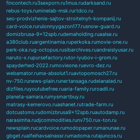
fincontech.ru
3sexporn.ru
1mus.ru
darksand.ru
rebus-toys.ru
minelab-msk.ru
rtdco.ru
seo-prodvizhenie-sajtov-stroitelnyh-kompanij.ru
card-voice.ru
rulonnyygazon177.ru
snow-guard.ru
domizbrusa-9x12spb.ru
demaholding.ru
aalse.ru
a380club.ru
argentinamia.ru
perkoka.ru
movie-one.ru
perk-oka.ru
g-octopus.ru
sibarchives.ru
andreislyusar.ru
naruto-x.ru
pursefactory.ru
tor-lyubov-i-grom.ru
spayderhed-2022.ru
movieone.ru
evro-dez.ru
webamator.ru
ma-absolut1.ru
avtopomosch27.ru
nv-750.ru
news-plain.ru
nertansaga.ru
delanalad.ru
dizfiles.ru
youtubefree.ru
aria-family.ru
roadli.ru
planeta-samara.ru
mysmartbuy.ru
matrasy-kemerovo.ru
ashanet.ru
trade-farm.ru
dotcustoms.ru
domizbrusa9x12spb.ru
autodamp.ru
narasimha.ru
djcommodities.ru
nv750.ru
x-ton.ru
newsplain.ru
cardvoice.ru
modopaper.ru
manunae.ru
gbget.ru
alfeihavsalnassr.ru
madoma.ru
tajuncos.ru