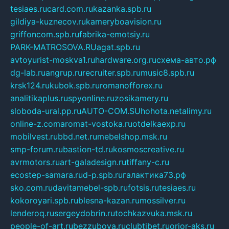
tesiaes.ru
card.com.ru
kazanka.spb.ru
gildiya-kuznecov.ru
kameryboavision.ru
griffoncom.spb.ru
fabrika-emotsiy.ru
PARK-MATROSOVA.RU
agat.spb.ru
avtoyurist-moskva1.ru
hardware.org.ru
схема-авто.рф
dg-lab.ru
angrup.ru
recruiter.spb.ru
music8.spb.ru
krsk124.ru
kubok.spb.ru
romanofforex.ru
analitikaplus.ru
spyonline.ru
zosikamery.ru
sloboda-ural.pp.ru
AUTO-COM.SU
hohota.net
alimy.ru
online-z.com
aromat-vostoka.ru
otdelkaexp.ru
mobilvest.ru
bbd.net.ru
mebelshop.msk.ru
smp-forum.ru
bastion-td.ru
kosmoscreative.ru
avrmotors.ru
art-galadesign.ru
tiffany-c.ru
ecostep-samara.ru
d-p.spb.ru
галактика73.рф
sko.com.ru
davitamebel-spb.ru
fotsis.ru
tesiaes.ru
kokoroyari.spb.ru
blesna-kazan.ru
mossilver.ru
lenderoq.ru
sergeydobrin.ru
tochkazvuka.msk.ru
people-of-art.ru
bezzubova.ru
clubtibet.ru
orior-aks.ru