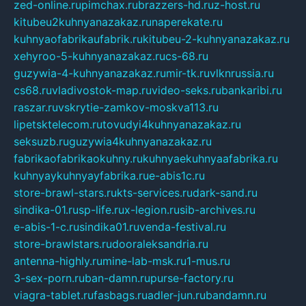
zed-online.ru
pimchax.ru
brazzers-hd.ru
z-host.ru
kitubeu2kuhnyanazakaz.ru
naperekate.ru
kuhnyaofabrikaufabrik.ru
kitubeu-2-kuhnyanazakaz.ru
xehyroo-5-kuhnyanazakaz.ru
cs-68.ru
guzywia-4-kuhnyanazakaz.ru
mir-tk.ru
vlknrussia.ru
cs68.ru
vladivostok-map.ru
video-seks.ru
bankaribi.ru
raszar.ru
vskrytie-zamkov-moskva113.ru
lipetsktelecom.ru
tovudyi4kuhnyanazakaz.ru
seksuzb.ru
guzywia4kuhnyanazakaz.ru
fabrikaofabrikaokuhny.ru
kuhnyaekuhnyaafabrika.ru
kuhnyaykuhnyayfabrika.ru
e-abis1c.ru
store-brawl-stars.ru
kts-services.ru
dark-sand.ru
sindika-01.ru
sp-life.ru
x-legion.ru
sib-archives.ru
e-abis-1-c.ru
sindika01.ru
venda-festival.ru
store-brawlstars.ru
dooraleksandria.ru
antenna-highly.ru
mine-lab-msk.ru
1-mus.ru
3-sex-porn.ru
ban-damn.ru
purse-factory.ru
viagra-tablet.ru
fasbags.ru
adler-jun.ru
bandamn.ru