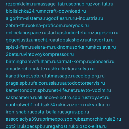
rezemkleim.ru
massage-tai.ru
seonub.ru
zvonitut.ru
biolisichka24.ru
mncraft-download.ru
algoritm-sistema.ru
godflesh.ru
ru-industria.ru
zebra-tlt.ru
okna-proficom.ru
erynok.ru
onlinekinospace.ru
startupstudio-fefu.ru
zarges-ru.ru
gegenjustizunrecht.ru
autobalashov.ru
utrovortu.ru
spiski-firm.ru
elara-m.ru
kinomusorka.ru
mkcslava.ru
2bets.ru
vintovoykompressor.ru
birminghamvsfulham.ru
sarmat-komp.ru
pioneeri.ru
amadis-chocolate.ru
shkurki-karakulya.ru
kanotiforet.spb.ru
tutmassage.ru
ecolog.org.ru
praga.spb.ru
falcorussia.ru
autodoctorservis.ru
kamertondom.spb.ru
net-life.net.ru
avto-vozim.ru
sakhcamera.ru
alliance-electro.spb.ru
stroyavt.ru
controlweb1.ru
tdsak74.ru
kinzozo-ru.ru
kvotka.ru
iron-snab.ru
costa-bella.ru
eugrus.pp.ru
associaciya39.ru
primexpo.spb.ru
bezmorchin.ru
ia2.ru
cpt21.ru
ispecspb.ru
regahost.ru
kolosok-elita.ru