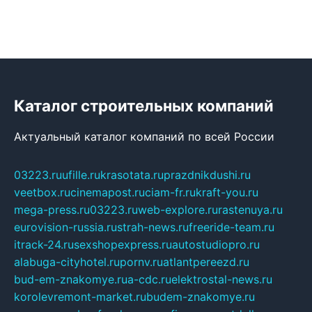
Каталог строительных компаний
Актуальный каталог компаний по всей России
03223.ru
ufille.ru
krasotata.ru
prazdnikdushi.ru
veetbox.ru
cinemapost.ru
ciam-fr.ru
kraft-you.ru
mega-press.ru
03223.ru
web-explore.ru
rastenuya.ru
eurovision-russia.ru
strah-news.ru
freeride-team.ru
itrack-24.ru
sexshopexpress.ru
autostudiopro.ru
alabuga-cityhotel.ru
pornv.ru
atlantpereezd.ru
bud-em-znakomye.ru
a-cdc.ru
elektrostal-news.ru
korolevremont-market.ru
budem-znakomye.ru