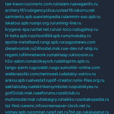
tae-kwon.ru
consrio.com.ru
insiam.ru
avegainfo.ru
archery161.ru
bigencyclica.ru
vlast16.ru
korru.net
sarmiento.spb.su
extelopedia.ru
lammin-suo.spb.ru
iskatour.spb.ru
snpi.org.ru
running-line.ru
krygeva-spa.ru
chel.net.ru
rust-loco.ru
dugshop.ru
hl-beta.spb.ru
school494.spb.ru
mymubaby.ru
epoha-metalband.ru
ngr.spb.ru
rusgosnews.com
dieselvostok.ru
24hostel.msk.ru
w-dev.ru
f-ship.ru
regsmi.ru
filmnetwork.ru
malinasp.ru
kinosvin.ru
h2o-salon.ru
malutkayork.ru
deltaprim.spb.ru
tango-perm.ru
gooddir.ru
sgv.su
multiki-online.com
webkrasotki.com
cherinvest.ru
detskiy-ostrov.ru
ankou.spb.ru
alvesta1.ru
pdf-creator.ru
nix-files.org.ru
sakhatoday.ru
elektrikersymboler.ru
sputnikyes.ru
golf2club.msk.ru
aeforums.ru
zallclub.ru
multimodal.msk.ru
habaigry.ru
haikko.ru
sobakopedia.ru
isz-fest.ru
ewnc.info
screensaver-clock.net.ru
volnav.spb.ru
comnat.ru
npf.net.ru
7bit.pp.ru
kalugatur.ru