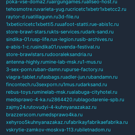
poka-vse-doma2.ru
airgungames.ru
allseo-host.ru
tehosmotre.ru
varieta-yug.ru
cricetc1xbetr1xbetcc2.ru
raytor-d.ru
atillagunn.ru
3d-file.ru
1xbeticricetc1xbetti5.ru
uafoot-statti.ru
e-abis1c.ru
store-brawl-stars.ru
kts-services.ru
dark-sand.ru
sindika-01.ru
sp-life.ru
x-legion.ru
sib-archives.ru
e-abis-1-c.ru
sindika01.ru
venda-festival.ru
store-brawlstars.ru
dooraleksandria.ru
antenna-highly.ru
mine-lab-msk.ru
1-mus.ru
3-sex-porn.ru
ban-damn.ru
purse-factory.ru
viagra-tablet.ru
fasbags.ru
adler-jun.ru
bandamn.ru
fincontech.ru
3sexporn.ru
1mus.ru
darksand.ru
rebus-toys.ru
minelab-msk.ru
alabuga-cityhotel.ru
medsprawo-4-ka.ru
2864420.ru
blagodarenie-spb.ru
zajmy24.ru
tovudyi-4-kuhnyanazakaz.ru
brazzerscom.ru
medsprawo4ka.ru
xehyroo5kuhnyanazakaz.ru
fabrikayfabrikaefabrika.ru
vskrytie-zamkov-moskva-113.ru
biletnadom.ru