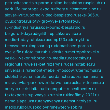
petrovkasports.ru
porno-online-besplatno.ru
splclub.ru
york-life.ru
doroga-expo.ru
ribery.ru
cleanmedicine.ru
slovar-ivrit.ru
porno-video-besplatno.ru
seks-365.ru
ovucontrol.ru
sloty-igrovyye-avtomaty.ru
ru-industriya.ru
russkoe-porno-besplatno.ru
belgorod-day.ru
digilith.ru
pichkurovlab.ru
medic-today.ru
taksu.ru
comp123.ru
don-ykt.ru
teensvoice.ru
imgsharing.ru
domashnee-porno.ru
eva-elfie.ru
foto-tur.ru
biz-doska.ru
metropoltravel.ru
veslo-i-yakor.ru
borodino-media.ru
rostotsky.ru
regionufa.ru
weiss-bet.ru
zaryna.ru
casinotablet.ru
universalia.ru
remont-mebeli-moscow.ru
termomur.ru
clubfisher.ru
remstirufa.ru
erdamchi.ru
doramamama.ru
muraviovka-park.ru
worldofwoman.ru
clean-dreams.ru
arkrym.ru
kristinita.ru
dircomputer.ru
healthenter.ru
textexperts.ru
pivnaya-kruzhka.ru
kinofilmy-2021.ru
demolalapaluza.ru
tanyavanya.ru
remstir-tolyatti.ru
msdip.ru
jdol.ru
sokolovr.ru
newtech-spb.ru