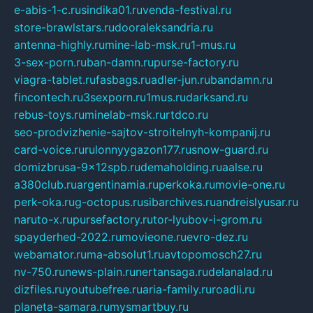
e-abis-1-c.ru
sindika01.ru
venda-festival.ru
store-brawlstars.ru
dooraleksandria.ru
antenna-highly.ru
mine-lab-msk.ru
1-mus.ru
3-sex-porn.ru
ban-damn.ru
purse-factory.ru
viagra-tablet.ru
fasbags.ru
adler-jun.ru
bandamn.ru
fincontech.ru
3sexporn.ru
1mus.ru
darksand.ru
rebus-toys.ru
minelab-msk.ru
rtdco.ru
seo-prodvizhenie-sajtov-stroitelnyh-kompanij.ru
card-voice.ru
rulonnyygazon177.ru
snow-guard.ru
domizbrusa-9x12spb.ru
demaholding.ru
aalse.ru
a380club.ru
argentinamia.ru
perkoka.ru
movie-one.ru
perk-oka.ru
g-octopus.ru
sibarchives.ru
andreislyusar.ru
naruto-x.ru
pursefactory.ru
tor-lyubov-i-grom.ru
spayderhed-2022.ru
movieone.ru
evro-dez.ru
webamator.ru
ma-absolut1.ru
avtopomosch27.ru
nv-750.ru
news-plain.ru
nertansaga.ru
delanalad.ru
dizfiles.ru
youtubefree.ru
aria-family.ru
roadli.ru
planeta-samara.ru
mysmartbuy.ru