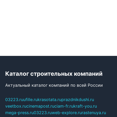
Каталог строительных компаний
Актуальный каталог компаний по всей России
03223.ru
ufille.ru
krasotata.ru
prazdnikdushi.ru
veetbox.ru
cinemapost.ru
ciam-fr.ru
kraft-you.ru
mega-press.ru
03223.ru
web-explore.ru
rastenuya.ru