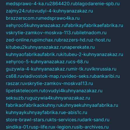
medsprawo-4-ka.ru
2864420.ru
blagodarenie-spb.ru
zajmy24.ru
tovudyi-4-kuhnyanazakaz.ru
brazzerscom.ru
medsprawo4ka.ru
xehyroo5kuhnyanazakaz.ru
fabrikayfabrikaefabrika.ru
vskrytie-zamkov-moskva-113.ru
biletnadom.ru
zed-online.ru
pimchax.ru
brazzers-hd.ru
z-host.ru
kitubeu2kuhnyanazakaz.ru
naperekate.ru
kuhnyaofabrikaufabrik.ru
kitubeu-2-kuhnyanazakaz.ru
xehyroo-5-kuhnyanazakaz.ru
cs-68.ru
guzywia-4-kuhnyanazakaz.ru
mir-tk.ru
vlknrussia.ru
cs68.ru
vladivostok-map.ru
video-seks.ru
bankaribi.ru
raszar.ru
vskrytie-zamkov-moskva113.ru
lipetsktelecom.ru
tovudyi4kuhnyanazakaz.ru
seksuzb.ru
guzywia4kuhnyanazakaz.ru
fabrikaofabrikaokuhny.ru
kuhnyaekuhnyaafabrika.ru
kuhnyaykuhnyayfabrika.ru
e-abis1c.ru
store-brawl-stars.ru
kts-services.ru
dark-sand.ru
sindika-01.ru
sp-life.ru
x-legion.ru
sib-archives.ru