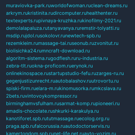
muraviovka-park.ru
worldofwoman.ru
clean-dreams.ru
arkrym.ru
kristinita.ru
dircomputer.ru
healthenter.ru
textexperts.ru
pivnaya-kruzhka.ru
kinofilmy-2021.ru
demolalapaluza.ru
tanyavanya.ru
remstir-tolyatti.ru
msdip.ru
jdol.ru
sokolovr.ru
newtech-spb.ru
rezemkleim.ru
massage-tai.ru
seonub.ru
zvonitut.ru
biolisichka24.ru
mncraft-download.ru
algoritm-sistema.ru
godflesh.ru
ru-industria.ru
zebra-tlt.ru
okna-proficom.ru
erynok.ru
onlinekinospace.ru
startupstudio-fefu.ru
zarges-ru.ru
gegenjustizunrecht.ru
autobalashov.ru
utrovortu.ru
spiski-firm.ru
elara-m.ru
kinomusorka.ru
mkcslava.ru
2bets.ru
vintovoykompressor.ru
birminghamvsfulham.ru
sarmat-komp.ru
pioneeri.ru
amadis-chocolate.ru
shkurki-karakulya.ru
kanotiforet.spb.ru
tutmassage.ru
ecolog.org.ru
praga.spb.ru
falcorussia.ru
autodoctorservis.ru
kamertondom.spb.ru
net-life.net.ru
avto-vozim.ru