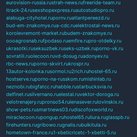
eurovision-russia.ru
strah-news.ru
freeride-team.ru
itrack-24.ru
sexshopexpress.ru
autostudiopro.ru
alabuga-cityhotel.ru
pornv.ru
atlantpereezd.ru
bud-em-znakomye.ru
a-cdc.ru
elektrostal-news.ru
korolevremont-market.ru
budem-znakomye.ru
oooagrosnab.ru
fpodaso.ru
emfire.ru
pro-otdelky.ru
ukrasotki.ru
seksuzbek.ru
seks-uzbek.ru
porno-vk.ru
sovratili.ru
olecoon.ru
vd-dosug.ru
adonyev.ru
rbc-news.ru
porno-skvirt.ru
krospr.ru
13autor-kolonka.ru
sormol.ru
2rich.ru
hostel-65.ru
hostserve.ru
porno-na-russkom.ru
mishinlab.ru
neznobi.ru
bigfatcc.ru
habble.ru
starbucksvia.ru
delfinet.ru
silvernano.ru
elestal.ru
vektor-doroga.ru
velotrenajery.ru
pronso54.ru
lenasever.ru
lovinskix.ru
show-pets.ru
smartnews03.ru
discofoxworld.ru
miraclecoon.ru
pongup.ru
hostel65.ru
liura.ru
glasspb.ru
firehunters.ru
gribowo.ru
gnalis.ru
bulkitula.ru
hometown-france.ru
1-xbeticricetc-1-xbetti-5.ru