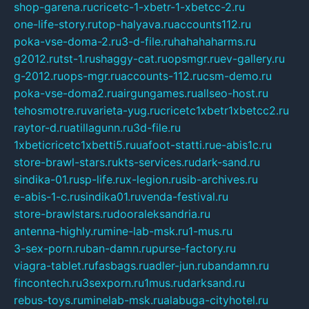
shop-garena.ru
cricetc-1-xbetr-1-xbetcc-2.ru
one-life-story.ru
top-halyava.ru
accounts112.ru
poka-vse-doma-2.ru
3-d-file.ru
hahahaharms.ru
g2012.ru
tst-1.ru
shaggy-cat.ru
opsmgr.ru
ev-gallery.ru
g-2012.ru
ops-mgr.ru
accounts-112.ru
csm-demo.ru
poka-vse-doma2.ru
airgungames.ru
allseo-host.ru
tehosmotre.ru
varieta-yug.ru
cricetc1xbetr1xbetcc2.ru
raytor-d.ru
atillagunn.ru
3d-file.ru
1xbeticricetc1xbetti5.ru
uafoot-statti.ru
e-abis1c.ru
store-brawl-stars.ru
kts-services.ru
dark-sand.ru
sindika-01.ru
sp-life.ru
x-legion.ru
sib-archives.ru
e-abis-1-c.ru
sindika01.ru
venda-festival.ru
store-brawlstars.ru
dooraleksandria.ru
antenna-highly.ru
mine-lab-msk.ru
1-mus.ru
3-sex-porn.ru
ban-damn.ru
purse-factory.ru
viagra-tablet.ru
fasbags.ru
adler-jun.ru
bandamn.ru
fincontech.ru
3sexporn.ru
1mus.ru
darksand.ru
rebus-toys.ru
minelab-msk.ru
alabuga-cityhotel.ru