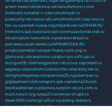
terramia.ru
academy62.ru
gardengallereya.ru
rti.com.ru
artem-news.ru
biserinca.ru
krasnodarkurort.com
imshowtv.ru
mebel-v-tule.ru
mobtopik.ru
pcsecurity.net.ru
tool-sib.ru
multimetrunit.ru
sp-tour.ru
fan-cs.ru
santeh-russia.ru
symbian9.net.ru
DSHAIR.RU
tmmotors.spb.ru
xjocuricopii.com
musavtomat.msk.ru
obustrojdom.ru
sovetcik.ru
ybaranovskaya.ru
ppknews.ru
cult-alshei.ru
JAPANRUSSIA.RU
proekciyamebel.ru
imper-finans.ru
rim.org.ru
glamourai.ru
brassminus.ru
zabor-pro.ru
ftn.pp.ru
dorogoe58.ru
laimengpacker.ru
kuzova-zapchasti.ru
sageerp.ru
taxodrom.ru
dsrazvitie.ru
hardcity.net.ru
ratinghomegames.ru
topservice25.ru
gubernyan.ru
gtglasslined.ru
ii4.ru
tssport.spb.ru
andorra24.com
blackwallstreet.ru
oboimos.ru
optim-doors.com.ru
ikuch.ru
nycr.org.ru
npa21.ru
vremya-ch.spb.ru
desert000.ru
ivtorgi.ru
ifiori.ru
catalog-statei.ru
dcv.org.ru
spetsmaster174.ru
ipkameryhiseeu.ru