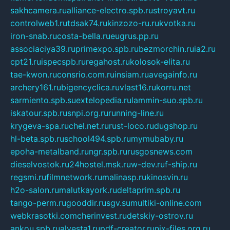
sakhcamera.ru
alliance-electro.spb.ru
stroyavt.ru
controlweb1.ru
tdsak74.ru
kinzozo-ru.ru
kvotka.ru
iron-snab.ru
costa-bella.ru
eugrus.pp.ru
associaciya39.ru
primexpo.spb.ru
bezmorchin.ru
ia2.ru
cpt21.ru
ispecspb.ru
regahost.ru
kolosok-elita.ru
tae-kwon.ru
consrio.com.ru
insiam.ru
avegainfo.ru
archery161.ru
bigencyclica.ru
vlast16.ru
korru.net
sarmiento.spb.su
extelopedia.ru
lammin-suo.spb.ru
iskatour.spb.ru
snpi.org.ru
running-line.ru
krygeva-spa.ru
chel.net.ru
rust-loco.ru
dugshop.ru
hl-beta.spb.ru
school494.spb.ru
mymubaby.ru
epoha-metalband.ru
ngr.spb.ru
rusgosnews.com
dieselvostok.ru
24hostel.msk.ru
w-dev.ru
f-ship.ru
regsmi.ru
filmnetwork.ru
malinasp.ru
kinosvin.ru
h2o-salon.ru
malutkayork.ru
deltaprim.spb.ru
tango-perm.ru
gooddir.ru
sgv.su
multiki-online.com
webkrasotki.com
cherinvest.ru
detskiy-ostrov.ru
ankou.spb.ru
alvesta1.ru
pdf-creator.ru
nix-files.org.ru