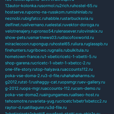
13autor-kolonka.ru
sormol.ru
2rich.ru
hostel-65.ru
hostserve.ru
porno-na-russkom.ru
mishinlab.ru
neznobi.ru
bigfatcc.ru
habble.ru
starbucksvia.ru
delfinet.ru
silvernano.ru
elestal.ru
vektor-doroga.ru
velotrenajery.ru
pronso54.ru
lenasever.ru
lovinskix.ru
show-pets.ru
smartnews03.ru
discofoxworld.ru
miraclecoon.ru
pongup.ru
hostel65.ru
liura.ru
glasspb.ru
firehunters.ru
gribowo.ru
gnalis.ru
bulkitula.ru
hometown-france.ru
1-xbeticricetc-1-xbetti-5.ru
shop-garena.ru
cricetc-1-xbetr-1-xbetcc-2.ru
one-life-story.ru
top-halyava.ru
accounts112.ru
poka-vse-doma-2.ru
3-d-file.ru
hahahaharms.ru
g2012.ru
tst-1.ru
shaggy-cat.ru
opsmgr.ru
ev-gallery.ru
g-2012.ru
ops-mgr.ru
accounts-112.ru
csm-demo.ru
poka-vse-doma2.ru
airgungames.ru
allseo-host.ru
tehosmotre.ru
varieta-yug.ru
cricetc1xbetr1xbetcc2.ru
raytor-d.ru
atillagunn.ru
3d-file.ru
1xbeticricetc1xbetti5.ru
uafoot-statti.ru
e-abis1c.ru