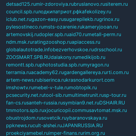
detsad125.ru
mir-zdoroviya.ru
bruslanovo.ru
siterem.ru
council.spb.ru
лодкипатриот.рф
kafekolizey.ru
iclub.net.ru
gazon-easy.ru
sugarepilekb.ru
grinox.ru
pylesostineco.ru
msts-ozarenie.ru
kameryjooan.ru
artemovskij.ru
dopler.spb.ru
aid70.ru
metall-perm.ru
ndm.msk.ru
ratingzooshop.ru
apiaccess.ru
globalautotrade.info
bezverhovskoe.ru
drsschool.ru
ZOOSMART.SPB.RU
dalakony.ru
medikijob.ru
remontt.spb.ru
photostudia.spb.ru
myragon.ru
terramia.ru
academy62.ru
gardengallereya.ru
rti.com.ru
artem-news.ru
biserinca.ru
krasnodarkurort.com
imshowtv.ru
mebel-v-tule.ru
mobtopik.ru
pcsecurity.net.ru
tool-sib.ru
multimetrunit.ru
sp-tour.ru
fan-cs.ru
santeh-russia.ru
symbian9.net.ru
DSHAIR.RU
tmmotors.spb.ru
xjocuricopii.com
musavtomat.msk.ru
obustrojdom.ru
sovetcik.ru
ybaranovskaya.ru
ppknews.ru
cult-alshei.ru
JAPANRUSSIA.RU
proekciyamebel.ru
imper-finans.ru
rim.org.ru