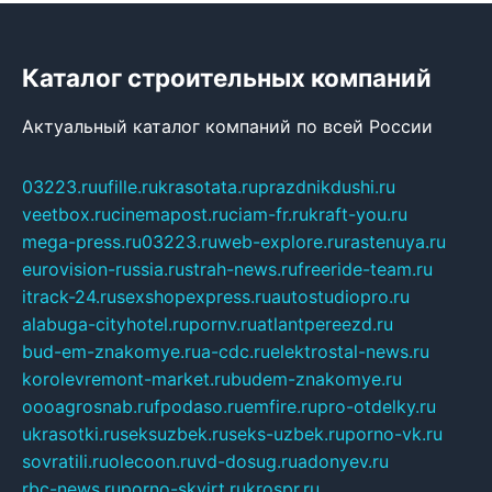
Каталог строительных компаний
Актуальный каталог компаний по всей России
03223.ru
ufille.ru
krasotata.ru
prazdnikdushi.ru
veetbox.ru
cinemapost.ru
ciam-fr.ru
kraft-you.ru
mega-press.ru
03223.ru
web-explore.ru
rastenuya.ru
eurovision-russia.ru
strah-news.ru
freeride-team.ru
itrack-24.ru
sexshopexpress.ru
autostudiopro.ru
alabuga-cityhotel.ru
pornv.ru
atlantpereezd.ru
bud-em-znakomye.ru
a-cdc.ru
elektrostal-news.ru
korolevremont-market.ru
budem-znakomye.ru
oooagrosnab.ru
fpodaso.ru
emfire.ru
pro-otdelky.ru
ukrasotki.ru
seksuzbek.ru
seks-uzbek.ru
porno-vk.ru
sovratili.ru
olecoon.ru
vd-dosug.ru
adonyev.ru
rbc-news.ru
porno-skvirt.ru
krospr.ru