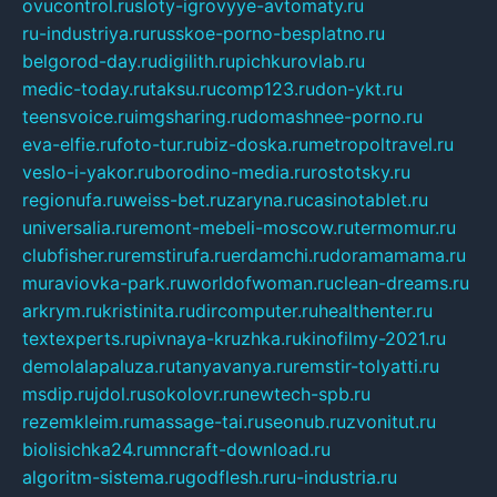
ovucontrol.ru
sloty-igrovyye-avtomaty.ru
ru-industriya.ru
russkoe-porno-besplatno.ru
belgorod-day.ru
digilith.ru
pichkurovlab.ru
medic-today.ru
taksu.ru
comp123.ru
don-ykt.ru
teensvoice.ru
imgsharing.ru
domashnee-porno.ru
eva-elfie.ru
foto-tur.ru
biz-doska.ru
metropoltravel.ru
veslo-i-yakor.ru
borodino-media.ru
rostotsky.ru
regionufa.ru
weiss-bet.ru
zaryna.ru
casinotablet.ru
universalia.ru
remont-mebeli-moscow.ru
termomur.ru
clubfisher.ru
remstirufa.ru
erdamchi.ru
doramamama.ru
muraviovka-park.ru
worldofwoman.ru
clean-dreams.ru
arkrym.ru
kristinita.ru
dircomputer.ru
healthenter.ru
textexperts.ru
pivnaya-kruzhka.ru
kinofilmy-2021.ru
demolalapaluza.ru
tanyavanya.ru
remstir-tolyatti.ru
msdip.ru
jdol.ru
sokolovr.ru
newtech-spb.ru
rezemkleim.ru
massage-tai.ru
seonub.ru
zvonitut.ru
biolisichka24.ru
mncraft-download.ru
algoritm-sistema.ru
godflesh.ru
ru-industria.ru