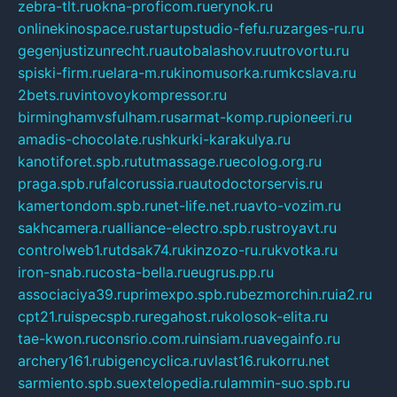
zebra-tlt.ru
okna-proficom.ru
erynok.ru
onlinekinospace.ru
startupstudio-fefu.ru
zarges-ru.ru
gegenjustizunrecht.ru
autobalashov.ru
utrovortu.ru
spiski-firm.ru
elara-m.ru
kinomusorka.ru
mkcslava.ru
2bets.ru
vintovoykompressor.ru
birminghamvsfulham.ru
sarmat-komp.ru
pioneeri.ru
amadis-chocolate.ru
shkurki-karakulya.ru
kanotiforet.spb.ru
tutmassage.ru
ecolog.org.ru
praga.spb.ru
falcorussia.ru
autodoctorservis.ru
kamertondom.spb.ru
net-life.net.ru
avto-vozim.ru
sakhcamera.ru
alliance-electro.spb.ru
stroyavt.ru
controlweb1.ru
tdsak74.ru
kinzozo-ru.ru
kvotka.ru
iron-snab.ru
costa-bella.ru
eugrus.pp.ru
associaciya39.ru
primexpo.spb.ru
bezmorchin.ru
ia2.ru
cpt21.ru
ispecspb.ru
regahost.ru
kolosok-elita.ru
tae-kwon.ru
consrio.com.ru
insiam.ru
avegainfo.ru
archery161.ru
bigencyclica.ru
vlast16.ru
korru.net
sarmiento.spb.su
extelopedia.ru
lammin-suo.spb.ru