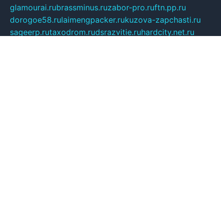
glamourai.ru
brassminus.ru
zabor-pro.ru
ftn.pp.ru
dorogoe58.ru
laimengpacker.ru
kuzova-zapchasti.ru
sageerp.ru
taxodrom.ru
dsrazvitie.ru
hardcity.net.ru
ratinghomegames.ru
topservice25.ru
gubernyan.ru
gtglasslined.ru
ii4.ru
tssport.spb.ru
andorra24.com
blackwallstreet.ru
oboimos.ru
optim-doors.com.ru
ikuch.ru
nycr.org.ru
npa21.ru
vremya-ch.spb.ru
desert000.ru
ivtorgi.ru
ifiori.ru
catalog-statei.ru
dcv.org.ru
spetsmaster174.ru
ipkameryhiseeu.ru
dum26.ru
ruspol.spb.ru
fr-opendp.ru
kam-solnyshko.ru
cheyenne-arapaho.ru
sevzapmetal.spb.ru
ted-lapidus.spb.ru
parasite-eliminator.ru
sigma-complete.ru
modernworld.ru
dama-moda.ru
eholot-group.ru
sk-nvkz.ru
DRONGOLD.RU
democratia2.ru
i-farmer.ru
mass-sport.org
jablonex.spb.ru
bookmess.ru
linkword.ru
refineua.com.ru
cs-spec.net.ru
altay-mebel.ru
DNK-THEATRE.RU
mechaniks.spb.ru
ipcamtechage.ru