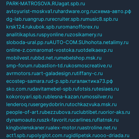
PARK-MATROSOVA.RU
agat.spb.ru
avtoyurist-moskva1.ru
hardware.org.ru
схема-авто.рф
dg-lab.ru
angrup.ru
recruiter.spb.ru
music8.spb.ru
krsk124.ru
kubok.spb.ru
romanofforex.ru
analitikaplus.ru
spyonline.ru
zosikamery.ru
sloboda-ural.pp.ru
AUTO-COM.SU
hohota.net
alimy.ru
online-z.com
aromat-vostoka.ru
otdelkaexp.ru
mobilvest.ru
bbd.net.ru
mebelshop.msk.ru
smp-forum.ru
bastion-td.ru
kosmoscreative.ru
avrmotors.ru
art-galadesign.ru
tiffany-c.ru
ecostep-samara.ru
d-p.spb.ru
галактика73.рф
sko.com.ru
davitamebel-spb.ru
fotsis.ru
tesiaes.ru
kokoroyari.spb.ru
blesna-kazan.ru
mossilver.ru
lenderoq.ru
sergeydobrin.ru
tochkazvuka.msk.ru
people-of-art.ru
bezzubova.ru
clubtibet.ru
orior-aks.ru
dynamoauto.ru
szk-favorit.ru
carlines.ru
flatnsk.ru
kingbolenskaner.ru
alex-motor.ru
astroline.net.ru
act1.spb.ru
polyglot.com.ru
gidlipetsk.ru
ooo-driada.ru