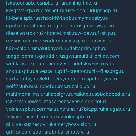
iskatour.spb.ru
snpi.org.ru
running-line.ru
krygeva-spa.ru
chel.net.ru
rust-loco.ru
dugshop.ru
hl-beta.spb.ru
school494.spb.ru
mymubaby.ru
epoha-metalband.ru
ngr.spb.ru
rusgosnews.com
dieselvostok.ru
24hostel.msk.ru
w-dev.ru
f-ship.ru
regsmi.ru
filmnetwork.ru
malinasp.ru
kinosvin.ru
h2o-salon.ru
malutkayork.ru
deltaprim.spb.ru
tango-perm.ru
gooddir.ru
sgv.su
multiki-online.com
webkrasotki.com
cherinvest.ru
detskiy-ostrov.ru
ankou.spb.ru
alvesta1.ru
pdf-creator.ru
nix-files.org.ru
sakhatoday.ru
elektrikersymboler.ru
sputnikyes.ru
golf2club.msk.ru
aeforums.ru
zallclub.ru
multimodal.msk.ru
habaigry.ru
haikko.ru
sobakopedia.ru
isz-fest.ru
ewnc.info
screensaver-clock.net.ru
volnav.spb.ru
comnat.ru
npf.net.ru
7bit.pp.ru
kalugatur.ru
tesiaes.ru
card.com.ru
kazanka.spb.ru
gildiya-kuznecov.ru
kameryboavision.ru
griffoncom.spb.ru
fabrika-emotsiy.ru