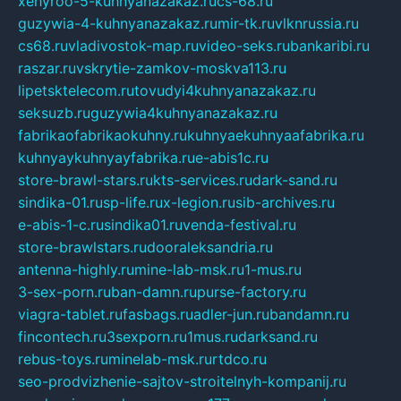
xehyroo-5-kuhnyanazakaz.ru
cs-68.ru
guzywia-4-kuhnyanazakaz.ru
mir-tk.ru
vlknrussia.ru
cs68.ru
vladivostok-map.ru
video-seks.ru
bankaribi.ru
raszar.ru
vskrytie-zamkov-moskva113.ru
lipetsktelecom.ru
tovudyi4kuhnyanazakaz.ru
seksuzb.ru
guzywia4kuhnyanazakaz.ru
fabrikaofabrikaokuhny.ru
kuhnyaekuhnyaafabrika.ru
kuhnyaykuhnyayfabrika.ru
e-abis1c.ru
store-brawl-stars.ru
kts-services.ru
dark-sand.ru
sindika-01.ru
sp-life.ru
x-legion.ru
sib-archives.ru
e-abis-1-c.ru
sindika01.ru
venda-festival.ru
store-brawlstars.ru
dooraleksandria.ru
antenna-highly.ru
mine-lab-msk.ru
1-mus.ru
3-sex-porn.ru
ban-damn.ru
purse-factory.ru
viagra-tablet.ru
fasbags.ru
adler-jun.ru
bandamn.ru
fincontech.ru
3sexporn.ru
1mus.ru
darksand.ru
rebus-toys.ru
minelab-msk.ru
rtdco.ru
seo-prodvizhenie-sajtov-stroitelnyh-kompanij.ru