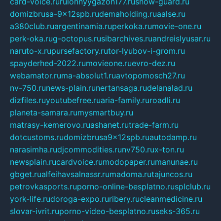
card-voice.ru
rulonnyygazon177.ru
snow-guard.ru
domizbrusa-9x12spb.ru
demaholding.ru
aalse.ru
a380club.ru
argentinamia.ru
perkoka.ru
movie-one.ru
perk-oka.ru
g-octopus.ru
sibarchives.ru
andreislyusar.ru
naruto-x.ru
pursefactory.ru
tor-lyubov-i-grom.ru
spayderhed-2022.ru
movieone.ru
evro-dez.ru
webamator.ru
ma-absolut1.ru
avtopomosch27.ru
nv-750.ru
news-plain.ru
nertansaga.ru
delanalad.ru
dizfiles.ru
youtubefree.ru
aria-family.ru
roadli.ru
planeta-samara.ru
mysmartbuy.ru
matrasy-kemerovo.ru
ashanet.ru
trade-farm.ru
dotcustoms.ru
domizbrusa9x12spb.ru
autodamp.ru
narasimha.ru
djcommodities.ru
nv750.ru
x-ton.ru
newsplain.ru
cardvoice.ru
modopaper.ru
manunae.ru
gbget.ru
alfeihavsalnassr.ru
madoma.ru
tajuncos.ru
petrovkasports.ru
porno-online-besplatno.ru
splclub.ru
york-life.ru
doroga-expo.ru
ribery.ru
cleanmedicine.ru
slovar-ivrit.ru
porno-video-besplatno.ru
seks-365.ru