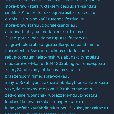
store-brawl-stars.ru
kts-services.ru
dark-sand.ru
sindika-01.ru
sp-life.ru
x-legion.ru
sib-archives.ru
e-abis-1-c.ru
sindika01.ru
venda-festival.ru
store-brawlstars.ru
dooraleksandria.ru
antenna-highly.ru
mine-lab-msk.ru
1-mus.ru
3-sex-porn.ru
ban-damn.ru
purse-factory.ru
viagra-tablet.ru
fasbags.ru
adler-jun.ru
bandamn.ru
fincontech.ru
3sexporn.ru
1mus.ru
darksand.ru
rebus-toys.ru
minelab-msk.ru
alabuga-cityhotel.ru
medsprawo-4-ka.ru
2864420.ru
blagodarenie-spb.ru
zajmy24.ru
tovudyi-4-kuhnyanazakaz.ru
brazzerscom.ru
medsprawo4ka.ru
xehyroo5kuhnyanazakaz.ru
fabrikayfabrikaefabrika.ru
vskrytie-zamkov-moskva-113.ru
biletnadom.ru
zed-online.ru
pimchax.ru
brazzers-hd.ru
z-host.ru
kitubeu2kuhnyanazakaz.ru
naperekate.ru
kuhnyaofabrikaufabrik.ru
kitubeu-2-kuhnyanazakaz.ru