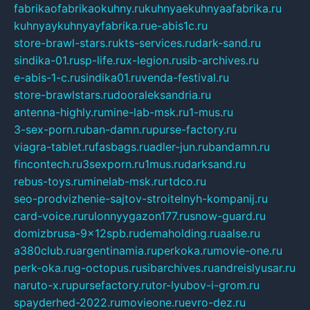
fabrikaofabrikaokuhny.ru
kuhnyaekuhnyaafabrika.ru
kuhnyaykuhnyayfabrika.ru
e-abis1c.ru
store-brawl-stars.ru
kts-services.ru
dark-sand.ru
sindika-01.ru
sp-life.ru
x-legion.ru
sib-archives.ru
e-abis-1-c.ru
sindika01.ru
venda-festival.ru
store-brawlstars.ru
dooraleksandria.ru
antenna-highly.ru
mine-lab-msk.ru
1-mus.ru
3-sex-porn.ru
ban-damn.ru
purse-factory.ru
viagra-tablet.ru
fasbags.ru
adler-jun.ru
bandamn.ru
fincontech.ru
3sexporn.ru
1mus.ru
darksand.ru
rebus-toys.ru
minelab-msk.ru
rtdco.ru
seo-prodvizhenie-sajtov-stroitelnyh-kompanij.ru
card-voice.ru
rulonnyygazon177.ru
snow-guard.ru
domizbrusa-9x12spb.ru
demaholding.ru
aalse.ru
a380club.ru
argentinamia.ru
perkoka.ru
movie-one.ru
perk-oka.ru
g-octopus.ru
sibarchives.ru
andreislyusar.ru
naruto-x.ru
pursefactory.ru
tor-lyubov-i-grom.ru
spayderhed-2022.ru
movieone.ru
evro-dez.ru