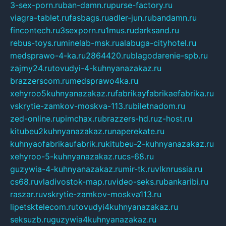
3-sex-porn.ru
ban-damn.ru
purse-factory.ru
viagra-tablet.ru
fasbags.ru
adler-jun.ru
bandamn.ru
fincontech.ru
3sexporn.ru
1mus.ru
darksand.ru
rebus-toys.ru
minelab-msk.ru
alabuga-cityhotel.ru
medsprawo-4-ka.ru
2864420.ru
blagodarenie-spb.ru
zajmy24.ru
tovudyi-4-kuhnyanazakaz.ru
brazzerscom.ru
medsprawo4ka.ru
xehyroo5kuhnyanazakaz.ru
fabrikayfabrikaefabrika.ru
vskrytie-zamkov-moskva-113.ru
biletnadom.ru
zed-online.ru
pimchax.ru
brazzers-hd.ru
z-host.ru
kitubeu2kuhnyanazakaz.ru
naperekate.ru
kuhnyaofabrikaufabrik.ru
kitubeu-2-kuhnyanazakaz.ru
xehyroo-5-kuhnyanazakaz.ru
cs-68.ru
guzywia-4-kuhnyanazakaz.ru
mir-tk.ru
vlknrussia.ru
cs68.ru
vladivostok-map.ru
video-seks.ru
bankaribi.ru
raszar.ru
vskrytie-zamkov-moskva113.ru
lipetsktelecom.ru
tovudyi4kuhnyanazakaz.ru
seksuzb.ru
guzywia4kuhnyanazakaz.ru