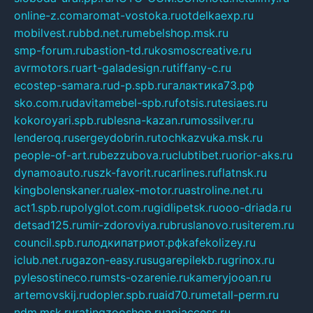
online-z.com
aromat-vostoka.ru
otdelkaexp.ru
mobilvest.ru
bbd.net.ru
mebelshop.msk.ru
smp-forum.ru
bastion-td.ru
kosmoscreative.ru
avrmotors.ru
art-galadesign.ru
tiffany-c.ru
ecostep-samara.ru
d-p.spb.ru
галактика73.рф
sko.com.ru
davitamebel-spb.ru
fotsis.ru
tesiaes.ru
kokoroyari.spb.ru
blesna-kazan.ru
mossilver.ru
lenderoq.ru
sergeydobrin.ru
tochkazvuka.msk.ru
people-of-art.ru
bezzubova.ru
clubtibet.ru
orior-aks.ru
dynamoauto.ru
szk-favorit.ru
carlines.ru
flatnsk.ru
kingbolenskaner.ru
alex-motor.ru
astroline.net.ru
act1.spb.ru
polyglot.com.ru
gidlipetsk.ru
ooo-driada.ru
detsad125.ru
mir-zdoroviya.ru
bruslanovo.ru
siterem.ru
council.spb.ru
лодкипатриот.рф
kafekolizey.ru
iclub.net.ru
gazon-easy.ru
sugarepilekb.ru
grinox.ru
pylesostineco.ru
msts-ozarenie.ru
kameryjooan.ru
artemovskij.ru
dopler.spb.ru
aid70.ru
metall-perm.ru
ndm.msk.ru
ratingzooshop.ru
apiaccess.ru