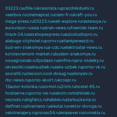
03223.ru
ufille.ru
krasotata.ru
prazdnikdushi.ru
veetbox.ru
cinemapost.ru
ciam-fr.ru
kraft-you.ru
mega-press.ru
03223.ru
web-explore.ru
rastenuya.ru
eurovision-russia.ru
strah-news.ru
freeride-team.ru
itrack-24.ru
sexshopexpress.ru
autostudiopro.ru
alabuga-cityhotel.ru
pornv.ru
atlantpereezd.ru
bud-em-znakomye.ru
a-cdc.ru
elektrostal-news.ru
korolevremont-market.ru
budem-znakomye.ru
oooagrosnab.ru
fpodaso.ru
emfire.ru
pro-otdelky.ru
ukrasotki.ru
seksuzbek.ru
seks-uzbek.ru
porno-vk.ru
sovratili.ru
olecoon.ru
vd-dosug.ru
adonyev.ru
rbc-news.ru
porno-skvirt.ru
krospr.ru
13autor-kolonka.ru
sormol.ru
2rich.ru
hostel-65.ru
hostserve.ru
porno-na-russkom.ru
mishinlab.ru
neznobi.ru
bigfatcc.ru
habble.ru
starbucksvia.ru
delfinet.ru
silvernano.ru
elestal.ru
vektor-doroga.ru
velotrenajery.ru
pronso54.ru
lenasever.ru
lovinskix.ru