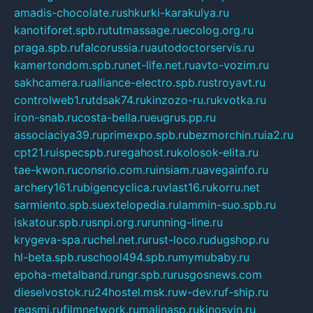
amadis-chocolate.ru
shkurki-karakulya.ru
kanotiforet.spb.ru
tutmassage.ru
ecolog.org.ru
praga.spb.ru
falcorussia.ru
autodoctorservis.ru
kamertondom.spb.ru
net-life.net.ru
avto-vozim.ru
sakhcamera.ru
alliance-electro.spb.ru
stroyavt.ru
controlweb1.ru
tdsak74.ru
kinzozo-ru.ru
kvotka.ru
iron-snab.ru
costa-bella.ru
eugrus.pp.ru
associaciya39.ru
primexpo.spb.ru
bezmorchin.ru
ia2.ru
cpt21.ru
ispecspb.ru
regahost.ru
kolosok-elita.ru
tae-kwon.ru
consrio.com.ru
insiam.ru
avegainfo.ru
archery161.ru
bigencyclica.ru
vlast16.ru
korru.net
sarmiento.spb.su
extelopedia.ru
lammin-suo.spb.ru
iskatour.spb.ru
snpi.org.ru
running-line.ru
krygeva-spa.ru
chel.net.ru
rust-loco.ru
dugshop.ru
hl-beta.spb.ru
school494.spb.ru
mymubaby.ru
epoha-metalband.ru
ngr.spb.ru
rusgosnews.com
dieselvostok.ru
24hostel.msk.ru
w-dev.ru
f-ship.ru
regsmi.ru
filmnetwork.ru
malinasp.ru
kinosvin.ru