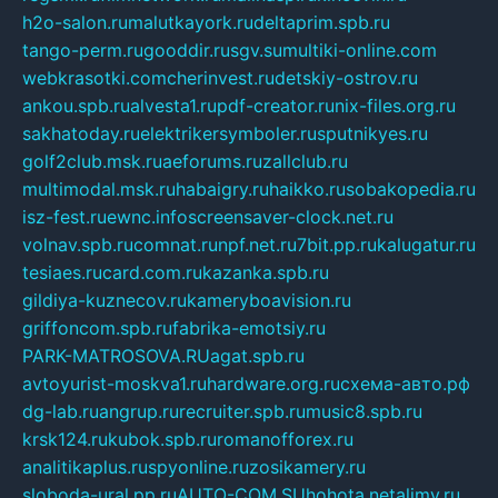
h2o-salon.ru
malutkayork.ru
deltaprim.spb.ru
tango-perm.ru
gooddir.ru
sgv.su
multiki-online.com
webkrasotki.com
cherinvest.ru
detskiy-ostrov.ru
ankou.spb.ru
alvesta1.ru
pdf-creator.ru
nix-files.org.ru
sakhatoday.ru
elektrikersymboler.ru
sputnikyes.ru
golf2club.msk.ru
aeforums.ru
zallclub.ru
multimodal.msk.ru
habaigry.ru
haikko.ru
sobakopedia.ru
isz-fest.ru
ewnc.info
screensaver-clock.net.ru
volnav.spb.ru
comnat.ru
npf.net.ru
7bit.pp.ru
kalugatur.ru
tesiaes.ru
card.com.ru
kazanka.spb.ru
gildiya-kuznecov.ru
kameryboavision.ru
griffoncom.spb.ru
fabrika-emotsiy.ru
PARK-MATROSOVA.RU
agat.spb.ru
avtoyurist-moskva1.ru
hardware.org.ru
схема-авто.рф
dg-lab.ru
angrup.ru
recruiter.spb.ru
music8.spb.ru
krsk124.ru
kubok.spb.ru
romanofforex.ru
analitikaplus.ru
spyonline.ru
zosikamery.ru
sloboda-ural.pp.ru
AUTO-COM.SU
hohota.net
alimy.ru