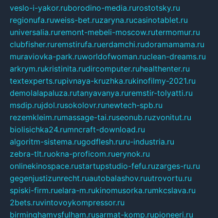
veslo-i-yakor.ru
borodino-media.ru
rostotsky.ru
regionufa.ru
weiss-bet.ru
zaryna.ru
casinotablet.ru
universalia.ru
remont-mebeli-moscow.ru
termomur.ru
clubfisher.ru
remstirufa.ru
erdamchi.ru
doramamama.ru
muraviovka-park.ru
worldofwoman.ru
clean-dreams.ru
arkrym.ru
kristinita.ru
dircomputer.ru
healthenter.ru
textexperts.ru
pivnaya-kruzhka.ru
kinofilmy-2021.ru
demolalapaluza.ru
tanyavanya.ru
remstir-tolyatti.ru
msdip.ru
jdol.ru
sokolovr.ru
newtech-spb.ru
rezemkleim.ru
massage-tai.ru
seonub.ru
zvonitut.ru
biolisichka24.ru
mncraft-download.ru
algoritm-sistema.ru
godflesh.ru
ru-industria.ru
zebra-tlt.ru
okna-proficom.ru
erynok.ru
onlinekinospace.ru
startupstudio-fefu.ru
zarges-ru.ru
gegenjustizunrecht.ru
autobalashov.ru
utrovortu.ru
spiski-firm.ru
elara-m.ru
kinomusorka.ru
mkcslava.ru
2bets.ru
vintovoykompressor.ru
birminghamvsfulham.ru
sarmat-komp.ru
pioneeri.ru