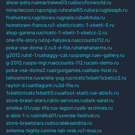
show-pets.ru
smartnews03.ru
discofoxworld.ru
miraclecoon.ru
pongup.ru
hostel65.ru
liura.ru
glasspb.ru
firehunters.ru
gribowo.ru
gnalis.ru
bulkitula.ru
hometown-france.ru
1-xbeticricetc-1-xbetti-5.ru
shop-garena.ru
cricetc-1-xbetr-1-xbetcc-2.ru
one-life-story.ru
top-halyava.ru
accounts112.ru
poka-vse-doma-2.ru
3-d-file.ru
hahahaharms.ru
g2012.ru
tst-1.ru
shaggy-cat.ru
opsmgr.ru
ev-gallery.ru
g-2012.ru
ops-mgr.ru
accounts-112.ru
csm-demo.ru
poka-vse-doma2.ru
airgungames.ru
allseo-host.ru
tehosmotre.ru
varieta-yug.ru
cricetc1xbetr1xbetcc2.ru
raytor-d.ru
atillagunn.ru
3d-file.ru
1xbeticricetc1xbetti5.ru
uafoot-statti.ru
e-abis1c.ru
store-brawl-stars.ru
kts-services.ru
dark-sand.ru
sindika-01.ru
sp-life.ru
x-legion.ru
sib-archives.ru
e-abis-1-c.ru
sindika01.ru
venda-festival.ru
store-brawlstars.ru
dooraleksandria.ru
antenna-highly.ru
mine-lab-msk.ru
1-mus.ru