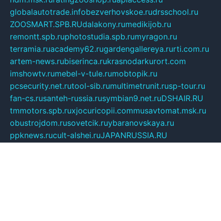
globalautotrade.info
bezverhovskoe.ru
drsschool.ru
ZOOSMART.SPB.RU
dalakony.ru
medikijob.ru
remontt.spb.ru
photostudia.spb.ru
myragon.ru
terramia.ru
academy62.ru
gardengallereya.ru
rti.com.ru
artem-news.ru
biserinca.ru
krasnodarkurort.com
imshowtv.ru
mebel-v-tule.ru
mobtopik.ru
pcsecurity.net.ru
tool-sib.ru
multimetrunit.ru
sp-tour.ru
fan-cs.ru
santeh-russia.ru
symbian9.net.ru
DSHAIR.RU
tmmotors.spb.ru
xjocuricopii.com
musavtomat.msk.ru
obustrojdom.ru
sovetcik.ru
ybaranovskaya.ru
ppknews.ru
cult-alshei.ru
JAPANRUSSIA.RU
proekciyamebel.ru
imper-finans.ru
rim.org.ru
glamourai.ru
brassminus.ru
zabor-pro.ru
ftn.pp.ru
dorogoe58.ru
laimengpacker.ru
kuzova-zapchasti.ru
sageerp.ru
taxodrom.ru
dsrazvitie.ru
hardcity.net.ru
ratinghomegames.ru
topservice25.ru
gubernyan.ru
gtglasslined.ru
ii4.ru
tssport.spb.ru
andorra24.com