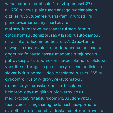
webamator.ru
ma-absolut1.ru
avtopomosch27.ru
nv-750.ru
news-plain.ru
nertansaga.ru
delanalad.ru
dizfiles.ru
youtubefree.ru
aria-family.ru
roadli.ru
planeta-samara.ru
mysmartbuy.ru
matrasy-kemerovo.ru
ashanet.ru
trade-farm.ru
dotcustoms.ru
domizbrusa9x12spb.ru
autodamp.ru
narasimha.ru
djcommodities.ru
nv750.ru
x-ton.ru
newsplain.ru
cardvoice.ru
modopaper.ru
manunae.ru
gbget.ru
alfeihavsalnassr.ru
madoma.ru
tajuncos.ru
petrovkasports.ru
porno-online-besplatno.ru
splclub.ru
york-life.ru
doroga-expo.ru
ribery.ru
cleanmedicine.ru
slovar-ivrit.ru
porno-video-besplatno.ru
seks-365.ru
ovucontrol.ru
sloty-igrovyye-avtomaty.ru
ru-industriya.ru
russkoe-porno-besplatno.ru
belgorod-day.ru
digilith.ru
pichkurovlab.ru
medic-today.ru
taksu.ru
comp123.ru
don-ykt.ru
teensvoice.ru
imgsharing.ru
domashnee-porno.ru
eva-elfie.ru
foto-tur.ru
biz-doska.ru
metropoltravel.ru