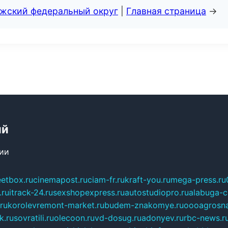
лжский федеральный округ
|
Главная страница
→
ий
сии
eetbox.ru
cinemapost.ru
ciam-fr.ru
kraft-you.ru
mega-press.ru
.ru
itrack-24.ru
sexshopexpress.ru
autostudiopro.ru
alabuga-ci
ru
korolevremont-market.ru
budem-znakomye.ru
oooagrosna
k.ru
sovratili.ru
olecoon.ru
vd-dosug.ru
adonyev.ru
rbc-news.r