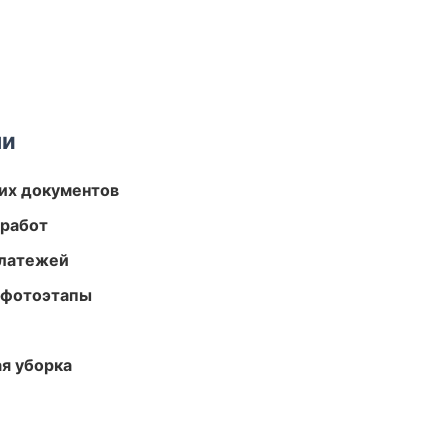
ми
их документов
 работ
платежей
 фотоэтапы
ая уборка