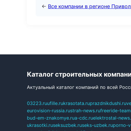
←
Все компании в регионе Приво
Каталог строительных компан
Актуальный каталог компаний по всей Рос
03223.ru
ufille.ru
krasotata.ru
prazdnikdushi.ru
v
eurovision-russia.ru
strah-news.ru
freeride-team
bud-em-znakomye.ru
a-cdc.ru
elektrostal-news.
ukrasotki.ru
seksuzbek.ru
seks-uzbek.ru
porno-v