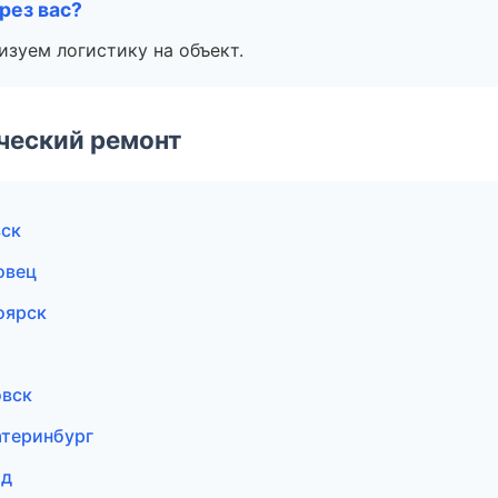
рез вас?
изуем логистику на объект.
ческий ремонт
вск
овец
оярск
овск
атеринбург
од