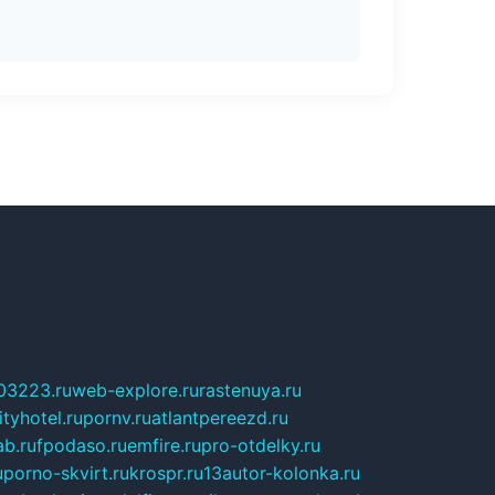
03223.ru
web-explore.ru
rastenuya.ru
tyhotel.ru
pornv.ru
atlantpereezd.ru
b.ru
fpodaso.ru
emfire.ru
pro-otdelky.ru
u
porno-skvirt.ru
krospr.ru
13autor-kolonka.ru