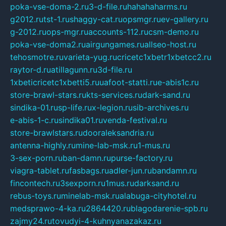
poka-vse-doma-2.ru
3-d-file.ru
hahahaharms.ru
g2012.ru
tst-1.ru
shaggy-cat.ru
opsmgr.ru
ev-gallery.ru
g-2012.ru
ops-mgr.ru
accounts-112.ru
csm-demo.ru
poka-vse-doma2.ru
airgungames.ru
allseo-host.ru
tehosmotre.ru
varieta-yug.ru
cricetc1xbetr1xbetcc2.ru
raytor-d.ru
atillagunn.ru
3d-file.ru
1xbeticricetc1xbetti5.ru
uafoot-statti.ru
e-abis1c.ru
store-brawl-stars.ru
kts-services.ru
dark-sand.ru
sindika-01.ru
sp-life.ru
x-legion.ru
sib-archives.ru
e-abis-1-c.ru
sindika01.ru
venda-festival.ru
store-brawlstars.ru
dooraleksandria.ru
antenna-highly.ru
mine-lab-msk.ru
1-mus.ru
3-sex-porn.ru
ban-damn.ru
purse-factory.ru
viagra-tablet.ru
fasbags.ru
adler-jun.ru
bandamn.ru
fincontech.ru
3sexporn.ru
1mus.ru
darksand.ru
rebus-toys.ru
minelab-msk.ru
alabuga-cityhotel.ru
medsprawo-4-ka.ru
2864420.ru
blagodarenie-spb.ru
zajmy24.ru
tovudyi-4-kuhnyanazakaz.ru