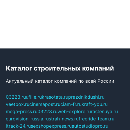
Каталог строительных компаний
Актуальный каталог компаний по всей России
03223.ru
ufille.ru
krasotata.ru
prazdnikdushi.ru
veetbox.ru
cinemapost.ru
ciam-fr.ru
kraft-you.ru
mega-press.ru
03223.ru
web-explore.ru
rastenuya.ru
eurovision-russia.ru
strah-news.ru
freeride-team.ru
itrack-24.ru
sexshopexpress.ru
autostudiopro.ru