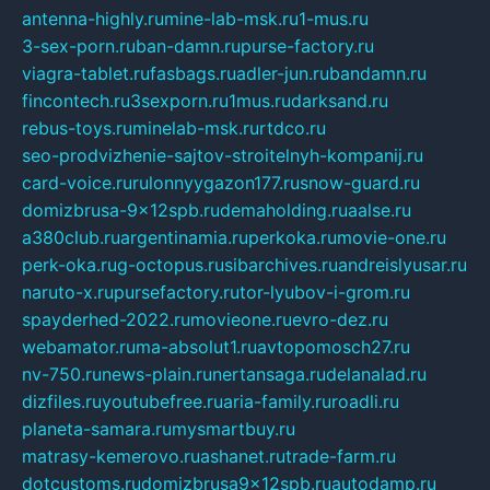
antenna-highly.ru
mine-lab-msk.ru
1-mus.ru
3-sex-porn.ru
ban-damn.ru
purse-factory.ru
viagra-tablet.ru
fasbags.ru
adler-jun.ru
bandamn.ru
fincontech.ru
3sexporn.ru
1mus.ru
darksand.ru
rebus-toys.ru
minelab-msk.ru
rtdco.ru
seo-prodvizhenie-sajtov-stroitelnyh-kompanij.ru
card-voice.ru
rulonnyygazon177.ru
snow-guard.ru
domizbrusa-9x12spb.ru
demaholding.ru
aalse.ru
a380club.ru
argentinamia.ru
perkoka.ru
movie-one.ru
perk-oka.ru
g-octopus.ru
sibarchives.ru
andreislyusar.ru
naruto-x.ru
pursefactory.ru
tor-lyubov-i-grom.ru
spayderhed-2022.ru
movieone.ru
evro-dez.ru
webamator.ru
ma-absolut1.ru
avtopomosch27.ru
nv-750.ru
news-plain.ru
nertansaga.ru
delanalad.ru
dizfiles.ru
youtubefree.ru
aria-family.ru
roadli.ru
planeta-samara.ru
mysmartbuy.ru
matrasy-kemerovo.ru
ashanet.ru
trade-farm.ru
dotcustoms.ru
domizbrusa9x12spb.ru
autodamp.ru