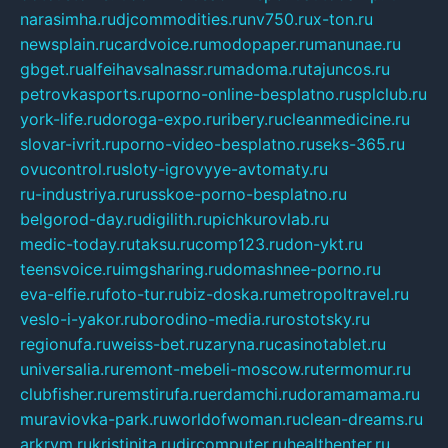
narasimha.ru
djcommodities.ru
nv750.ru
x-ton.ru
newsplain.ru
cardvoice.ru
modopaper.ru
manunae.ru
gbget.ru
alfeihavsalnassr.ru
madoma.ru
tajuncos.ru
petrovkasports.ru
porno-online-besplatno.ru
splclub.ru
york-life.ru
doroga-expo.ru
ribery.ru
cleanmedicine.ru
slovar-ivrit.ru
porno-video-besplatno.ru
seks-365.ru
ovucontrol.ru
sloty-igrovyye-avtomaty.ru
ru-industriya.ru
russkoe-porno-besplatno.ru
belgorod-day.ru
digilith.ru
pichkurovlab.ru
medic-today.ru
taksu.ru
comp123.ru
don-ykt.ru
teensvoice.ru
imgsharing.ru
domashnee-porno.ru
eva-elfie.ru
foto-tur.ru
biz-doska.ru
metropoltravel.ru
veslo-i-yakor.ru
borodino-media.ru
rostotsky.ru
regionufa.ru
weiss-bet.ru
zaryna.ru
casinotablet.ru
universalia.ru
remont-mebeli-moscow.ru
termomur.ru
clubfisher.ru
remstirufa.ru
erdamchi.ru
doramamama.ru
muraviovka-park.ru
worldofwoman.ru
clean-dreams.ru
arkrym.ru
kristinita.ru
dircomputer.ru
healthenter.ru