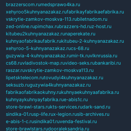
brazzerscom.ru
medsprawo4ka.ru
xehyroo5kuhnyanazakaz.ru
fabrikayfabrikaefabrika.ru
vskrytie-zamkov-moskva-113.ru
biletnadom.ru
zed-online.ru
pimchax.ru
brazzers-hd.ru
z-host.ru
kitubeu2kuhnyanazakaz.ru
naperekate.ru
kuhnyaofabrikaufabrik.ru
kitubeu-2-kuhnyanazakaz.ru
xehyroo-5-kuhnyanazakaz.ru
cs-68.ru
guzywia-4-kuhnyanazakaz.ru
mir-tk.ru
vlknrussia.ru
cs68.ru
vladivostok-map.ru
video-seks.ru
bankaribi.ru
raszar.ru
vskrytie-zamkov-moskva113.ru
lipetsktelecom.ru
tovudyi4kuhnyanazakaz.ru
seksuzb.ru
guzywia4kuhnyanazakaz.ru
fabrikaofabrikaokuhny.ru
kuhnyaekuhnyaafabrika.ru
kuhnyaykuhnyayfabrika.ru
e-abis1c.ru
store-brawl-stars.ru
kts-services.ru
dark-sand.ru
sindika-01.ru
sp-life.ru
x-legion.ru
sib-archives.ru
e-abis-1-c.ru
sindika01.ru
venda-festival.ru
store-brawlstars.ru
dooraleksandria.ru