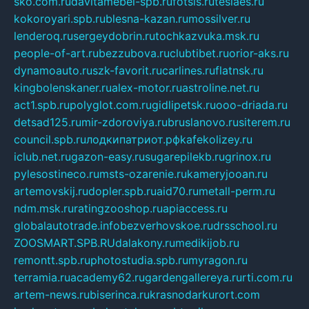
sko.com.ru
davitamebel-spb.ru
fotsis.ru
tesiaes.ru
kokoroyari.spb.ru
blesna-kazan.ru
mossilver.ru
lenderoq.ru
sergeydobrin.ru
tochkazvuka.msk.ru
people-of-art.ru
bezzubova.ru
clubtibet.ru
orior-aks.ru
dynamoauto.ru
szk-favorit.ru
carlines.ru
flatnsk.ru
kingbolenskaner.ru
alex-motor.ru
astroline.net.ru
act1.spb.ru
polyglot.com.ru
gidlipetsk.ru
ooo-driada.ru
detsad125.ru
mir-zdoroviya.ru
bruslanovo.ru
siterem.ru
council.spb.ru
лодкипатриот.рф
kafekolizey.ru
iclub.net.ru
gazon-easy.ru
sugarepilekb.ru
grinox.ru
pylesostineco.ru
msts-ozarenie.ru
kameryjooan.ru
artemovskij.ru
dopler.spb.ru
aid70.ru
metall-perm.ru
ndm.msk.ru
ratingzooshop.ru
apiaccess.ru
globalautotrade.info
bezverhovskoe.ru
drsschool.ru
ZOOSMART.SPB.RU
dalakony.ru
medikijob.ru
remontt.spb.ru
photostudia.spb.ru
myragon.ru
terramia.ru
academy62.ru
gardengallereya.ru
rti.com.ru
artem-news.ru
biserinca.ru
krasnodarkurort.com