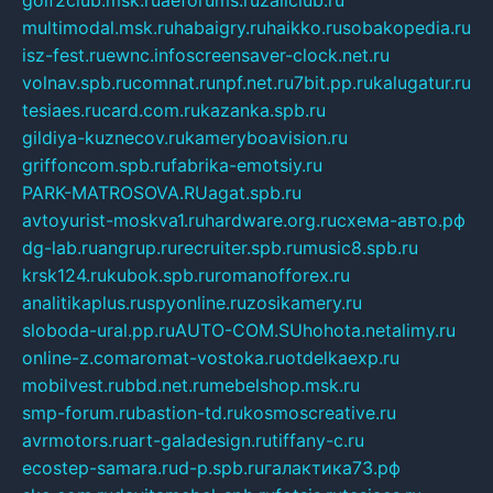
multimodal.msk.ru
habaigry.ru
haikko.ru
sobakopedia.ru
isz-fest.ru
ewnc.info
screensaver-clock.net.ru
volnav.spb.ru
comnat.ru
npf.net.ru
7bit.pp.ru
kalugatur.ru
tesiaes.ru
card.com.ru
kazanka.spb.ru
gildiya-kuznecov.ru
kameryboavision.ru
griffoncom.spb.ru
fabrika-emotsiy.ru
PARK-MATROSOVA.RU
agat.spb.ru
avtoyurist-moskva1.ru
hardware.org.ru
схема-авто.рф
dg-lab.ru
angrup.ru
recruiter.spb.ru
music8.spb.ru
krsk124.ru
kubok.spb.ru
romanofforex.ru
analitikaplus.ru
spyonline.ru
zosikamery.ru
sloboda-ural.pp.ru
AUTO-COM.SU
hohota.net
alimy.ru
online-z.com
aromat-vostoka.ru
otdelkaexp.ru
mobilvest.ru
bbd.net.ru
mebelshop.msk.ru
smp-forum.ru
bastion-td.ru
kosmoscreative.ru
avrmotors.ru
art-galadesign.ru
tiffany-c.ru
ecostep-samara.ru
d-p.spb.ru
галактика73.рф