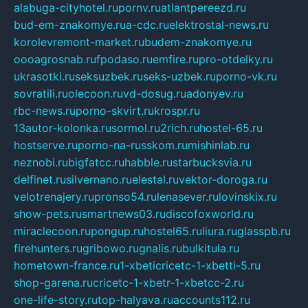
alabuga-cityhotel.ru
pornv.ru
atlantpereezd.ru
bud-em-znakomye.ru
a-cdc.ru
elektrostal-news.ru
korolevremont-market.ru
budem-znakomye.ru
oooagrosnab.ru
fpodaso.ru
emfire.ru
pro-otdelky.ru
ukrasotki.ru
seksuzbek.ru
seks-uzbek.ru
porno-vk.ru
sovratili.ru
olecoon.ru
vd-dosug.ru
adonyev.ru
rbc-news.ru
porno-skvirt.ru
krospr.ru
13autor-kolonka.ru
sormol.ru
2rich.ru
hostel-65.ru
hostserve.ru
porno-na-russkom.ru
mishinlab.ru
neznobi.ru
bigfatcc.ru
habble.ru
starbucksvia.ru
delfinet.ru
silvernano.ru
elestal.ru
vektor-doroga.ru
velotrenajery.ru
pronso54.ru
lenasever.ru
lovinskix.ru
show-pets.ru
smartnews03.ru
discofoxworld.ru
miraclecoon.ru
pongup.ru
hostel65.ru
liura.ru
glasspb.ru
firehunters.ru
gribowo.ru
gnalis.ru
bulkitula.ru
hometown-france.ru
1-xbeticricetc-1-xbetti-5.ru
shop-garena.ru
cricetc-1-xbetr-1-xbetcc-2.ru
one-life-story.ru
top-halyava.ru
accounts112.ru