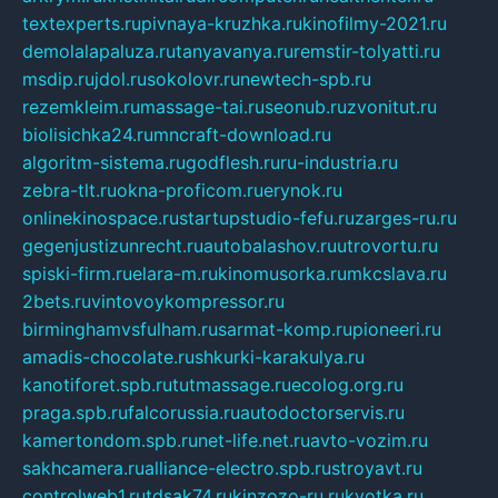
textexperts.ru
pivnaya-kruzhka.ru
kinofilmy-2021.ru
demolalapaluza.ru
tanyavanya.ru
remstir-tolyatti.ru
msdip.ru
jdol.ru
sokolovr.ru
newtech-spb.ru
rezemkleim.ru
massage-tai.ru
seonub.ru
zvonitut.ru
biolisichka24.ru
mncraft-download.ru
algoritm-sistema.ru
godflesh.ru
ru-industria.ru
zebra-tlt.ru
okna-proficom.ru
erynok.ru
onlinekinospace.ru
startupstudio-fefu.ru
zarges-ru.ru
gegenjustizunrecht.ru
autobalashov.ru
utrovortu.ru
spiski-firm.ru
elara-m.ru
kinomusorka.ru
mkcslava.ru
2bets.ru
vintovoykompressor.ru
birminghamvsfulham.ru
sarmat-komp.ru
pioneeri.ru
amadis-chocolate.ru
shkurki-karakulya.ru
kanotiforet.spb.ru
tutmassage.ru
ecolog.org.ru
praga.spb.ru
falcorussia.ru
autodoctorservis.ru
kamertondom.spb.ru
net-life.net.ru
avto-vozim.ru
sakhcamera.ru
alliance-electro.spb.ru
stroyavt.ru
controlweb1.ru
tdsak74.ru
kinzozo-ru.ru
kvotka.ru