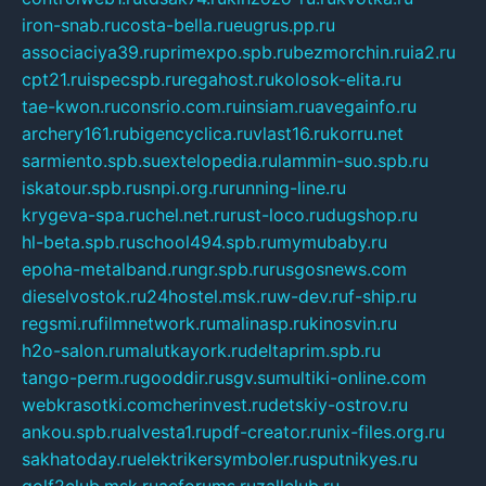
iron-snab.ru
costa-bella.ru
eugrus.pp.ru
associaciya39.ru
primexpo.spb.ru
bezmorchin.ru
ia2.ru
cpt21.ru
ispecspb.ru
regahost.ru
kolosok-elita.ru
tae-kwon.ru
consrio.com.ru
insiam.ru
avegainfo.ru
archery161.ru
bigencyclica.ru
vlast16.ru
korru.net
sarmiento.spb.su
extelopedia.ru
lammin-suo.spb.ru
iskatour.spb.ru
snpi.org.ru
running-line.ru
krygeva-spa.ru
chel.net.ru
rust-loco.ru
dugshop.ru
hl-beta.spb.ru
school494.spb.ru
mymubaby.ru
epoha-metalband.ru
ngr.spb.ru
rusgosnews.com
dieselvostok.ru
24hostel.msk.ru
w-dev.ru
f-ship.ru
regsmi.ru
filmnetwork.ru
malinasp.ru
kinosvin.ru
h2o-salon.ru
malutkayork.ru
deltaprim.spb.ru
tango-perm.ru
gooddir.ru
sgv.su
multiki-online.com
webkrasotki.com
cherinvest.ru
detskiy-ostrov.ru
ankou.spb.ru
alvesta1.ru
pdf-creator.ru
nix-files.org.ru
sakhatoday.ru
elektrikersymboler.ru
sputnikyes.ru
golf2club.msk.ru
aeforums.ru
zallclub.ru