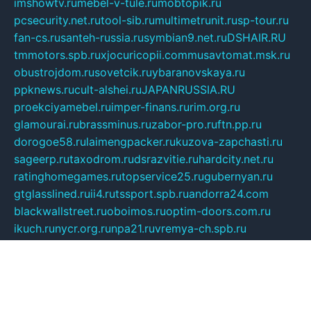
imshowtv.ru
mebel-v-tule.ru
mobtopik.ru
pcsecurity.net.ru
tool-sib.ru
multimetrunit.ru
sp-tour.ru
fan-cs.ru
santeh-russia.ru
symbian9.net.ru
DSHAIR.RU
tmmotors.spb.ru
xjocuricopii.com
musavtomat.msk.ru
obustrojdom.ru
sovetcik.ru
ybaranovskaya.ru
ppknews.ru
cult-alshei.ru
JAPANRUSSIA.RU
proekciyamebel.ru
imper-finans.ru
rim.org.ru
glamourai.ru
brassminus.ru
zabor-pro.ru
ftn.pp.ru
dorogoe58.ru
laimengpacker.ru
kuzova-zapchasti.ru
sageerp.ru
taxodrom.ru
dsrazvitie.ru
hardcity.net.ru
ratinghomegames.ru
topservice25.ru
gubernyan.ru
gtglasslined.ru
ii4.ru
tssport.spb.ru
andorra24.com
blackwallstreet.ru
oboimos.ru
optim-doors.com.ru
ikuch.ru
nycr.org.ru
npa21.ru
vremya-ch.spb.ru
desert000.ru
ivtorgi.ru
ifiori.ru
catalog-statei.ru
dcv.org.ru
spetsmaster174.ru
ipkameryhiseeu.ru
dum26.ru
ruspol.spb.ru
fr-opendp.ru
kam-solnyshko.ru
cheyenne-arapaho.ru
sevzapmetal.spb.ru