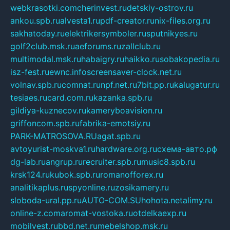
webkrasotki.com
cherinvest.ru
detskiy-ostrov.ru
ankou.spb.ru
alvesta1.ru
pdf-creator.ru
nix-files.org.ru
sakhatoday.ru
elektrikersymboler.ru
sputnikyes.ru
golf2club.msk.ru
aeforums.ru
zallclub.ru
multimodal.msk.ru
habaigry.ru
haikko.ru
sobakopedia.ru
isz-fest.ru
ewnc.info
screensaver-clock.net.ru
volnav.spb.ru
comnat.ru
npf.net.ru
7bit.pp.ru
kalugatur.ru
tesiaes.ru
card.com.ru
kazanka.spb.ru
gildiya-kuznecov.ru
kameryboavision.ru
griffoncom.spb.ru
fabrika-emotsiy.ru
PARK-MATROSOVA.RU
agat.spb.ru
avtoyurist-moskva1.ru
hardware.org.ru
схема-авто.рф
dg-lab.ru
angrup.ru
recruiter.spb.ru
music8.spb.ru
krsk124.ru
kubok.spb.ru
romanofforex.ru
analitikaplus.ru
spyonline.ru
zosikamery.ru
sloboda-ural.pp.ru
AUTO-COM.SU
hohota.net
alimy.ru
online-z.com
aromat-vostoka.ru
otdelkaexp.ru
mobilvest.ru
bbd.net.ru
mebelshop.msk.ru