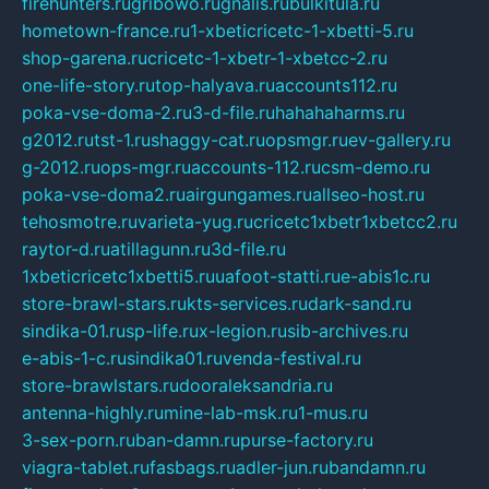
firehunters.ru
gribowo.ru
gnalis.ru
bulkitula.ru
hometown-france.ru
1-xbeticricetc-1-xbetti-5.ru
shop-garena.ru
cricetc-1-xbetr-1-xbetcc-2.ru
one-life-story.ru
top-halyava.ru
accounts112.ru
poka-vse-doma-2.ru
3-d-file.ru
hahahaharms.ru
g2012.ru
tst-1.ru
shaggy-cat.ru
opsmgr.ru
ev-gallery.ru
g-2012.ru
ops-mgr.ru
accounts-112.ru
csm-demo.ru
poka-vse-doma2.ru
airgungames.ru
allseo-host.ru
tehosmotre.ru
varieta-yug.ru
cricetc1xbetr1xbetcc2.ru
raytor-d.ru
atillagunn.ru
3d-file.ru
1xbeticricetc1xbetti5.ru
uafoot-statti.ru
e-abis1c.ru
store-brawl-stars.ru
kts-services.ru
dark-sand.ru
sindika-01.ru
sp-life.ru
x-legion.ru
sib-archives.ru
e-abis-1-c.ru
sindika01.ru
venda-festival.ru
store-brawlstars.ru
dooraleksandria.ru
antenna-highly.ru
mine-lab-msk.ru
1-mus.ru
3-sex-porn.ru
ban-damn.ru
purse-factory.ru
viagra-tablet.ru
fasbags.ru
adler-jun.ru
bandamn.ru