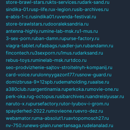
store-brawl-stars.ru
kts-services.ru
dark-sand.ru
sindika-01.ru
sp-life.ru
x-legion.ru
sib-archives.ru
e-abis-1-c.ru
sindika01.ru
venda-festival.ru
store-brawlstars.ru
dooraleksandria.ru
antenna-highly.ru
mine-lab-msk.ru
1-mus.ru
3-sex-porn.ru
ban-damn.ru
purse-factory.ru
viagra-tablet.ru
fasbags.ru
adler-jun.ru
bandamn.ru
fincontech.ru
3sexporn.ru
1mus.ru
darksand.ru
rebus-toys.ru
minelab-msk.ru
rtdco.ru
seo-prodvizhenie-sajtov-stroitelnyh-kompanij.ru
card-voice.ru
rulonnyygazon177.ru
snow-guard.ru
domizbrusa-9x12spb.ru
demaholding.ru
aalse.ru
a380club.ru
argentinamia.ru
perkoka.ru
movie-one.ru
perk-oka.ru
g-octopus.ru
sibarchives.ru
andreislyusar.ru
naruto-x.ru
pursefactory.ru
tor-lyubov-i-grom.ru
spayderhed-2022.ru
movieone.ru
evro-dez.ru
webamator.ru
ma-absolut1.ru
avtopomosch27.ru
nv-750.ru
news-plain.ru
nertansaga.ru
delanalad.ru