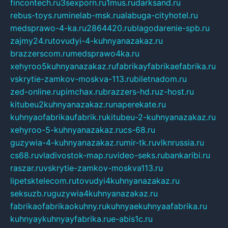
fincontech.ru
3sexporn.ru
1mus.ru
darksand.ru
rebus-toys.ru
minelab-msk.ru
alabuga-cityhotel.ru
medsprawo-4-ka.ru
2864420.ru
blagodarenie-spb.ru
zajmy24.ru
tovudyi-4-kuhnyanazakaz.ru
brazzerscom.ru
medsprawo4ka.ru
xehyroo5kuhnyanazakaz.ru
fabrikayfabrikaefabrika.ru
vskrytie-zamkov-moskva-113.ru
biletnadom.ru
zed-online.ru
pimchax.ru
brazzers-hd.ru
z-host.ru
kitubeu2kuhnyanazakaz.ru
naperekate.ru
kuhnyaofabrikaufabrik.ru
kitubeu-2-kuhnyanazakaz.ru
xehyroo-5-kuhnyanazakaz.ru
cs-68.ru
guzywia-4-kuhnyanazakaz.ru
mir-tk.ru
vlknrussia.ru
cs68.ru
vladivostok-map.ru
video-seks.ru
bankaribi.ru
raszar.ru
vskrytie-zamkov-moskva113.ru
lipetsktelecom.ru
tovudyi4kuhnyanazakaz.ru
seksuzb.ru
guzywia4kuhnyanazakaz.ru
fabrikaofabrikaokuhny.ru
kuhnyaekuhnyaafabrika.ru
kuhnyaykuhnyayfabrika.ru
e-abis1c.ru