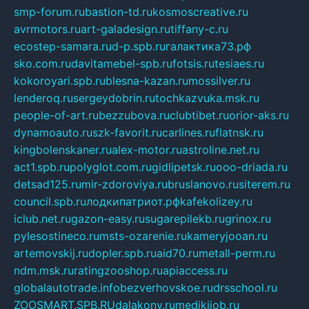
smp-forum.ru
bastion-td.ru
kosmoscreative.ru
avrmotors.ru
art-galadesign.ru
tiffany-c.ru
ecostep-samara.ru
d-p.spb.ru
галактика73.рф
sko.com.ru
davitamebel-spb.ru
fotsis.ru
tesiaes.ru
kokoroyari.spb.ru
blesna-kazan.ru
mossilver.ru
lenderoq.ru
sergeydobrin.ru
tochkazvuka.msk.ru
people-of-art.ru
bezzubova.ru
clubtibet.ru
orior-aks.ru
dynamoauto.ru
szk-favorit.ru
carlines.ru
flatnsk.ru
kingbolenskaner.ru
alex-motor.ru
astroline.net.ru
act1.spb.ru
polyglot.com.ru
gidlipetsk.ru
ooo-driada.ru
detsad125.ru
mir-zdoroviya.ru
bruslanovo.ru
siterem.ru
council.spb.ru
лодкипатриот.рф
kafekolizey.ru
iclub.net.ru
gazon-easy.ru
sugarepilekb.ru
grinox.ru
pylesostineco.ru
msts-ozarenie.ru
kameryjooan.ru
artemovskij.ru
dopler.spb.ru
aid70.ru
metall-perm.ru
ndm.msk.ru
ratingzooshop.ru
apiaccess.ru
globalautotrade.info
bezverhovskoe.ru
drsschool.ru
ZOOSMART.SPB.RU
dalakony.ru
medikijob.ru