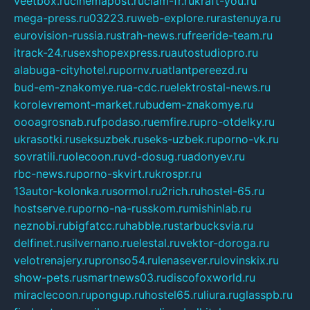
veetbox.ru
cinemapost.ru
ciam-fr.ru
kraft-you.ru
mega-press.ru
03223.ru
web-explore.ru
rastenuya.ru
eurovision-russia.ru
strah-news.ru
freeride-team.ru
itrack-24.ru
sexshopexpress.ru
autostudiopro.ru
alabuga-cityhotel.ru
pornv.ru
atlantpereezd.ru
bud-em-znakomye.ru
a-cdc.ru
elektrostal-news.ru
korolevremont-market.ru
budem-znakomye.ru
oooagrosnab.ru
fpodaso.ru
emfire.ru
pro-otdelky.ru
ukrasotki.ru
seksuzbek.ru
seks-uzbek.ru
porno-vk.ru
sovratili.ru
olecoon.ru
vd-dosug.ru
adonyev.ru
rbc-news.ru
porno-skvirt.ru
krospr.ru
13autor-kolonka.ru
sormol.ru
2rich.ru
hostel-65.ru
hostserve.ru
porno-na-russkom.ru
mishinlab.ru
neznobi.ru
bigfatcc.ru
habble.ru
starbucksvia.ru
delfinet.ru
silvernano.ru
elestal.ru
vektor-doroga.ru
velotrenajery.ru
pronso54.ru
lenasever.ru
lovinskix.ru
show-pets.ru
smartnews03.ru
discofoxworld.ru
miraclecoon.ru
pongup.ru
hostel65.ru
liura.ru
glasspb.ru