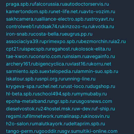
praga.spb.ru
falcorussia.ru
autodoctorservis.ru
kamertondom.spb.ru
net-life.net.ru
avto-vozim.ru
sakhcamera.ru
alliance-electro.spb.ru
stroyavt.ru
controlweb1.ru
tdsak74.ru
kinzozo-ru.ru
kvotka.ru
iron-snab.ru
costa-bella.ru
eugrus.pp.ru
associaciya39.ru
primexpo.spb.ru
bezmorchin.ru
ia2.ru
cpt21.ru
ispecspb.ru
regahost.ru
kolosok-elita.ru
tae-kwon.ru
consrio.com.ru
insiam.ru
avegainfo.ru
archery161.ru
bigencyclica.ru
vlast16.ru
korru.net
sarmiento.spb.su
extelopedia.ru
lammin-suo.spb.ru
iskatour.spb.ru
snpi.org.ru
running-line.ru
krygeva-spa.ru
chel.net.ru
rust-loco.ru
dugshop.ru
hl-beta.spb.ru
school494.spb.ru
mymubaby.ru
epoha-metalband.ru
ngr.spb.ru
rusgosnews.com
dieselvostok.ru
24hostel.msk.ru
w-dev.ru
f-ship.ru
regsmi.ru
filmnetwork.ru
malinasp.ru
kinosvin.ru
h2o-salon.ru
malutkayork.ru
deltaprim.spb.ru
tango-perm.ru
gooddir.ru
sgv.su
multiki-online.com