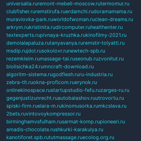
universalia.ru
remont-mebeli-moscow.ru
termomur.ru
clubfisher.ru
remstirufa.ru
erdamchi.ru
doramamama.ru
muraviovka-park.ru
worldofwoman.ru
clean-dreams.ru
arkrym.ru
kristinita.ru
dircomputer.ru
healthenter.ru
textexperts.ru
pivnaya-kruzhka.ru
kinofilmy-2021.ru
demolalapaluza.ru
tanyavanya.ru
remstir-tolyatti.ru
msdip.ru
jdol.ru
sokolovr.ru
newtech-spb.ru
rezemkleim.ru
massage-tai.ru
seonub.ru
zvonitut.ru
biolisichka24.ru
mncraft-download.ru
algoritm-sistema.ru
godflesh.ru
ru-industria.ru
zebra-tlt.ru
okna-proficom.ru
erynok.ru
onlinekinospace.ru
startupstudio-fefu.ru
zarges-ru.ru
gegenjustizunrecht.ru
autobalashov.ru
utrovortu.ru
spiski-firm.ru
elara-m.ru
kinomusorka.ru
mkcslava.ru
2bets.ru
vintovoykompressor.ru
birminghamvsfulham.ru
sarmat-komp.ru
pioneeri.ru
amadis-chocolate.ru
shkurki-karakulya.ru
kanotiforet.spb.ru
tutmassage.ru
ecolog.org.ru