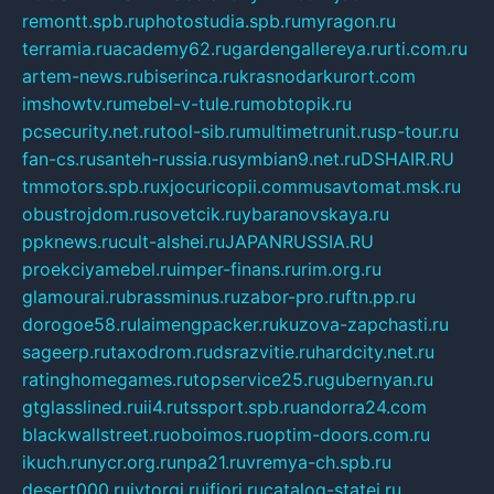
remontt.spb.ru
photostudia.spb.ru
myragon.ru
terramia.ru
academy62.ru
gardengallereya.ru
rti.com.ru
artem-news.ru
biserinca.ru
krasnodarkurort.com
imshowtv.ru
mebel-v-tule.ru
mobtopik.ru
pcsecurity.net.ru
tool-sib.ru
multimetrunit.ru
sp-tour.ru
fan-cs.ru
santeh-russia.ru
symbian9.net.ru
DSHAIR.RU
tmmotors.spb.ru
xjocuricopii.com
musavtomat.msk.ru
obustrojdom.ru
sovetcik.ru
ybaranovskaya.ru
ppknews.ru
cult-alshei.ru
JAPANRUSSIA.RU
proekciyamebel.ru
imper-finans.ru
rim.org.ru
glamourai.ru
brassminus.ru
zabor-pro.ru
ftn.pp.ru
dorogoe58.ru
laimengpacker.ru
kuzova-zapchasti.ru
sageerp.ru
taxodrom.ru
dsrazvitie.ru
hardcity.net.ru
ratinghomegames.ru
topservice25.ru
gubernyan.ru
gtglasslined.ru
ii4.ru
tssport.spb.ru
andorra24.com
blackwallstreet.ru
oboimos.ru
optim-doors.com.ru
ikuch.ru
nycr.org.ru
npa21.ru
vremya-ch.spb.ru
desert000.ru
ivtorgi.ru
ifiori.ru
catalog-statei.ru