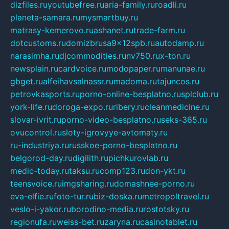
dizfiles.ru
youtubefree.ru
aria-family.ru
roadli.ru
planeta-samara.ru
mysmartbuy.ru
matrasy-kemerovo.ru
ashanet.ru
trade-farm.ru
dotcustoms.ru
domizbrusa9x12spb.ru
autodamp.ru
narasimha.ru
djcommodities.ru
nv750.ru
x-ton.ru
newsplain.ru
cardvoice.ru
modopaper.ru
manunae.ru
gbget.ru
alfeihavsalnassr.ru
madoma.ru
tajuncos.ru
petrovkasports.ru
porno-online-besplatno.ru
splclub.ru
york-life.ru
doroga-expo.ru
ribery.ru
cleanmedicine.ru
slovar-ivrit.ru
porno-video-besplatno.ru
seks-365.ru
ovucontrol.ru
sloty-igrovyye-avtomaty.ru
ru-industriya.ru
russkoe-porno-besplatno.ru
belgorod-day.ru
digilith.ru
pichkurovlab.ru
medic-today.ru
taksu.ru
comp123.ru
don-ykt.ru
teensvoice.ru
imgsharing.ru
domashnee-porno.ru
eva-elfie.ru
foto-tur.ru
biz-doska.ru
metropoltravel.ru
veslo-i-yakor.ru
borodino-media.ru
rostotsky.ru
regionufa.ru
weiss-bet.ru
zaryna.ru
casinotablet.ru