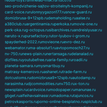
seo-prodvizhenie-sajtov-stroitelnyh-kompanij.ru
card-voice.ru
rulonnyygazon177.ru
snow-guard.ru
domizbrusa-9x12spb.ru
demaholding.ru
aalse.ru
a380club.ru
argentinamia.ru
perkoka.ru
movie-one.ru
perk-oka.ru
g-octopus.ru
sibarchives.ru
andreislyusar.ru
naruto-x.ru
pursefactory.ru
tor-lyubov-i-grom.ru
spayderhed-2022.ru
movieone.ru
evro-dez.ru
webamator.ru
ma-absolut1.ru
avtopomosch27.ru
nv-750.ru
news-plain.ru
nertansaga.ru
delanalad.ru
dizfiles.ru
youtubefree.ru
aria-family.ru
roadli.ru
planeta-samara.ru
mysmartbuy.ru
matrasy-kemerovo.ru
ashanet.ru
trade-farm.ru
dotcustoms.ru
domizbrusa9x12spb.ru
autodamp.ru
narasimha.ru
djcommodities.ru
nv750.ru
x-ton.ru
newsplain.ru
cardvoice.ru
modopaper.ru
manunae.ru
gbget.ru
alfeihavsalnassr.ru
madoma.ru
tajuncos.ru
petrovkasports.ru
porno-online-besplatno.ru
splclub.ru