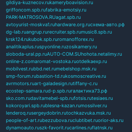
gildiya-kuznecov.ru
kameryboavision.ru
griffoncom.spb.ru
fabrika-emotsiy.ru
PARK-MATROSOVA.RU
agat.spb.ru
avtoyurist-moskva1.ru
hardware.org.ru
схема-авто.рф
dg-lab.ru
angrup.ru
recruiter.spb.ru
music8.spb.ru
krsk124.ru
kubok.spb.ru
romanofforex.ru
analitikaplus.ru
spyonline.ru
zosikamery.ru
sloboda-ural.pp.ru
AUTO-COM.SU
hohota.net
alimy.ru
online-z.com
aromat-vostoka.ru
otdelkaexp.ru
mobilvest.ru
bbd.net.ru
mebelshop.msk.ru
smp-forum.ru
bastion-td.ru
kosmoscreative.ru
avrmotors.ru
art-galadesign.ru
tiffany-c.ru
ecostep-samara.ru
d-p.spb.ru
галактика73.рф
sko.com.ru
davitamebel-spb.ru
fotsis.ru
tesiaes.ru
kokoroyari.spb.ru
blesna-kazan.ru
mossilver.ru
lenderoq.ru
sergeydobrin.ru
tochkazvuka.msk.ru
people-of-art.ru
bezzubova.ru
clubtibet.ru
orior-aks.ru
dynamoauto.ru
szk-favorit.ru
carlines.ru
flatnsk.ru