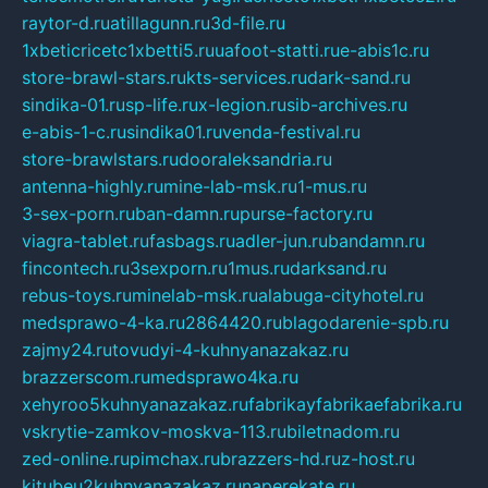
raytor-d.ru
atillagunn.ru
3d-file.ru
1xbeticricetc1xbetti5.ru
uafoot-statti.ru
e-abis1c.ru
store-brawl-stars.ru
kts-services.ru
dark-sand.ru
sindika-01.ru
sp-life.ru
x-legion.ru
sib-archives.ru
e-abis-1-c.ru
sindika01.ru
venda-festival.ru
store-brawlstars.ru
dooraleksandria.ru
antenna-highly.ru
mine-lab-msk.ru
1-mus.ru
3-sex-porn.ru
ban-damn.ru
purse-factory.ru
viagra-tablet.ru
fasbags.ru
adler-jun.ru
bandamn.ru
fincontech.ru
3sexporn.ru
1mus.ru
darksand.ru
rebus-toys.ru
minelab-msk.ru
alabuga-cityhotel.ru
medsprawo-4-ka.ru
2864420.ru
blagodarenie-spb.ru
zajmy24.ru
tovudyi-4-kuhnyanazakaz.ru
brazzerscom.ru
medsprawo4ka.ru
xehyroo5kuhnyanazakaz.ru
fabrikayfabrikaefabrika.ru
vskrytie-zamkov-moskva-113.ru
biletnadom.ru
zed-online.ru
pimchax.ru
brazzers-hd.ru
z-host.ru
kitubeu2kuhnyanazakaz.ru
naperekate.ru