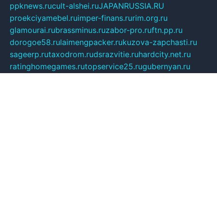
ppknews.ru
cult-alshei.ru
JAPANRUSSIA.RU
proekciyamebel.ru
imper-finans.ru
rim.org.ru
glamourai.ru
brassminus.ru
zabor-pro.ru
ftn.pp.ru
dorogoe58.ru
laimengpacker.ru
kuzova-zapchasti.ru
sageerp.ru
taxodrom.ru
dsrazvitie.ru
hardcity.net.ru
ratinghomegames.ru
topservice25.ru
gubernyan.ru
gtglasslined.ru
ii4.ru
tssport.spb.ru
andorra24.com
blackwallstreet.ru
oboimos.ru
optim-doors.com.ru
ikuch.ru
nycr.org.ru
npa21.ru
vremya-ch.spb.ru
desert000.ru
ivtorgi.ru
ifiori.ru
catalog-statei.ru
dcv.org.ru
spetsmaster174.ru
ipkameryhiseeu.ru
dum26.ru
ruspol.spb.ru
fr-opendp.ru
kam-solnyshko.ru
cheyenne-arapaho.ru
sevzapmetal.spb.ru
ted-lapidus.spb.ru
parasite-eliminator.ru
sigma-complete.ru
modernworld.ru
dama-moda.ru
eholot-group.ru
sk-nvkz.ru
DRONGOLD.RU
democratia2.ru
i-farmer.ru
mass-sport.org
jablonex.spb.ru
bookmess.ru
linkword.ru