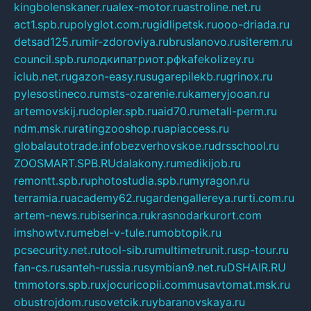
kingbolenskaner.ru
alex-motor.ru
astroline.net.ru
act1.spb.ru
polyglot.com.ru
gidlipetsk.ru
ooo-driada.ru
detsad125.ru
mir-zdoroviya.ru
bruslanovo.ru
siterem.ru
council.spb.ru
лодкипатриот.рф
kafekolizey.ru
iclub.net.ru
gazon-easy.ru
sugarepilekb.ru
grinox.ru
pylesostineco.ru
msts-ozarenie.ru
kameryjooan.ru
artemovskij.ru
dopler.spb.ru
aid70.ru
metall-perm.ru
ndm.msk.ru
ratingzooshop.ru
apiaccess.ru
globalautotrade.info
bezverhovskoe.ru
drsschool.ru
ZOOSMART.SPB.RU
dalakony.ru
medikijob.ru
remontt.spb.ru
photostudia.spb.ru
myragon.ru
terramia.ru
academy62.ru
gardengallereya.ru
rti.com.ru
artem-news.ru
biserinca.ru
krasnodarkurort.com
imshowtv.ru
mebel-v-tule.ru
mobtopik.ru
pcsecurity.net.ru
tool-sib.ru
multimetrunit.ru
sp-tour.ru
fan-cs.ru
santeh-russia.ru
symbian9.net.ru
DSHAIR.RU
tmmotors.spb.ru
xjocuricopii.com
musavtomat.msk.ru
obustrojdom.ru
sovetcik.ru
ybaranovskaya.ru