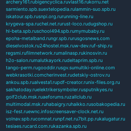
archery161.ru
bigencyclica.ru
vlast16.ru
korru.net
sarmiento.spb.su
extelopedia.ru
lammin-suo.spb.ru
iskatour.spb.ru
snpi.org.ru
running-line.ru
krygeva-spa.ru
chel.net.ru
rust-loco.ru
dugshop.ru
hl-beta.spb.ru
school494.spb.ru
mymubaby.ru
epoha-metalband.ru
ngr.spb.ru
rusgosnews.com
dieselvostok.ru
24hostel.msk.ru
w-dev.ru
f-ship.ru
regsmi.ru
filmnetwork.ru
malinasp.ru
kinosvin.ru
h2o-salon.ru
malutkayork.ru
deltaprim.spb.ru
tango-perm.ru
gooddir.ru
sgv.su
multiki-online.com
webkrasotki.com
cherinvest.ru
detskiy-ostrov.ru
ankou.spb.ru
alvesta1.ru
pdf-creator.ru
nix-files.org.ru
sakhatoday.ru
elektrikersymboler.ru
sputnikyes.ru
golf2club.msk.ru
aeforums.ru
zallclub.ru
multimodal.msk.ru
habaigry.ru
haikko.ru
sobakopedia.ru
isz-fest.ru
ewnc.info
screensaver-clock.net.ru
volnav.spb.ru
comnat.ru
npf.net.ru
7bit.pp.ru
kalugatur.ru
tesiaes.ru
card.com.ru
kazanka.spb.ru