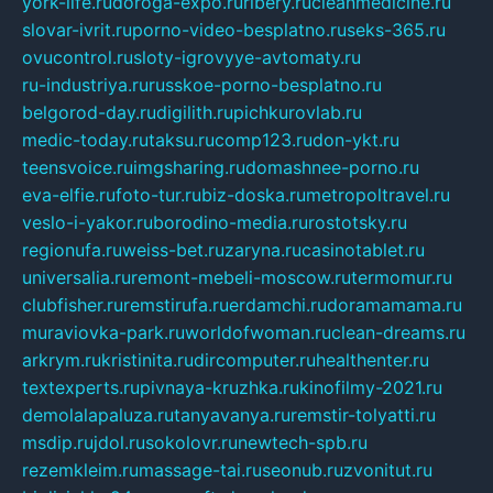
york-life.ru
doroga-expo.ru
ribery.ru
cleanmedicine.ru
slovar-ivrit.ru
porno-video-besplatno.ru
seks-365.ru
ovucontrol.ru
sloty-igrovyye-avtomaty.ru
ru-industriya.ru
russkoe-porno-besplatno.ru
belgorod-day.ru
digilith.ru
pichkurovlab.ru
medic-today.ru
taksu.ru
comp123.ru
don-ykt.ru
teensvoice.ru
imgsharing.ru
domashnee-porno.ru
eva-elfie.ru
foto-tur.ru
biz-doska.ru
metropoltravel.ru
veslo-i-yakor.ru
borodino-media.ru
rostotsky.ru
regionufa.ru
weiss-bet.ru
zaryna.ru
casinotablet.ru
universalia.ru
remont-mebeli-moscow.ru
termomur.ru
clubfisher.ru
remstirufa.ru
erdamchi.ru
doramamama.ru
muraviovka-park.ru
worldofwoman.ru
clean-dreams.ru
arkrym.ru
kristinita.ru
dircomputer.ru
healthenter.ru
textexperts.ru
pivnaya-kruzhka.ru
kinofilmy-2021.ru
demolalapaluza.ru
tanyavanya.ru
remstir-tolyatti.ru
msdip.ru
jdol.ru
sokolovr.ru
newtech-spb.ru
rezemkleim.ru
massage-tai.ru
seonub.ru
zvonitut.ru