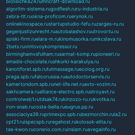
biolisichka24.ru
mncraft-download.ru
algoritm-sistema.ru
godflesh.ru
ru-industria.ru
zebra-tlt.ru
okna-proficom.ru
erynok.ru
onlinekinospace.ru
startupstudio-fefu.ru
zarges-ru.ru
gegenjustizunrecht.ru
autobalashov.ru
utrovortu.ru
spiski-firm.ru
elara-m.ru
kinomusorka.ru
mkcslava.ru
2bets.ru
vintovoykompressor.ru
birminghamvsfulham.ru
sarmat-komp.ru
pioneeri.ru
amadis-chocolate.ru
shkurki-karakulya.ru
kanotiforet.spb.ru
tutmassage.ru
ecolog.org.ru
praga.spb.ru
falcorussia.ru
autodoctorservis.ru
kamertondom.spb.ru
net-life.net.ru
avto-vozim.ru
sakhcamera.ru
alliance-electro.spb.ru
stroyavt.ru
controlweb1.ru
tdsak74.ru
kinzozo-ru.ru
kvotka.ru
iron-snab.ru
costa-bella.ru
eugrus.pp.ru
associaciya39.ru
primexpo.spb.ru
bezmorchin.ru
ia2.ru
cpt21.ru
ispecspb.ru
regahost.ru
kolosok-elita.ru
tae-kwon.ru
consrio.com.ru
insiam.ru
avegainfo.ru