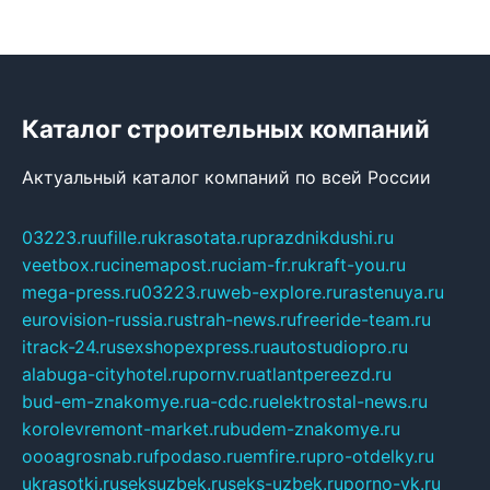
Каталог строительных компаний
Актуальный каталог компаний по всей России
03223.ru
ufille.ru
krasotata.ru
prazdnikdushi.ru
veetbox.ru
cinemapost.ru
ciam-fr.ru
kraft-you.ru
mega-press.ru
03223.ru
web-explore.ru
rastenuya.ru
eurovision-russia.ru
strah-news.ru
freeride-team.ru
itrack-24.ru
sexshopexpress.ru
autostudiopro.ru
alabuga-cityhotel.ru
pornv.ru
atlantpereezd.ru
bud-em-znakomye.ru
a-cdc.ru
elektrostal-news.ru
korolevremont-market.ru
budem-znakomye.ru
oooagrosnab.ru
fpodaso.ru
emfire.ru
pro-otdelky.ru
ukrasotki.ru
seksuzbek.ru
seks-uzbek.ru
porno-vk.ru