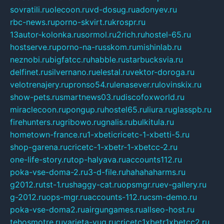
sovratili.ru
olecoon.ru
vd-dosug.ru
adonyev.ru
rbc-news.ru
porno-skvirt.ru
krospr.ru
13autor-kolonka.ru
sormol.ru
2rich.ru
hostel-65.ru
hostserve.ru
porno-na-russkom.ru
mishinlab.ru
neznobi.ru
bigfatcc.ru
habble.ru
starbucksvia.ru
delfinet.ru
silvernano.ru
elestal.ru
vektor-doroga.ru
velotrenajery.ru
pronso54.ru
lenasever.ru
lovinskix.ru
show-pets.ru
smartnews03.ru
discofoxworld.ru
miraclecoon.ru
pongup.ru
hostel65.ru
liura.ru
glasspb.ru
firehunters.ru
gribowo.ru
gnalis.ru
bulkitula.ru
hometown-france.ru
1-xbeticricetc-1-xbetti-5.ru
shop-garena.ru
cricetc-1-xbetr-1-xbetcc-2.ru
one-life-story.ru
top-halyava.ru
accounts112.ru
poka-vse-doma-2.ru
3-d-file.ru
hahahaharms.ru
g2012.ru
tst-1.ru
shaggy-cat.ru
opsmgr.ru
ev-gallery.ru
g-2012.ru
ops-mgr.ru
accounts-112.ru
csm-demo.ru
poka-vse-doma2.ru
airgungames.ru
allseo-host.ru
tehosmotre.ru
varieta-yug.ru
cricetc1xbetr1xbetcc2.ru