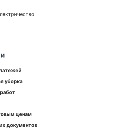
электричество
ми
платежей
ая уборка
 работ
птовым ценам
их документов