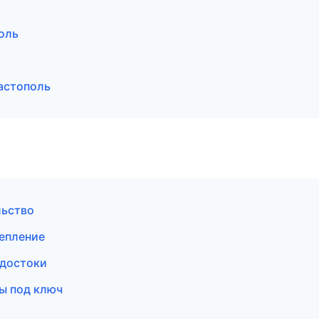
оль
астополь
льство
епление
одостоки
ы под ключ