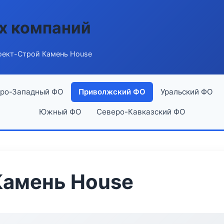
х компаний
оект-Строй Камень House
ро-Западный ФО
Приволжский ФО
Уральский ФО
Южный ФО
Северо-Кавказский ФО
Камень House