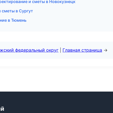
ектирование и сметы в Новокузнецк
 сметы в Сургут
ние в Тюмень
лжский федеральный округ
|
Главная страница
→
ий