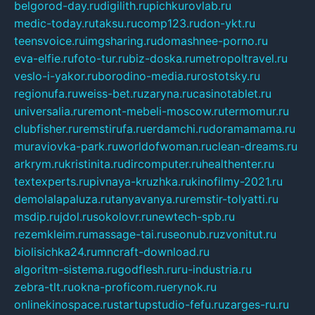
belgorod-day.ru
digilith.ru
pichkurovlab.ru
medic-today.ru
taksu.ru
comp123.ru
don-ykt.ru
teensvoice.ru
imgsharing.ru
domashnee-porno.ru
eva-elfie.ru
foto-tur.ru
biz-doska.ru
metropoltravel.ru
veslo-i-yakor.ru
borodino-media.ru
rostotsky.ru
regionufa.ru
weiss-bet.ru
zaryna.ru
casinotablet.ru
universalia.ru
remont-mebeli-moscow.ru
termomur.ru
clubfisher.ru
remstirufa.ru
erdamchi.ru
doramamama.ru
muraviovka-park.ru
worldofwoman.ru
clean-dreams.ru
arkrym.ru
kristinita.ru
dircomputer.ru
healthenter.ru
textexperts.ru
pivnaya-kruzhka.ru
kinofilmy-2021.ru
demolalapaluza.ru
tanyavanya.ru
remstir-tolyatti.ru
msdip.ru
jdol.ru
sokolovr.ru
newtech-spb.ru
rezemkleim.ru
massage-tai.ru
seonub.ru
zvonitut.ru
biolisichka24.ru
mncraft-download.ru
algoritm-sistema.ru
godflesh.ru
ru-industria.ru
zebra-tlt.ru
okna-proficom.ru
erynok.ru
onlinekinospace.ru
startupstudio-fefu.ru
zarges-ru.ru