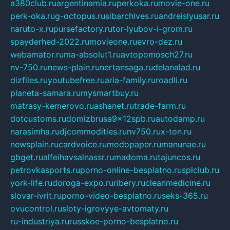
a380club.ru
argentinamia.ru
perkoka.ru
movie-one.ru
perk-oka.ru
g-octopus.ru
sibarchives.ru
andreislyusar.ru
naruto-x.ru
pursefactory.ru
tor-lyubov-i-grom.ru
spayderhed-2022.ru
movieone.ru
evro-dez.ru
webamator.ru
ma-absolut1.ru
avtopomosch27.ru
nv-750.ru
news-plain.ru
nertansaga.ru
delanalad.ru
dizfiles.ru
youtubefree.ru
aria-family.ru
roadli.ru
planeta-samara.ru
mysmartbuy.ru
matrasy-kemerovo.ru
ashanet.ru
trade-farm.ru
dotcustoms.ru
domizbrusa9x12spb.ru
autodamp.ru
narasimha.ru
djcommodities.ru
nv750.ru
x-ton.ru
newsplain.ru
cardvoice.ru
modopaper.ru
manunae.ru
gbget.ru
alfeihavsalnassr.ru
madoma.ru
tajuncos.ru
petrovkasports.ru
porno-online-besplatno.ru
splclub.ru
york-life.ru
doroga-expo.ru
ribery.ru
cleanmedicine.ru
slovar-ivrit.ru
porno-video-besplatno.ru
seks-365.ru
ovucontrol.ru
sloty-igrovyye-avtomaty.ru
ru-industriya.ru
russkoe-porno-besplatno.ru