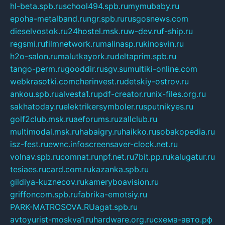
hl-beta.spb.ru
school494.spb.ru
mymubaby.ru
epoha-metalband.ru
ngr.spb.ru
rusgosnews.com
dieselvostok.ru
24hostel.msk.ru
w-dev.ru
f-ship.ru
regsmi.ru
filmnetwork.ru
malinasp.ru
kinosvin.ru
h2o-salon.ru
malutkayork.ru
deltaprim.spb.ru
tango-perm.ru
gooddir.ru
sgv.su
multiki-online.com
webkrasotki.com
cherinvest.ru
detskiy-ostrov.ru
ankou.spb.ru
alvesta1.ru
pdf-creator.ru
nix-files.org.ru
sakhatoday.ru
elektrikersymboler.ru
sputnikyes.ru
golf2club.msk.ru
aeforums.ru
zallclub.ru
multimodal.msk.ru
habaigry.ru
haikko.ru
sobakopedia.ru
isz-fest.ru
ewnc.info
screensaver-clock.net.ru
volnav.spb.ru
comnat.ru
npf.net.ru
7bit.pp.ru
kalugatur.ru
tesiaes.ru
card.com.ru
kazanka.spb.ru
gildiya-kuznecov.ru
kameryboavision.ru
griffoncom.spb.ru
fabrika-emotsiy.ru
PARK-MATROSOVA.RU
agat.spb.ru
avtoyurist-moskva1.ru
hardware.org.ru
схема-авто.рф