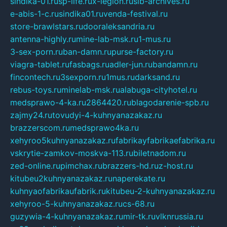
sindika-01.ru
sp-life.ru
x-legion.ru
sib-archives.ru
e-abis-1-c.ru
sindika01.ru
venda-festival.ru
store-brawlstars.ru
dooraleksandria.ru
antenna-highly.ru
mine-lab-msk.ru
1-mus.ru
3-sex-porn.ru
ban-damn.ru
purse-factory.ru
viagra-tablet.ru
fasbags.ru
adler-jun.ru
bandamn.ru
fincontech.ru
3sexporn.ru
1mus.ru
darksand.ru
rebus-toys.ru
minelab-msk.ru
alabuga-cityhotel.ru
medsprawo-4-ka.ru
2864420.ru
blagodarenie-spb.ru
zajmy24.ru
tovudyi-4-kuhnyanazakaz.ru
brazzerscom.ru
medsprawo4ka.ru
xehyroo5kuhnyanazakaz.ru
fabrikayfabrikaefabrika.ru
vskrytie-zamkov-moskva-113.ru
biletnadom.ru
zed-online.ru
pimchax.ru
brazzers-hd.ru
z-host.ru
kitubeu2kuhnyanazakaz.ru
naperekate.ru
kuhnyaofabrikaufabrik.ru
kitubeu-2-kuhnyanazakaz.ru
xehyroo-5-kuhnyanazakaz.ru
cs-68.ru
guzywia-4-kuhnyanazakaz.ru
mir-tk.ru
vlknrussia.ru