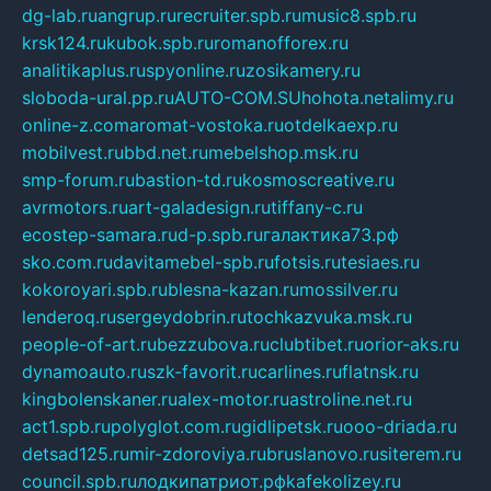
dg-lab.ru
angrup.ru
recruiter.spb.ru
music8.spb.ru
krsk124.ru
kubok.spb.ru
romanofforex.ru
analitikaplus.ru
spyonline.ru
zosikamery.ru
sloboda-ural.pp.ru
AUTO-COM.SU
hohota.net
alimy.ru
online-z.com
aromat-vostoka.ru
otdelkaexp.ru
mobilvest.ru
bbd.net.ru
mebelshop.msk.ru
smp-forum.ru
bastion-td.ru
kosmoscreative.ru
avrmotors.ru
art-galadesign.ru
tiffany-c.ru
ecostep-samara.ru
d-p.spb.ru
галактика73.рф
sko.com.ru
davitamebel-spb.ru
fotsis.ru
tesiaes.ru
kokoroyari.spb.ru
blesna-kazan.ru
mossilver.ru
lenderoq.ru
sergeydobrin.ru
tochkazvuka.msk.ru
people-of-art.ru
bezzubova.ru
clubtibet.ru
orior-aks.ru
dynamoauto.ru
szk-favorit.ru
carlines.ru
flatnsk.ru
kingbolenskaner.ru
alex-motor.ru
astroline.net.ru
act1.spb.ru
polyglot.com.ru
gidlipetsk.ru
ooo-driada.ru
detsad125.ru
mir-zdoroviya.ru
bruslanovo.ru
siterem.ru
council.spb.ru
лодкипатриот.рф
kafekolizey.ru