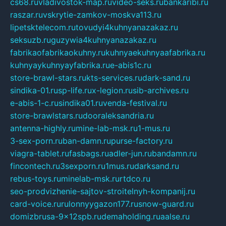
cs68.ru
vladivostok-map.ru
video-seks.ru
bankaribi.ru
raszar.ru
vskrytie-zamkov-moskva113.ru
lipetsktelecom.ru
tovudyi4kuhnyanazakaz.ru
seksuzb.ru
guzywia4kuhnyanazakaz.ru
fabrikaofabrikaokuhny.ru
kuhnyaekuhnyaafabrika.ru
kuhnyaykuhnyayfabrika.ru
e-abis1c.ru
store-brawl-stars.ru
kts-services.ru
dark-sand.ru
sindika-01.ru
sp-life.ru
x-legion.ru
sib-archives.ru
e-abis-1-c.ru
sindika01.ru
venda-festival.ru
store-brawlstars.ru
dooraleksandria.ru
antenna-highly.ru
mine-lab-msk.ru
1-mus.ru
3-sex-porn.ru
ban-damn.ru
purse-factory.ru
viagra-tablet.ru
fasbags.ru
adler-jun.ru
bandamn.ru
fincontech.ru
3sexporn.ru
1mus.ru
darksand.ru
rebus-toys.ru
minelab-msk.ru
rtdco.ru
seo-prodvizhenie-sajtov-stroitelnyh-kompanij.ru
card-voice.ru
rulonnyygazon177.ru
snow-guard.ru
domizbrusa-9x12spb.ru
demaholding.ru
aalse.ru