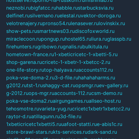
hostserve.ru
porno-na-russkom.ru
mishinlab.ru
neznobi.ru
bigfatcc.ru
habble.ru
starbucksvia.ru
delfinet.ru
silvernano.ru
elestal.ru
vektor-doroga.ru
velotrenajery.ru
pronso54.ru
lenasever.ru
lovinskix.ru
show-pets.ru
smartnews03.ru
discofoxworld.ru
miraclecoon.ru
pongup.ru
hostel65.ru
liura.ru
glasspb.ru
firehunters.ru
gribowo.ru
gnalis.ru
bulkitula.ru
hometown-france.ru
1-xbeticricetc-1-xbetti-5.ru
shop-garena.ru
cricetc-1-xbetr-1-xbetcc-2.ru
one-life-story.ru
top-halyava.ru
accounts112.ru
poka-vse-doma-2.ru
3-d-file.ru
hahahaharms.ru
g2012.ru
tst-1.ru
shaggy-cat.ru
opsmgr.ru
ev-gallery.ru
g-2012.ru
ops-mgr.ru
accounts-112.ru
csm-demo.ru
poka-vse-doma2.ru
airgungames.ru
allseo-host.ru
tehosmotre.ru
varieta-yug.ru
cricetc1xbetr1xbetcc2.ru
raytor-d.ru
atillagunn.ru
3d-file.ru
1xbeticricetc1xbetti5.ru
uafoot-statti.ru
e-abis1c.ru
store-brawl-stars.ru
kts-services.ru
dark-sand.ru