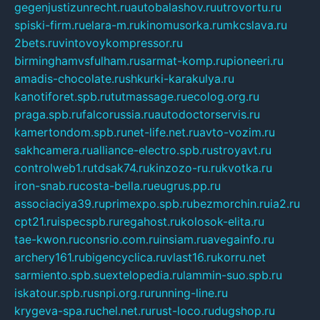
gegenjustizunrecht.ru
autobalashov.ru
utrovortu.ru
spiski-firm.ru
elara-m.ru
kinomusorka.ru
mkcslava.ru
2bets.ru
vintovoykompressor.ru
birminghamvsfulham.ru
sarmat-komp.ru
pioneeri.ru
amadis-chocolate.ru
shkurki-karakulya.ru
kanotiforet.spb.ru
tutmassage.ru
ecolog.org.ru
praga.spb.ru
falcorussia.ru
autodoctorservis.ru
kamertondom.spb.ru
net-life.net.ru
avto-vozim.ru
sakhcamera.ru
alliance-electro.spb.ru
stroyavt.ru
controlweb1.ru
tdsak74.ru
kinzozo-ru.ru
kvotka.ru
iron-snab.ru
costa-bella.ru
eugrus.pp.ru
associaciya39.ru
primexpo.spb.ru
bezmorchin.ru
ia2.ru
cpt21.ru
ispecspb.ru
regahost.ru
kolosok-elita.ru
tae-kwon.ru
consrio.com.ru
insiam.ru
avegainfo.ru
archery161.ru
bigencyclica.ru
vlast16.ru
korru.net
sarmiento.spb.su
extelopedia.ru
lammin-suo.spb.ru
iskatour.spb.ru
snpi.org.ru
running-line.ru
krygeva-spa.ru
chel.net.ru
rust-loco.ru
dugshop.ru