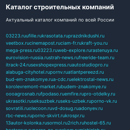
Каталог строительных компаний
Актуальный каталог компаний по всей России
03223.ru
ufille.ru
krasotata.ru
prazdnikdushi.ru
veetbox.ru
cinemapost.ru
ciam-fr.ru
kraft-you.ru
mega-press.ru
03223.ru
web-explore.ru
rastenuya.ru
eurovision-russia.ru
strah-news.ru
freeride-team.ru
itrack-24.ru
sexshopexpress.ru
autostudiopro.ru
alabuga-cityhotel.ru
pornv.ru
atlantpereezd.ru
bud-em-znakomye.ru
a-cdc.ru
elektrostal-news.ru
korolevremont-market.ru
budem-znakomye.ru
oooagrosnab.ru
fpodaso.ru
emfire.ru
pro-otdelky.ru
ukrasotki.ru
seksuzbek.ru
seks-uzbek.ru
porno-vk.ru
sovratili.ru
olecoon.ru
vd-dosug.ru
adonyev.ru
rbc-news.ru
porno-skvirt.ru
krospr.ru
13autor-kolonka.ru
sormol.ru
2rich.ru
hostel-65.ru