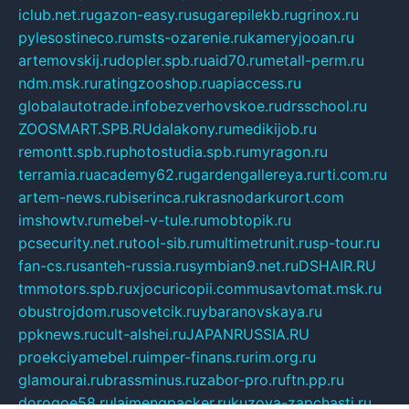
iclub.net.ru
gazon-easy.ru
sugarepilekb.ru
grinox.ru
pylesostineco.ru
msts-ozarenie.ru
kameryjooan.ru
artemovskij.ru
dopler.spb.ru
aid70.ru
metall-perm.ru
ndm.msk.ru
ratingzooshop.ru
apiaccess.ru
globalautotrade.info
bezverhovskoe.ru
drsschool.ru
ZOOSMART.SPB.RU
dalakony.ru
medikijob.ru
remontt.spb.ru
photostudia.spb.ru
myragon.ru
terramia.ru
academy62.ru
gardengallereya.ru
rti.com.ru
artem-news.ru
biserinca.ru
krasnodarkurort.com
imshowtv.ru
mebel-v-tule.ru
mobtopik.ru
pcsecurity.net.ru
tool-sib.ru
multimetrunit.ru
sp-tour.ru
fan-cs.ru
santeh-russia.ru
symbian9.net.ru
DSHAIR.RU
tmmotors.spb.ru
xjocuricopii.com
musavtomat.msk.ru
obustrojdom.ru
sovetcik.ru
ybaranovskaya.ru
ppknews.ru
cult-alshei.ru
JAPANRUSSIA.RU
proekciyamebel.ru
imper-finans.ru
rim.org.ru
glamourai.ru
brassminus.ru
zabor-pro.ru
ftn.pp.ru
dorogoe58.ru
laimengpacker.ru
kuzova-zapchasti.ru